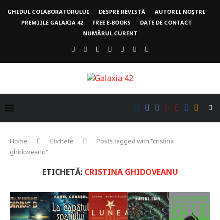
GHIDUL COLABORATORULUI
DESPRE REVISTĂ
AUTORII NOȘTRI
PREMIILE GALAXIA 42
FREE E-BOOKS
DATE DE CONTACT
NUMĂRUL CURENT
Home
Etichete
Posts tagged with "cristina
ghidoveanu"
ETICHETĂ:
CRISTINA GHIDOVEANU