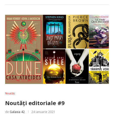
Noutăți
Noutăți editoriale #9
de
Galaxia 42
24 ianuarie 2021