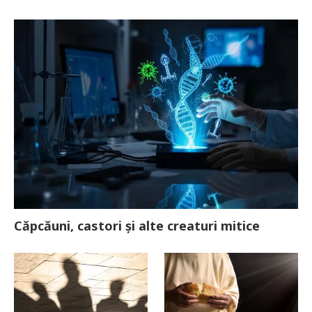
Căpcăuni, castori și alte creaturi mitice