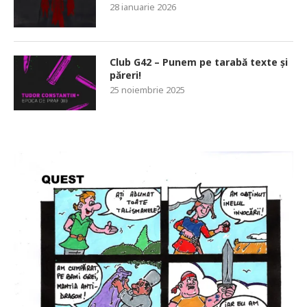
28 ianuarie 2026
Club G42 – Punem pe tarabă texte și
păreri!
25 noiembrie 2025