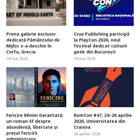
Prima galerie exclusiv
Crux Publishing participă
dedicată Pământului de
la PlayCon 2026, noul
Mijloc s-a deschis în
festival dedicat culturii
Corfu, Grecia
geek din București
18 mai 2026
18 mai 2026
Fericire Minim Garantată:
RomCon #47, 24–26 aprilie
un roman SF despre
2026, Universitatea din
abundență, libertate și
Craiova
prețul fericirii
26 aprilie 2026
administrate