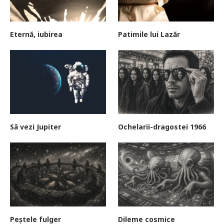
Eternă, iubirea
Patimile lui Lazăr
Să vezi Jupiter
Ochelarii-dragostei 1966
Peștele fulger
Dileme cosmice