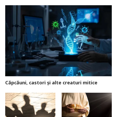
Căpcăuni, castori și alte creaturi mitice