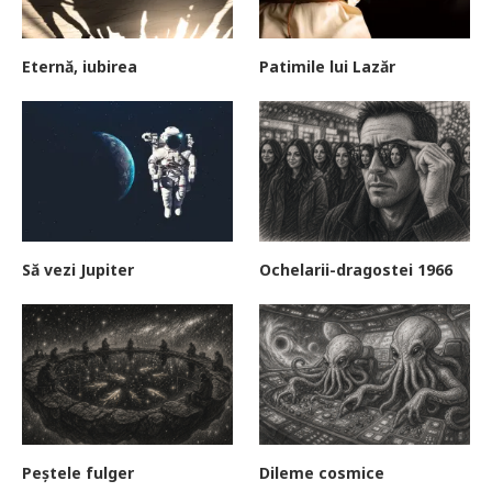
Eternă, iubirea
Patimile lui Lazăr
Să vezi Jupiter
Ochelarii-dragostei 1966
Peștele fulger
Dileme cosmice