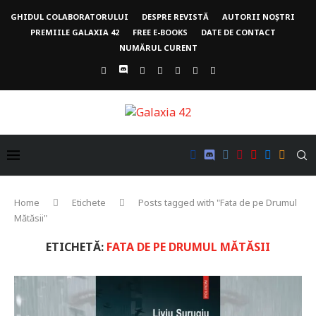
GHIDUL COLABORATORULUI
DESPRE REVISTĂ
AUTORII NOȘTRI
PREMIILE GALAXIA 42
FREE E-BOOKS
DATE DE CONTACT
NUMĂRUL CURENT
Home
Etichete
Posts tagged with "Fata de pe Drumul
Mătăsii"
ETICHETĂ:
FATA DE PE DRUMUL MĂTĂSII