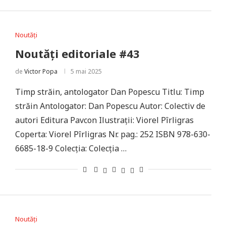
Noutăți
Noutăți editoriale #43
de
Victor Popa
5 mai 2025
Timp străin, antologator Dan Popescu Titlu: Timp
străin Antologator: Dan Popescu Autor: Colectiv de
autori Editura Pavcon Ilustrații: Viorel Pîrligras
Coperta: Viorel Pîrligras Nr. pag.: 252 ISBN 978-630-
6685-18-9 Colecția: Colecția …
Noutăți