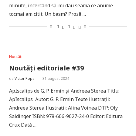
minute, încercând să-mi dau seama ce anume
tocmai am citit. Un basm? Proză …
Noutăți
Noutăți editoriale #39
de
Victor Popa
31 august 2024
ApIscalips de G. P. Ermin și Andreea Sterea Titlu:
ApIscalips Autor: G. P. Ermin Texte ilustrații:
Andreea Sterea Ilustrații: Alina Voinea DTP: Oly
Saldinger ISBN: 978-606-9027-24-0 Editor: Editura
Crux Dată …