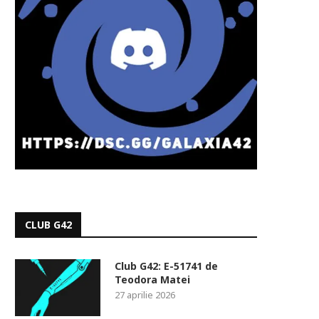
CLUB G42
Club G42: E-51741 de
Teodora Matei
27 aprilie 2026