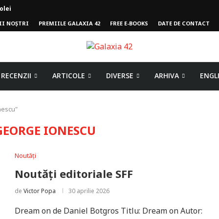
II NOȘTRI
PREMIILE GALAXIA 42
FREE E-BOOKS
DATE DE CONTACT
mpului
RECENZII
ARTICOLE
DIVERSE
ARHIVA
ENGL
nescu"
GEORGE IONESCU
Noutăți
Noutăți editoriale SFF
de
Victor Popa
30 aprilie 2026
Dream on de Daniel Botgros Titlu: Dream on Autor: