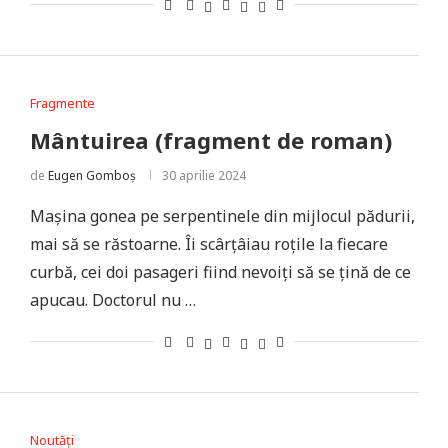
Fragmente
Mântuirea (fragment de roman)
de
Eugen Gomboș
30 aprilie 2024
Mașina gonea pe serpentinele din mijlocul pădurii,
mai să se răstoarne. Îi scârțâiau roțile la fiecare
curbă, cei doi pasageri fiind nevoiți să se țină de ce
apucau. Doctorul nu …
Noutăți