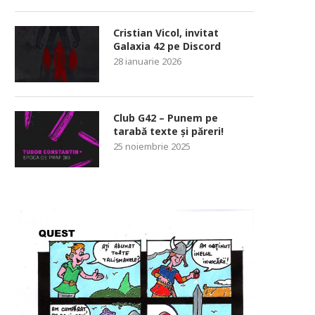
Cristian Vicol, invitat
Galaxia 42 pe Discord
28 ianuarie 2026
Club G42 – Punem pe
tarabă texte și păreri!
25 noiembrie 2025