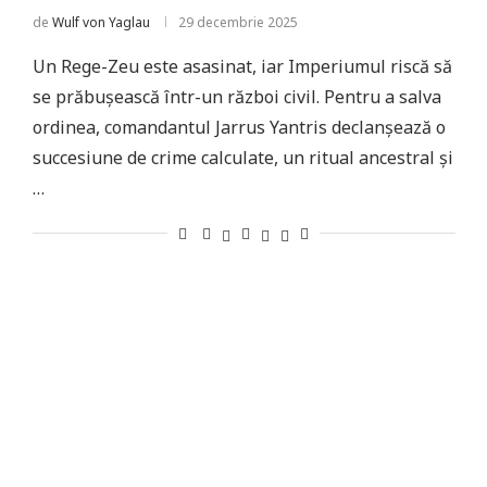
de
Wulf von Yaglau
29 decembrie 2025
Un Rege-Zeu este asasinat, iar Imperiumul riscă să
se prăbușească într-un război civil. Pentru a salva
ordinea, comandantul Jarrus Yantris declanșează o
succesiune de crime calculate, un ritual ancestral și
…