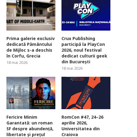
Prima galerie exclusiv
Crux Publishing
dedicată Pământului
participă la PlayCon
de Mijloc s-a deschis
2026, noul festival
în Corfu, Grecia
dedicat culturii geek
din București
18 mai 2026
18 mai 2026
Fericire Minim
RomCon #47, 24–26
Garantată: un roman
aprilie 2026,
SF despre abundență,
Universitatea din
libertate și prețul
Craiova