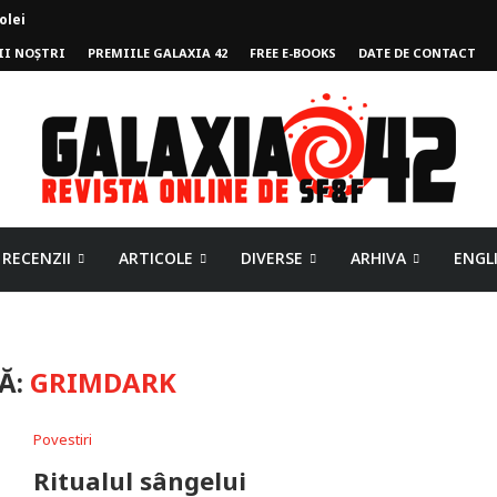
II NOȘTRI
PREMIILE GALAXIA 42
FREE E-BOOKS
DATE DE CONTACT
mpului
RECENZII
ARTICOLE
DIVERSE
ARHIVA
ENGL
Ă:
GRIMDARK
Povestiri
Ritualul sângelui