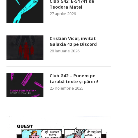
Club G42: E-51741 de
Teodora Matei
27 aprilie 2026
Cristian Vicol, invitat
Galaxia 42 pe Discord
28 ianuarie 2026
Club G42 – Punem pe
tarabă texte și păreri!
25 noiembrie 2025