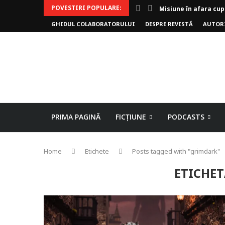
POVESTIRI POPULARE:
Invoker (video)
GHIDUL COLABORATORULUI
DESPRE REVISTĂ
AUTOR
Alergarea de seară
Biblioteca lui Pavel
Rejuvenare
Falia
Arhivele Dincolo-Ti
Axa lui Heron
Jumătatea goală
PRIMA PAGINĂ
FICȚIUNE
PODCASTS
Home
Etichete
Posts tagged with "grimdark"
ETICHET