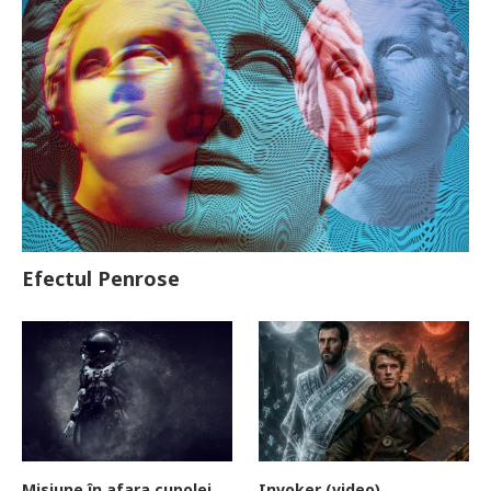
Efectul Penrose
Misiune în afara cupolei
Invoker (video)