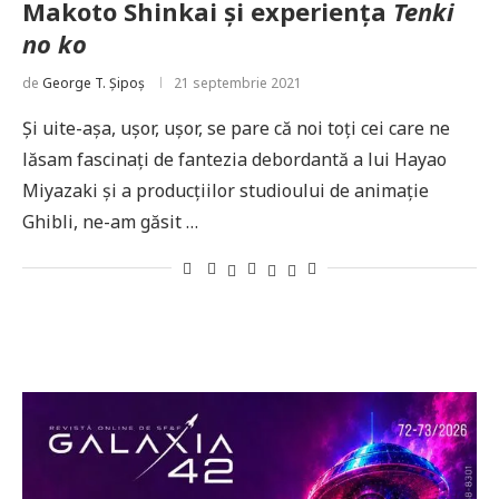
Makoto Shinkai şi experienţa
Tenki
no ko
de
George T. Șipoș
21 septembrie 2021
Şi uite-aşa, uşor, uşor, se pare că noi toţi cei care ne
lăsam fascinaţi de fantezia debordantă a lui Hayao
Miyazaki şi a producţiilor studioului de animaţie
Ghibli, ne-am găsit …