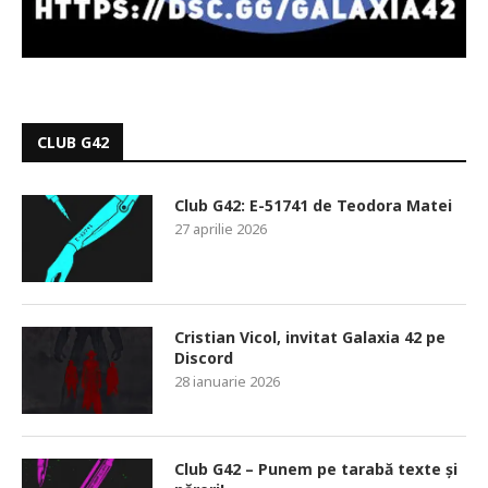
CLUB G42
Club G42: E-51741 de Teodora Matei
27 aprilie 2026
Cristian Vicol, invitat Galaxia 42 pe
Discord
28 ianuarie 2026
Club G42 – Punem pe tarabă texte și