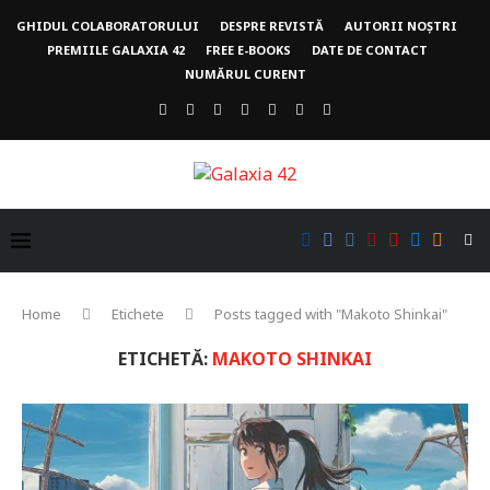
GHIDUL COLABORATORULUI
DESPRE REVISTĂ
AUTORII NOȘTRI
PREMIILE GALAXIA 42
FREE E-BOOKS
DATE DE CONTACT
NUMĂRUL CURENT
Home
Etichete
Posts tagged with "Makoto Shinkai"
ETICHETĂ:
MAKOTO SHINKAI