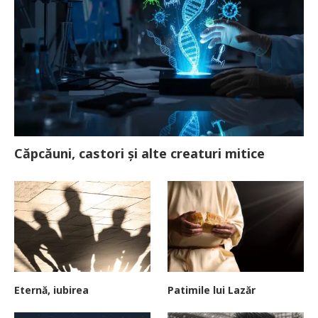
Căpcăuni, castori și alte creaturi mitice
Eternă, iubirea
Patimile lui Lazăr