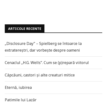
ARTICOLE RECENTE
„Disclosure Day” – Spielberg se întoarce la
extratereștri, dar vorbește despre oameni
Cenaclul „H.G. Wells”. Cum se (p)repară viitorul
Căpcăuni, castori și alte creaturi mitice
Eternă, iubirea
Patimile lui Lazăr