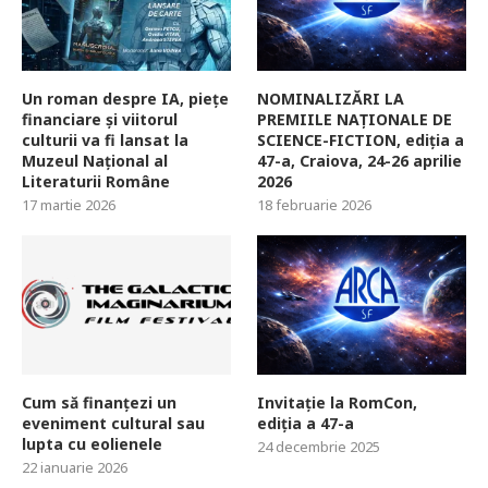
Un roman despre IA, piețe
NOMINALIZĂRI LA
financiare și viitorul
PREMIILE NAȚIONALE DE
culturii va fi lansat la
SCIENCE-FICTION, ediția a
Muzeul Național al
47-a, Craiova, 24-26 aprilie
Literaturii Române
2026
17 martie 2026
18 februarie 2026
Cum să finanțezi un
Invitație la RomCon,
eveniment cultural sau
ediția a 47-a
lupta cu eolienele
24 decembrie 2025
22 ianuarie 2026