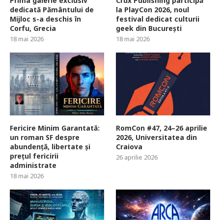
Prima galerie exclusiv
Crux Publishing participă
dedicată Pământului de
la PlayCon 2026, noul
Mijloc s-a deschis în
festival dedicat culturii
Corfu, Grecia
geek din București
18 mai 2026
18 mai 2026
Fericire Minim Garantată:
RomCon #47, 24–26 aprilie
un roman SF despre
2026, Universitatea din
abundență, libertate și
Craiova
prețul fericirii
26 aprilie 2026
administrate
18 mai 2026