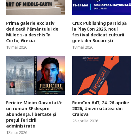
Prima galerie exclusiv
Crux Publishing participă
dedicată Pământului de
la PlayCon 2026, noul
Mijloc s-a deschis în
festival dedicat culturii
Corfu, Grecia
geek din București
18 mai 2026
18 mai 2026
Fericire Minim Garantată:
RomCon #47, 24–26 aprilie
un roman SF despre
2026, Universitatea din
abundență, libertate și
Craiova
prețul fericirii
26 aprilie 2026
administrate
18 mai 2026