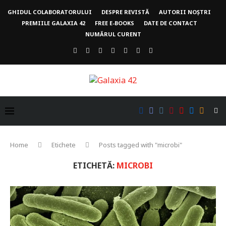
GHIDUL COLABORATORULUI
DESPRE REVISTĂ
AUTORII NOȘTRI
PREMIILE GALAXIA 42
FREE E-BOOKS
DATE DE CONTACT
NUMĂRUL CURENT
Home
Etichete
Posts tagged with "microbi"
ETICHETĂ:
MICROBI