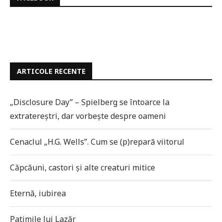
ARTICOLE RECENTE
„Disclosure Day” – Spielberg se întoarce la
extratereștri, dar vorbește despre oameni
Cenaclul „H.G. Wells”. Cum se (p)repară viitorul
Căpcăuni, castori și alte creaturi mitice
Eternă, iubirea
Patimile lui Lazăr