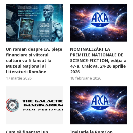
Un roman despre IA, piețe
NOMINALIZĂRI LA
financiare și viitorul
PREMIILE NAȚIONALE DE
culturii va fi lansat la
SCIENCE-FICTION, ediția a
Muzeul Național al
47-a, Craiova, 24-26 aprilie
Literaturii Române
2026
17 martie 2026
18 februarie 2026
Cum să finanțezi un
Invitație la RomCon,