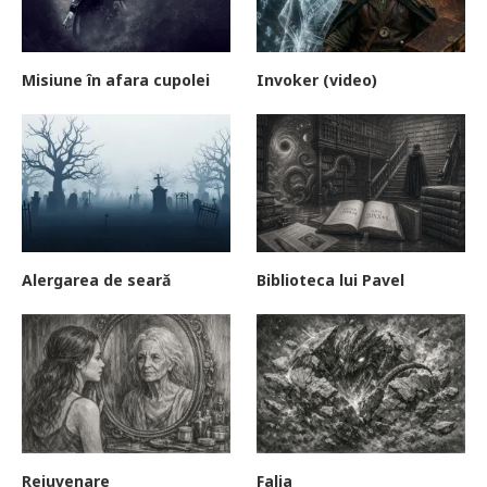
Misiune în afara cupolei
Invoker (video)
Alergarea de seară
Biblioteca lui Pavel
Rejuvenare
Falia