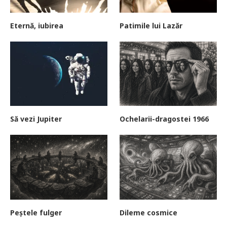
Eternă, iubirea
Patimile lui Lazăr
Să vezi Jupiter
Ochelarii-dragostei 1966
Peștele fulger
Dileme cosmice