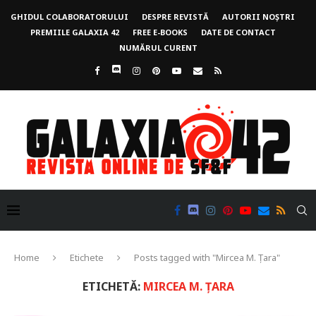
GHIDUL COLABORATORULUI
DESPRE REVISTĂ
AUTORII NOȘTRI
PREMIILE GALAXIA 42
FREE E-BOOKS
DATE DE CONTACT
NUMĂRUL CURENT
Home
Etichete
Posts tagged with "Mircea M. Țara"
ETICHETĂ:
MIRCEA M. ȚARA