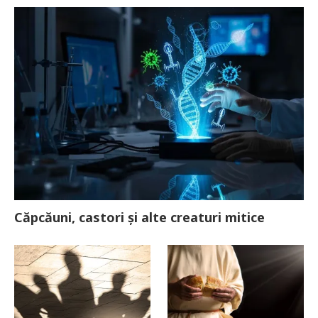
Căpcăuni, castori și alte creaturi mitice