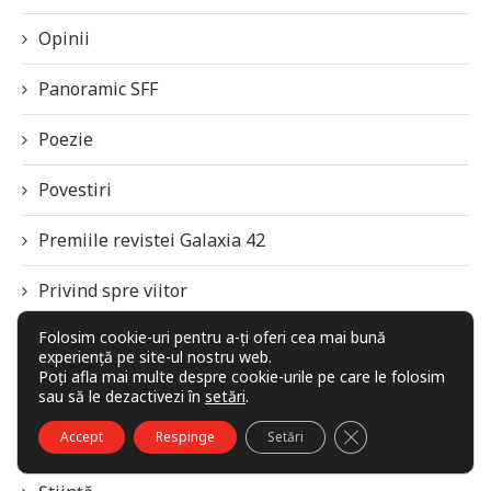
Opinii
Panoramic SFF
Poezie
Povestiri
Premiile revistei Galaxia 42
Privind spre viitor
Folosim cookie-uri pentru a-ți oferi cea mai bună
Recenzii de carte
experiență pe site-ul nostru web.
Poți afla mai multe despre cookie-urile pe care le folosim
Recomandări, rețete și secrete
sau să le dezactivezi în
setări
.
CLOSE GDPR COO
Accept
Respinge
Setări
SFF Panorama