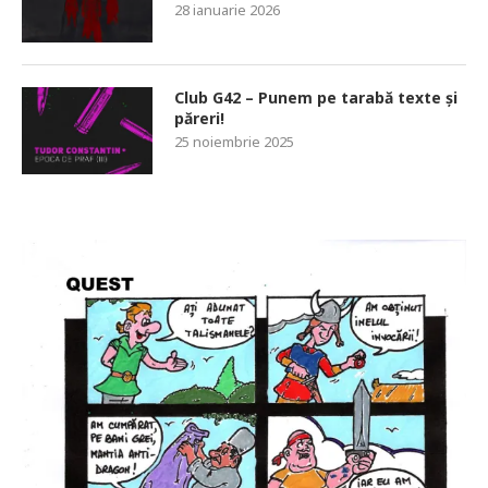
28 ianuarie 2026
Club G42 – Punem pe tarabă texte și
păreri!
25 noiembrie 2025