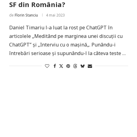
SF din România?
de
Florin Stanciu
4 mai 2023
Daniel Timariu l-a luat la rost pe ChatGPT în
articolele „Meditând pe marginea unei discuții cu
ChatGPT” și „Interviu cu o mașină„. Punându-i
întrebări serioase și supunându-l la câteva teste …