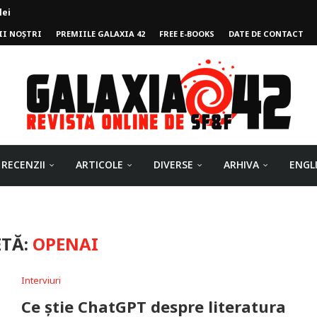
II NOȘTRI
PREMIILE GALAXIA 42
FREE E-BOOKS
DATE DE CONTACT
ului
RECENZII
ARTICOLE
DIVERSE
ARHIVA
ENGL
ETĂ:
OPENAI
Interviuri
Ce știe ChatGPT despre literatura