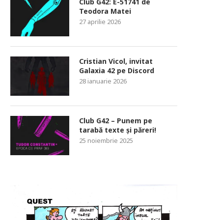
Club G42: E-51741 de
Teodora Matei
27 aprilie 2026
Cristian Vicol, invitat
Galaxia 42 pe Discord
28 ianuarie 2026
Club G42 – Punem pe
tarabă texte și păreri!
25 noiembrie 2025