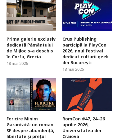
Prima galerie exclusiv
Crux Publishing
dedicată Pământului
participă la PlayCon
de Mijloc s-a deschis
2026, noul festival
în Corfu, Grecia
dedicat culturii geek
din București
18 mai 2026
18 mai 2026
Fericire Minim
RomCon #47, 24–26
Garantată: un roman
aprilie 2026,
SF despre abundență,
Universitatea din
libertate și prețul
Craiova