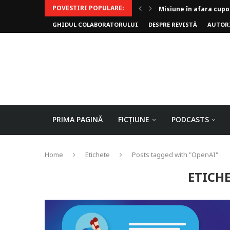
POVESTIRI POPULARE:
Invoker (video)
GHIDUL COLABORATORULUI
DESPRE REVISTĂ
AUTOR
Alergarea de seară
Biblioteca lui Pavel
Rejuvenare
Falia
Arhivele Dincolo-Timp
Axa lui Heron
Jumătatea goală
PRIMA PAGINĂ
FICȚIUNE
PODCASTS
Home
Etichete
Posts tagged with "OpenAI"
ETICH