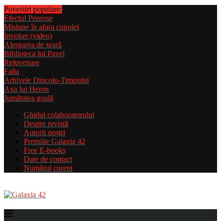
Povestiri populare:
Efectul Penrose
Misiune în afara cupolei
Invoker (video)
Alergarea de seară
Biblioteca lui Pavel
Rejuvenare
Falia
Arhivele Dincolo-Timpului
Axa lui Heron
Jumătatea goală
Ghidul colaboratorului
Despre revistă
Autorii noștri
Premiile Galaxia 42
Free E-books
Date de contact
Numărul curent