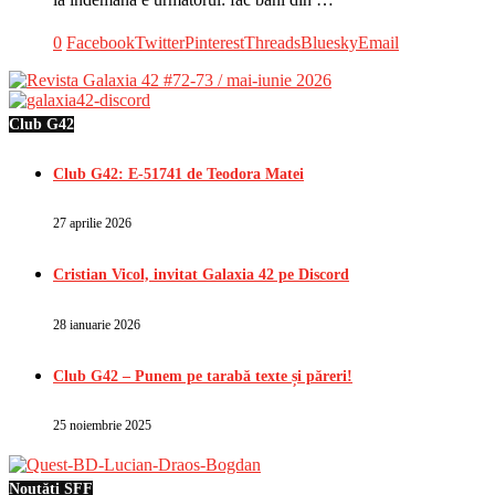
0
Facebook
Twitter
Pinterest
Threads
Bluesky
Email
Club G42
Club G42: E-51741 de Teodora Matei
27 aprilie 2026
Cristian Vicol, invitat Galaxia 42 pe Discord
28 ianuarie 2026
Club G42 – Punem pe tarabă texte și păreri!
25 noiembrie 2025
Noutăți SFF