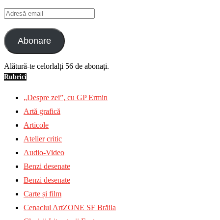
Adresă
email
Abonare
Alătură-te celorlalți 56 de abonați.
Rubrici
„Despre zei”, cu GP Ermin
Artă grafică
Articole
Atelier critic
Audio-Video
Benzi desenate
Benzi desenate
Carte și film
Cenaclul ArtZONE SF Brăila