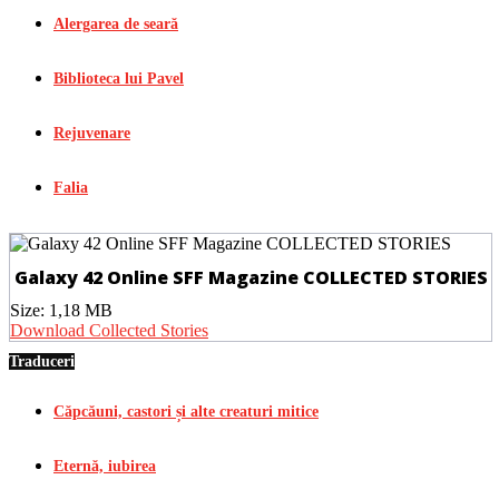
Alergarea de seară
Biblioteca lui Pavel
Rejuvenare
Falia
Galaxy 42 Online SFF Magazine COLLECTED STORIES
Size:
1,18 MB
Download Collected Stories
Traduceri
Căpcăuni, castori și alte creaturi mitice
Eternă, iubirea