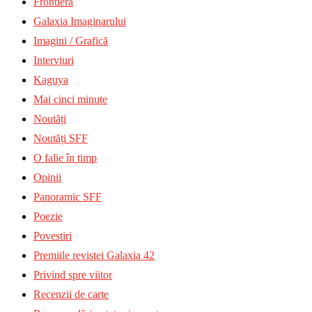
Frontiera
Galaxia Imaginarului
Imagini / Grafică
Interviuri
Kaguya
Mai cinci minute
Noutăți
Noutăți SFF
O falie în timp
Opinii
Panoramic SFF
Poezie
Povestiri
Premiile revistei Galaxia 42
Privind spre viitor
Recenzii de carte