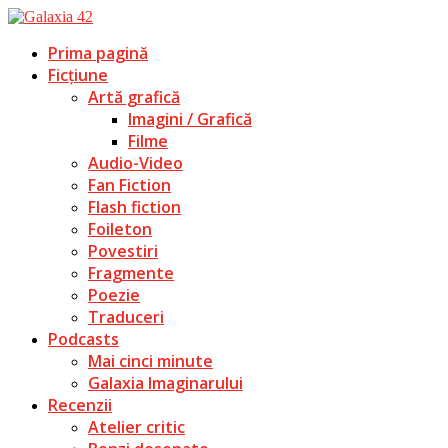
Prima pagină
Ficțiune
Artă grafică
Imagini / Grafică
Filme
Audio-Video
Fan Fiction
Flash fiction
Foileton
Povestiri
Fragmente
Poezie
Traduceri
Podcasts
Mai cinci minute
Galaxia Imaginarului
Recenzii
Atelier critic