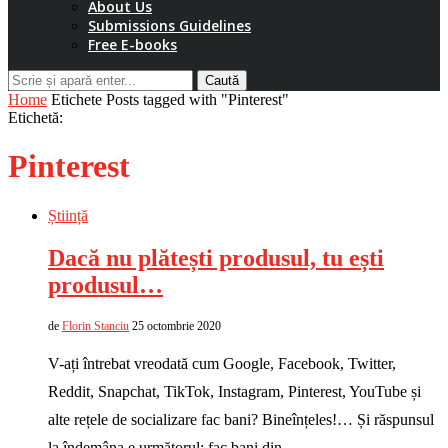
About Us
Submissions Guidelines
Free E-books
Caută
Home
Etichete
Posts tagged with "Pinterest"
Etichetă:
Pinterest
Știință
Dacă nu plătești produsul, tu ești
produsul…
de
Florin Stanciu
25 octombrie 2020
V-ați întrebat vreodată cum Google, Facebook, Twitter,
Reddit, Snapchat, TikTok, Instagram, Pinterest, YouTube și
alte rețele de socializare fac bani? Bineînțeles!… Și răspunsul
la îndemâna e următorul: fac bani din …