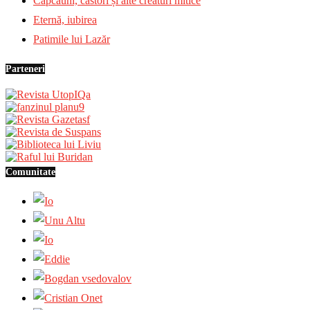
Căpcăuni, castori și alte creaturi mitice
Eternă, iubirea
Patimile lui Lazăr
Parteneri
Comunitate