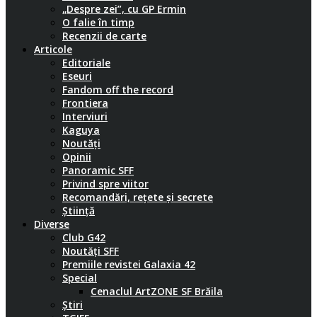
„Despre zei”, cu GP Ermin
O falie în timp
Recenzii de carte
Articole
Editoriale
Eseuri
Fandom off the record
Frontiera
Interviuri
Kaguya
Noutăți
Opinii
Panoramic SFF
Privind spre viitor
Recomandări, rețete și secrete
Știință
Diverse
Club G42
Noutăți SFF
Premiile revistei Galaxia 42
Special
Cenaclul ArtZONE SF Brăila
Știri