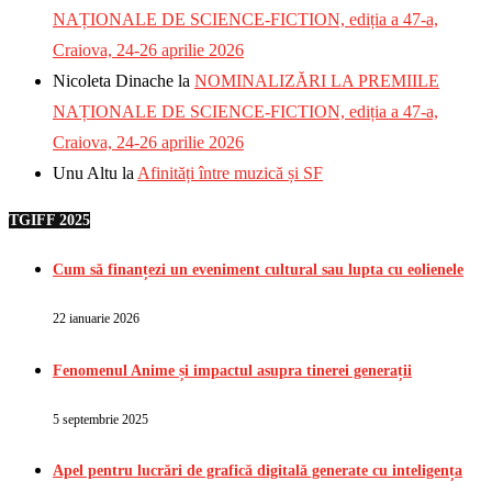
NAȚIONALE DE SCIENCE-FICTION, ediția a 47-a,
Craiova, 24-26 aprilie 2026
Nicoleta Dinache
la
NOMINALIZĂRI LA PREMIILE
NAȚIONALE DE SCIENCE-FICTION, ediția a 47-a,
Craiova, 24-26 aprilie 2026
Unu Altu
la
Afinități între muzică și SF
TGIFF 2025
Cum să finanțezi un eveniment cultural sau lupta cu eolienele
22 ianuarie 2026
Fenomenul Anime și impactul asupra tinerei generații
5 septembrie 2025
Apel pentru lucrări de grafică digitală generate cu inteligența