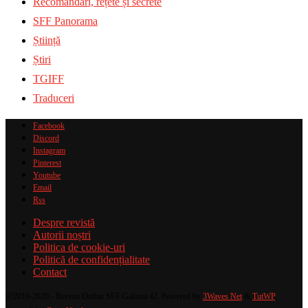
Recomandări, rețete și secrete
SFF Panorama
Știință
Știri
TGIFF
Traduceri
Facebook
Discord
Instagram
Pinterest
Youtube
Email
Rss
Despre revistă
Autorii noștri
Politica de cookie-uri
Politică de confidențialitate
Contact
@2019-2020 - Revista Online SFF Galaxia 42. Powered by
3Waves Net
&
TutWP
.