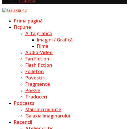
Artwork by
Cristi Vicol
.
Prima pagină
Ficțiune
Artă grafică
Imagini / Grafică
Filme
Audio-Video
Fan Fiction
Flash fiction
Foileton
Povestiri
Fragmente
Poezie
Traduceri
Podcasts
Mai cinci minute
Galaxia Imaginarului
Recenzii
Atelier critic