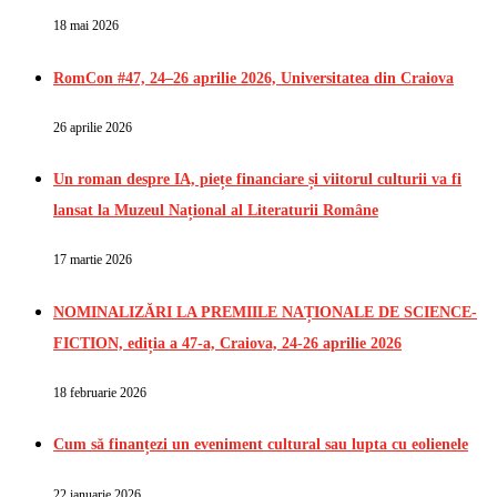
18 mai 2026
RomCon #47, 24–26 aprilie 2026, Universitatea din Craiova
26 aprilie 2026
Un roman despre IA, piețe financiare și viitorul culturii va fi
lansat la Muzeul Național al Literaturii Române
17 martie 2026
NOMINALIZĂRI LA PREMIILE NAȚIONALE DE SCIENCE-
FICTION, ediția a 47-a, Craiova, 24-26 aprilie 2026
18 februarie 2026
Cum să finanțezi un eveniment cultural sau lupta cu eolienele
22 ianuarie 2026