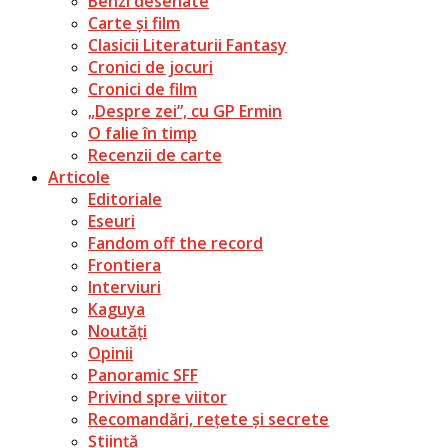
Benzi desenate
Carte și film
Clasicii Literaturii Fantasy
Cronici de jocuri
Cronici de film
„Despre zei”, cu GP Ermin
O falie în timp
Recenzii de carte
Articole
Editoriale
Eseuri
Fandom off the record
Frontiera
Interviuri
Kaguya
Noutăți
Opinii
Panoramic SFF
Privind spre viitor
Recomandări, rețete și secrete
Știință