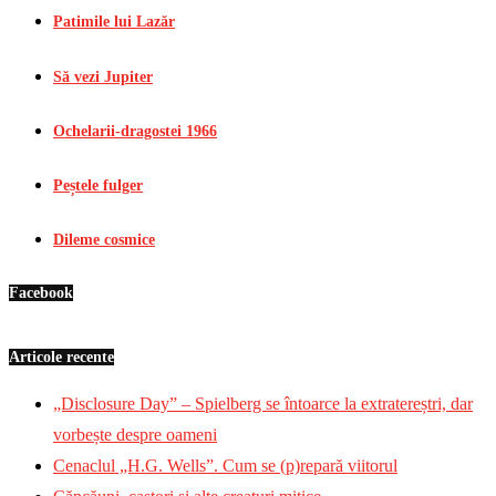
Patimile lui Lazăr
Să vezi Jupiter
Ochelarii-dragostei 1966
Peștele fulger
Dileme cosmice
Facebook
Articole recente
„Disclosure Day” – Spielberg se întoarce la extratereștri, dar
vorbește despre oameni
Cenaclul „H.G. Wells”. Cum se (p)repară viitorul