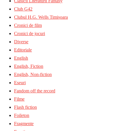
Clasicii Literaturii Fantasy
Club G42
Clubul H.G. Wells Timișoara
Cronici de film
Cronici de jocuri
Diverse
Editoriale
English
English, Fiction
English, Non-fiction
Eseuri
Fandom off the record
Filme
Flash fiction
Foileton
Fragmente