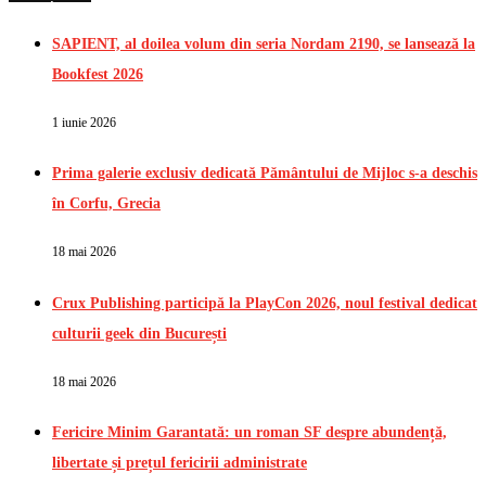
SAPIENT, al doilea volum din seria Nordam 2190, se lansează la
Bookfest 2026
1 iunie 2026
Prima galerie exclusiv dedicată Pământului de Mijloc s-a deschis
în Corfu, Grecia
18 mai 2026
Crux Publishing participă la PlayCon 2026, noul festival dedicat
culturii geek din București
18 mai 2026
Fericire Minim Garantată: un roman SF despre abundență,
libertate și prețul fericirii administrate