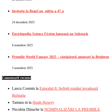
Invitație la RomCon, ediția a 47-a
24 decembrie 2025
Enciclopedia Science Fiction lansează un Substack
6 noiembrie 2025
Premiile World Fantasy 2025 – câștigătorii anunțați la Brighton
5 noiembrie 2025
Comentarii recente
Lascu Cosmin
la
Episodul 8: Sefiștii români invadează
Bulgaria
Tamara m
la
Hugh Howey
Nicoleta Dinache
la
NOMINALIZĂRI LA PREMIILE