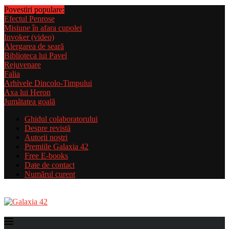
Povestiri populare:
Efectul Penrose
Misiune în afara cupolei
Invoker (video)
Alergarea de seară
Biblioteca lui Pavel
Rejuvenare
Falia
Arhivele Dincolo-Timpului
Axa lui Heron
Jumătatea goală
Ghidul colaboratorului
Despre revistă
Autorii noștri
Premiile Galaxia 42
Free E-books
Date de contact
Numărul curent