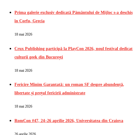
Prima galerie exclusiv dedicată Pământului de Mijloc s-a deschis
în Corfu, Grecia
18 mai 2026
Crux Publishing participă la PlayCon 2026, noul festival dedicat
culturii geek din București
18 mai 2026
Fericire Minim Garantată: un roman SF despre abundență,
libertate și prețul fericirii administrate
18 mai 2026
RomCon #47, 24–26 aprilie 2026, Universitatea din Craiova
26 aprilie 2026