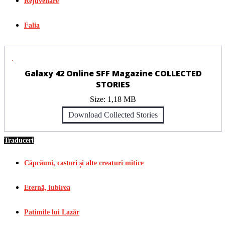
Rejuvenare
Falia
Galaxy 42 Online SFF Magazine COLLECTED
STORIES
Size:
1,18 MB
Download Collected Stories
Traduceri
Căpcăuni, castori și alte creaturi mitice
Eternă, iubirea
Patimile lui Lazăr