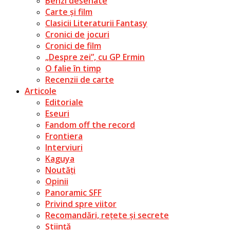
Benzi desenate
Carte și film
Clasicii Literaturii Fantasy
Cronici de jocuri
Cronici de film
„Despre zei”, cu GP Ermin
O falie în timp
Recenzii de carte
Articole
Editoriale
Eseuri
Fandom off the record
Frontiera
Interviuri
Kaguya
Noutăți
Opinii
Panoramic SFF
Privind spre viitor
Recomandări, rețete și secrete
Știință