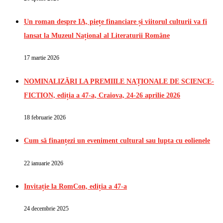
Un roman despre IA, piețe financiare și viitorul culturii va fi
lansat la Muzeul Național al Literaturii Române
17 martie 2026
NOMINALIZĂRI LA PREMIILE NAȚIONALE DE SCIENCE-
FICTION, ediția a 47-a, Craiova, 24-26 aprilie 2026
18 februarie 2026
Cum să finanțezi un eveniment cultural sau lupta cu eolienele
22 ianuarie 2026
Invitație la RomCon, ediția a 47-a
24 decembrie 2025