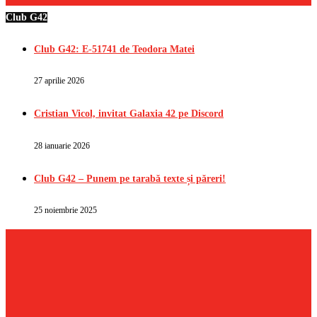
Club G42
Club G42: E-51741 de Teodora Matei
27 aprilie 2026
Cristian Vicol, invitat Galaxia 42 pe Discord
28 ianuarie 2026
Club G42 – Punem pe tarabă texte și păreri!
25 noiembrie 2025