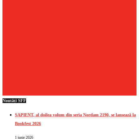
Noutăți SFF
SAPIENT, al doilea volum din seria Nordam 2190, se lansează la
Bookfest 2026
1 iunie 2026