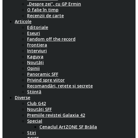
„Despre zei”, cu GP Ermin
O falie în timp
Recenzii de carte
Articole
Editoriale
Eseuri
Fandom off the record
Frontiera
Interviuri
Kaguya
Noutăți
Opinii
Panoramic SFF
Privind spre viitor
Recomandări, rețete și secrete
Știință
Diverse
Club G42
Noutăți SFF
Premiile revistei Galaxia 42
Special
Cenaclul ArtZONE SF Brăila
Știri