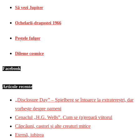
Să vezi Jupiter
Ochelarii-dragostei 1966
Peștele fulger
Dileme cosmice
Facebook
Articole recente
„Disclosure Day” – Spielberg se întoarce la extratereștri, dar
vorbește despre oameni
Cenaclul „H.G. Wells”. Cum se (p)repară viitorul
Căpcăuni, castori și alte creaturi mitice
Eternă, iubirea