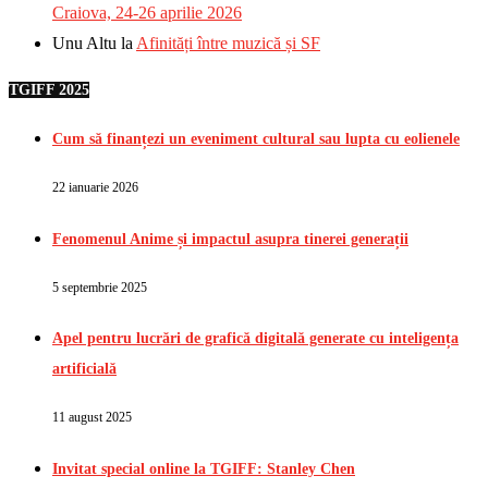
Craiova, 24-26 aprilie 2026
Unu Altu
la
Afinități între muzică și SF
TGIFF 2025
Cum să finanțezi un eveniment cultural sau lupta cu eolienele
22 ianuarie 2026
Fenomenul Anime și impactul asupra tinerei generații
5 septembrie 2025
Apel pentru lucrări de grafică digitală generate cu inteligența
artificială
11 august 2025
Invitat special online la TGIFF: Stanley Chen