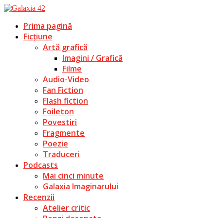
Prima pagină
Ficțiune
Artă grafică
Imagini / Grafică
Filme
Audio-Video
Fan Fiction
Flash fiction
Foileton
Povestiri
Fragmente
Poezie
Traduceri
Podcasts
Mai cinci minute
Galaxia Imaginarului
Recenzii
Atelier critic