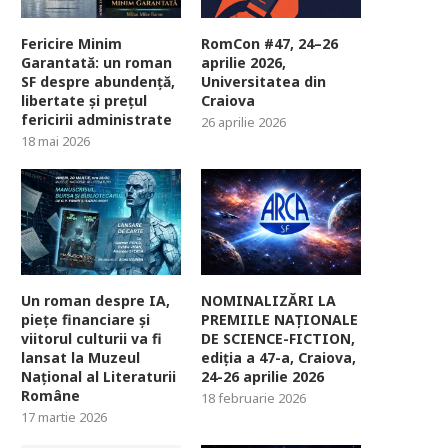
Fericire Minim
RomCon #47, 24–26
Garantată: un roman
aprilie 2026,
SF despre abundență,
Universitatea din
libertate și prețul
Craiova
fericirii administrate
26 aprilie 2026
18 mai 2026
Un roman despre IA,
NOMINALIZĂRI LA
piețe financiare și
PREMIILE NAȚIONALE
viitorul culturii va fi
DE SCIENCE-FICTION,
lansat la Muzeul
ediția a 47-a, Craiova,
Național al Literaturii
24-26 aprilie 2026
Române
18 februarie 2026
17 martie 2026