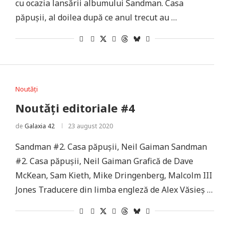
cu ocazia lansării albumului Sandman. Casa
păpușii, al doilea după ce anul trecut au …
Noutăți
Noutăți editoriale #4
de
Galaxia 42
23 august 2020
Sandman #2. Casa păpușii, Neil Gaiman Sandman
#2. Casa păpușii, Neil Gaiman Grafică de Dave
McKean, Sam Kieth, Mike Dringenberg, Malcolm III
Jones Traducere din limba engleză de Alex Văsieș …