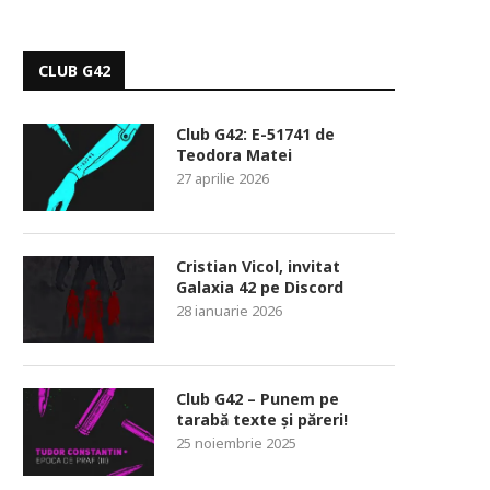
CLUB G42
Club G42: E-51741 de
Teodora Matei
27 aprilie 2026
Cristian Vicol, invitat
Galaxia 42 pe Discord
28 ianuarie 2026
Club G42 – Punem pe
tarabă texte și păreri!
25 noiembrie 2025