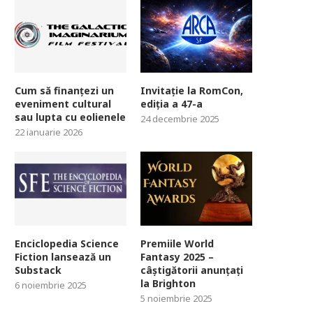
Cum să finanțezi un
Invitație la RomCon,
eveniment cultural
ediția a 47-a
sau lupta cu eolienele
24 decembrie 2025
22 ianuarie 2026
Enciclopedia Science
Premiile World
Fiction lansează un
Fantasy 2025 –
Substack
câștigătorii anunțați
la Brighton
6 noiembrie 2025
5 noiembrie 2025