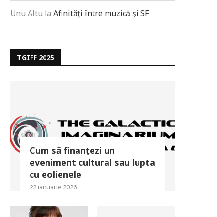
Unu Altu
la
Afinități între muzică și SF
TGIFF 2025
Cum să finanțezi un
eveniment cultural sau lupta
cu eolienele
22 ianuarie 2026