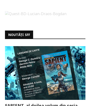
NOUTĂȚI SFF
SAPIENT, al doilea volum din seria