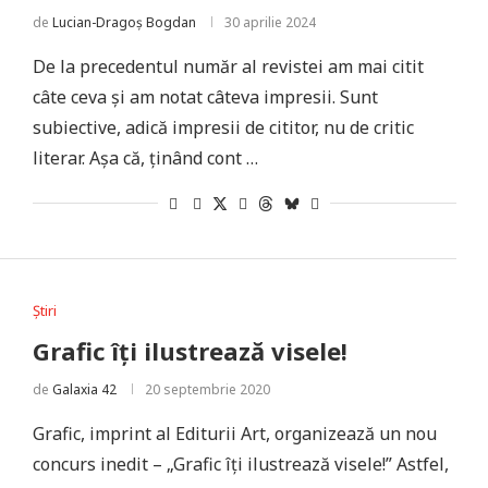
de
Lucian-Dragoș Bogdan
30 aprilie 2024
De la precedentul număr al revistei am mai citit
câte ceva și am notat câteva impresii. Sunt
subiective, adică impresii de cititor, nu de critic
literar. Așa că, ținând cont …
Știri
Grafic îți ilustrează visele!
de
Galaxia 42
20 septembrie 2020
Grafic, imprint al Editurii Art, organizează un nou
concurs inedit – „Grafic îți ilustrează visele!” Astfel,