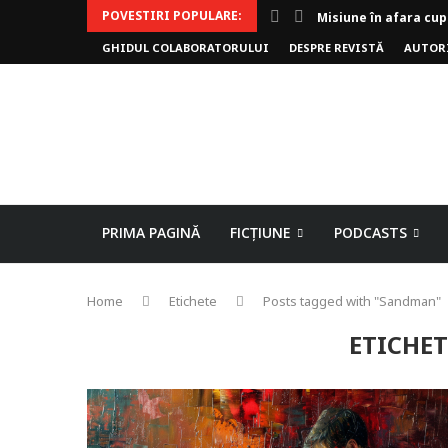
POVESTIRI POPULARE:
Misiune în afara cup
GHIDUL COLABORATORULUI
DESPRE REVISTĂ
AUTOR
Invoker (video)
Alergarea de seară
Biblioteca lui Pavel
Rejuvenare
Falia
Arhivele Dincolo-Ti
Axa lui Heron
Jumătatea goală
PRIMA PAGINĂ
FICȚIUNE
PODCASTS
Home
Etichete
Posts tagged with "Sandman"
ETICHE