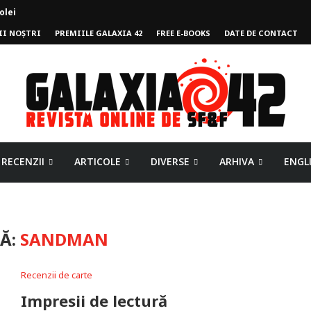
olei
II NOȘTRI
PREMIILE GALAXIA 42
FREE E-BOOKS
DATE DE CONTACT
mpului
RECENZII
ARTICOLE
DIVERSE
ARHIVA
ENGL
TĂ:
SANDMAN
Recenzii de carte
Impresii de lectură