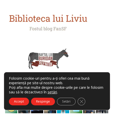
Folosim cookie-uri pentru a-ți oferi cea mai bună
experiență pe site-ul nostru web.
Poți afla mai multe despre cookie-urile pe care le folosim
COMUNITATE
sau să le dezactivezi în
setări
.
CLOSE GDPR COO
Accept
Respinge
Setări