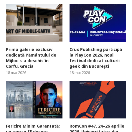
Prima galerie exclusiv
Crux Publishing participă
dedicată Pământului de
la PlayCon 2026, noul
Mijloc s-a deschis în
festival dedicat culturii
Corfu, Grecia
geek din București
18 mai 2026
18 mai 2026
Fericire Minim Garantată:
RomCon #47, 24–26 aprilie
un roman SF despre
2026, Universitatea din