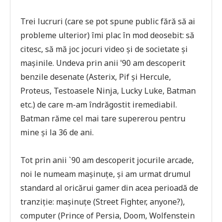
Trei lucruri (care se pot spune public fără să ai
probleme ulterior) îmi plac în mod deosebit: să
citesc, să mă joc jocuri video și de societate și
mașinile. Undeva prin anii ˈ90 am descoperit
benzile desenate (Asterix, Pif și Hercule,
Proteus, Testoasele Ninja, Lucky Luke, Batman
etc.) de care m-am îndrăgostit iremediabil.
Batman răme cel mai tare supererou pentru
mine și la 36 de ani.
Tot prin anii `90 am descoperit jocurile arcade,
noi le numeam mașinuțe, și am urmat drumul
standard al oricărui gamer din acea perioadă de
tranziție: mașinuțe (Street Fighter, anyone?),
computer (Prince of Persia, Doom, Wolfenstein