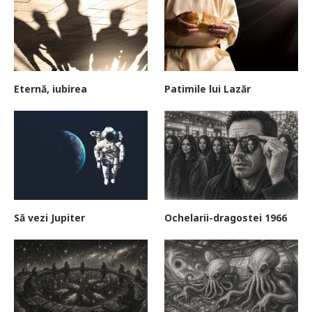
Eternă, iubirea
Patimile lui Lazăr
Să vezi Jupiter
Ochelarii-dragostei 1966