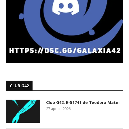
CLUB G42
Club G42: E-51741 de Teodora Matei
27 aprilie 2026