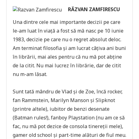
RĂZVAN ZAMFIRESCU
Una dintre cele mai importante decizii pe care
le-am luat în viață a fost să mă nasc pe 10 iunie
1983, decizie pe care nu o regret absolut deloc.
Am terminat filosofia și am lucrat câțiva ani buni
în librării, mai ales pentru că nu mă pot abține
de la citit. Nu mai lucrez în librărie, dar de citit
nu m-am lăsat.
Sunt tată mândru de Vlad și de Zoe, încă rocker,
fan Rammstein, Marilyn Manson și Slipknot
(printre altele), iubitor de benzi desenate
(Batman rules!), fanboy Playstation (nu am ce să
fac, nu mă pot dezice de consola tinereții mele),
gamer old school și part-time alături de fiul meu.