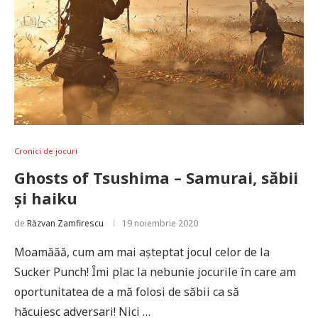
Cronici de jocuri
Ghosts of Tsushima – Samurai, săbii
și haiku
de
Răzvan Zamfirescu
19 noiembrie 2020
Moamăăă, cum am mai așteptat jocul celor de la
Sucker Punch! Îmi plac la nebunie jocurile în care am
oportunitatea de a mă folosi de săbii ca să
hăcuiesc adversari! Nici …