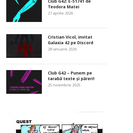
Club G42: E-51741 de
Teodora Matei
27 aprilie 2026
Cristian Vicol, invitat
Galaxia 42 pe Discord
28 ianuarie 2026
Club G42 – Punem pe
tarabă texte și păreri!
25 noiembrie 2025