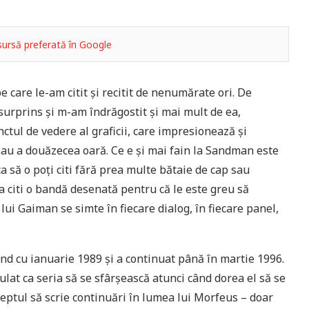
ursă preferată în Google
 care le-am citit și recitit de nenumărate ori. De
surprins și m-am îndrăgostit și mai mult de ea,
tul de vedere al graficii, care impresionează și
sau a douăzecea oară. Ce e și mai fain la Sandman este
ca să o poți citi fără prea multe bătaie de cap sau
 a citi o bandă desenată pentru că le este greu să
ui Gaiman se simte în fiecare dialog, în fiecare panel,
pând cu ianuarie 1989 și a continuat până în martie 1996.
ulat ca seria să se sfârșească atunci când dorea el să se
eptul să scrie continuări în lumea lui Morfeus – doar