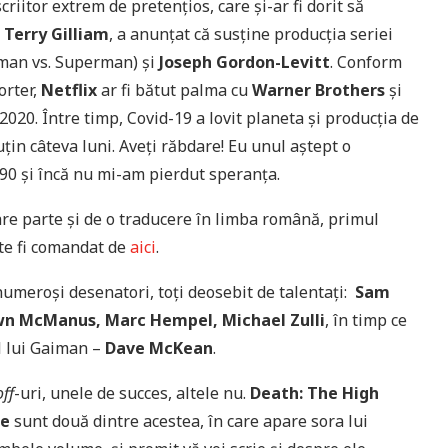
riitor extrem de pretențios, care și-ar fi dorit să
u
Terry Gilliam
, a anunțat că susține producția seriei
man vs. Superman) și
Joseph Gordon-Levitt
. Conform
orter,
Netflix
ar fi bătut palma cu
Warner Brothers
și
20. Între timp, Covid-19 a lovit planeta și producția de
țin câteva luni. Aveți răbdare! Eu unul aștept o
ˈ90 și încă nu mi-am pierdut speranța.
are parte și de o traducere în limba română, primul
ate fi comandat de
aici
.
umeroși desenatori, toți deosebit de talentați:
Sam
awn McManus, Marc Hempel, Michael Zulli
, în timp ce
al lui Gaiman –
Dave McKean
.
off
-uri, unele de succes, altele nu.
Death: The High
fe
sunt două dintre acestea, în care apare sora lui