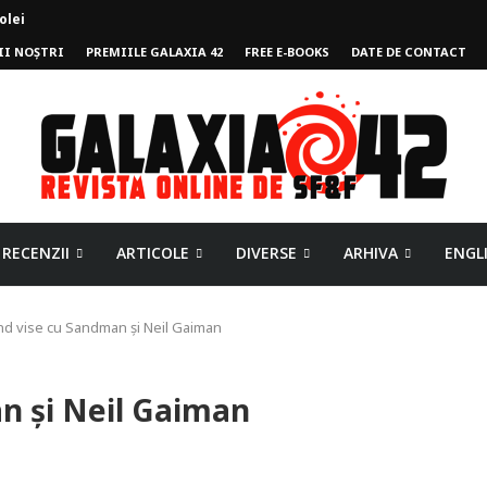
olei
II NOȘTRI
PREMIILE GALAXIA 42
FREE E-BOOKS
DATE DE CONTACT
mpului
RECENZII
ARTICOLE
DIVERSE
ARHIVA
ENGL
nd vise cu Sandman și Neil Gaiman
n și Neil Gaiman