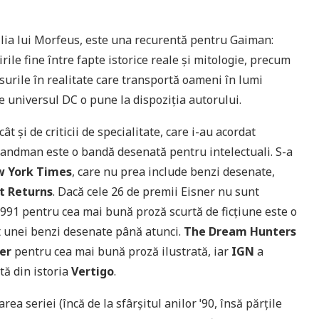
ilia lui Morfeus, este una recurentă pentru Gaiman:
rile fine între fapte istorice reale și mitologie, precum
isurile în realitate care transportă oameni în lumi
e universul DC o pune la dispoziția autorului.
ât și de criticii de specialitate, care i-au acordat
andman este o bandă desenată pentru intelectuali. S-a
 York Times
, care nu prea include benzi desenate,
t Returns
. Dacă cele 26 de premii Eisner nu sunt
991 pentru cea mai bună proză scurtă de ficțiune este o
t unei benzi desenate până atunci.
The Dream Hunters
er
pentru cea mai bună proză ilustrată, iar
IGN
a
tă din istoria
Vertigo
.
ea seriei (încă de la sfârșitul anilor ˈ90, însă părțile