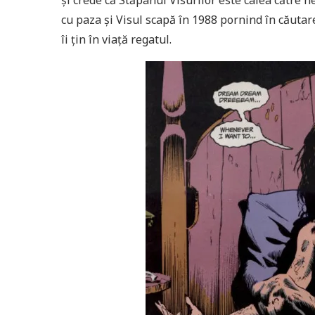
și crede că Stăpânul Visurilor este calea către ne
cu paza și Visul scapă în 1988 pornind în căuta
îi țin în viață regatul.