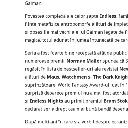
Gaiman.
Povestea complexă ale celor șapte
Endless
, fam
ființe metafizice antropomorfe alături de împleti
și obsesiile mai vechi ale lui Gaiman legate de f
magice, totul adunat în lumea întunecată pe car
Seria a fost foarte bine receptată atât de public c
numeroase premii.
Norman Mailer
spunea că S
regăsit în lista de bestseller-uri ale revistei
New
alături de
Maus, Watchmen
și
The Dark Knigh
suprinzătoare, World Fantasy Award-ul luat în 1
surpriză deoarece premiul nu a mai fost acorda
și
Endless Nights
au primit premiul
Bram Stok
declarat seria drept cea mai bună bandă desena
După mulți ani în care s-a vorbit despre ecranizar