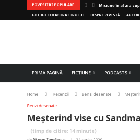
Misiune în afara cup
POVESTIRI POPULARE:
Invoker (video)
GHIDUL COLABORATORULUI
DESPRE REVISTĂ
AUTOR
Alergarea de seară
Biblioteca lui Pavel
Rejuvenare
Falia
Arhivele Dincolo-Ti
Axa lui Heron
Jumătatea goală
PRIMA PAGINĂ
FICȚIUNE
PODCASTS
Home
Recenzii
Benzi desenate
Meșteri
Benzi desenate
Meșterind vise cu Sandma
(timp de citire:
14
minute)
de
Răzvan Zamfirescu
24 aprilie 2020