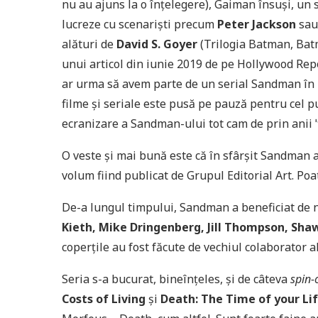
nu au ajuns la o înțelegere), Gaiman însuși, un sc
lucreze cu scenariști precum
Peter Jackson
sa
alături de
David S. Goyer
(Trilogia Batman, Bat
unui articol din iunie 2019 de pe Hollywood Rep
ar urma să avem parte de un serial Sandman în 20
filme și seriale este pusă pe pauză pentru cel pu
ecranizare a Sandman-ului tot cam de prin anii 
O veste și mai bună este că în sfârșit Sandman 
volum fiind publicat de Grupul Editorial Art. Po
De-a lungul timpului, Sandman a beneficiat de n
Kieth, Mike Dringenberg, Jill Thompson, Sh
coperțile au fost făcute de vechiul colaborator 
Seria s-a bucurat, bineînțeles, și de câteva
spin-
Costs of Living
și
Death: The Time of your Li