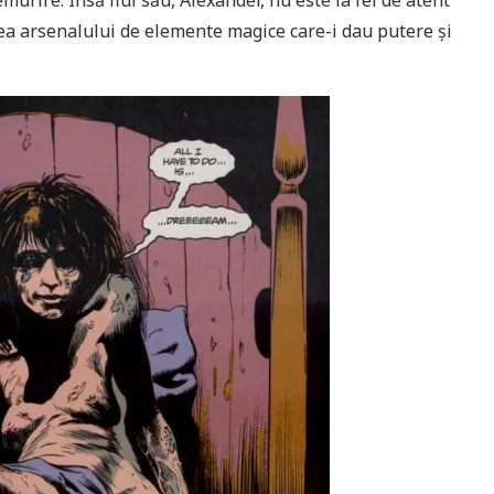
murire. Însă fiul său, Alexander, nu este la fel de atent
rea arsenalului de elemente magice care-i dau putere și