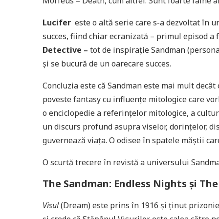
Morfeus – Death, cum altfel. Sunt foarte faine a
Lucifer
este o altă serie care s-a dezvoltat în
succes, fiind chiar ecranizată – primul episod a 
Detective –
tot de inspirație Sandman (persona
și se bucură de un oarecare succes.
Concluzia este că Sandman este mai mult decât o
poveste fantasy cu influențe mitologice care vo
o enciclopedie a referințelor mitologice, a culturi
un discurs profund asupra viselor, dorințelor, di
guvernează viața. O odisee în spatele măștii car
O scurtă trecere în revistă a universului Sandm
The Sandman: Endless Nights
și
The
Visul
(Dream) este prins în 1916 și ținut prizoni