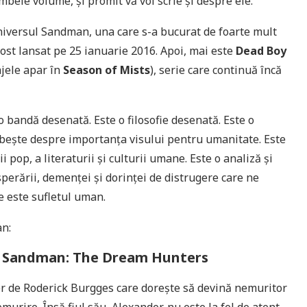
mbele volume, și promit vă voi scrie și despre ele.
 universul Sandman, una care s-a bucurat de foarte mult
fost lansat pe 25 ianuarie 2016. Apoi, mai este
Dead Boy
jele apar în
Season of Mists
), serie care continuă încă
 bandă desenată. Este o filosofie desenată. Este o
rbește despre importanța visului pentru umanitate. Este
i pop, a literaturii și culturii umane. Este o analiză și
sperării, demenței și dorinței de distrugere care ne
e este sufletul uman.
an:
 Sandman: The Dream Hunters
er de Roderick Burgges care dorește să devină nemuritor