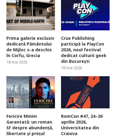
Prima galerie exclusiv
Crux Publishing
dedicată Pământului
participă la PlayCon
de Mijloc s-a deschis
2026, noul festival
în Corfu, Grecia
dedicat culturii geek
din București
18 mai 2026
18 mai 2026
Fericire Minim
RomCon #47, 24–26
Garantată: un roman
aprilie 2026,
SF despre abundență,
Universitatea din
libertate și prețul
Craiova