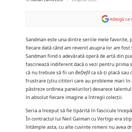
Adaugă ca s
Sandman este una dintre seriile mele favorite, pe
fiecare dată când am revenit asupra lor am fost 
Sandman fiind o adevărată operă de artă din punc
fascinează indiferent dacă o vezi pentru prima 
că nu trebuie să fii un
BeDefil
ca să-ți placă sau 
frustrare (știu cititori care au probleme mari în
păstreze ordinea panelurilor) deoarece talentul l
în absolut fiecare imagine a întregii colecții.
Seria a început să fie tipărită în fascicule înce
În contractul lui Neil Gaiman cu Vertigo era stip
întâmple asta, cu alte cuvinte nimeni nu avea dr