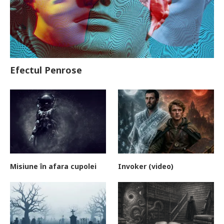
Efectul Penrose
Misiune în afara cupolei
Invoker (video)