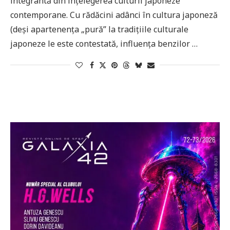
integrantă din înţelegerea culturii japoneze
contemporane. Cu rădăcini adânci în cultura japoneză
(deşi apartenenţa „pură” la tradiţiile culturale
japoneze le este contestată, influenţa benzilor …