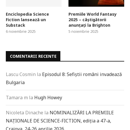
Enciclopedia Science
Premiile World Fantasy
Fiction lansează un
2025 – câștigătorii
Substack
anunțați la Brighton
6 noiembrie 2025
5 noiembrie 2025
COMENTARII RECENTE
Lascu Cosmin
la
Episodul 8: Sefiștii români invadează
Bulgaria
Tamara m
la
Hugh Howey
Nicoleta Dinache
la
NOMINALIZĂRI LA PREMIILE
NAȚIONALE DE SCIENCE-FICTION, ediția a 47-a,
Craiova, 24-26 aprilie 2026