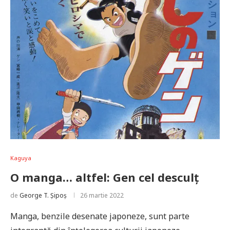
Kaguya
O manga… altfel: Gen cel desculț
de
George T. Șipoș
26 martie 2022
Manga, benzile desenate japoneze, sunt parte