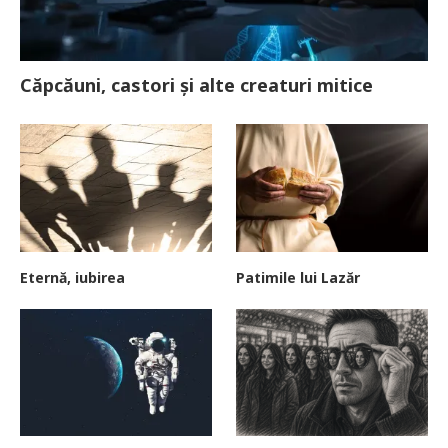
Căpcăuni, castori și alte creaturi mitice
Eternă, iubirea
Patimile lui Lazăr