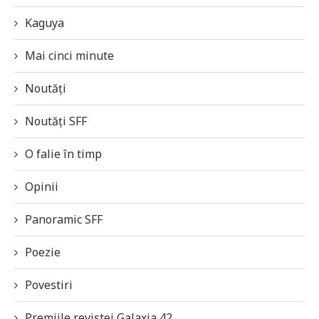
Kaguya
Mai cinci minute
Noutăți
Noutăți SFF
O falie în timp
Opinii
Panoramic SFF
Poezie
Povestiri
Premiile revistei Galaxia 42