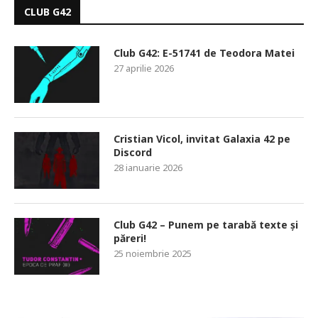
CLUB G42
Club G42: E-51741 de Teodora Matei
27 aprilie 2026
Cristian Vicol, invitat Galaxia 42 pe
Discord
28 ianuarie 2026
Club G42 – Punem pe tarabă texte și
păreri!
25 noiembrie 2025