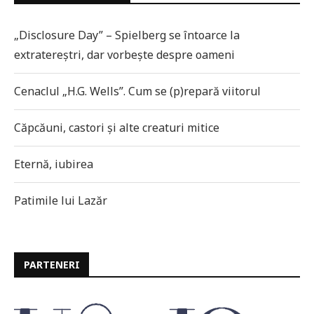
„Disclosure Day” – Spielberg se întoarce la
extratereștri, dar vorbește despre oameni
Cenaclul „H.G. Wells”. Cum se (p)repară viitorul
Căpcăuni, castori și alte creaturi mitice
Eternă, iubirea
Patimile lui Lazăr
PARTENERI