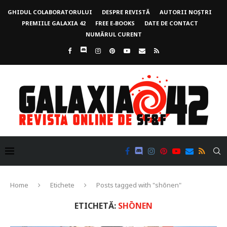
GHIDUL COLABORATORULUI
DESPRE REVISTĂ
AUTORII NOȘTRI
PREMIILE GALAXIA 42
FREE E-BOOKS
DATE DE CONTACT
NUMĂRUL CURENT
Home
Etichete
Posts tagged with "shōnen"
ETICHETĂ:
SHŌNEN