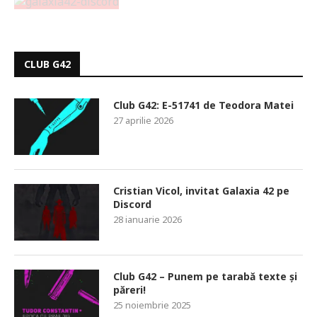
CLUB G42
Club G42: E-51741 de Teodora Matei
27 aprilie 2026
Cristian Vicol, invitat Galaxia 42 pe
Discord
28 ianuarie 2026
Club G42 – Punem pe tarabă texte și
păreri!
25 noiembrie 2025