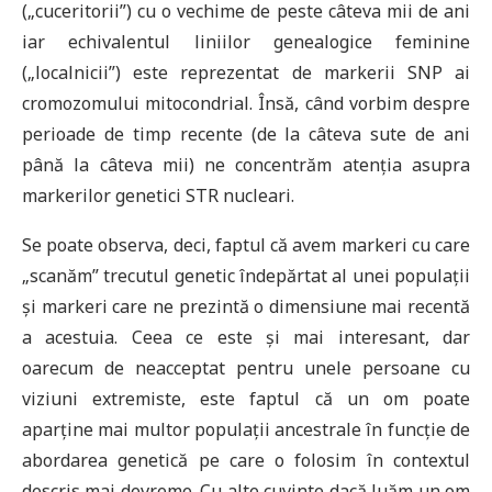
(„cuceritorii”) cu o vechime de peste câteva mii de ani
iar echivalentul liniilor genealogice feminine
(„localnicii”) este reprezentat de markerii SNP ai
cromozomului mitocondrial. Însă, când vorbim despre
perioade de timp recente (de la câteva sute de ani
până la câteva mii) ne concentrăm atenția asupra
markerilor genetici STR nucleari.
Se poate observa, deci, faptul că avem markeri cu care
„scanăm” trecutul genetic îndepărtat al unei populații
și markeri care ne prezintă o dimensiune mai recentă
a acestuia. Ceea ce este și mai interesant, dar
oarecum de neacceptat pentru unele persoane cu
viziuni extremiste, este faptul că un om poate
aparține mai multor populații ancestrale în funcție de
abordarea genetică pe care o folosim în contextul
descris mai devreme. Cu alte cuvinte dacă luăm un om