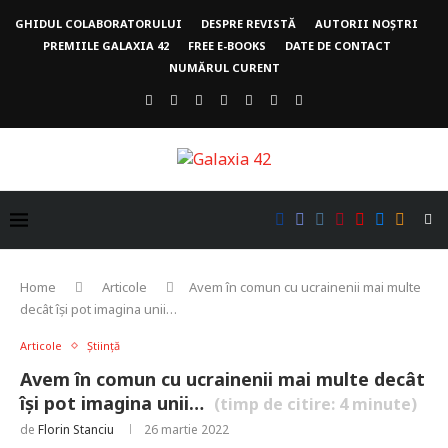
GHIDUL COLABORATORULUI
DESPRE REVISTĂ
AUTORII NOȘTRI
PREMIILE GALAXIA 42
FREE E-BOOKS
DATE DE CONTACT
NUMĂRUL CURENT
Home
Articole
Avem în comun cu ucrainenii mai multe
decât își pot imagina unii…
Articole
Știință
Avem în comun cu ucrainenii mai multe decât
își pot imagina unii…
(timp de citire:
4
minute)
de
Florin Stanciu
26 martie 2022