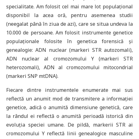
specialitate. Am folosit cel mai mare lot populațional
disponibil la acea oră, pentru asemenea studii
(neegalat până în ziua de azi), care se situa undeva la
10.000 de persoane. Am folosit instrumente genetice
populaționale folosite în genetica forensică și
genealogie: ADN nuclear (markeri STR autozomali),
ADN nuclear al cromozomului Y (markeri STR
heterozomali), ADN al cromozomului mitocondrial
(markeri SNP mtDNA).
Fiecare dintre instrumentele enumerate mai sus
reflectă un anumit mod de transmitere a informației
genetice, adică o anumită dimensiune genetică, care
la rândul ei reflectă o anumită perioadă istorică din
evoluția speciei umane. De pildă, markerii STR ai
cromozomului Y reflectă linii genealogice masculine