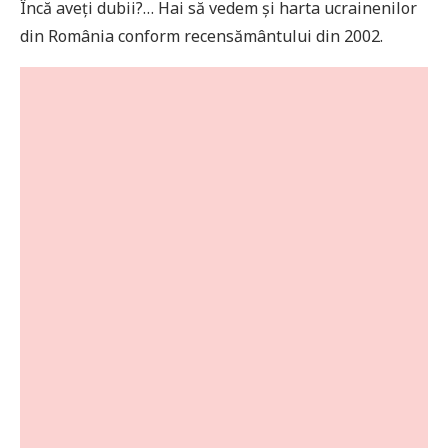
Încă aveți dubii?… Hai să vedem și harta ucrainenilor
din România conform recensământului din 2002.