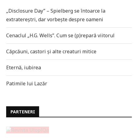
„Disclosure Day” – Spielberg se întoarce la
extratereștri, dar vorbește despre oameni
Cenaclul „H.G. Wells”. Cum se (p)repară viitorul
Căpcăuni, castori și alte creaturi mitice
Eternă, iubirea
Patimile lui Lazăr
PARTENERI