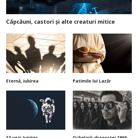
Căpcăuni, castori și alte creaturi mitice
Eternă, iubirea
Patimile lui Lazăr
Să vezi Jupiter
Ochelarii-dragostei 1966