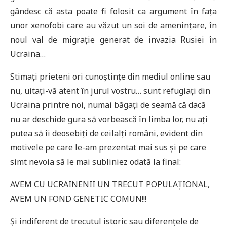
gândesc că asta poate fi folosit ca argument în fața
unor xenofobi care au văzut un soi de amenințare, în
noul val de migrație generat de invazia Rusiei în
Ucraina…
Stimați prieteni ori cunoștințe din mediul online sau
nu, uitați-vă atent în jurul vostru… sunt refugiați din
Ucraina printre noi, numai băgați de seamă că dacă
nu ar deschide gura să vorbească în limba lor, nu ați
putea să îi deosebiți de ceilalți români, evident din
motivele pe care le-am prezentat mai sus și pe care
simt nevoia să le mai subliniez odată la final:
AVEM CU UCRAINENII UN TRECUT POPULAȚIONAL,
AVEM UN FOND GENETIC COMUN!!!
Și indiferent de trecutul istoric sau diferențele de