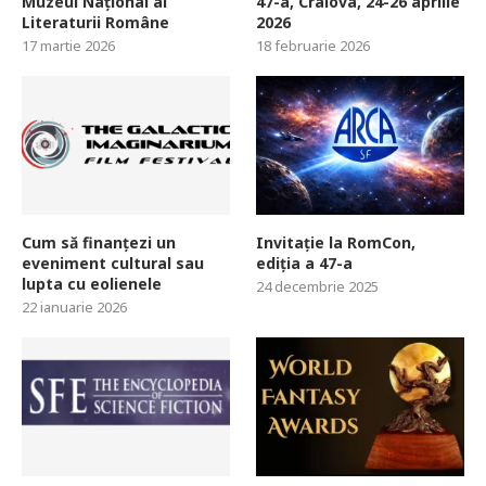
Muzeul Național al
47-a, Craiova, 24-26 aprilie
Literaturii Române
2026
17 martie 2026
18 februarie 2026
Cum să finanțezi un
Invitație la RomCon,
eveniment cultural sau
ediția a 47-a
lupta cu eolienele
24 decembrie 2025
22 ianuarie 2026