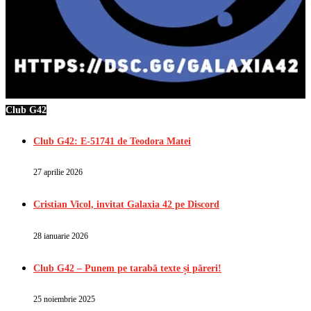
Club G42
Club G42: E-51741 de Teodora Matei
27 aprilie 2026
Cristian Vicol, invitat Galaxia 42 pe Discord
28 ianuarie 2026
Club G42 – Punem pe tarabă texte și păreri!
25 noiembrie 2025