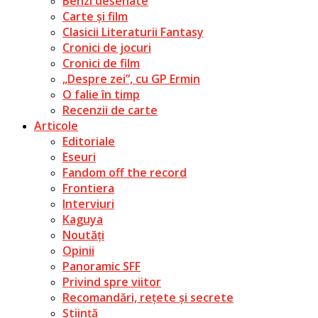
Benzi desenate
Carte și film
Clasicii Literaturii Fantasy
Cronici de jocuri
Cronici de film
„Despre zei”, cu GP Ermin
O falie în timp
Recenzii de carte
Articole
Editoriale
Eseuri
Fandom off the record
Frontiera
Interviuri
Kaguya
Noutăți
Opinii
Panoramic SFF
Privind spre viitor
Recomandări, rețete și secrete
Știință