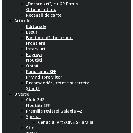
„Despre zei”, cu GP Ermin
O falie în timp
Recenzii de carte
Articole
Editoriale
Eseuri
Fandom off the record
Frontiera
Interviuri
Kaguya
Noutăți
Opinii
Panoramic SFF
Privind spre viitor
Recomandări, rețete și secrete
Știință
Diverse
Club G42
Noutăți SFF
Premiile revistei Galaxia 42
Special
Cenaclul ArtZONE SF Brăila
Știri