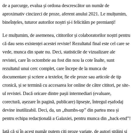
de a parcurge, evalua și ordona descrescător un număr de
aproximativ cincizeci de proze, aferent anului 2021. Le mulțumim,
bineînțeles, tuturor autorilor noștri și-i felicităm pe premianți!
Le mulțumim, de asemenea, cititorilor și colaboratorilor noștri pentru
că dau sens existenței acestei reviste! Rezultatul final este cel care se
vede, munca din spate nu. Deci, statisticile de vizualizare ale
revistei, care în octombrie au fost din nou la cote înalte, sunt
rezultatul unui cerc complet, care începe de la munca de
documentare și scriere a textelor, fie ele proze sau articole de tip
cronică, și se termină cu accesarea lor online de către cititori, pe site-
ul revistei. Dacă oricare dintre pașii intermediari (evaluare,
corectură, așezare în pagină, publicare) lipsește, întregul eșafodaj
devine inutilizabil. Deci, da, un „thumbs-up” din partea mea și
pentru echipa redacțională a Galaxiei, pentru munca din „back-end”!
Iată că și în acest număr putem citi proze variate, de autori străini și