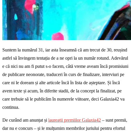
Suntem la numărul 31, iar asta înseamnă că am trecut de 30, reușind
astfel să învingem tentația de a ne opri la un număr rotund. Adevărul
e că nici nu am fi putut s-o facem, câtă vreme aveam încă promisiuni
de publicare neonorate, traduceri în curs de finalizare, interviuri pe
care ni le doream și alte articole încă în lista de așteptare. Și încă
avem texte și acum, în diferite stadii, de la concept la finalizat, pe
care trebuie să le publicăm în numerele viitoare, deci Galaxia42 va
continua.
De curând am anunțat și
laureații premiilor Galaxia42
– sunt premii,
dar nu e concurs – și le mulțumim membrilor juriului pentru efortul