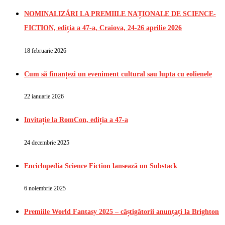
NOMINALIZĂRI LA PREMIILE NAȚIONALE DE SCIENCE-
FICTION, ediția a 47-a, Craiova, 24-26 aprilie 2026
18 februarie 2026
Cum să finanțezi un eveniment cultural sau lupta cu eolienele
22 ianuarie 2026
Invitație la RomCon, ediția a 47-a
24 decembrie 2025
Enciclopedia Science Fiction lansează un Substack
6 noiembrie 2025
Premiile World Fantasy 2025 – câștigătorii anunțați la Brighton