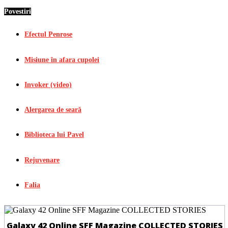
Povestiri
Efectul Penrose
Misiune în afara cupolei
Invoker (video)
Alergarea de seară
Biblioteca lui Pavel
Rejuvenare
Falia
Galaxy 42 Online SFF Magazine COLLECTED STORIES