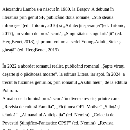
Alexandru Lamba s-a născut în 1980, la Brașov. A debutat în
literatură prin genul SF, publicând două romane, „Sub steaua
infraroșie” (ed. Tritonic, 2016) și „Arhitecții speranței”(ed. Tritonic,
2017), un volum de proză scurtă, „Singurătatea singularității” (ed.
HergBenet,2018), și primul volum al seriei Young-Adult „Stele și
gheață” (ed. HergBenet, 2019).
În 2022 a abordat romanul realist, publicând romanul „Șapte virtuți
deșarte și o păcătoasă moarte”, la editura Litera, iar apoi, în 2024, a
trecut la fuziunea genurilor, prin romanul „Azilul meu”, de la editura
Polirom.
A mai scos la lumină proză scurtă în diverse reviste, printre care:
„Revista de cultură Familia”, „Ficțiunea OPT Motive” „Știință și
tehnică”, „Almanahul Anticipația” (ed. Nemira), „Colecția de
Povestiri Științifico-Fantastice CPSF” (ed. Nemira), „Revista