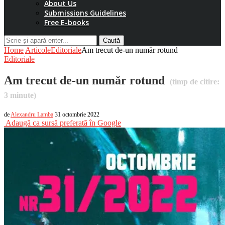
About Us
Submissions Guidelines
Free E-books
Caută
Home
Articole
Editoriale
Am trecut de-un număr rotund
Editoriale
Am trecut de-un număr rotund
(timp de citire:
3
minute)
de
Alexandru Lamba
31 octombrie 2022
Adaugă ca sursă preferată în Google