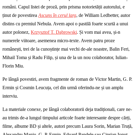
români. Capul listei de proză, prin prisma notorietății autorului, e
ținut de povestirea
Ascuns în cerul larg
, de William Ledbetter, autor
distins cu premiul Nebula. Avem apoi o pastilă foarte scurtă a unui
autor polonez,
Krzysztof T. Dąbrowski
. Și vom mai avea, și-n
numerele viitoare, asemenea micro-texte. Avem patru proze
românești, trei de la cunoștințe mai vechi de-ale noastre, Balin Feri,
Mihail Toma și Radu Filip, și una de la un nou colaborator, Iulian-
Florin Miu.
Pe lângă povestiri, avem fragmente de roman de Victor Martin, G. P.
Ermin și Cosmin Leucuța, cel din urmă oferindu-ne și un amplu
interviu.
La materiale conexe, pe lângă colaboratorii deja tradiționali, care ne-
au trimis de-a lungul timpului articole foarte interesante despre cărți,
filme, albume BD și altele, autori precum Laura Sorin, Marian Truță,
Alexandru Maniu, G. P. Ermin, Eduard Pandele sau Ciprian Ionuț