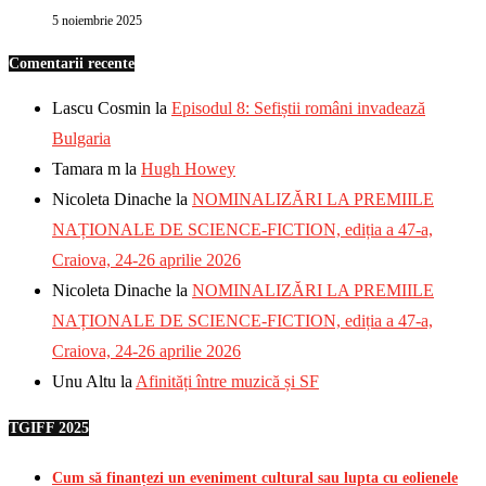
5 noiembrie 2025
Comentarii recente
Lascu Cosmin
la
Episodul 8: Sefiștii români invadează
Bulgaria
Tamara m
la
Hugh Howey
Nicoleta Dinache
la
NOMINALIZĂRI LA PREMIILE
NAȚIONALE DE SCIENCE-FICTION, ediția a 47-a,
Craiova, 24-26 aprilie 2026
Nicoleta Dinache
la
NOMINALIZĂRI LA PREMIILE
NAȚIONALE DE SCIENCE-FICTION, ediția a 47-a,
Craiova, 24-26 aprilie 2026
Unu Altu
la
Afinități între muzică și SF
TGIFF 2025
Cum să finanțezi un eveniment cultural sau lupta cu eolienele