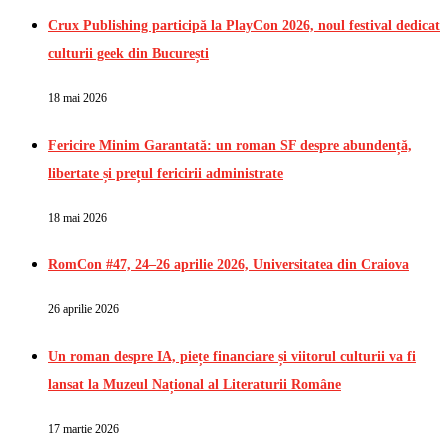
Crux Publishing participă la PlayCon 2026, noul festival dedicat
culturii geek din București
18 mai 2026
Fericire Minim Garantată: un roman SF despre abundență,
libertate și prețul fericirii administrate
18 mai 2026
RomCon #47, 24–26 aprilie 2026, Universitatea din Craiova
26 aprilie 2026
Un roman despre IA, piețe financiare și viitorul culturii va fi
lansat la Muzeul Național al Literaturii Române
17 martie 2026