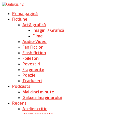
Prima pagină
Ficțiune
Artă grafică
Imagini / Grafică
Filme
Audio-Video
Fan Fiction
Flash fiction
Foileton
Povestiri
Fragmente
Poezie
Traduceri
Podcasts
Mai cinci minute
Galaxia Imaginarului
Recenzii
Atelier critic