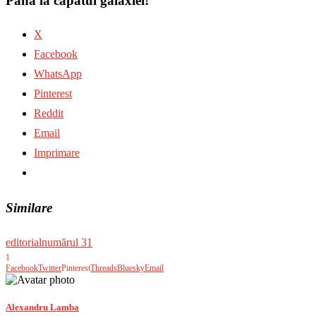
Până la capătul galaxiei!
X
Facebook
WhatsApp
Pinterest
Reddit
Email
Imprimare
Similare
editorial
numărul 31
1
Facebook
Twitter
Pinterest
Threads
Bluesky
Email
Alexandru Lamba