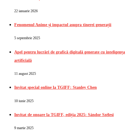
22 ianuarie 2026
Fenomenul Anime și impactul asupra tinerei generații
5 septembrie 2025
Apel pentru lucrări de grafică digitală generate cu inteligența
artificială
11 august 2025
Invitat special online la TGIFF: Stanley Chen
10 iunie 2025
Invitat de onoare la TGIFF, ediția 2025: Sándor Szélesi
9 martie 2025