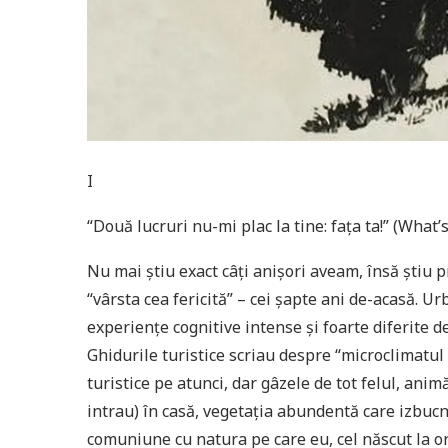
I
“Două lucruri nu-mi plac la tine: faţa ta!” (What’
Nu mai ştiu exact câţi anişori aveam, însă ştiu 
“vârsta cea fericită” – cei şapte ani de-acasă. 
experienţe cognitive intense şi foarte diferite 
Ghidurile turistice scriau despre “microclimatu
turistice pe atunci, dar gâzele de tot felul, ani
intrau) în casă, vegetaţia abundentă care izbuc
comuniune cu natura pe care eu, cel născut la or