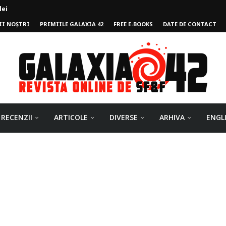
II NOȘTRI
PREMIILE GALAXIA 42
FREE E-BOOKS
DATE DE CONTACT
ului
RECENZII
ARTICOLE
DIVERSE
ARHIVA
ENGL