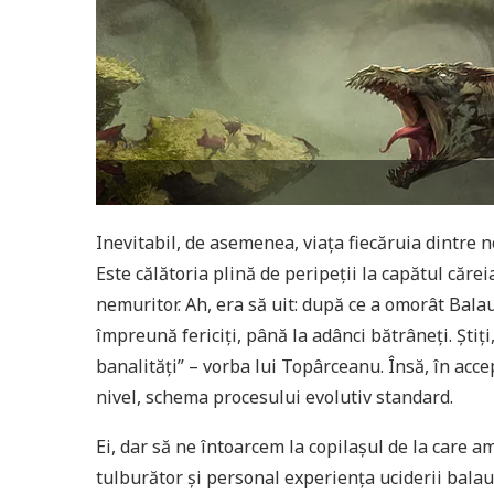
Inevitabil, de asemenea, viaţa fiecăruia dintre n
Este călătoria plină de peripeţii la capătul căre
nemuritor. Ah, era să uit: după ce a omorât Balau
împreună fericiţi, până la adânci bătrâneţi. Ştiţ
banalităţi” – vorba lui Topârceanu. Însă, în accep
nivel, schema procesului evolutiv standard.
Ei, dar să ne întoarcem la copilaşul de la care am 
tulburător şi personal experienţa uciderii balau