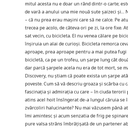
mitul acesta nu e doar un rând dintr-o carte; est
de vară a anului una mie nouă sute şaizeci şi… N
– că nu prea erau maşini care să ne calce. Pe at
trecea pe acolo, de câteva ori pe zi, la ore fixe
sat vecin, cu bicicleta. El nu venea călare pe bic
înşiruia un alai de curioşi. Bicicleta remorca ce
aproape, prea aproape pentru a mai putea fugi 
bicicletă, ca pe un trofeu, un şarpe lung cât două
dar parcă şarpele acela nu era de tot mort, se m
Discovery, nu ştiam că poate exista un şarpe atâ
poveste. Cum să vă descriu groaza şi scârba cu c
fascinaţia şi admiraţia cu care – în ciuda teror
atins acel hoit însîngerat de-a lungul căruia se î
zvârcoliri halucinante? Nu mai văzusem până atu
îmi amintesc şi acum senzatia de frig pe spinare
pure valsa strâns îmbrăţişată de un partener abil