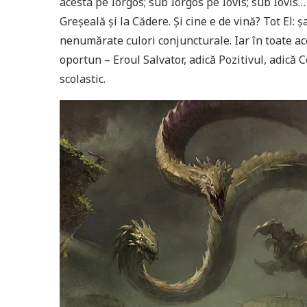
acesta pe Iorgos; sub Iorgos pe Iovis; sub Iovis
Greşeală şi la Cădere. Şi cine e de vină? Tot El: ş
nenumărate culori conjuncturale. Iar în toate a
oportun – Eroul Salvator, adică Pozitivul, adică Ce
scolastic.