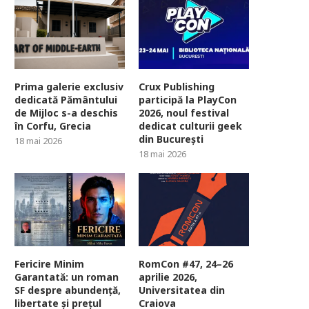
Prima galerie exclusiv
Crux Publishing
dedicată Pământului
participă la PlayCon
de Mijloc s-a deschis
2026, noul festival
în Corfu, Grecia
dedicat culturii geek
din București
18 mai 2026
18 mai 2026
Fericire Minim
RomCon #47, 24–26
Garantată: un roman
aprilie 2026,
SF despre abundență,
Universitatea din
libertate și prețul
Craiova