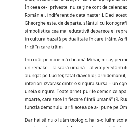
În ceea ce-l priveşte, nu se ţine cont de calenda
României, indiferent de data naşterii. Deci acest
Gheorghe este, de departe, sfântul cu iconografi
simbolistica cea mai educativă deoarece el repre
în cultura bazată pe dualitate în care trăim. Aş 
frică în care trăim.
Întrucât pe mine mă cheamă Mihai, mi-aş permit
un remake – la scară umană – al vitejiei Sfântulu
alungat pe Lucifer, tatăl diavolilor, arhidemonul
interiori izvorăsc dintr-o singură sursă – un eg
uneia singure. Toate arhetipurile demonice apar 
moarte, care zace în fiecare fiinţă umană” (R. Ru
funcţia demonului ar fi aceea de a-l pune pe O
Dar hai să nu o luăm teologic, hai s-o luăm scol