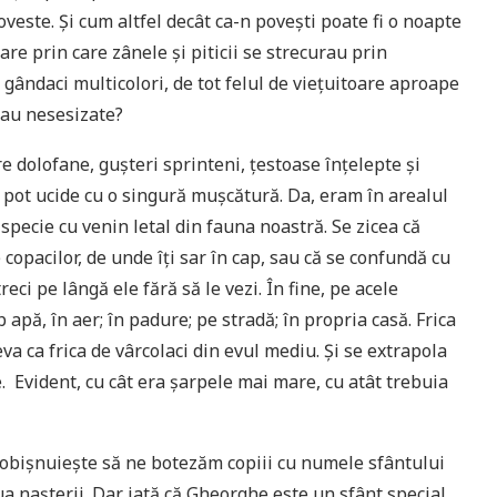
oveste. Şi cum altfel decât ca-n poveşti poate fi o noapte
are prin care zânele şi piticii se strecurau prin
 gândaci multicolori, de tot felul de vieţuitoare aproape
eau nesesizate?
dolofane, guşteri sprinteni, ţestoase înţelepte şi
 pot ucide cu o singură muşcătură. Da, eram în arealul
specie cu venin letal din fauna noastră. Se zicea că
copacilor, de unde îţi sar în cap, sau că se confundă cu
reci pe lângă ele fără să le vezi. În fine, pe acele
pă, în aer; în padure; pe stradă; în propria casă. Frica
a ca frica de vârcolaci din evul mediu. Şi se extrapola
e. Evident, cu cât era şarpele mai mare, cu atât trebuia
Se obişnuieşte să ne botezăm copiii cu numele sfântului
iua naşterii. Dar iată că Gheorghe este un sfânt special.