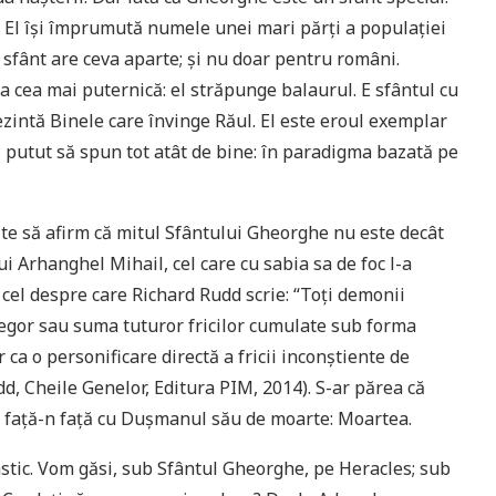
r. El îşi împrumută numele unei mari părţi a populaţiei
 sfânt are ceva aparte; şi nu doar pentru români.
a cea mai puternică: el străpunge balaurul. E sfântul cu
zintă Binele care învinge Răul. El este eroul exemplar
fi putut să spun tot atât de bine: în paradigma bazată pe
e să afirm că mitul Sfântului Gheorghe nu este decât
i Arhanghel Mihail, cel care cu sabia sa de foc l-a
, cel despre care Richard Rudd scrie: “Toţi demonii
regor sau suma tuturor fricilor cumulate sub forma
ca o personificare directă a fricii inconştiente de
dd, Cheile Genelor, Editura PIM, 2014). S-ar părea că
m faţă-n faţă cu Duşmanul său de moarte: Moartea.
astic. Vom găsi, sub Sfântul Gheorghe, pe Heracles; sub