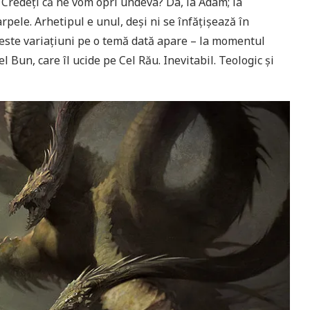
… Credeți că ne vom opri undeva? Da, la Adam; la
arpele. Arhetipul e unul, deși ni se înfăţişează în
ceste variaţiuni pe o temă dată apare – la momentul
l Bun, care îl ucide pe Cel Rău. Inevitabil. Teologic şi