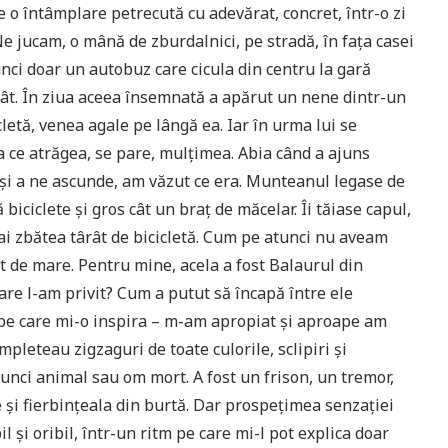
e o întâmplare petrecută cu adevărat, concret, într-o zi
e jucam, o mână de zburdalnici, pe stradă, în faţa casei
unci doar un autobuz care cicula din centru la gară
. Atât. În ziua aceea însemnată a apărut un nene dintr-un
icletă, venea agale pe lângă ea. Iar în urma lui se
va ce atrăgea, se pare, mulţimea. Abia când a ajuns
şi a ne ascunde, am văzut ce era. Munteanul legase de
 biciclete şi gros cât un braţ de măcelar. Îi tăiase capul,
ai zbătea târât de bicicletă. Cum pe atunci nu aveam
t de mare. Pentru mine, acela a fost Balaurul din
are l-am privit? Cum a putut să încapă între ele
ii pe care mi-o inspira – m-am apropiat şi aproape am
mpleteau zigzaguri de toate culorile, sclipiri şi
nci animal sau om mort. A fost un frison, un tremor,
 şi fierbinţeala din burtă. Dar prospeţimea senzaţiei
 şi oribil, într-un ritm pe care mi-l pot explica doar