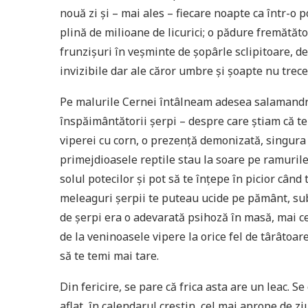
nouă zi şi – mai ales – fiecare noapte ca într-o p
plină de milioane de licurici; o pădure fremătăto
frunzişuri în veşminte de şopârle sclipitoare, de
invizibile dar ale căror umbre şi şoapte nu trec
Pe malurile Cernei întâlneam adesea salamandre 
înspăimântătorii şerpi – despre care ştiam că te
viperei cu corn, o prezenţă demonizată, singura 
primejdioasele reptile stau la soare pe ramurile 
solul potecilor şi pot să te înţepe în picior când t
meleaguri şerpii te puteau ucide pe pământ, sub a
de şerpi era o adevarată psihoză în masă, mai cev
de la veninoasele vipere la orice fel de târâtoar
să te temi mai tare.
Din fericire, se pare că frica asta are un leac. 
aflat, în calendarul creştin, cel mai aprope de z