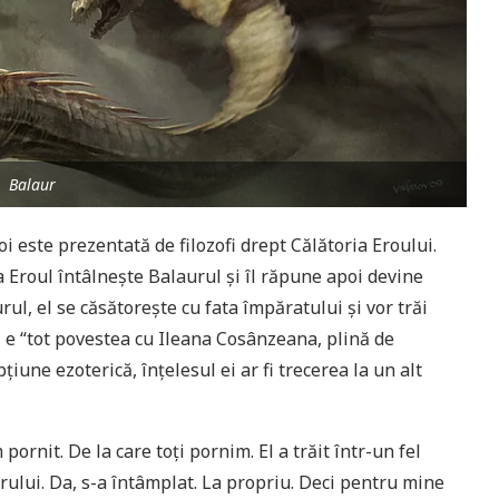
Balaur
oi este prezentată de filozofi drept Călătoria Eroului.
ia Eroul întâlneşte Balaurul şi îl răpune apoi devine
rul, el se căsătoreşte cu fata împăratului şi vor trăi
i, e “tot povestea cu Ileana Cosânzeana, plină de
ţiune ezoterică, înţelesul ei ar fi trecerea la un alt
pornit. De la care toţi pornim. El a trăit într-un fel
rului. Da, s-a întâmplat. La propriu. Deci pentru mine