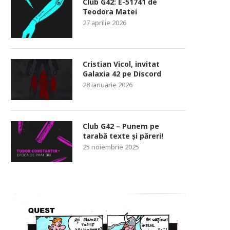
Club G42: E-51741 de
Teodora Matei
27 aprilie 2026
Cristian Vicol, invitat
Galaxia 42 pe Discord
28 ianuarie 2026
Club G42 – Punem pe
tarabă texte și păreri!
25 noiembrie 2025