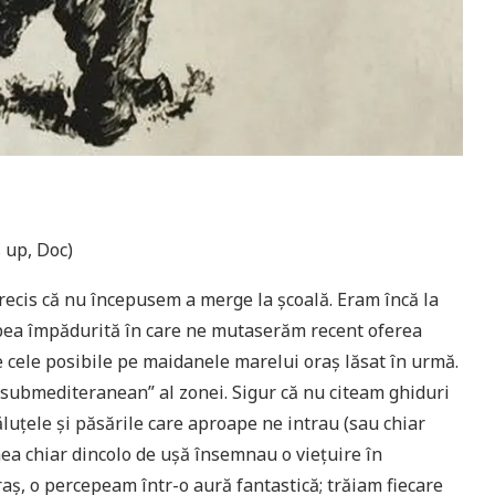
s up, Doc)
precis că nu începusem a merge la şcoală. Eram încă la
Urbea împădurită în care ne mutaserăm recent oferea
de cele posibile pe maidanele marelui oraş lăsat în urmă.
l submediteranean” al zonei. Sigur că nu citeam ghiduri
măluţele şi păsările care aproape ne intrau (sau chiar
nea chiar dincolo de uşă însemnau o vieţuire în
aş, o percepeam într-o aură fantastică; trăiam fiecare