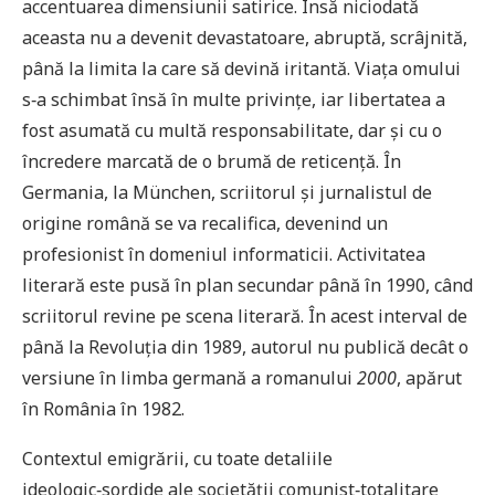
accentuarea dimensiunii satirice. Însă niciodată
aceasta nu a devenit devastatoare, abruptă, scrâjnită,
până la limita la care să devină iritantă. Viaţa omului
s‑a schimbat însă în multe privinţe, iar libertatea a
fost asumată cu multă responsabilitate, dar şi cu o
încredere marcată de o brumă de reticenţă. În
Germania, la München, scriitorul şi jurnalistul de
origine română se va recalifica, devenind un
profesionist în domeniul informaticii. Activitatea
literară este pusă în plan secundar până în 1990, când
scriitorul revine pe scena literară. În acest interval de
până la Revoluţia din 1989, autorul nu publică decât o
versiune în limba germană a romanului
2000
, apărut
în România în 1982.
Contextul emigrării, cu toate detaliile
ideologic‑sordide ale societăţii comunist‑totalitare