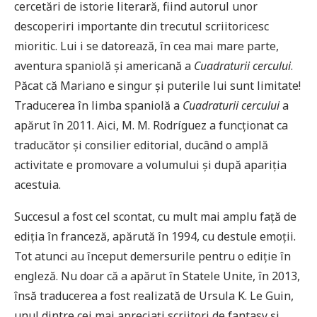
cercetări de istorie literară, fiind autorul unor
descoperiri importante din trecutul scriitoricesc
mioritic. Lui i se datorează, în cea mai mare parte,
aventura spaniolă şi americană a
Cuadraturii cercului
.
Păcat că Mariano e singur şi puterile lui sunt limitate!
Traducerea în limba spaniolă a
Cuadraturii cercului
a
apărut în 2011. Aici, M. M. Rodríguez a funcţionat ca
traducător şi consilier editorial, ducând o amplă
activitate e promovare a volumului şi după apariţia
acestuia.
Succesul a fost cel scontat, cu mult mai amplu faţă de
ediţia în franceză, apărută în 1994, cu destule emoţii.
Tot atunci au început demersurile pentru o ediţie în
engleză. Nu doar că a apărut în Statele Unite, în 2013,
însă traducerea a fost realizată de Ursula K. Le Guin,
unul dintre cei mai apreciaţi scriitori de fantasy şi