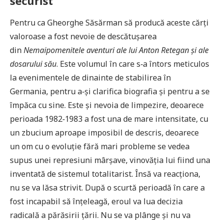
securist
Pentru ca Gheorghe Săsărman să producă aceste cărţi
valoroase a fost nevoie de descătuşarea
din
Nemaipomenitele aventuri ale lui Anton Retegan şi ale
dosarului său
. Este volumul în care s‑a întors meticulos
la evenimentele de dinainte de stabilirea în
Germania, pentru a‑şi clarifica biografia şi pentru a se
împăca cu sine. Este şi nevoia de limpezire, deoarece
perioada 1982‑1983 a fost una de mare intensitate, cu
un zbucium aproape imposibil de descris, deoarece
un om cu o evoluţie fără mari probleme se vedea
supus unei represiuni mârşave, vinovăţia lui fiind una
inventată de sistemul totalitarist. Însă va reacţiona,
nu se va lăsa strivit. După o scurtă perioadă în care a
fost incapabil să înţeleagă, eroul va lua decizia
radicală a părăsirii ţării. Nu se va plânge şi nu va