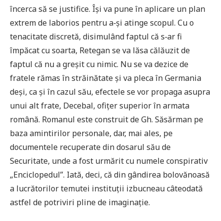
încerca să se justifice. Îşi va pune în aplicare un plan
extrem de laborios pentru a‑şi atinge scopul. Cu o
tenacitate discretă, disimulând faptul că s‑ar fi
împăcat cu soarta, Retegan se va lăsa călăuzit de
faptul că nu a greşit cu nimic. Nu se va dezice de
fratele rămas în străinătate şi va pleca în Germania
deşi, ca şi în cazul său, efectele se vor propaga asupra
unui alt frate, Decebal, ofiţer superior în armata
română. Romanul este construit de Gh. Săsărman pe
baza amintirilor personale, dar, mai ales, pe
documentele recuperate din dosarul său de
Securitate, unde a fost urmărit cu numele conspirativ
„Enciclopedul”. Iată, deci, că din gândirea bolovănoasă
a lucrătorilor temutei instituţii izbucneau câteodată
astfel de potriviri pline de imaginaţie.