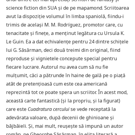
science fiction din SUA şi de pe mapamond. Scriitoarea
avut la dispoziţie volumul în limba spaniolă, fiindu‑i
trimis de acelaşi M. M. Rodríguez, promotor care, cu
tenacitate şi fineţe, a menţinut legătura cu Ursula K.
Le Guin. Ea a dat echivalenţe pentru 24 dintre schiţele
lui G. Săsărman, deci două treimi din original, fiind
reproduse şi vignietele concepute special pentru
fiecare lucrare. Autorul nu avea cum să nu fie
mulţumit, căci a pătrunde în haine de gală pe o piaţă
atât de pretenţioasă cum este cea americană
reprezintă tot ce poate spera un scriitor. În acest mod,
această carte fantastică (şi la propriu, şi la figurat)
care este
Cuadratura cercului
se vede receptată la
adevărata valoare, după decenii de ghinioane şi
bâjbâieli. Şi, mai mult, reuşeşte să impună un autor
român, pe Gheorghe Săsărman, în elita literară a