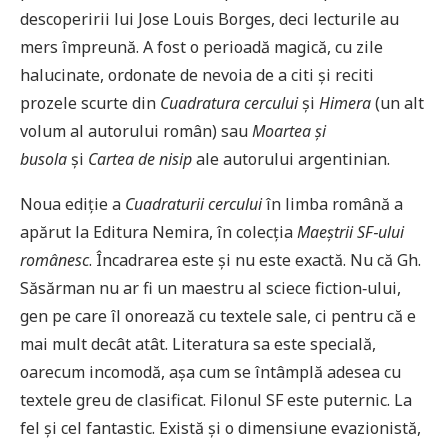
descoperirii lui Jose Louis Borges, deci lecturile au
mers împreună. A fost o perioadă magică, cu zile
halucinate, ordonate de nevoia de a citi şi reciti
prozele scurte din
Cuadratura cercului
şi
Himera
(un alt
volum al autorului român) sau
Moartea şi
busola
şi
Cartea de nisip
ale autorului argentinian.
Noua ediţie a
Cuadraturii cercului
în limba română a
apărut la Editura Nemira, în colecţia
Maeştrii SF‑ului
românesc
. Încadrarea este şi nu este exactă. Nu că Gh.
Săsărman nu ar fi un maestru al sciece fiction‑ului,
gen pe care îl onorează cu textele sale, ci pentru că e
mai mult decât atât. Literatura sa este specială,
oarecum incomodă, aşa cum se întâmplă adesea cu
textele greu de clasificat. Filonul SF este puternic. La
fel şi cel fantastic. Există şi o dimensiune evazionistă,