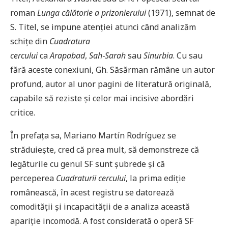
roman
Lunga călătorie a prizonierului
(1971), semnat de
S. Titel, se impune atenţiei atunci când analizăm
schiţe din
Cuadratura
cercului
ca
Arapabad
,
Sah‑Sarah
sau
Sinurbia
. Cu sau
fără aceste conexiuni, Gh. Săsărman rămâne un autor
profund, autor al unor pagini de literatură originală,
capabile să reziste şi celor mai incisive abordări
critice.
În prefaţa sa, Mariano Martín Rodríguez se
străduieşte, cred că prea mult, să demonstreze că
legăturile cu genul SF sunt şubrede şi că
perceperea
Cuadraturii cercului
, la prima ediţie
românească, în acest registru se datorează
comodităţii şi incapacităţii de a analiza această
apariţie incomodă. A fost considerată o operă SF