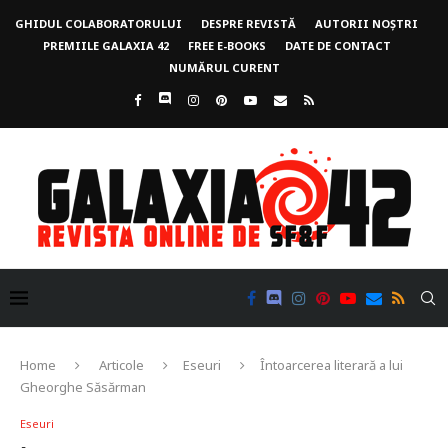
GHIDUL COLABORATORULUI
DESPRE REVISTĂ
AUTORII NOȘTRI
PREMIILE GALAXIA 42
FREE E-BOOKS
DATE DE CONTACT
NUMĂRUL CURENT
Home
Articole
Eseuri
Întoarcerea literară a lui
Gheorghe Săsărman
Eseuri