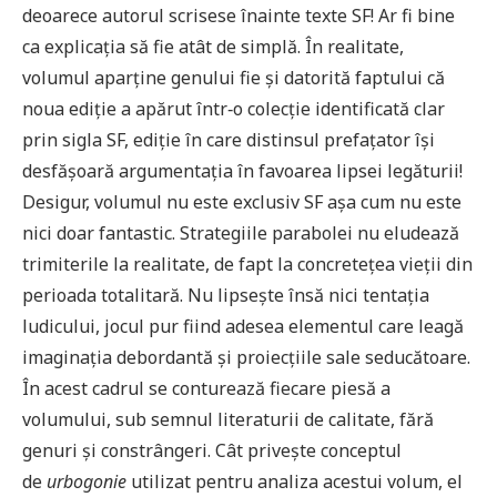
deoarece autorul scrisese înainte texte SF! Ar fi bine
ca explicaţia să fie atât de simplă. În realitate,
volumul aparţine genului fie şi datorită faptului că
noua ediţie a apărut într‑o colecţie identificată clar
prin sigla SF, ediţie în care distinsul prefaţator îşi
desfăşoară argumentaţia în favoarea lipsei legăturii!
Desigur, volumul nu este exclusiv SF aşa cum nu este
nici doar fantastic. Strategiile parabolei nu eludează
trimiterile la realitate, de fapt la concreteţea vieţii din
perioada totalitară. Nu lipseşte însă nici tentaţia
ludicului, jocul pur fiind adesea elementul care leagă
imaginaţia debordantă şi proiecţiile sale seducătoare.
În acest cadrul se conturează fiecare piesă a
volumului, sub semnul literaturii de calitate, fără
genuri şi constrângeri. Cât priveşte conceptul
de
urbogonie
utilizat pentru analiza acestui volum, el