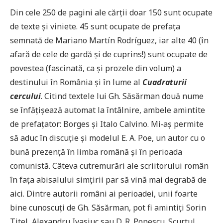
Din cele 250 de pagini ale cărţii doar 150 sunt ocupate
de texte şi viniete. 45 sunt ocupate de prefaţa
semnată de Mariano Martín Rodríguez, iar alte 40 (în
afară de cele de gardă şi de cuprins!) sunt ocupate de
povestea (fascinată, ca şi prozele din volum) a
destinului în România şi în lume al
Cuadraturii
cercului
. Citind textele lui Gh. Săsărman două nume
se înfăţişează automat la întâlnire, ambele amintite
de prefaţator: Borges şi Italo Calvino. Mi‑aş permite
să aduc în discuţie şi modelul E. A. Poe, un autor cu o
bună prezenţă în limba română şi în perioada
comunistă. Câteva cutremurări ale scriitorului român
în faţa abisalului simţirii par să vină mai degrabă de
aici. Dintre autorii români ai perioadei, unii foarte
bine cunoscuţi de Gh. Săsărman, pot fi amintiţi Sorin
Titel, Alexandru Ivasiuc sau D. R. Popescu. Scurtul