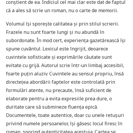
conştient de ea. Indiciul cel mai clar este dat de faptul
că a ales să scrie un roman, nu o carte de memorii.
Volumul îşi sporeşte calitatea şi prin stilul scrierii.
Frazele nu sunt foarte lungi şi nu abundă în
subordonate. În mod cert, experienţa gazetărească îşi
spune cuvântul. Lexicul este îngrijit, deoarece
cuvintele sofisticate şi exprimările căutate sunt
evitate cu grijă. Autorul scrie într‑un limbaj accesibil,
foarte puţin aluziv. Cuvintele au sensul propriu, însă
directeţea abordării faptelor este controlată prin
formulări atente, nu precaute, însă suficient de
elaborate pentru a evita expresiile prea dure, o
duritate care să submineze fluenţa epică.
Documentele, toate autentice, doar cu unele retuşuri
privind numele persoanelor, îşi găsesc locul firesc în
roman, sporind autenticitatea acestuia. Cartea se