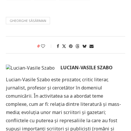
GHEORGHE SĂSĂRMAN
0
LUCIAN-VASILE SZABO
Lucian-Vasile Szabo este prozator, critic literar,
jurnalist, profesor şi cercetător în domeniul
comunicării. În activitatea sa a abordat teme
complexe, cum ar fi: relaţia dintre literatură şi mass-
media; evoluţia unor mari scriitori şi gazetari;
conflictele cu puterea şi represaliile la care au fost
supuşi importanţi scriitori şi publicişti (români şi