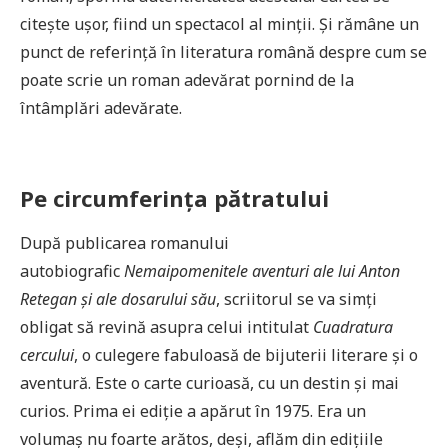
citeşte uşor, fiind un spectacol al minţii. Şi rămâne un
punct de referinţă în literatura română despre cum se
poate scrie un roman adevărat pornind de la
întâmplări adevărate.
Pe circumferinţa pătratului
După publicarea romanului
autobiografic
Nemaipomenitele aventuri ale lui Anton
Retegan şi ale dosarului său
, scriitorul se va simţi
obligat să revină asupra celui intitulat
Cuadratura
cercului
, o culegere fabuloasă de bijuterii literare şi o
aventură. Este o carte curioasă, cu un destin şi mai
curios. Prima ei ediţie a apărut în 1975. Era un
volumaş nu foarte arătos, deşi, aflăm din ediţiile