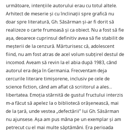
următoare, intenţiile autorului erau cu totul altele.
Arhitect de meserie şi cu înclinaţii spre grafică nu
doar spre literatură, Gh. Săsărman şi‑ar fi dorit să
realizeze o carte frumoasă şi ca obiect. Nu a fost să fie
aşa, deoarece cuprinsul definitiv avea să fie stabilit de
meşterii de la cenzură. Mărturisesc că, adolescent
fiind, nu am fost atras de acel volum subţirel destul de
incomod. Aveam să revin la el abia după 1983, când
autorul era deja în Germania. Frecventam deja
cercurile literare timişorene, inclusiv pe cele de
science fiction, când am aflat că scriitorul a ales…
libertatea. Emoţia stârnită de gustul fructului interzis
m‑a făcut să apelez la o bibliotecă orăşenească, mai
de la ţară, unde vestea „defectării” lui Gh. Săsărman
nu ajunsese. Aşa am pus mâna pe un exemplar şi am
petrecut cu el mai multe săptămâni. Era perioada