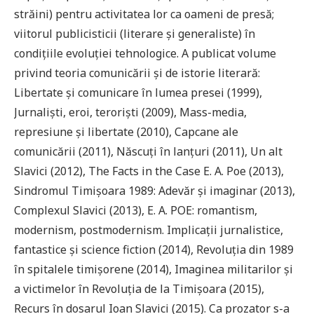
străini) pentru activitatea lor ca oameni de presă;
viitorul publicisticii (literare şi generaliste) în
condiţiile evoluţiei tehnologice. A publicat volume
privind teoria comunicării şi de istorie literară:
Libertate şi comunicare în lumea presei (1999),
Jurnalişti, eroi, terorişti (2009), Mass-media,
represiune şi libertate (2010), Capcane ale
comunicării (2011), Născuţi în lanţuri (2011), Un alt
Slavici (2012), The Facts in the Case E. A. Poe (2013),
Sindromul Timişoara 1989: Adevăr şi imaginar (2013),
Complexul Slavici (2013), E. A. POE: romantism,
modernism, postmodernism. Implicaţii jurnalistice,
fantastice şi science fiction (2014), Revoluţia din 1989
în spitalele timişorene (2014), Imaginea militarilor și
a victimelor în Revoluția de la Timișoara (2015),
Recurs în dosarul Ioan Slavici (2015). Ca prozator s-a