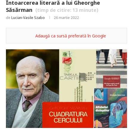
Întoarcerea literară a lui Gheorghe
Săsărman
(timp de citire:
13
minute)
de
Lucian-Vasile Szabo
26 martie 2022
Adaugă ca sursă preferată în Google