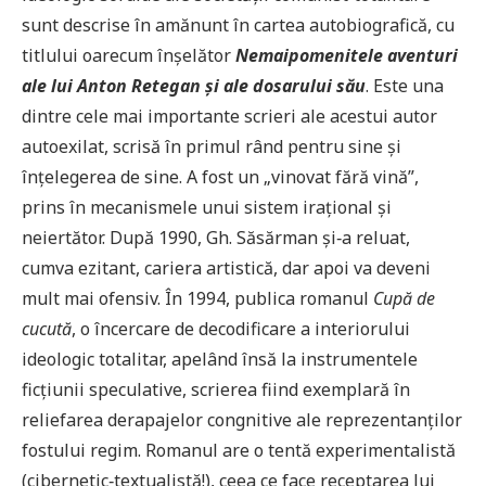
sunt descrise în amănunt în cartea autobiografică, cu
titlului oarecum înşelător
Nemaipomenitele aventuri
ale lui Anton Retegan şi ale dosarului său
. Este una
dintre cele mai importante scrieri ale acestui autor
autoexilat, scrisă în primul rând pentru sine şi
înţelegerea de sine. A fost un „vinovat fără vină”,
prins în mecanismele unui sistem iraţional şi
neiertător. După 1990, Gh. Săsărman şi‑a reluat,
cumva ezitant, cariera artistică, dar apoi va deveni
mult mai ofensiv. În 1994, publica romanul
Cupă de
cucută
, o încercare de decodificare a interiorului
ideologic totalitar, apelând însă la instrumentele
ficţiunii speculative, scrierea fiind exemplară în
reliefarea derapajelor congnitive ale reprezentanţilor
fostului regim. Romanul are o tentă experimentalistă
(cibernetic‑textualistă!), ceea ce face receptarea lui