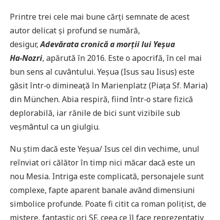
Printre trei cele mai bune cărţi semnate de acest
autor delicat şi profund se numără,
desigur,
Adevărata cronică a morţii lui Yeşua
Ha‑Nozri
, apărută în 2016. Este o apocrifă, în cel mai
bun sens al cuvântului. Yeşua (Isus sau Iisus) este
găsit într‑o dimineaţă în Marienplatz (Piaţa Sf. Maria)
din München. Abia respiră, fiind într‑o stare fizică
deplorabilă, iar rănile de bici sunt vizibile sub
veşmântul ca un giulgiu.
Nu ştim dacă este Yeşua/ Isus cel din vechime, unul
reînviat ori călător în timp nici măcar dacă este un
nou Mesia. Intriga este complicată, personajele sunt
complexe, fapte aparent banale având dimensiuni
simbolice profunde. Poate fi citit ca roman poliţist, de
mistere, fantastic ori SF, ceea ce îl face reprezentativ