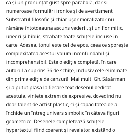
ca şi un pronunţat gust spre parabolă, dar şi
numeroase formulări ironice şi de avertisment.
Substratul filosofic şi chiar uşor moralizator nu
rămâne întotdeauna ascuns vederii, şi un fior mitic,
uneori şi biblic, străbate toate schiţele incluse în
carte. Adesea, tonul este cel de epos, ceea ce sporeşte
complexitatea acestui volum inconfundabil şi
incomprehensibil. Este o ediţie completă, în care
autorul a cuprins 36 de schiţe, inclusiv cele eliminate
din prima ediţie de cenzură. Mai mult, Gh. Săsărman
şi‑a putut plasa la fiecare text desenul dedicat
acestuia, viniete extrem de expresive, dovedind nu
doar talent de artist plastic, ci şi capacitatea de a
închide un întreg univers simbolic în câteva figuri
geometrice. Desenele completează schiţele,
hypertextul fiind coerent şi revelator, existând o