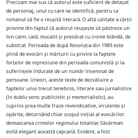
Precizam mai sus că autorul este suficient de detaşat
de personaj, unul cu care se identifică, pentru ca
romanul să fie o reuşită literară. O altă calitate a cărţii
provine din faptul că autorul reuşeşte să păstreze un
ton calm, cald, mucalit şi presărat cu ironie blândă, de
substrat. Perioada de după Revoluţia din 1989 este
plină de evocări şi mărturii cu privire la faptele
forţelor de represiune din perioada comunistă şi la
suferinţele îndurate de un număr însemnat de
persoane. Uneori, aceste texte de dezvăluire a
faptelor unui trecut tenebros, literare sau jurnalistice
(în dublu sens: publicistic şi memorialistic), au
cuprins prea multe fraze revendicative, virulente şi
opărite, deturnând chiar scopul iniţial al evocărilor:
demascarea crimelor regimului totalitar. Săsărman
evită elegant această capcană. Evident, a fost