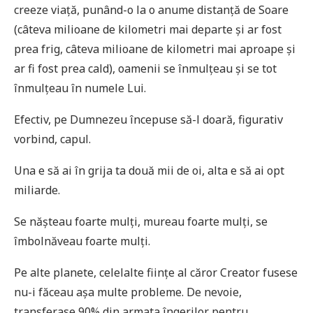
creeze viață, punând-o la o anume distanță de Soare
(câteva milioane de kilometri mai departe și ar fost
prea frig, câteva milioane de kilometri mai aproape și
ar fi fost prea cald), oamenii se înmulțeau și se tot
înmulțeau în numele Lui.
Efectiv, pe Dumnezeu începuse să-l doară, figurativ
vorbind, capul.
Una e să ai în grija ta două mii de oi, alta e să ai opt
miliarde.
Se nășteau foarte mulți, mureau foarte mulți, se
îmbolnăveau foarte mulți.
Pe alte planete, celelalte ființe al căror Creator fusese
nu-i făceau așa multe probleme. De nevoie,
transferase 90% din armata îngerilor pentru