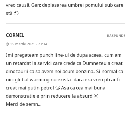
vreo cauză. Gen: deplasarea umbrei pomului sub care
stă 🙂
CORNEL
RĂSPUNDE
19 martie 2021 - 23:34
Imi pregateam punch line-ul de dupa aceea.. cum am
un retardat la servici care crede ca Dumnezeu a creat
dinozaurii ca sa avem noi acum benzina.. Si normal ca
nici global warming nu exista.. daca era vreo pb ar fi
creat mai putin petrol 🙂 Asa ca cea mai buna
demonstratie e prin reducere la absurd 🙂
Merci de semn…