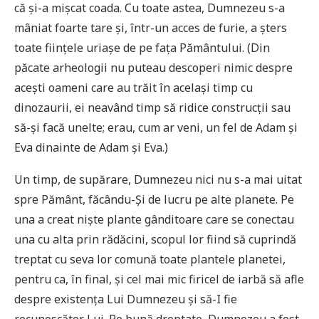
că și-a mișcat coada. Cu toate astea, Dumnezeu s-a
mâniat foarte tare și, într-un acces de furie, a șters
toate ființele uriașe de pe fața Pământului. (Din
păcate arheologii nu puteau descoperi nimic despre
acești oameni care au trăit în același timp cu
dinozaurii, ei neavând timp să ridice construcții sau
să-și facă unelte; erau, cum ar veni, un fel de Adam și
Eva dinainte de Adam și Eva.)
Un timp, de supărare, Dumnezeu nici nu s-a mai uitat
spre Pământ, făcându-Și de lucru pe alte planete. Pe
una a creat niște plante gânditoare care se conectau
una cu alta prin rădăcini, scopul lor fiind să cuprindă
treptat cu seva lor comună toate plantele planetei,
pentru ca, în final, și cel mai mic firicel de iarbă să afle
despre existența Lui Dumnezeu și să-I fie
recunoscător Lui. Pe bună dreptate, Dumnezeu a fost