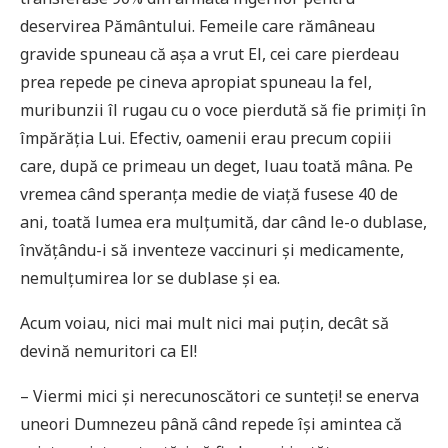
deservirea Pământului. Femeile care rămâneau
gravide spuneau că așa a vrut El, cei care pierdeau
prea repede pe cineva apropiat spuneau la fel,
muribunzii îl rugau cu o voce pierdută să fie primiți în
împărăția Lui. Efectiv, oamenii erau precum copiii
care, după ce primeau un deget, luau toată mâna. Pe
vremea când speranța medie de viață fusese 40 de
ani, toată lumea era mulțumită, dar când le-o dublase,
învățându-i să inventeze vaccinuri și medicamente,
nemulțumirea lor se dublase și ea.
Acum voiau, nici mai mult nici mai puțin, decât să
devină nemuritori ca El!
– Viermi mici și nerecunoscători ce sunteți! se enerva
uneori Dumnezeu până când repede își amintea că