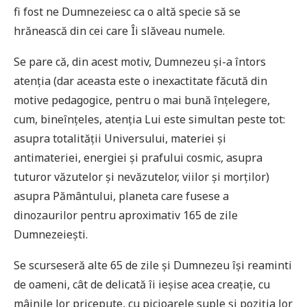
fi fost ne Dumnezeiesc ca o altă specie să se
hrănească din cei care Îi slăveau numele.
Se pare că, din acest motiv, Dumnezeu și-a întors
atenția (dar aceasta este o inexactitate făcută din
motive pedagogice, pentru o mai bună înțelegere,
cum, bineînțeles, atenția Lui este simultan peste tot:
asupra totalității Universului, materiei și
antimateriei, energiei și prafului cosmic, asupra
tuturor văzutelor și nevăzutelor, viilor și morților)
asupra Pământului, planeta care fusese a
dinozaurilor pentru aproximativ 165 de zile
Dumnezeiești.
Se scurseseră alte 65 de zile și Dumnezeu își reaminti
de oameni, cât de delicată îi ieșise acea creație, cu
mâinile lor pricepute, cu picioarele suple și poziția lor