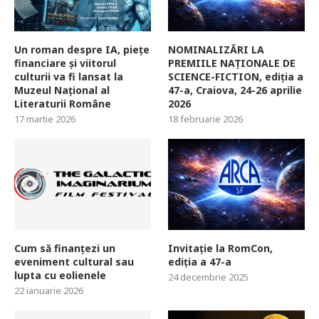
Un roman despre IA, piețe
NOMINALIZĂRI LA
financiare și viitorul
PREMIILE NAȚIONALE DE
culturii va fi lansat la
SCIENCE-FICTION, ediția a
Muzeul Național al
47-a, Craiova, 24-26 aprilie
Literaturii Române
2026
17 martie 2026
18 februarie 2026
Cum să finanțezi un
Invitație la RomCon,
eveniment cultural sau
ediția a 47-a
lupta cu eolienele
24 decembrie 2025
22 ianuarie 2026