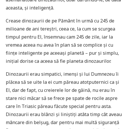
aceasta, și inteligență.
Crease dinozaurii de pe Pământ în urmă cu 245 de
milioane de ani tereștri, ceea ce, la cum se scurgea
timpul pentru El, însemnau cam 245 de zile, iar la
vremea aceea nu avea în plan să se complice și cu
ființe inteligente pe aceeași planetă – pur și simplu,
inițial dorise ca aceea să fie planeta dinozaurilor.
Dinozaurii erau simpatici, imenși și lui Dumnezeu îi
plăcea să se uite la ei cum păreau atotputernici ca și
El, dar de fapt, cu creierele lor de găină, nu erau în
stare nici măcar să se frece pe spate de rocile aspre
care în Triasic păreau făcute special pentru asta.
Dinozaurii erau blânzi și liniștiți atâta timp cât aveau
mâncare din belșug, dar pentru mai multă siguranță