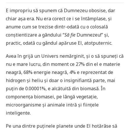
E impropriu să spunem că Dumnezeu obosise, dar
chiar așa era. Nu era corect ce i se întâmplase, și
anume cum se trezise dintr-odată cu o colosală
conștientizare a gândului “
Să fie
Dumnezeu!” și,
practic, odată cu gândul apăruse El, atotputernic.
Avea în grijă un Univers nemărginit, și o să spuneți că
nu e mare lucru, din moment ce 27% din el e materie
neagră, 68% energie neagră, 4% e reprezentat de
hidrogen și heliu și doar o insignifiantă parte, mai
puțin de 0.00001%, e alcătuită din biomasă. În
componența biomasei, pe lângă vegetație,
microorganisme și animale intră și ființele
inteligente.
Pe una dintre puținele planete unde El hotărâse să