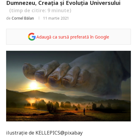
Dumnezeu, Creația și Evoluția Universului
(timp de citire:
9
minute)
de
Cornel Bălan
11 martie 2021
Adaugă ca sursă preferată în Google
ilustrație de KELLEPICS@pixabay