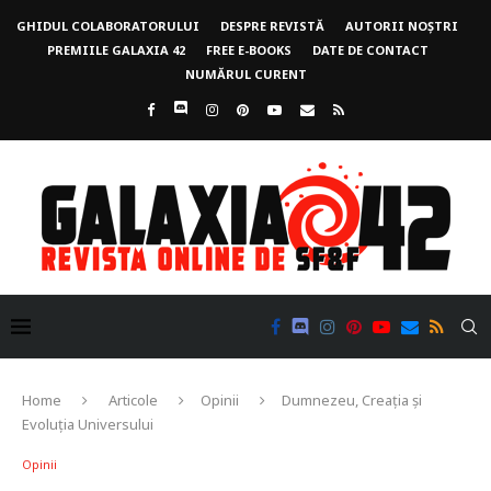
GHIDUL COLABORATORULUI
DESPRE REVISTĂ
AUTORII NOȘTRI
PREMIILE GALAXIA 42
FREE E-BOOKS
DATE DE CONTACT
NUMĂRUL CURENT
Home
Articole
Opinii
Dumnezeu, Creația și
Evoluția Universului
Opinii