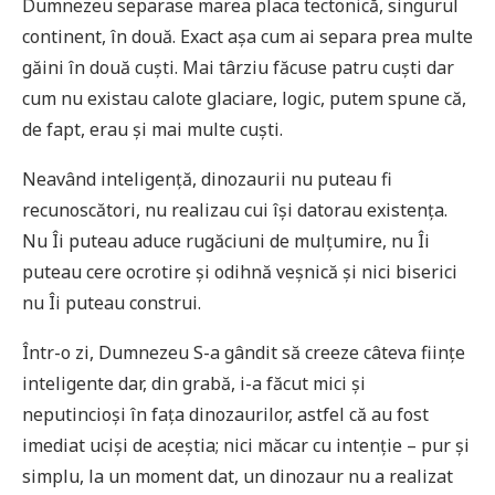
Dumnezeu separase marea placa tectonică, singurul
continent, în două. Exact așa cum ai separa prea multe
găini în două cuști. Mai târziu făcuse patru cuști dar
cum nu existau calote glaciare, logic, putem spune că,
de fapt, erau și mai multe cuști.
Neavând inteligență, dinozaurii nu puteau fi
recunoscători, nu realizau cui își datorau existența.
Nu Îi puteau aduce rugăciuni de mulțumire, nu Îi
puteau cere ocrotire și odihnă veșnică și nici biserici
nu Îi puteau construi.
Într-o zi, Dumnezeu S-a gândit să creeze câteva ființe
inteligente dar, din grabă, i-a făcut mici și
neputincioși în fața dinozaurilor, astfel că au fost
imediat uciși de aceștia; nici măcar cu intenție – pur și
simplu, la un moment dat, un dinozaur nu a realizat