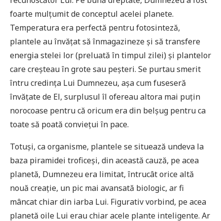
foarte mulțumit de conceptul acelei planete.
Temperatura era perfectă pentru fotosinteză,
plantele au învățat să înmagazineze și să transfere
energia stelei lor (preluată în timpul zilei) și plantelor
care creșteau în grote sau peșteri. Se purtau smerit
întru credința Lui Dumnezeu, așa cum fuseseră
învățate de El, surplusul îl ofereau altora mai puțin
norocoase pentru că oricum era din belșug pentru ca
toate să poată conviețui în pace.
Totuși, ca organisme, plantele se situează undeva la
baza piramidei troficeși, din această cauză, pe acea
planetă, Dumnezeu era limitat, întrucât orice altă
nouă creație, un pic mai avansată biologic, ar fi
mâncat chiar din iarba Lui. Figurativ vorbind, pe acea
planetă oile Lui erau chiar acele plante inteligente. Ar