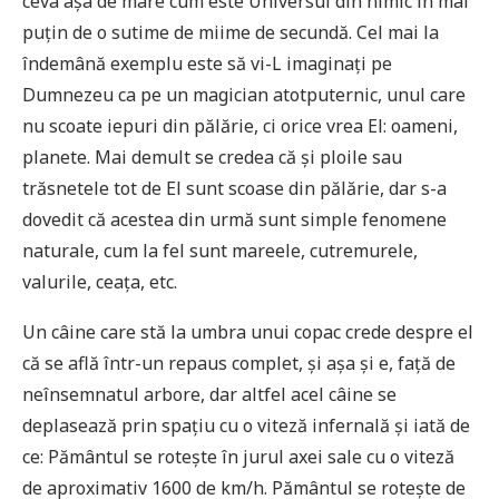
ceva așa de mare cum este Universul din nimic în mai
puțin de o sutime de miime de secundă. Cel mai la
îndemână exemplu este să vi-L imaginați pe
Dumnezeu ca pe un magician atotputernic, unul care
nu scoate iepuri din pălărie, ci orice vrea El: oameni,
planete. Mai demult se credea că și ploile sau
trăsnetele tot de El sunt scoase din pălărie, dar s-a
dovedit că acestea din urmă sunt simple fenomene
naturale, cum la fel sunt mareele, cutremurele,
valurile, ceața, etc.
Un câine care stă la umbra unui copac crede despre el
că se află într-un repaus complet, și așa și e, față de
neînsemnatul arbore, dar altfel acel câine se
deplasează prin spațiu cu o viteză infernală și iată de
ce: Pământul se rotește în jurul axei sale cu o viteză
de aproximativ 1600 de km/h. Pământul se rotește de