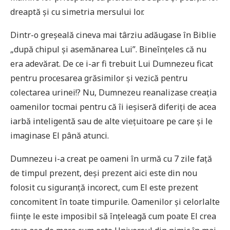
dreaptă și cu simetria mersului lor.
Dintr-o greșeală cineva mai târziu adăugase în Biblie
„după chipul și asemănarea Lui”. Bineînțeles că nu
era adevărat. De ce i-ar fi trebuit Lui Dumnezeu ficat
pentru procesarea grăsimilor și vezică pentru
colectarea urinei!? Nu, Dumnezeu reanalizase creația
oamenilor tocmai pentru că îi ieșiseră diferiți de acea
iarbă inteligentă sau de alte viețuitoare pe care și le
imaginase El până atunci.
Dumnezeu i-a creat pe oameni în urmă cu 7 zile față
de timpul prezent, deși prezent aici este din nou
folosit cu siguranță incorect, cum El este prezent
concomitent în toate timpurile. Oamenilor și celorlalte
ființe le este imposibil să înțeleagă cum poate El crea