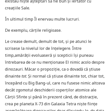
existau niște așteptări să fie bun și iertător cu
creațiile Sale.
În ultimul timp Îl enervau multe lucruri.
De exemplu, cărțile religioase.
Le crease demult, demult de tot, și pe atunci le
scrisese la nivelul lor de înțelegere. Între
timp,amărâții evoluaseră și scepticii își puneau
întrebarea de ce nu menționase El nimic acolo despre
dinozauri. Măcar o propoziție, ca o dovadă că știuse
dinainte
tot
. Și normal că știuse dinainte tot, chiar tot,
începând cu Big Bang-ul, care nu fusese nimic altceva
decât zgomotul deschiderii coperților atomice ale
Cărții Sfinte și până în prezent când, de distracție,
crea pe planeta X-73 din Galaxia Tetra niște ființe
asemănătoare dinozaurilor, doar dăruindu-le, de data