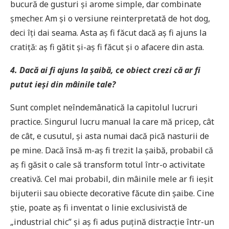
bucură de gusturi și arome simple, dar combinate
șmecher. Am și o versiune reinterpretată de hot dog,
deci îți dai seama. Asta aș fi făcut dacă aș fi ajuns la
cratiță: aș fi gătit și-aș fi făcut și o afacere din asta.
4. Dacă ai fi ajuns la șaibă, ce obiect crezi că ar fi
putut ieși din mâinile tale?
Sunt complet neîndemânatică la capitolul lucruri
practice. Singurul lucru manual la care mă pricep, cât
de cât, e cusutul, și asta numai dacă pică nasturii de
pe mine. Dacă însă m-aș fi trezit la șaibă, probabil că
aș fi găsit o cale să transform totul într-o activitate
creativă. Cel mai probabil, din mâinile mele ar fi ieșit
bijuterii sau obiecte decorative făcute din șaibe. Cine
știe, poate aș fi inventat o linie exclusivistă de
„industrial chic” și aș fi adus puțină distracție într-un