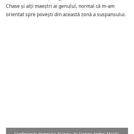
Chase și alți maeștri ai genului, normal că m-am
orientat spre povești din această zonă a suspansului.
Confesiunile domnului Freejoy, de Șerban Andrei Mazilu,