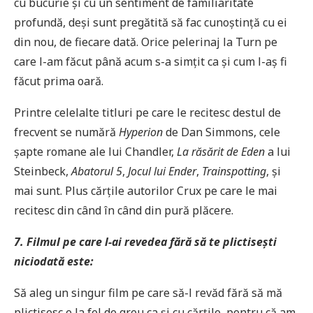
cu bucurie și cu un sentiment de familiaritate
profundă, deși sunt pregătită să fac cunoștință cu ei
din nou, de fiecare dată. Orice pelerinaj la Turn pe
care l-am făcut până acum s-a simțit ca și cum l-aș fi
făcut prima oară.
Printre celelalte titluri pe care le recitesc destul de
frecvent se numără
Hyperion
de Dan Simmons, cele
șapte romane ale lui Chandler,
La răsărit de Eden
a lui
Steinbeck,
Abatorul 5
,
Jocul lui Ender
,
Trainspotting
, și
mai sunt. Plus cărțile autorilor Crux pe care le mai
recitesc din când în când din pură plăcere.
7. Filmul pe care l-ai revedea fără să te plictisești
niciodată este:
Să aleg un singur film pe care să-l revăd fără să mă
plictisesc e la fel de greu ca și cu cărțile, pentru că am