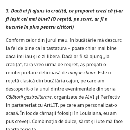
3. Dacă ai fi ajuns la cratiță, ce preparat crezi că ți-ar
fi ieșit cel mai bine? (O rețetă, pe scurt, ar fi o
bucurie în plus pentru cititori)
Conform celor din jurul meu, în bucătărie mă descurc
la fel de bine ca la tastatură – poate chiar mai bine
dacă îmi iau și o zi liberă. Dacă ar fi să ajung „la
cratiță”, fără vreo urmă de regret, aș pregăti o
reinterpretare delicioasă de
maque choux
. Este o
rețetă clasică din bucătăria cajun, pe care am
descoperit-o la unul dintre evenimentele din seria
Călătorii
gastroliterare
, organizate de AIVI și Perfectiv
în parteneriat cu ArtLIT, pe care am personalizat-o
acasă. În loc de cârnații folosiți în Louisiana, eu am
pus creveți. Combinația de dulce, sărat și iute mă face
foarte fericită.