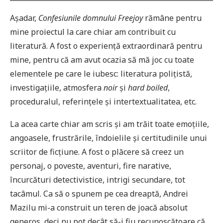
Așadar,
Confesiunile domnului Freejoy
rămâne pentru
mine proiectul la care chiar am contribuit cu
literatură. A fost o experiență extraordinară pentru
mine, pentru că am avut ocazia să mă joc cu toate
elementele pe care le iubesc: literatura polițistă,
investigațiile, atmosfera
noir
și
hard boiled
,
proceduralul, referințele și intertextualitatea, etc.
La acea carte chiar am scris și am trăit toate emoțiile,
angoasele, frustrările, îndoielile și certitudinile unui
scriitor de ficțiune. A fost o plăcere să creez un
personaj, o poveste, aventuri, fire narative,
încurcături detectivistice, intrigi secundare, tot
tacâmul. Ca să o spunem pe cea dreaptă, Andrei
Mazilu mi-a construit un teren de joacă absolut
generos, deci nu pot decât să-i fiu recunoscătoare că