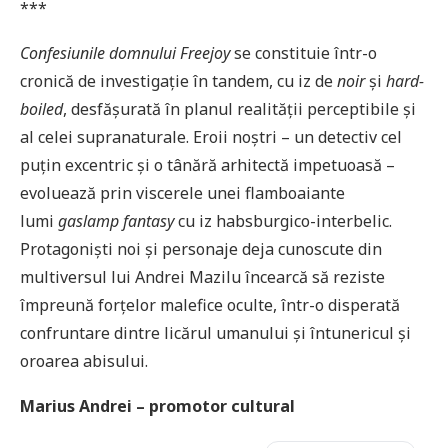
***
Confesiunile domnului Freejoy
se constituie într-o
cronică de investigație în tandem, cu iz de
noir
și
hard-
boiled
, desfășurată în planul realității perceptibile și
al celei supranaturale. Eroii noștri – un detectiv cel
puțin excentric și o tânără arhitectă impetuoasă –
evoluează prin viscerele unei flamboaiante
lumi
gaslamp fantasy
cu iz habsburgico-interbelic.
Protagoniști noi și personaje deja cunoscute din
multiversul lui Andrei Mazilu încearcă să reziste
împreună forțelor malefice oculte, într-o disperată
confruntare dintre licărul umanului și întunericul și
oroarea abisului.
Marius Andrei – promotor cultural