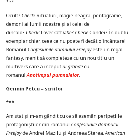
***
Ocult?
Check!
Ritualuri, magie neagră, pentagrame,
demoni ai lumii noastre și ai celei de
dincolo?
Check!
Lovecraft
vibe
?
Check
! Condei? În dublu
exemplar chiar, ceea ce nu poate fi decât o încântare!
Romanul
Confesiunile domnului Freejoy
este un regal
fantasy, menit să completeze cu un nou titlu un
multivers care a început
di grande
cu
romanul
Anotimpul pumnalelor
.
Germin Petcu – scriitor
***
Am stat și m-am gândit cu ce să asemăn peripețiile
protagoniștilor din romanul
Confesiunile domnului
Freejoy
de Andrei Mazilu și Andreea Sterea.
American