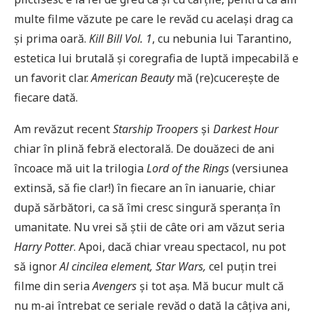
multe filme văzute pe care le revăd cu același drag ca
și prima oară.
Kill Bill Vol. 1
, cu nebunia lui Tarantino,
estetica lui brutală și coregrafia de luptă impecabilă e
un favorit clar.
American Beauty
mă (re)cucerește de
fiecare dată.
Am revăzut recent
Starship Troopers
și
Darkest Hour
chiar în plină febră electorală. De douăzeci de ani
încoace mă uit la trilogia
Lord of the Rings
(versiunea
extinsă, să fie clar!) în fiecare an în ianuarie, chiar
după sărbători, ca să îmi cresc singură speranța în
umanitate. Nu vrei să știi de câte ori am văzut seria
Harry Potter
. Apoi, dacă chiar vreau spectacol, nu pot
să ignor
Al cincilea element, Star Wars,
cel puțin trei
filme din seria
Avengers
și tot așa. Mă bucur mult că
nu m-ai întrebat ce seriale revăd o dată la câțiva ani,