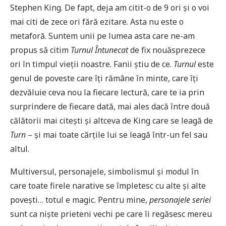
Stephen King. De fapt, deja am citit-o de 9 ori și o voi
mai citi de zece ori fără ezitare. Asta nu este o
metaforă. Suntem unii pe lumea asta care ne-am
propus să citim
Turnul Întunecat
de fix nouăsprezece
ori în timpul vieții noastre. Fanii știu de ce.
Turnul
este
genul de poveste care îți rămâne în minte, care îți
dezvăluie ceva nou la fiecare lectură, care te ia prin
surprindere de fiecare dată, mai ales dacă între două
călătorii mai citești și altceva de King care se leagă de
Turn
– și mai toate cărțile lui se leagă într-un fel sau
altul.
Multiversul, personajele, simbolismul și modul în
care toate firele narative se împletesc cu alte și alte
povești… totul e magic. Pentru mine,
personajele seriei
sunt ca niște prieteni vechi pe care îi regăsesc mereu