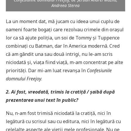
Andreea Sterea
La un moment dat, mă jucam cu ideea unui cuplu de
oameni foarte bogaţi care rezolvau crimele din orașul
lor ca să ajute poliția, un soi de Tommy și Tuppence
combinați cu Batman, dar în America modernă. Cred
că am gândit una sau două intrigi, nu le-am scris
niciodată și, viața fiind viață, m-am concentrat pe alte
priorități. Dar mi-am luat revanșa în
Confesiunile
domnului Freejoy
.
2. Ai fost, vreodată, trimis la cratiță / șaibă după
prezentarea unui text în public?
Nu, n-am fost trimisă niciodată la cratiță, nici în
legătură cu scrisul sau cu editura, nici în legătură cu
celelalte aspecte ale vieții mele profesionale. Nu pe