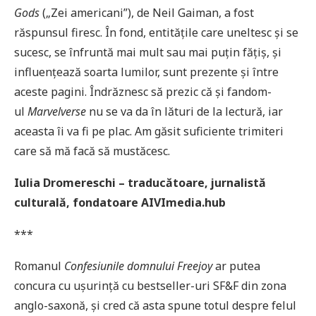
Gods
(„Zei americani”), de Neil Gaiman, a fost
răspunsul firesc. În fond, entitățile care uneltesc și se
sucesc, se înfruntă mai mult sau mai puțin fățiș, și
influențează soarta lumilor, sunt prezente și între
aceste pagini. Îndrăznesc să prezic că și fandom-
ul
Marvelverse
nu se va da în lături de la lectură, iar
aceasta îi va fi pe plac. Am găsit suficiente trimiteri
care să mă facă să mustăcesc.
Iulia Dromereschi – traducătoare, jurnalistă
culturală, fondatoare AIVImedia.hub
***
Romanul
Confesiunile domnului Freejoy
ar putea
concura cu ușurință cu bestseller-uri SF&F din zona
anglo-saxonă, și cred că asta spune totul despre felul