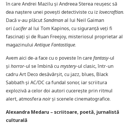
în care Andrei Mazilu și Andreea Sterea reușesc să
dea naștere unei povești detectiviste cu iz
lovecraftian
.
Dacă v-au plăcut
Sandman
al lui Neil Gaiman
ori
Lucifer
al lui Tom Kapinos, cu siguranță veți fi
fascinați și de Ruan Freejoy, misteriosul proprietar al
magazinului
Antique Fantastique
.
Avem aici de-a face cu o poveste în care
fantasy
-ul
și
horror
-ul se îmbină cu
mystery
-ul clasic, într-un
cadru Art Deco desăvârșit, cu jazz, blues, Black
Sabbath și AC/DC ca fundal sonor, iar scriitura
explozivă a celor doi autori cucerește prin ritmul
alert, atmosfera
noir
și scenele cinematografice.
Alexandra Medaru – scriitoare, poetă, jurnalistă
culturală