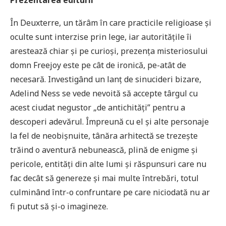
Prezentarea editurii
În Deuxterre, un tărâm în care practicile religioase și
oculte sunt interzise prin lege, iar autoritățile îi
arestează chiar și pe curioși, prezența misteriosului
domn Freejoy este pe cât de ironică, pe-atât de
necesară. Investigând un lanț de sinucideri bizare,
Adelind Ness se vede nevoită să accepte târgul cu
acest ciudat negustor „de antichități” pentru a
descoperi adevărul. Împreună cu el și alte personaje
la fel de neobișnuite, tânăra arhitectă se trezește
trăind o aventură nebunească, plină de enigme și
pericole, entități din alte lumi și răspunsuri care nu
fac decât să genereze și mai multe întrebări, totul
culminând într-o confruntare pe care niciodată nu ar
fi putut să și-o imagineze.