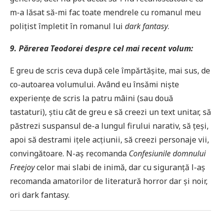
m-a lăsat să-mi fac toate mendrele cu romanul meu
polițist împletit în romanul lui
dark fantasy
.
9. Părerea Teodorei despre cel mai recent volum:
E greu de scris ceva după cele împărtășite, mai sus, de
co-autoarea volumului. Având eu însămi niște
experiențe de scris la patru mâini (sau două
tastaturi), știu cât de greu e să creezi un text unitar, să
păstrezi suspansul de-a lungul firului narativ, să țeși,
apoi să destrami ițele acțiunii, să creezi personaje vii,
convingătoare. N-aș recomanda
Confesiunile domnului
Freejoy
celor mai slabi de inimă, dar cu siguranță l-aș
recomanda amatorilor de literatură horror dar și noir,
ori dark fantasy.