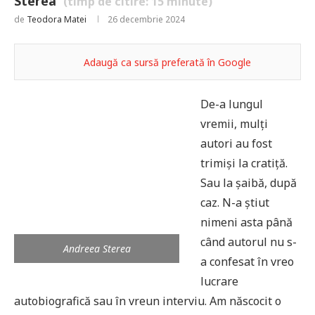
Sterea
(timp de citire:
15
minute)
de
Teodora Matei
26 decembrie 2024
Adaugă ca sursă preferată în Google
De-a lungul
vremii, mulți
autori au fost
trimiși la cratiță.
Sau la șaibă, după
caz. N-a știut
nimeni asta până
când autorul nu s-
Andreea Sterea
a confesat în vreo
lucrare
autobiografică sau în vreun interviu. Am născocit o