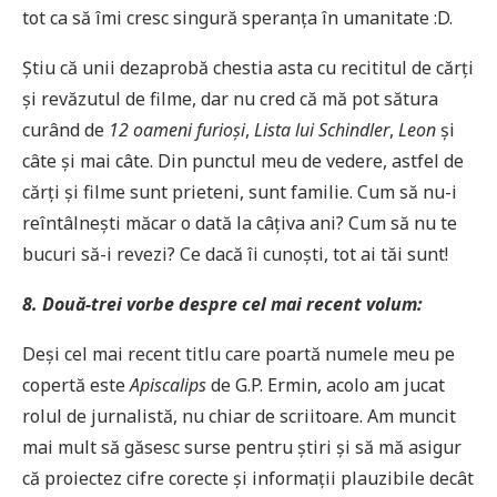
tot ca să îmi cresc singură speranța în umanitate :D.
Știu că unii dezaprobă chestia asta cu recititul de cărți
și revăzutul de filme, dar nu cred că mă pot sătura
curând de
12 oameni furioși
,
Lista lui Schindler
,
Leon
și
câte și mai câte. Din punctul meu de vedere, astfel de
cărți și filme sunt prieteni, sunt familie. Cum să nu-i
reîntâlnești măcar o dată la câțiva ani? Cum să nu te
bucuri să-i revezi? Ce dacă îi cunoști, tot ai tăi sunt!
8. Două-trei vorbe despre cel mai recent volum:
Deși cel mai recent titlu care poartă numele meu pe
copertă este
Apiscalips
de G.P. Ermin, acolo am jucat
rolul de jurnalistă, nu chiar de scriitoare. Am muncit
mai mult să găsesc surse pentru știri și să mă asigur
că proiectez cifre corecte și informații plauzibile decât