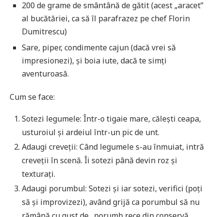
200 de grame de smântână de gătit (acest „aracet”
al bucătăriei, ca să îl parafrazez pe chef Florin
Dumitrescu)
Sare, piper, condimente cajun (dacă vrei să
impresionezi), și boia iute, dacă te simți
aventuroasă.
Cum se face:
Sotezi legumele: Într-o tigaie mare, călești ceapa,
usturoiul și ardeiul într-un pic de unt.
Adaugi creveții: Când legumele s-au înmuiat, intră
creveții în scenă. Îi sotezi până devin roz și
texturați.
Adaugi porumbul: Sotezi și iar sotezi, verifici (poți
să și improvizezi), având grijă ca porumbul să nu
rămână cu gust de „porumb rece din conservă,