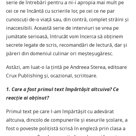
serie de întrebări pentru a ni-i apropia mai mult pe
cei ce ne încântă cu scrierile lor, pe cei ce ne par
cunoscuți de-o viață sau, din contră, complet străini și
inaccesibili. Această serie de interviuri se vrea pe
jumătate serioasă, întrucât vom încerca să obținem
secrete legate de scris, recomandări de lectură, dar și
păreri din domeniul culinar ori meșteșugăresc.
Astăzi, am luat-o la țintă pe Andreea Sterea, editoare
Crux Publishing și, ocazional, scriitoare.
1. Care a fost primul text împărtășit altcuiva? Ce
reacție ai obținut?
Primul text pe care l-am împărtășit cu adevărat
altcuiva, dincolo de compunerile și eseurile școlare, a
fost o poveste polițistă scrisă în engleză prin clasa a