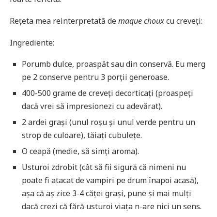
Rețeta mea reinterpretată de
maque choux
cu creveți:
Ingrediente:
Porumb dulce, proaspăt sau din conservă. Eu merg
pe 2 conserve pentru 3 porții generoase.
400-500 grame de creveți decorticați (proaspeți
dacă vrei să impresionezi cu adevărat).
2 ardei grași (unul roșu și unul verde pentru un
strop de culoare), tăiați cubulețe.
O ceapă (medie, să simți aroma).
Usturoi zdrobit (cât să fii sigură că nimeni nu
poate fi atacat de vampiri pe drum înapoi acasă),
așa că aș zice 3-4 căței grași, pune și mai mulți
dacă crezi că fără usturoi viața n-are nici un sens.