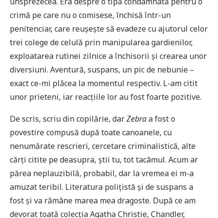
unsprezecea. Era despre o tipă condamnată pentru o
crimă pe care nu o comisese, închisă într-un
penitenciar, care reușește să evadeze cu ajutorul celor
trei colege de celulă prin manipularea gardienilor,
exploatarea rutinei zilnice a închisorii și crearea unor
diversiuni. Aventură, suspans, un pic de nebunie –
exact ce-mi plăcea la momentul respectiv. L-am citit
unor prieteni, iar reacțiile lor au fost foarte pozitive.
De scris, scriu din copilărie, dar
Zebra
a fost o
povestire compusă după toate canoanele, cu
nenumărate rescrieri, cercetare criminalistică, alte
cărți citite pe deasupra, știi tu, tot tacâmul. Acum ar
părea neplauzibilă, probabil, dar la vremea ei m-a
amuzat teribil. Literatura polițistă și de suspans a
fost și va rămâne marea mea dragoste. După ce am
devorat toată colecția Agatha Christie, Chandler,