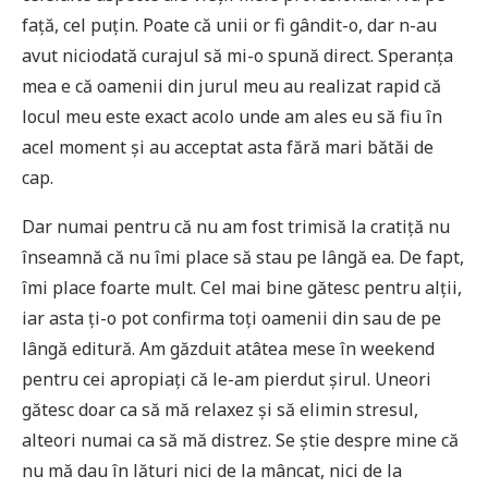
față, cel puțin. Poate că unii or fi gândit-o, dar n-au
avut niciodată curajul să mi-o spună direct. Speranța
mea e că oamenii din jurul meu au realizat rapid că
locul meu este exact acolo unde am ales eu să fiu în
acel moment și au acceptat asta fără mari bătăi de
cap.
Dar numai pentru că nu am fost trimisă la cratiță nu
înseamnă că nu îmi place să stau pe lângă ea. De fapt,
îmi place foarte mult. Cel mai bine gătesc pentru alții,
iar asta ți-o pot confirma toți oamenii din sau de pe
lângă editură. Am găzduit atâtea mese în weekend
pentru cei apropiați că le-am pierdut șirul. Uneori
gătesc doar ca să mă relaxez și să elimin stresul,
alteori numai ca să mă distrez. Se știe despre mine că
nu mă dau în lături nici de la mâncat, nici de la