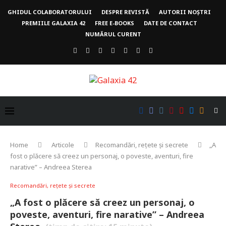
GHIDUL COLABORATORULUI
DESPRE REVISTĂ
AUTORII NOȘTRI
PREMIILE GALAXIA 42
FREE E-BOOKS
DATE DE CONTACT
NUMĂRUL CURENT
Home
Articole
Recomandări, rețete și secrete
„A
fost o plăcere să creez un personaj, o poveste, aventuri, fire
narative” – Andreea Sterea
Recomandări, rețete și secrete
„A fost o plăcere să creez un personaj, o
poveste, aventuri, fire narative” – Andreea