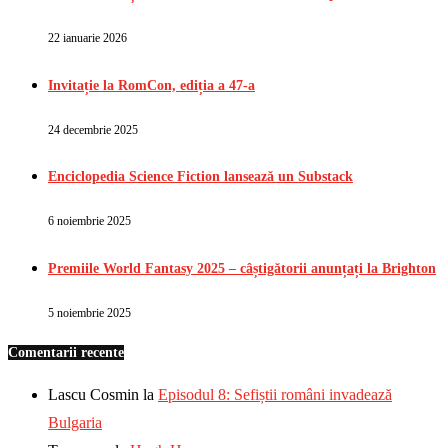
22 ianuarie 2026
Invitație la RomCon, ediția a 47-a
24 decembrie 2025
Enciclopedia Science Fiction lansează un Substack
6 noiembrie 2025
Premiile World Fantasy 2025 – câștigătorii anunțați la Brighton
5 noiembrie 2025
Comentarii recente
Lascu Cosmin
la
Episodul 8: Sefiștii români invadează
Bulgaria