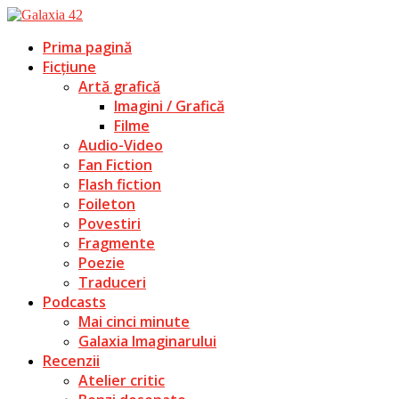
Prima pagină
Ficțiune
Artă grafică
Imagini / Grafică
Filme
Audio-Video
Fan Fiction
Flash fiction
Foileton
Povestiri
Fragmente
Poezie
Traduceri
Podcasts
Mai cinci minute
Galaxia Imaginarului
Recenzii
Atelier critic