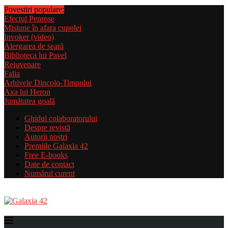
Povestiri populare:
Efectul Penrose
Misiune în afara cupolei
Invoker (video)
Alergarea de seară
Biblioteca lui Pavel
Rejuvenare
Falia
Arhivele Dincolo-Timpului
Axa lui Heron
Jumătatea goală
Ghidul colaboratorului
Despre revistă
Autorii noștri
Premiile Galaxia 42
Free E-books
Date de contact
Numărul curent