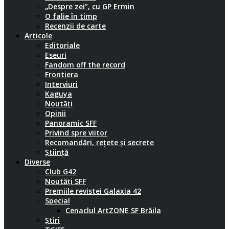
„Despre zei”, cu GP Ermin
O falie în timp
Recenzii de carte
Articole
Editoriale
Eseuri
Fandom off the record
Frontiera
Interviuri
Kaguya
Noutăți
Opinii
Panoramic SFF
Privind spre viitor
Recomandări, rețete și secrete
Știință
Diverse
Club G42
Noutăți SFF
Premiile revistei Galaxia 42
Special
Cenaclul ArtZONE SF Brăila
Știri