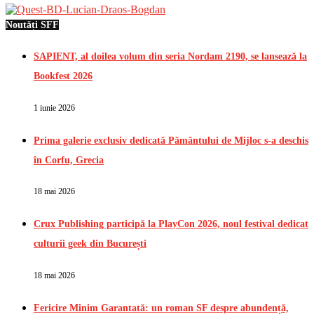
Noutăți SFF
SAPIENT, al doilea volum din seria Nordam 2190, se lansează la
Bookfest 2026
1 iunie 2026
Prima galerie exclusiv dedicată Pământului de Mijloc s-a deschis
în Corfu, Grecia
18 mai 2026
Crux Publishing participă la PlayCon 2026, noul festival dedicat
culturii geek din București
18 mai 2026
Fericire Minim Garantată: un roman SF despre abundență,