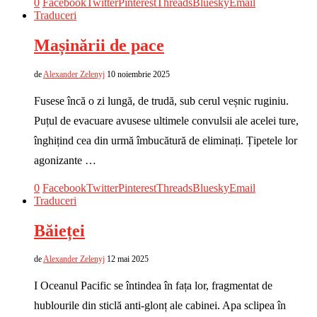
0
Facebook
Twitter
Pinterest
Threads
Bluesky
Email
Traduceri
Mașinării de pace
de
Alexander Zelenyj
10 noiembrie 2025
Fusese încă o zi lungă, de trudă, sub cerul veșnic ruginiu.
Puțul de evacuare avusese ultimele convulsii ale acelei ture,
înghițind cea din urmă îmbucătură de eliminați. Țipetele lor
agonizante …
0
Facebook
Twitter
Pinterest
Threads
Bluesky
Email
Traduceri
Băieței
de
Alexander Zelenyj
12 mai 2025
I Oceanul Pacific se întindea în fața lor, fragmentat de
hublourile din sticlă anti-glonț ale cabinei. Apa sclipea în