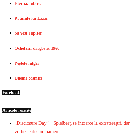
Eternă, iubirea
Patimile lui Lazăr
Să vezi Jupiter
Ochelarii-dragostei 1966
Peștele fulger
Dileme cosmice
Facebook
Articole recente
„Disclosure Day” – Spielberg se întoarce la extratereștri, dar
vorbește despre oameni