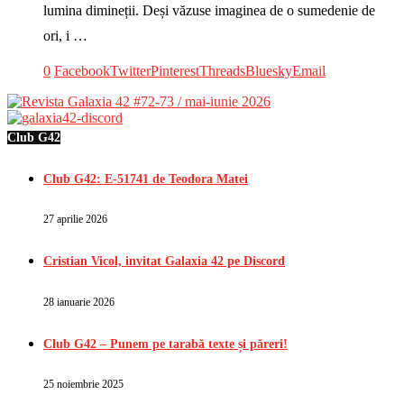
lumina dimineții. Deși văzuse imaginea de o sumedenie de
ori, i …
0
Facebook
Twitter
Pinterest
Threads
Bluesky
Email
Club G42
Club G42: E-51741 de Teodora Matei
27 aprilie 2026
Cristian Vicol, invitat Galaxia 42 pe Discord
28 ianuarie 2026
Club G42 – Punem pe tarabă texte și păreri!
25 noiembrie 2025