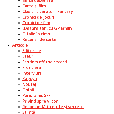
Benzi desenate
Carte și film
Clasicii Literaturii Fantasy
Cronici de jocuri
Cronici de film
„Despre zei”, cu GP Ermin
O falie în timp
Recenzii de carte
Articole
Editoriale
Eseuri
Fandom off the record
Frontiera
Interviuri
Kaguya
Noutăți
Opinii
Panoramic SFF
Privind spre viitor
Recomandări, rețete și secrete
Știință