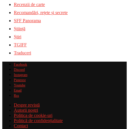
Recenzii de carte
Recomandări, rețete și secrete
SFF Panorama
Știință
Știri
TGIFF
Traduceri
Facebook
Discord
Instagram
Pinterest
Youtube
Email
Rss
Despre revistă
Autorii noștri
Politica de cookie-uri
Politică de confidențialitate
Contact