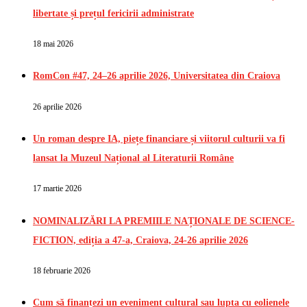
libertate și prețul fericirii administrate
18 mai 2026
RomCon #47, 24–26 aprilie 2026, Universitatea din Craiova
26 aprilie 2026
Un roman despre IA, piețe financiare și viitorul culturii va fi
lansat la Muzeul Național al Literaturii Române
17 martie 2026
NOMINALIZĂRI LA PREMIILE NAȚIONALE DE SCIENCE-
FICTION, ediția a 47-a, Craiova, 24-26 aprilie 2026
18 februarie 2026
Cum să finanțezi un eveniment cultural sau lupta cu eolienele