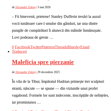
de
Alexander Zelenyj
3 mai 2026
– Fii binevenit, prietene! Stanley Dufferin tresări la auzul
vocii tunătoare care-l smulse din gânduri, iar una dintre
pungile de cumpărături îi alunecă din mâinile înmănușate.
Lovi podeaua de gresie …
0
Facebook
Twitter
Pinterest
Threads
Bluesky
Email
Traduceri
Maleficia spre pierzanie
de
Alexander Zelenyj
29 decembrie 2025
În vila de la Tibur, împăratul Hadrian primește trei sculpturi
stranii, născute — se spune — din viziunile unui profet
vagabond. Formele lor sunt indecente, inscripțiile de neînțeles,
iar promisiunea …