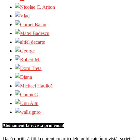
Abonament la revistă prin email
Dacă doriți să fiți la curent cu articolele publicate în revistă, scrieți,