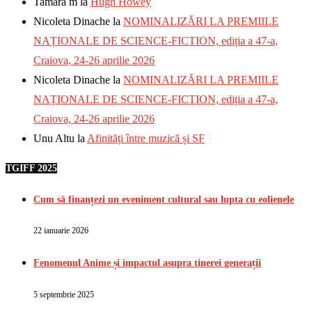
Tamara m
la
Hugh Howey
Nicoleta Dinache
la
NOMINALIZĂRI LA PREMIILE
NAȚIONALE DE SCIENCE-FICTION, ediția a 47-a,
Craiova, 24-26 aprilie 2026
Nicoleta Dinache
la
NOMINALIZĂRI LA PREMIILE
NAȚIONALE DE SCIENCE-FICTION, ediția a 47-a,
Craiova, 24-26 aprilie 2026
Unu Altu
la
Afinități între muzică și SF
TGIFF 2025
Cum să finanțezi un eveniment cultural sau lupta cu eolienele
22 ianuarie 2026
Fenomenul Anime și impactul asupra tinerei generații
5 septembrie 2025