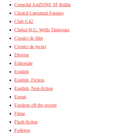
Cenaclul ArtZONE SF Brăila
Clasicii Literaturii Fantasy
Club G42
Clubul H.G. Wells Timișoara
Cronici de film
Cronici de jocuri
Diverse
Editoriale
English
English, Fiction
English, Non-fiction
Eseuri
Fandom off the record
Filme
Flash fiction
Foileton