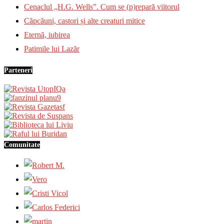
Cenaclul „H.G. Wells”. Cum se (p)repară viitorul
Căpcăuni, castori și alte creaturi mitice
Eternă, iubirea
Patimile lui Lazăr
Parteneri
Comunitate