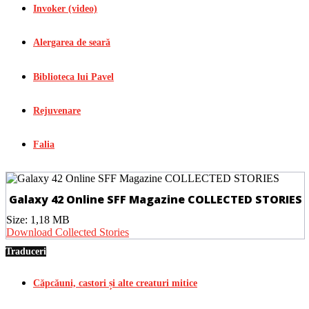
Invoker (video)
Alergarea de seară
Biblioteca lui Pavel
Rejuvenare
Falia
Galaxy 42 Online SFF Magazine COLLECTED STORIES
Size:
1,18 MB
Download Collected Stories
Traduceri
Căpcăuni, castori și alte creaturi mitice