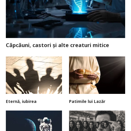
Căpcăuni, castori și alte creaturi mitice
Eternă, iubirea
Patimile lui Lazăr