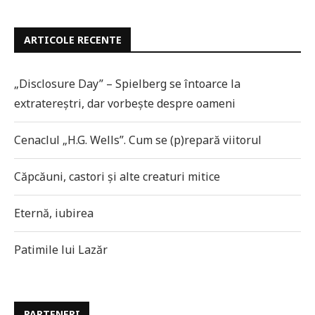
ARTICOLE RECENTE
„Disclosure Day” – Spielberg se întoarce la
extratereștri, dar vorbește despre oameni
Cenaclul „H.G. Wells”. Cum se (p)repară viitorul
Căpcăuni, castori și alte creaturi mitice
Eternă, iubirea
Patimile lui Lazăr
PARTENERI