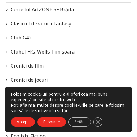
Cenaclul ArtZONE SF Brăila
Clasicii Literaturii Fantasy
Club G42
Clubul H.G. Wells Timișoara
Cronici de film
Cronici de jocuri
Diverse
Folosim cookie-uri pentru a-ți oferi cea mai bună
experiență pe site-ul nostru web.
Poți afla mai multe despre cookie-urile pe care le folosim
Editoriale
sau să le dezactivezi în
setări
.
CLOSE GDPR COO
English
Accept
Respinge
Setări
English, Fiction