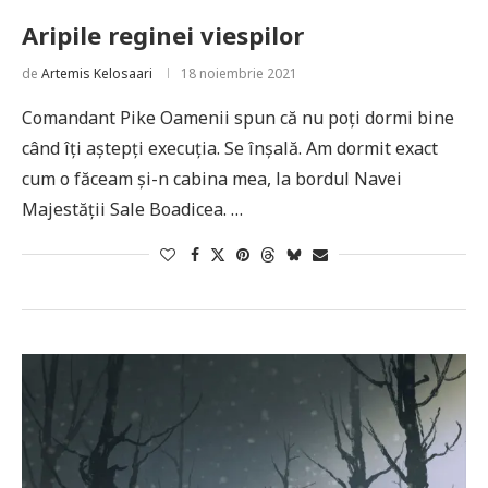
Aripile reginei viespilor
de
Artemis Kelosaari
18 noiembrie 2021
Comandant Pike Oamenii spun că nu poți dormi bine
când îți aștepți execuția. Se înșală. Am dormit exact
cum o făceam și-n cabina mea, la bordul Navei
Majestății Sale Boadicea. …