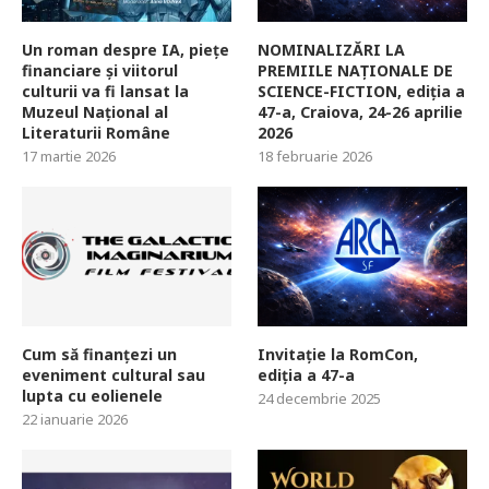
Un roman despre IA, piețe
NOMINALIZĂRI LA
financiare și viitorul
PREMIILE NAȚIONALE DE
culturii va fi lansat la
SCIENCE-FICTION, ediția a
Muzeul Național al
47-a, Craiova, 24-26 aprilie
Literaturii Române
2026
17 martie 2026
18 februarie 2026
Cum să finanțezi un
Invitație la RomCon,
eveniment cultural sau
ediția a 47-a
lupta cu eolienele
24 decembrie 2025
22 ianuarie 2026