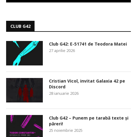
CLUB G42
Club G42: E-51741 de Teodora Matei
27 aprilie 2026
Cristian Vicol, invitat Galaxia 42 pe
Discord
28 ianuarie 2026
Club G42 – Punem pe tarabă texte și
păreri!
25 noiembrie 2025