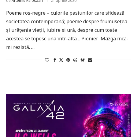
de
Artemis Kelosaari
21 aprilie 2020
Poeme roș-negre – culorile pasiunilor care sfidează
societatea contemporană; poeme despre frumusețea
și urâțenia vieții, iubire și ură, despre cum toate
acestea se topesc una într-alta… Pionier Mâzga încă-
mi rezistă. …