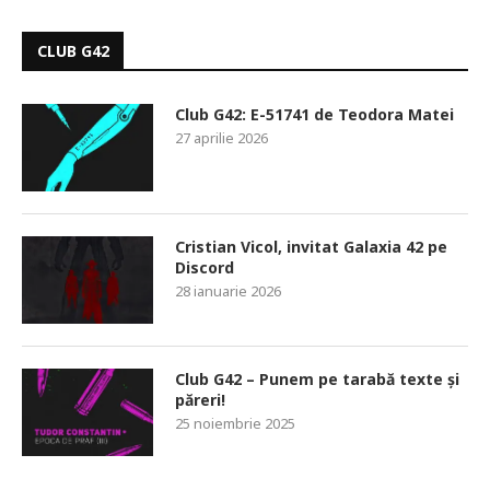
CLUB G42
Club G42: E-51741 de Teodora Matei
27 aprilie 2026
Cristian Vicol, invitat Galaxia 42 pe
Discord
28 ianuarie 2026
Club G42 – Punem pe tarabă texte și
păreri!
25 noiembrie 2025