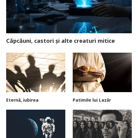
Căpcăuni, castori și alte creaturi mitice
Eternă, iubirea
Patimile lui Lazăr