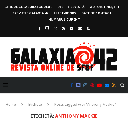
GHIDUL COLABORATORULUI
DESPRE REVISTĂ
AUTORII NOȘTRI
PREMIILE GALAXIA 42
FREE E-BOOKS
DATE DE CONTACT
NUMĂRUL CURENT
Home
Etichete
Posts tagged with "Anthony Mackie"
ETICHETĂ:
ANTHONY MACKIE