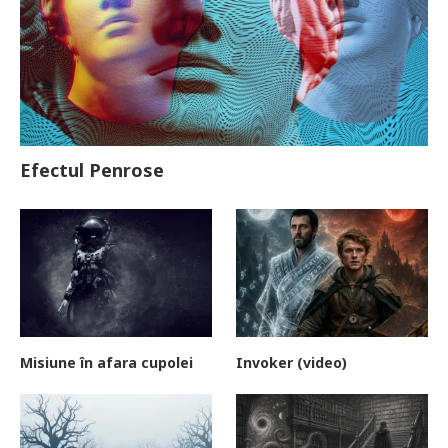
Efectul Penrose
Misiune în afara cupolei
Invoker (video)