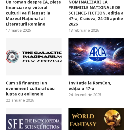
Un roman despre IA, piețe
NOMINALIZĂRI LA
financiare și viitorul
PREMIILE NAȚIONALE DE
culturii va fi lansat la
SCIENCE-FICTION, ediția a
Muzeul Național al
47-a, Craiova, 24-26 aprilie
Literaturii Române
2026
17 martie 2026
18 februarie 2026
Cum să finanțezi un
Invitație la RomCon,
eveniment cultural sau
ediția a 47-a
lupta cu eolienele
24 decembrie 2025
22 ianuarie 2026