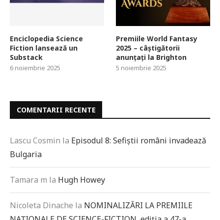
Enciclopedia Science
Premiile World Fantasy
Fiction lansează un
2025 – câștigătorii
Substack
anunțați la Brighton
6 noiembrie 2025
5 noiembrie 2025
COMENTARII RECENTE
Lascu Cosmin
la
Episodul 8: Sefiștii români invadează
Bulgaria
Tamara m
la
Hugh Howey
Nicoleta Dinache
la
NOMINALIZĂRI LA PREMIILE
NAȚIONALE DE SCIENCE-FICTION, ediția a 47-a,