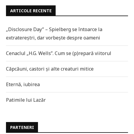
ARTICOLE RECENTE
„Disclosure Day” – Spielberg se întoarce la
extratereștri, dar vorbește despre oameni
Cenaclul „H.G. Wells”. Cum se (p)repară viitorul
Căpcăuni, castori și alte creaturi mitice
Eternă, iubirea
Patimile lui Lazăr
PARTENERI