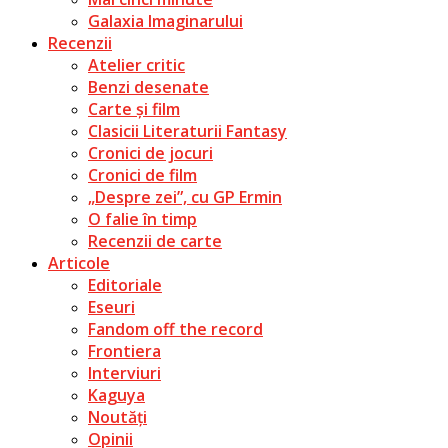
Galaxia Imaginarului
Recenzii
Atelier critic
Benzi desenate
Carte și film
Clasicii Literaturii Fantasy
Cronici de jocuri
Cronici de film
„Despre zei”, cu GP Ermin
O falie în timp
Recenzii de carte
Articole
Editoriale
Eseuri
Fandom off the record
Frontiera
Interviuri
Kaguya
Noutăți
Opinii