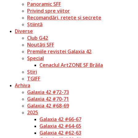
Panoramic SFF
Privind spre viitor
Recomandări, rețete și secrete
Știință
Diverse
Club G42
Noutăți SFF
Premiile revistei Galaxia 42
Special
Cenaclul ArtZONE SF Brăila
Știri
TGIFF
Arhiva
Galaxia 42 #72-73
Galaxia 42 #70-71
Galaxia 42 #68-69
2025
Galaxia 42 #66-67
Galaxia 42 #64-65
Galaxia 42 #62-63