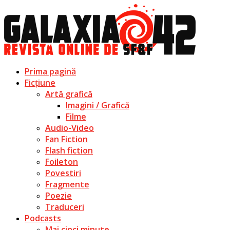
Prima pagină
Ficțiune
Artă grafică
Imagini / Grafică
Filme
Audio-Video
Fan Fiction
Flash fiction
Foileton
Povestiri
Fragmente
Poezie
Traduceri
Podcasts
Mai cinci minute