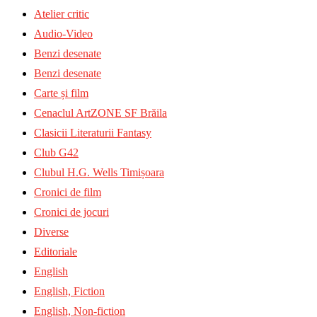
Atelier critic
Audio-Video
Benzi desenate
Benzi desenate
Carte și film
Cenaclul ArtZONE SF Brăila
Clasicii Literaturii Fantasy
Club G42
Clubul H.G. Wells Timișoara
Cronici de film
Cronici de jocuri
Diverse
Editoriale
English
English, Fiction
English, Non-fiction