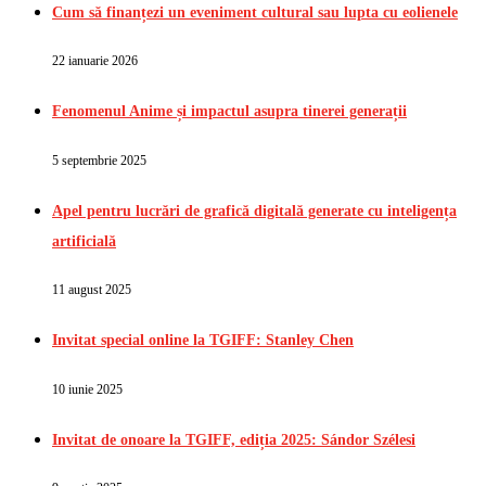
Cum să finanțezi un eveniment cultural sau lupta cu eolienele
22 ianuarie 2026
Fenomenul Anime și impactul asupra tinerei generații
5 septembrie 2025
Apel pentru lucrări de grafică digitală generate cu inteligența
artificială
11 august 2025
Invitat special online la TGIFF: Stanley Chen
10 iunie 2025
Invitat de onoare la TGIFF, ediția 2025: Sándor Szélesi