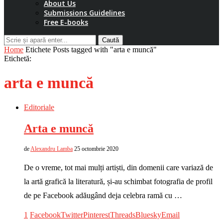
About Us
Submissions Guidelines
Free E-books
Caută
Home
Etichete
Posts tagged with "arta e muncă"
Etichetă:
arta e muncă
Editoriale
Arta e muncă
de
Alexandru Lamba
25 octombrie 2020
De o vreme, tot mai mulți artiști, din domenii care variază de
la artă grafică la literatură, și-au schimbat fotografia de profil
de pe Facebook adăugând deja celebra ramă cu …
1
Facebook
Twitter
Pinterest
Threads
Bluesky
Email