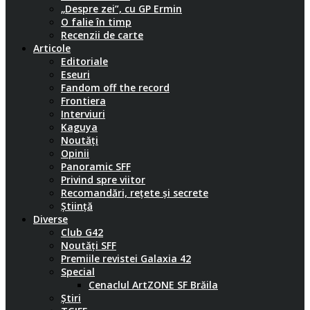
„Despre zei”, cu GP Ermin
O falie în timp
Recenzii de carte
Articole
Editoriale
Eseuri
Fandom off the record
Frontiera
Interviuri
Kaguya
Noutăți
Opinii
Panoramic SFF
Privind spre viitor
Recomandări, rețete și secrete
Știință
Diverse
Club G42
Noutăți SFF
Premiile revistei Galaxia 42
Special
Cenaclul ArtZONE SF Brăila
Știri