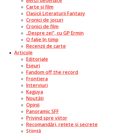
Benzi desenate
Carte și film
Clasicii Literaturii Fantasy
Cronici de jocuri
Cronici de film
„Despre zei”, cu GP Ermin
O falie în timp
Recenzii de carte
Articole
Editoriale
Eseuri
Fandom off the record
Frontiera
Interviuri
Kaguya
Noutăți
Opinii
Panoramic SFF
Privind spre viitor
Recomandări, rețete și secrete
Știință