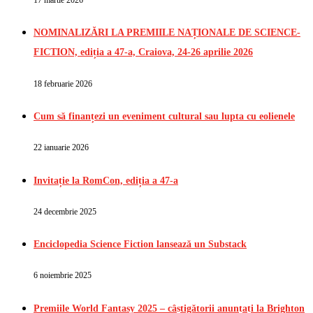
17 martie 2026
NOMINALIZĂRI LA PREMIILE NAȚIONALE DE SCIENCE-
FICTION, ediția a 47-a, Craiova, 24-26 aprilie 2026
18 februarie 2026
Cum să finanțezi un eveniment cultural sau lupta cu eolienele
22 ianuarie 2026
Invitație la RomCon, ediția a 47-a
24 decembrie 2025
Enciclopedia Science Fiction lansează un Substack
6 noiembrie 2025
Premiile World Fantasy 2025 – câștigătorii anunțați la Brighton