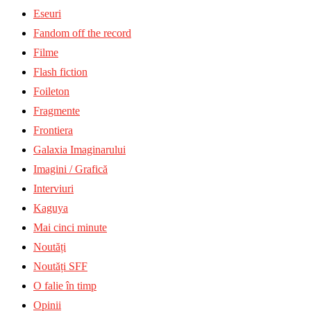
Eseuri
Fandom off the record
Filme
Flash fiction
Foileton
Fragmente
Frontiera
Galaxia Imaginarului
Imagini / Grafică
Interviuri
Kaguya
Mai cinci minute
Noutăți
Noutăți SFF
O falie în timp
Opinii