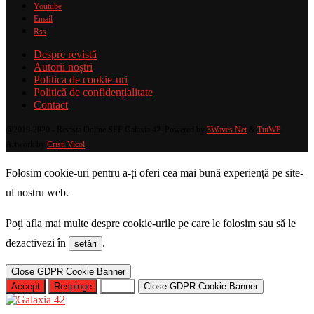
Youtube
Email
Rss
Despre revistă
Autorii noștri
Politica de cookie-uri
Politică de confidențialitate
Contact
@2019-2020 - Revista Online SFF Galaxia 42. Powered by
3Waves Net
&
TutWP
.
Artwork by
Cristi Vicol
.
Folosim cookie-uri pentru a-ți oferi cea mai bună experiență pe site-
ul nostru web.
Poți afla mai multe despre cookie-urile pe care le folosim sau să le
dezactivezi în
.
setări
Close GDPR Cookie Banner
Accept
Respinge
Setări
Close GDPR Cookie Banner