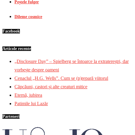
Peștele fulger
Dileme cosmice
Facebook
Articole recente
„Disclosure Day” – Spielberg se întoarce la extratereștri, dar
vorbește despre oameni
Cenaclul „H.G. Wells”. Cum se (p)repară viitorul
Căpcăuni, castori și alte creaturi mitice
Eternă, iubirea
Patimile lui Lazăr
Parteneri