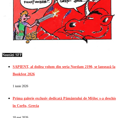
Noutăți SFF
SAPIENT, al doilea volum din seria Nordam 2190, se lansează la
Bookfest 2026
1 iunie 2026
Prima galerie exclusiv dedicată Pământului de Mijloc s-a deschis
în Corfu, Grecia
18 mai 2026