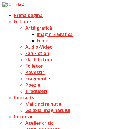
Prima pagină
Ficțiune
Artă grafică
Imagini / Grafică
Filme
Audio-Video
Fan Fiction
Flash fiction
Foileton
Povestiri
Fragmente
Poezie
Traduceri
Podcasts
Mai cinci minute
Galaxia Imaginarului
Recenzii
Atelier critic