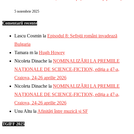
5 noiembrie 2025
Comentarii recente
Lascu Cosmin
la
Episodul 8: Sefiștii români invadează
Bulgaria
Tamara m
la
Hugh Howey
Nicoleta Dinache
la
NOMINALIZĂRI LA PREMIILE
NAȚIONALE DE SCIENCE-FICTION, ediția a 47-a,
Craiova, 24-26 aprilie 2026
Nicoleta Dinache
la
NOMINALIZĂRI LA PREMIILE
NAȚIONALE DE SCIENCE-FICTION, ediția a 47-a,
Craiova, 24-26 aprilie 2026
Unu Altu
la
Afinități între muzică și SF
TGIFF 2025