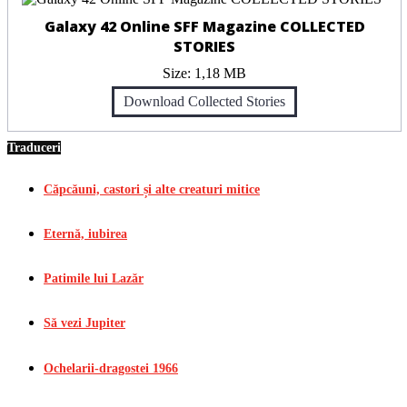
Galaxy 42 Online SFF Magazine COLLECTED
STORIES
Size:
1,18 MB
Download Collected Stories
Traduceri
Căpcăuni, castori și alte creaturi mitice
Eternă, iubirea
Patimile lui Lazăr
Să vezi Jupiter
Ochelarii-dragostei 1966