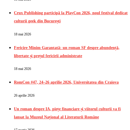
Crux Publishing participă la PlayCon 2026, noul festival dedicat
culturii geek din București
18 mai 2026
Fericire Minim Garantată: un roman SF despre abundență,
libertate și prețul fericirii administrate
18 mai 2026
RomCon #47, 24–26 aprilie 2026, Universitatea din Craiova
26 aprilie 2026
Un roman despre IA, piețe financiare și viitorul culturii va fi
lansat la Muzeul Național al Literaturii Române