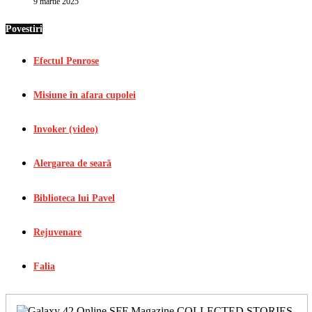
9 martie 2025
Povestiri
Efectul Penrose
Misiune în afara cupolei
Invoker (video)
Alergarea de seară
Biblioteca lui Pavel
Rejuvenare
Falia