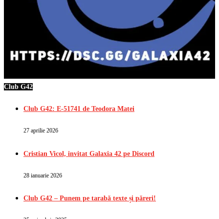
Club G42
Club G42: E-51741 de Teodora Matei
27 aprilie 2026
Cristian Vicol, invitat Galaxia 42 pe Discord
28 ianuarie 2026
Club G42 – Punem pe tarabă texte și păreri!