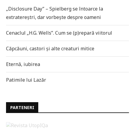
„Disclosure Day” – Spielberg se întoarce la
extratereștri, dar vorbește despre oameni
Cenaclul „H.G. Wells”. Cum se (p)repară viitorul
Căpcăuni, castori și alte creaturi mitice
Eternă, iubirea
Patimile lui Lazăr
PARTENERI