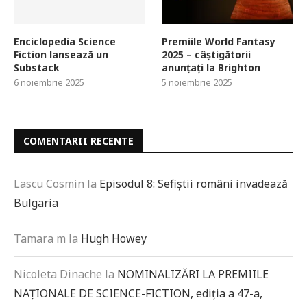
Enciclopedia Science
Premiile World Fantasy
Fiction lansează un
2025 – câștigătorii
Substack
anunțați la Brighton
6 noiembrie 2025
5 noiembrie 2025
COMENTARII RECENTE
Lascu Cosmin
la
Episodul 8: Sefiștii români invadează
Bulgaria
Tamara m
la
Hugh Howey
Nicoleta Dinache
la
NOMINALIZĂRI LA PREMIILE
NAȚIONALE DE SCIENCE-FICTION, ediția a 47-a,