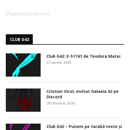
CLUB G42
Club G42: E-51741 de Teodora Matei
27 aprilie 2026
Cristian Vicol, invitat Galaxia 42 pe
Discord
28 ianuarie 2026
Club G42 – Punem pe tarabă texte și