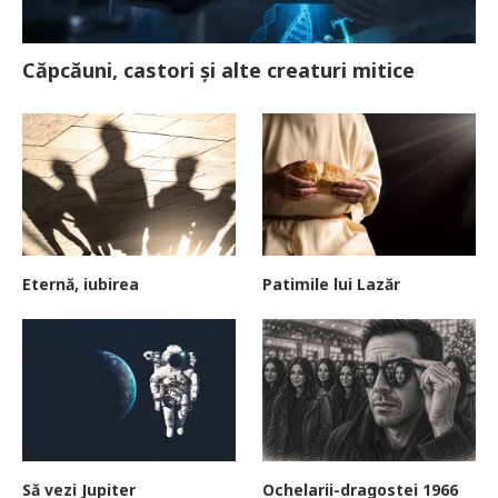
Căpcăuni, castori și alte creaturi mitice
Eternă, iubirea
Patimile lui Lazăr
Să vezi Jupiter
Ochelarii-dragostei 1966