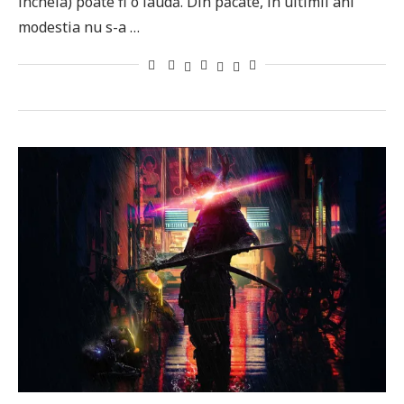
încheia) poate fi o laudă. Din păcate, în ultimii ani
modestia nu s-a …