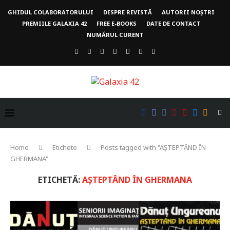
GHIDUL COLABORATORULUI
DESPRE REVISTĂ
AUTORII NOȘTRI
PREMIILE GALAXIA 42
FREE E-BOOKS
DATE DE CONTACT
NUMĂRUL CURENT
Home
Etichete
Posts tagged with "AȘTEPTÂND ÎN
GHERMANA"
ETICHETĂ:
AȘTEPTÂND ÎN GHERMANA