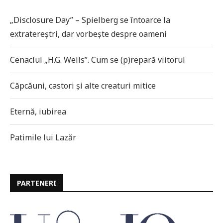
„Disclosure Day” – Spielberg se întoarce la
extratereștri, dar vorbește despre oameni
Cenaclul „H.G. Wells”. Cum se (p)repară viitorul
Căpcăuni, castori și alte creaturi mitice
Eternă, iubirea
Patimile lui Lazăr
PARTENERI