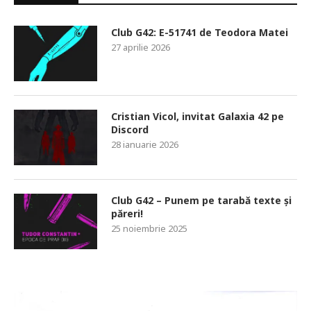
Club G42: E-51741 de Teodora Matei
27 aprilie 2026
Cristian Vicol, invitat Galaxia 42 pe
Discord
28 ianuarie 2026
Club G42 – Punem pe tarabă texte și
păreri!
25 noiembrie 2025