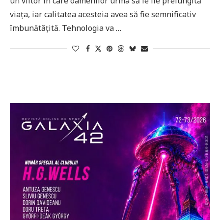
un viitor în care oamenilor urma să le fie prelungită
viața, iar calitatea acesteia avea să fie semnificativ
îmbunătățită. Tehnologia va …