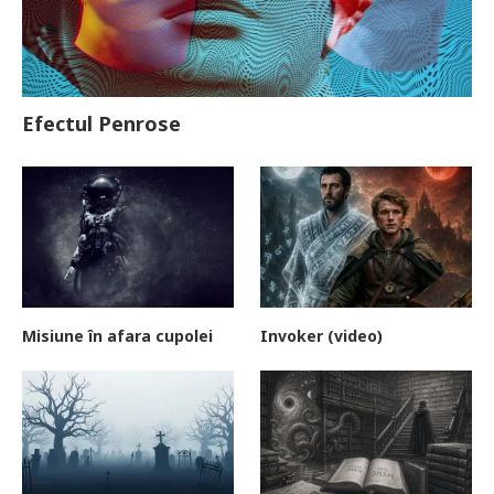
Efectul Penrose
Misiune în afara cupolei
Invoker (video)