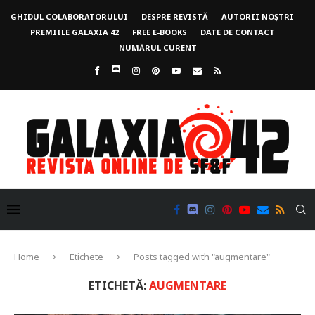
GHIDUL COLABORATORULUI
DESPRE REVISTĂ
AUTORII NOȘTRI
PREMIILE GALAXIA 42
FREE E-BOOKS
DATE DE CONTACT
NUMĂRUL CURENT
Home
Etichete
Posts tagged with "augmentare"
ETICHETĂ:
AUGMENTARE