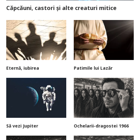
Căpcăuni, castori și alte creaturi mitice
Eternă, iubirea
Patimile lui Lazăr
Să vezi Jupiter
Ochelarii-dragostei 1966