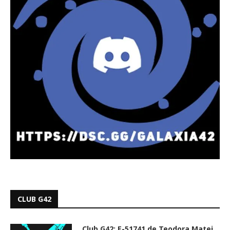
CLUB G42
Club G42: E-51741 de Teodora Matei