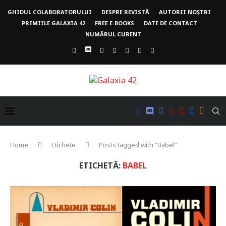
GHIDUL COLABORATORULUI
DESPRE REVISTĂ
AUTORII NOȘTRI
PREMIILE GALAXIA 42
FREE E-BOOKS
DATE DE CONTACT
NUMĂRUL CURENT
Home
Etichete
Posts tagged with "Babel"
ETICHETĂ:
BABEL