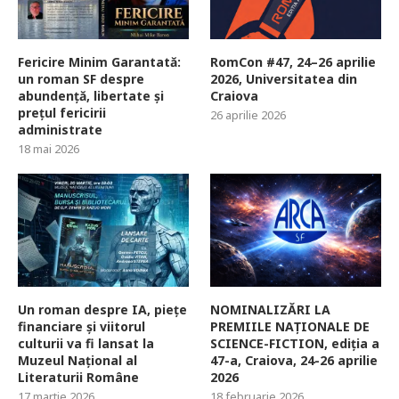
Fericire Minim Garantată:
RomCon #47, 24–26 aprilie
un roman SF despre
2026, Universitatea din
abundență, libertate și
Craiova
prețul fericirii
26 aprilie 2026
administrate
18 mai 2026
Un roman despre IA, piețe
NOMINALIZĂRI LA
financiare și viitorul
PREMIILE NAȚIONALE DE
culturii va fi lansat la
SCIENCE-FICTION, ediția a
Muzeul Național al
47-a, Craiova, 24-26 aprilie
Literaturii Române
2026
17 martie 2026
18 februarie 2026