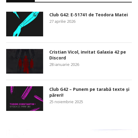
Club G42: E-51741 de Teodora Matei
27 aprilie 2026
Cristian Vicol, invitat Galaxia 42 pe
Discord
28 ianuarie 2026
Club G42 – Punem pe tarabă texte și
păreri!
25 noiembrie 2025