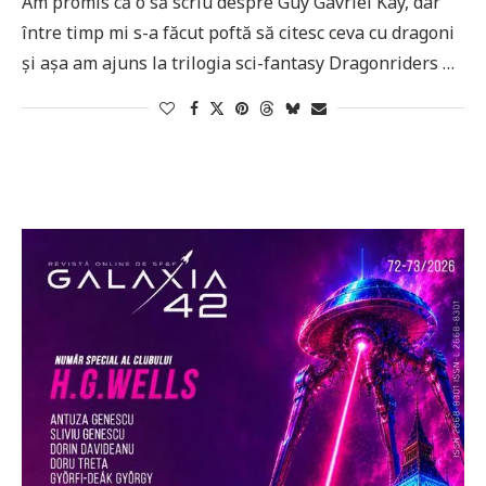
Am promis că o să scriu despre Guy Gavriel Kay, dar
între timp mi s-a făcut poftă să citesc ceva cu dragoni
și așa am ajuns la trilogia sci-fantasy Dragonriders …