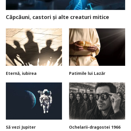
Căpcăuni, castori și alte creaturi mitice
Eternă, iubirea
Patimile lui Lazăr
Să vezi Jupiter
Ochelarii-dragostei 1966