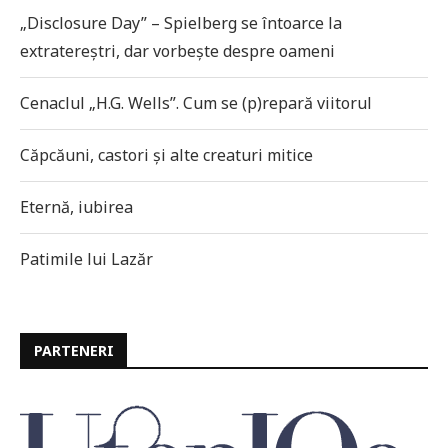
„Disclosure Day” – Spielberg se întoarce la
extratereștri, dar vorbește despre oameni
Cenaclul „H.G. Wells”. Cum se (p)repară viitorul
Căpcăuni, castori și alte creaturi mitice
Eternă, iubirea
Patimile lui Lazăr
PARTENERI