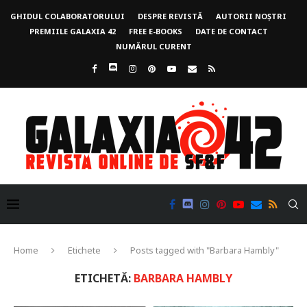
GHIDUL COLABORATORULUI
DESPRE REVISTĂ
AUTORII NOȘTRI
PREMIILE GALAXIA 42
FREE E-BOOKS
DATE DE CONTACT
NUMĂRUL CURENT
Home
Etichete
Posts tagged with "Barbara Hambly"
ETICHETĂ:
BARBARA HAMBLY