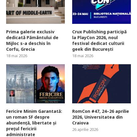
Prima galerie exclusiv
Crux Publishing participă
dedicată Pământului de
la PlayCon 2026, noul
Mijloc s-a deschis în
festival dedicat culturii
Corfu, Grecia
geek din București
18 mai 2026
18 mai 2026
Fericire Minim Garantată:
RomCon #47, 24–26 aprilie
un roman SF despre
2026, Universitatea din
abundență, libertate și
Craiova
prețul fericirii
26 aprilie 2026
administrate