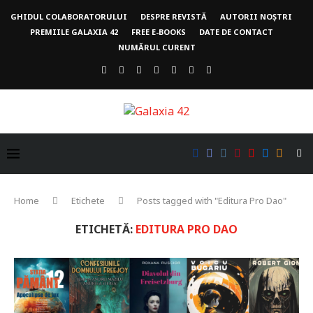
GHIDUL COLABORATORULUI
DESPRE REVISTĂ
AUTORII NOȘTRI
PREMIILE GALAXIA 42
FREE E-BOOKS
DATE DE CONTACT
NUMĂRUL CURENT
Home
Etichete
Posts tagged with "Editura Pro Dao"
ETICHETĂ:
EDITURA PRO DAO