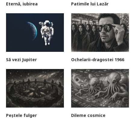
Eternă, iubirea
Patimile lui Lazăr
Să vezi Jupiter
Ochelarii-dragostei 1966
Peștele fulger
Dileme cosmice