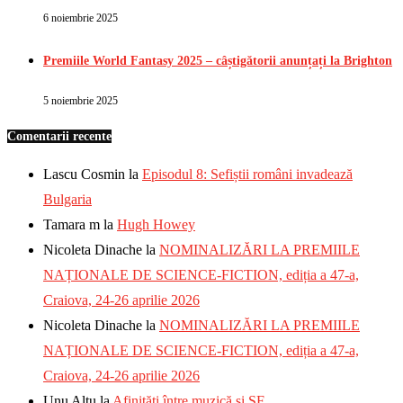
6 noiembrie 2025
Premiile World Fantasy 2025 – câștigătorii anunțați la Brighton
5 noiembrie 2025
Comentarii recente
Lascu Cosmin
la
Episodul 8: Sefiștii români invadează
Bulgaria
Tamara m
la
Hugh Howey
Nicoleta Dinache
la
NOMINALIZĂRI LA PREMIILE
NAȚIONALE DE SCIENCE-FICTION, ediția a 47-a,
Craiova, 24-26 aprilie 2026
Nicoleta Dinache
la
NOMINALIZĂRI LA PREMIILE
NAȚIONALE DE SCIENCE-FICTION, ediția a 47-a,
Craiova, 24-26 aprilie 2026
Unu Altu
la
Afinități între muzică și SF