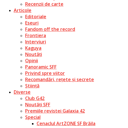
Recenzii de carte
Articole
Editoriale
Eseuri
Fandom off the record
Frontiera
Interviuri
Kaguya
Noutăți
Opinii
Panoramic SFF
Privind spre viitor
Recomandări, rețete și secrete
Știință
Diverse
Club G42
Noutăți SFF
Premiile revistei Galaxia 42
Special
Cenaclul ArtZONE SF Brăila