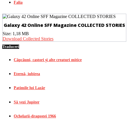
Falia
Galaxy 42 Online SFF Magazine COLLECTED STORIES
Size:
1,18 MB
Download Collected Stories
Traduceri
Căpcăuni, castori și alte creaturi mitice
Eternă, iubirea
Patimile lui Lazăr
Să vezi Jupiter
Ochelarii-dragostei 1966