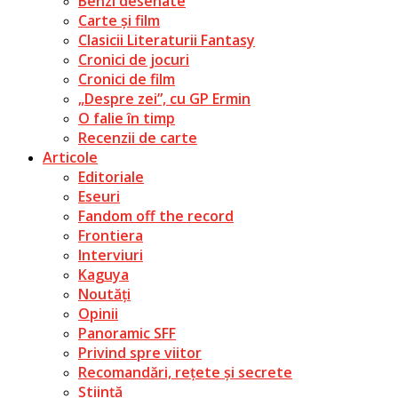
Benzi desenate
Carte și film
Clasicii Literaturii Fantasy
Cronici de jocuri
Cronici de film
„Despre zei”, cu GP Ermin
O falie în timp
Recenzii de carte
Articole
Editoriale
Eseuri
Fandom off the record
Frontiera
Interviuri
Kaguya
Noutăți
Opinii
Panoramic SFF
Privind spre viitor
Recomandări, rețete și secrete
Știință