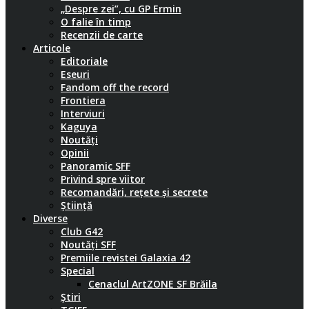
„Despre zei”, cu GP Ermin
O falie în timp
Recenzii de carte
Articole
Editoriale
Eseuri
Fandom off the record
Frontiera
Interviuri
Kaguya
Noutăți
Opinii
Panoramic SFF
Privind spre viitor
Recomandări, rețete și secrete
Știință
Diverse
Club G42
Noutăți SFF
Premiile revistei Galaxia 42
Special
Cenaclul ArtZONE SF Brăila
Știri