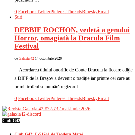
0
Facebook
Twitter
Pinterest
Threads
Bluesky
Email
Știri
DEBBIE ROCHON, vedetă a genului
Horror, omagiată la Dracula Film
Festival
de
Galaxia 42
14 octombrie 2020
Acordarea titlului onorific de Conte Dracula la fiecare ediție
a DIFF de la Brașov a devenit o tradiție iar printre cei care au
primit trofeul se numără regizorul …
0
Facebook
Twitter
Pinterest
Threads
Bluesky
Email
Club G42
Club G42: E-51741 de Teodora Matei