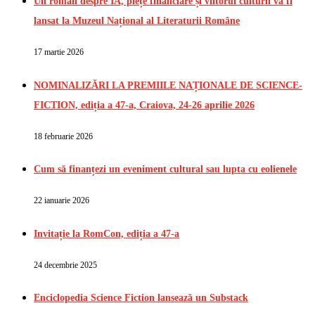
Un roman despre IA, piețe financiare și viitorul culturii va fi
lansat la Muzeul Național al Literaturii Române
17 martie 2026
NOMINALIZĂRI LA PREMIILE NAȚIONALE DE SCIENCE-
FICTION, ediția a 47-a, Craiova, 24-26 aprilie 2026
18 februarie 2026
Cum să finanțezi un eveniment cultural sau lupta cu eolienele
22 ianuarie 2026
Invitație la RomCon, ediția a 47-a
24 decembrie 2025
Enciclopedia Science Fiction lansează un Substack