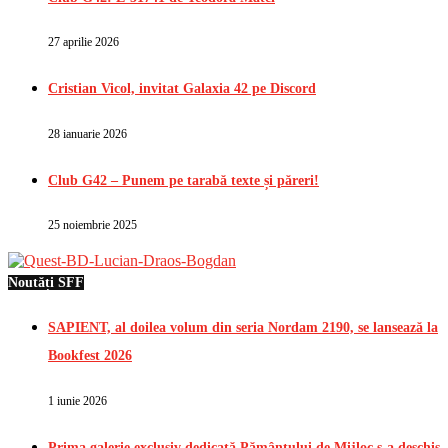
27 aprilie 2026
Cristian Vicol, invitat Galaxia 42 pe Discord
28 ianuarie 2026
Club G42 – Punem pe tarabă texte și păreri!
25 noiembrie 2025
Noutăți SFF
SAPIENT, al doilea volum din seria Nordam 2190, se lansează la
Bookfest 2026
1 iunie 2026
Prima galerie exclusiv dedicată Pământului de Mijloc s-a deschis