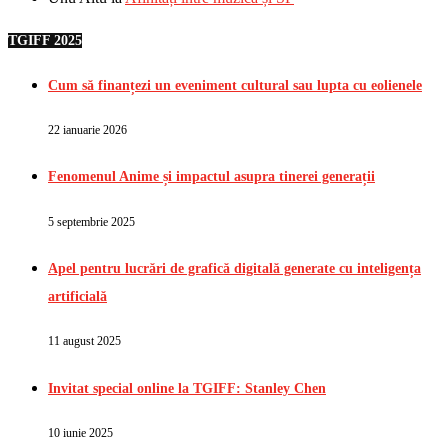
TGIFF 2025
Cum să finanțezi un eveniment cultural sau lupta cu eolienele
22 ianuarie 2026
Fenomenul Anime și impactul asupra tinerei generații
5 septembrie 2025
Apel pentru lucrări de grafică digitală generate cu inteligența
artificială
11 august 2025
Invitat special online la TGIFF: Stanley Chen
10 iunie 2025