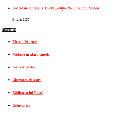
Invitat de onoare la TGIFF, ediția 2025: Sándor Szélesi
9 martie 2025
Povestiri
Efectul Penrose
Misiune în afara cupolei
Invoker (video)
Alergarea de seară
Biblioteca lui Pavel
Rejuvenare