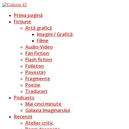
Prima pagină
Ficțiune
Artă grafică
Imagini / Grafică
Filme
Audio-Video
Fan Fiction
Flash fiction
Foileton
Povestiri
Fragmente
Poezie
Traduceri
Podcasts
Mai cinci minute
Galaxia Imaginarului
Recenzii
Atelier critic