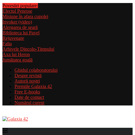
Povestiri populare:
Efectul Penrose
Misiune în afara cupolei
Invoker (video)
Alergarea de seară
Biblioteca lui Pavel
Rejuvenare
Falia
Arhivele Dincolo-Timpului
Axa lui Heron
Jumătatea goală
Ghidul colaboratorului
Despre revistă
Autorii noștri
Premiile Galaxia 42
Free E-books
Date de contact
Numărul curent