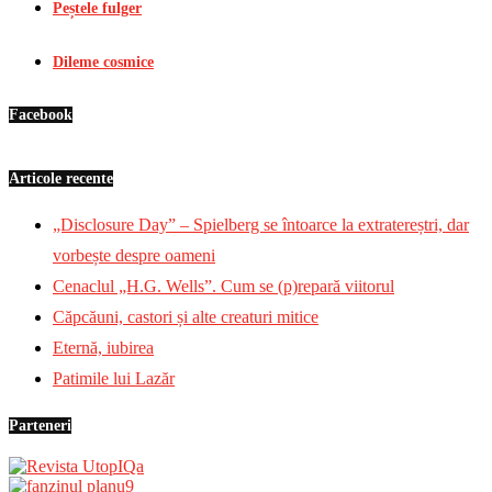
Peștele fulger
Dileme cosmice
Facebook
Articole recente
„Disclosure Day” – Spielberg se întoarce la extratereștri, dar
vorbește despre oameni
Cenaclul „H.G. Wells”. Cum se (p)repară viitorul
Căpcăuni, castori și alte creaturi mitice
Eternă, iubirea
Patimile lui Lazăr
Parteneri