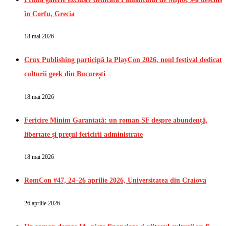
în Corfu, Grecia
18 mai 2026
Crux Publishing participă la PlayCon 2026, noul festival dedicat
culturii geek din București
18 mai 2026
Fericire Minim Garantată: un roman SF despre abundență,
libertate și prețul fericirii administrate
18 mai 2026
RomCon #47, 24–26 aprilie 2026, Universitatea din Craiova
26 aprilie 2026