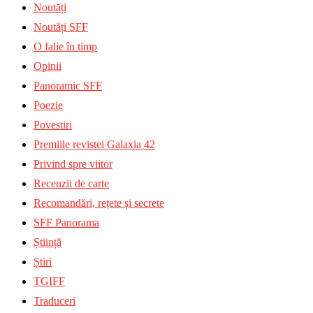
Noutăți
Noutăți SFF
O falie în timp
Opinii
Panoramic SFF
Poezie
Povestiri
Premiile revistei Galaxia 42
Privind spre viitor
Recenzii de carte
Recomandări, rețete și secrete
SFF Panorama
Știință
Știri
TGIFF
Traduceri