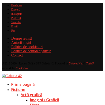
Facebook
Discord
Instagram
Pinterest
Youtube
Email
Rss
Despre revistă
Autorii noștri
Politica de cookie-uri
Politică de confidențialitate
Contact
@2019-2020 - Revista Online SFF Galaxia 42. Powered by
3Waves Net
&
TutWP
.
Artwork by
Cristi Vicol
.
Prima pagină
Ficțiune
Artă grafică
Imagini / Grafică
Filme