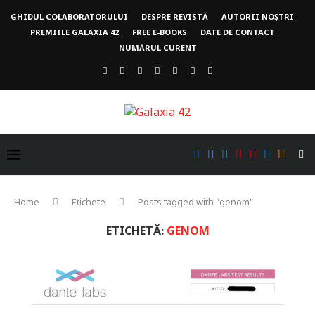
GHIDUL COLABORATORULUI
DESPRE REVISTĂ
AUTORII NOȘTRI
PREMIILE GALAXIA 42
FREE E-BOOKS
DATE DE CONTACT
NUMĂRUL CURENT
Home
Etichete
Posts tagged with "genom"
ETICHETĂ:
GENOM