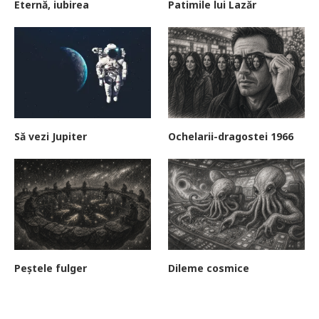
Eternă, iubirea
Patimile lui Lazăr
Să vezi Jupiter
Ochelarii-dragostei 1966
Peștele fulger
Dileme cosmice