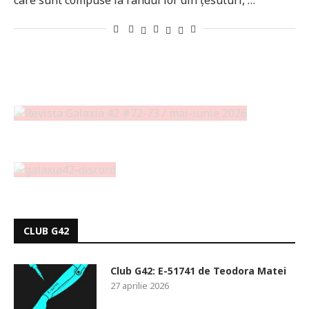
care sunt compuse la rândul lor din țesuturi, …
CLUB G42
Club G42: E-51741 de Teodora Matei
27 aprilie 2026