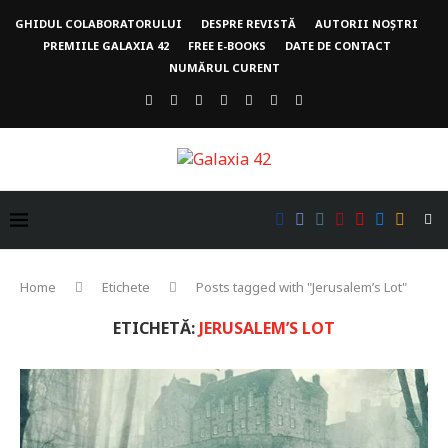
GHIDUL COLABORATORULUI
DESPRE REVISTĂ
AUTORII NOȘTRI
PREMIILE GALAXIA 42
FREE E-BOOKS
DATE DE CONTACT
NUMĂRUL CURENT
Home
Etichete
Posts tagged with "Jerusalem’s Lot"
ETICHETĂ:
JERUSALEM’S LOT