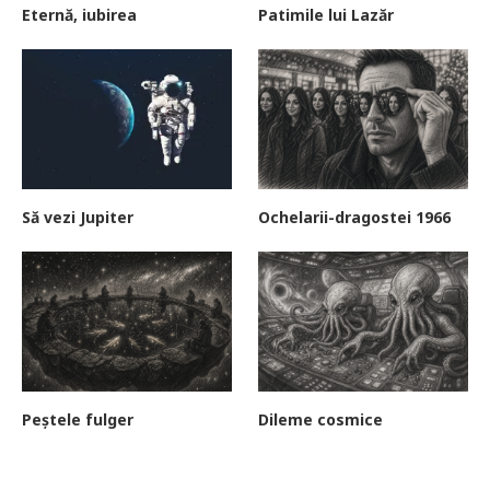
Eternă, iubirea
Patimile lui Lazăr
Să vezi Jupiter
Ochelarii-dragostei 1966
Peștele fulger
Dileme cosmice