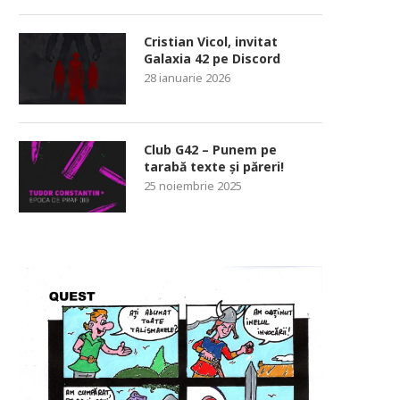
Cristian Vicol, invitat
Galaxia 42 pe Discord
28 ianuarie 2026
Club G42 – Punem pe
tarabă texte și păreri!
25 noiembrie 2025