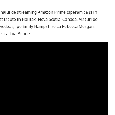
canalul de streaming Amazon Prime (sperăm că și în
t făcute în Halifax, Nova Scotia, Canada. Alături de
m vedea și pe Emily Hampshire ca Rebecca Morgan,
us ca Loa Boone.