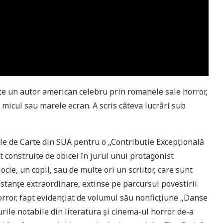
te un autor american celebru prin romanele sale horror,
 micul sau marele ecran. A scris câteva lucrări sub
le de Carte din SUA pentru o „Contribuție Excepțională
 construite de obicei în jurul unui protagonist
cie, un copil, sau de multe ori un scriitor, care sunt
stanțe extraordinare, extinse pe parcursul povestirii.
rror, fapt evidențiat de volumul său nonficțiune „Danse
ile notabile din literatura și cinema-ul horror de-a