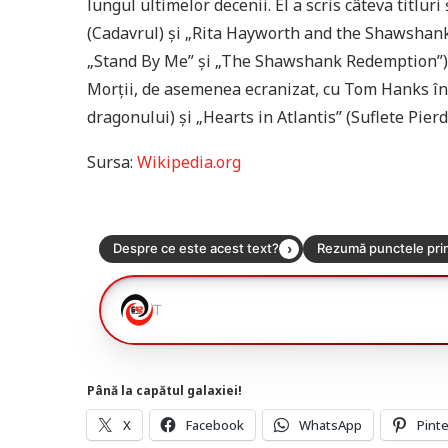
lungul ultimelor decenii. El a scris câteva titlur
(Cadavrul) și „Rita Hayworth and the Shawshank
„Stand By Me” și „The Shawshank Redemption”),
Morții, de asemenea ecranizat, cu Tom Hanks în r
dragonului) și „Hearts in Atlantis” (Suflete Pierd
Sursa:
Wikipedia.org
Până la capătul galaxiei!
X
Facebook
WhatsApp
Pint