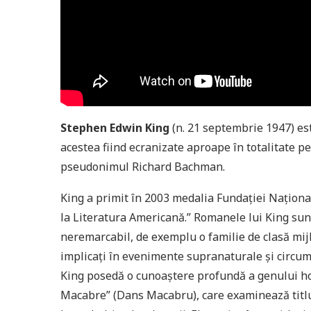
Stephen Edwin King
(n. 21 septembrie 1947) es
acestea fiind ecranizate aproape în totalitate pe
pseudonimul Richard Bachman.
King a primit în 2003 medalia Fundației Naționa
la Literatura Americană.” Romanele lui King sunt
neremarcabil, de exemplu o familie de clasă mijlo
implicați în evenimente supranaturale și circum
King posedă o cunoaștere profundă a genului ho
Macabre” (Dans Macabru), care examinează titlur