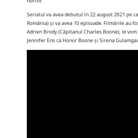
horror.
Serialul va avea debutul în 22 august 2021 pe 
România) și va avea 10 episoade. Filmările au fos
Adrien Brody (Căpitanul Charles Boone), le vo
Jennifer Ens ca Honor Boone și Sirena Gulamga