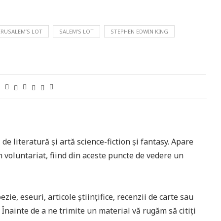
ERUSALEM’S LOT
SALEM'S LOT
STEPHEN EDWIN KING
 de literatură și artă science-fiction și fantasy. Apare
n voluntariat, fiind din aceste puncte de vedere un
ie, eseuri, articole științifice, recenzii de carte sau
ă. Înainte de a ne trimite un material vă rugăm să citiți