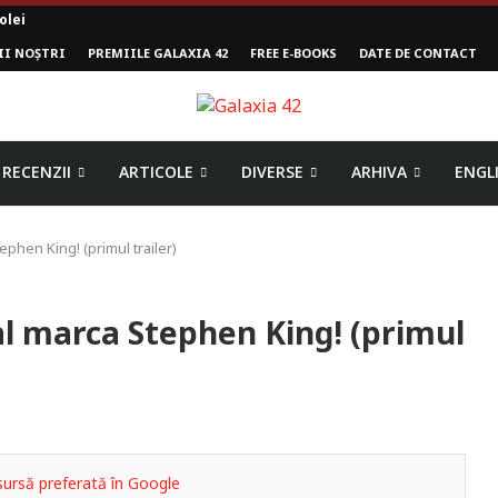
II NOȘTRI
PREMIILE GALAXIA 42
FREE E-BOOKS
DATE DE CONTACT
mpului
RECENZII
ARTICOLE
DIVERSE
ARHIVA
ENGL
phen King! (primul trailer)
l marca Stephen King! (primul
ursă preferată în Google