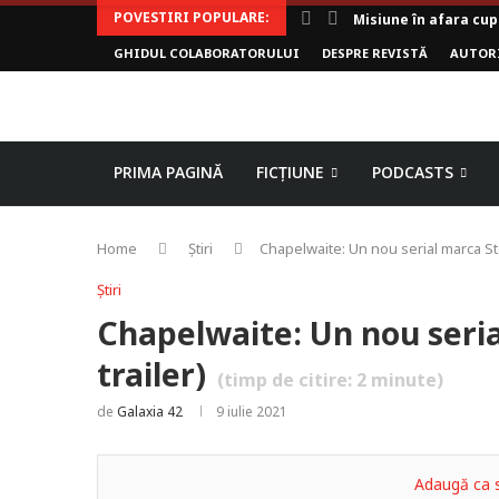
POVESTIRI POPULARE:
Invoker (video)
GHIDUL COLABORATORULUI
DESPRE REVISTĂ
AUTOR
Alergarea de seară
Biblioteca lui Pavel
Rejuvenare
Falia
Arhivele Dincolo-Ti
Axa lui Heron
Jumătatea goală
PRIMA PAGINĂ
FICȚIUNE
PODCASTS
Home
Știri
Chapelwaite: Un nou serial marca Ste
Știri
Chapelwaite: Un nou seria
trailer)
(timp de citire:
2
minute)
de
Galaxia 42
9 iulie 2021
Adaugă ca s