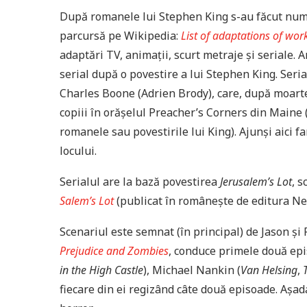
După romanele lui Stephen King s-au făcut numer
parcursă pe Wikipedia:
List of adaptations of wor
adaptări TV, animații, scurt metraje și seriale.
serial după o povestire a lui Stephen King. Seri
Charles Boone (Adrien Brody), care, după moarte
copiii în orășelul Preacher’s Corners din Maine (
romanele sau povestirile lui King). Ajunși aici f
locului.
Serialul are la bază povestirea
Jerusalem’s Lot
, s
Salem’s Lot
(publicat în românește de editura Ne
Scenariul este semnat (în principal) de Jason și P
Prejudice and Zombies
, conduce primele două epi
in the High Castle
), Michael Nankin (
Van Helsing
,
fiecare din ei regizând câte două episoade. Așada