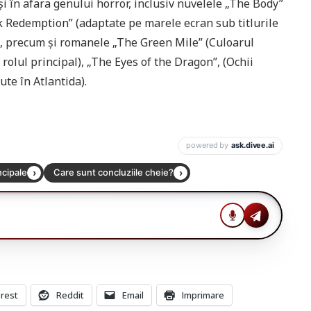
i și în afara genului horror, inclusiv nuvelele „The Body”
 Redemption” (adaptate pe marele ecran sub titlurile
 precum și romanele „The Green Mile” (Culoarul
olul principal), „The Eyes of the Dragon”, (Ochii
ute în Atlantida).
erest
Reddit
Email
Imprimare