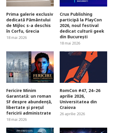
Prima galerie exclusiv
Crux Publishing
dedicată Pământului
participă la PlayCon
de Mijloc s-a deschis
2026, noul festival
în Corfu, Grecia
dedicat culturii geek
din București
18 mai 2026
18 mai 2026
Fericire Minim
RomCon #47, 24–26
Garantată: un roman
aprilie 2026,
SF despre abundență,
Universitatea din
libertate și prețul
Craiova
fericirii administrate
26 aprilie 2026
18 mai 2026