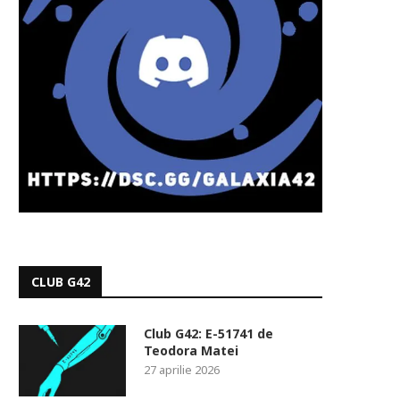
CLUB G42
Club G42: E-51741 de
Teodora Matei
27 aprilie 2026