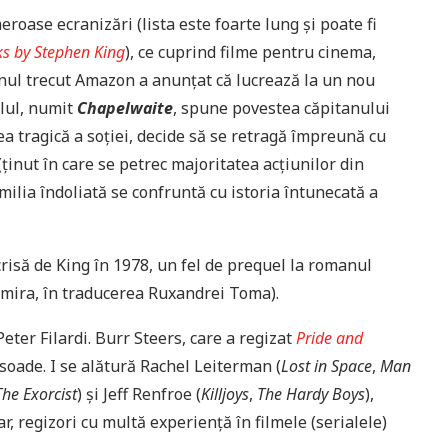
oase ecranizări (lista este foarte lung și poate fi
ks by Stephen King
), ce cuprind filme pentru cinema,
 Anul trecut Amazon a anunțat că lucrează la un nou
alul, numit
Chapelwaite
, spune povestea căpitanului
a tragică a soției, decide să se retragă împreună cu
ținut în care se petrec majoritatea acțiunilor din
amilia îndoliată se confruntă cu istoria întunecată a
crisă de King în 1978, un fel de prequel la romanul
mira, în traducerea Ruxandrei Toma).
eter Filardi. Burr Steers, care a regizat
Pride and
soade. I se alătură Rachel Leiterman (
Lost in Space
,
Man
The Exorcist
) și Jeff Renfroe (
Killjoys
,
The Hardy Boys
),
r, regizori cu multă experiență în filmele (serialele)