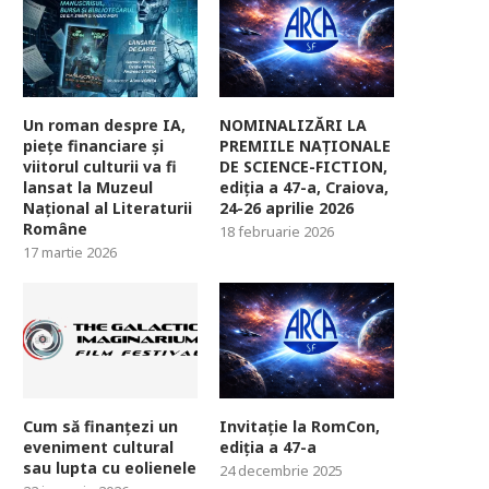
Un roman despre IA,
NOMINALIZĂRI LA
piețe financiare și
PREMIILE NAȚIONALE
viitorul culturii va fi
DE SCIENCE-FICTION,
lansat la Muzeul
ediția a 47-a, Craiova,
Național al Literaturii
24-26 aprilie 2026
Române
18 februarie 2026
17 martie 2026
Cum să finanțezi un
Invitație la RomCon,
eveniment cultural
ediția a 47-a
sau lupta cu eolienele
24 decembrie 2025