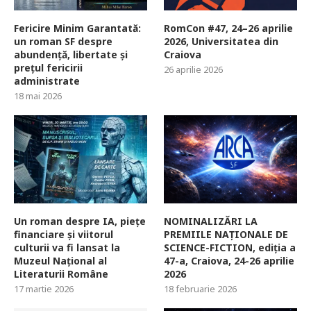
Fericire Minim Garantată:
RomCon #47, 24–26 aprilie
un roman SF despre
2026, Universitatea din
abundență, libertate și
Craiova
prețul fericirii
26 aprilie 2026
administrate
18 mai 2026
Un roman despre IA, piețe
NOMINALIZĂRI LA
financiare și viitorul
PREMIILE NAȚIONALE DE
culturii va fi lansat la
SCIENCE-FICTION, ediția a
Muzeul Național al
47-a, Craiova, 24-26 aprilie
Literaturii Române
2026
17 martie 2026
18 februarie 2026