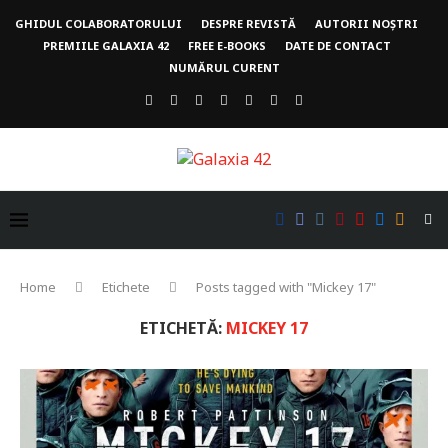
GHIDUL COLABORATORULUI
DESPRE REVISTĂ
AUTORII NOȘTRI
PREMIILE GALAXIA 42
FREE E-BOOKS
DATE DE CONTACT
NUMĂRUL CURENT
Home
Etichete
Posts tagged with "Mickey 17"
ETICHETĂ:
MICKEY 17