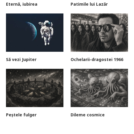
Eternă, iubirea
Patimile lui Lazăr
Să vezi Jupiter
Ochelarii-dragostei 1966
Peștele fulger
Dileme cosmice