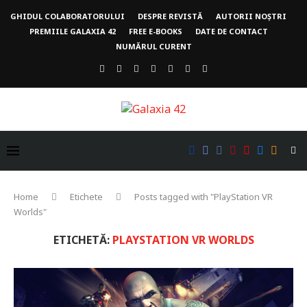
GHIDUL COLABORATORULUI
DESPRE REVISTĂ
AUTORII NOȘTRI
PREMIILE GALAXIA 42
FREE E-BOOKS
DATE DE CONTACT
NUMĂRUL CURENT
Home
Etichete
Posts tagged with "PlayStation VR
Worlds"
ETICHETĂ:
PLAYSTATION VR WORLDS