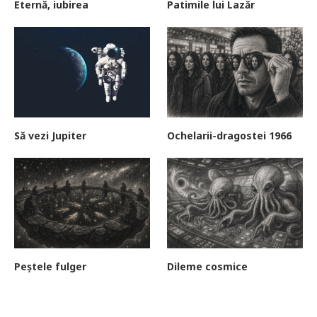
Eternă, iubirea
Patimile lui Lazăr
Să vezi Jupiter
Ochelarii-dragostei 1966
Peștele fulger
Dileme cosmice