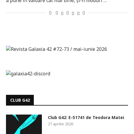
a pune în valoare cât mai bine, și-n moduri …
CLUB G42
Club G42: E-51741 de Teodora Matei
27 aprilie 2026