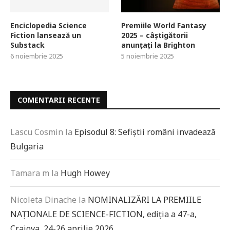
Enciclopedia Science
Premiile World Fantasy
Fiction lansează un
2025 – câștigătorii
Substack
anunțați la Brighton
6 noiembrie 2025
5 noiembrie 2025
COMENTARII RECENTE
Lascu Cosmin
la
Episodul 8: Sefiștii români invadează
Bulgaria
Tamara m
la
Hugh Howey
Nicoleta Dinache
la
NOMINALIZĂRI LA PREMIILE
NAȚIONALE DE SCIENCE-FICTION, ediția a 47-a,
Craiova, 24-26 aprilie 2026