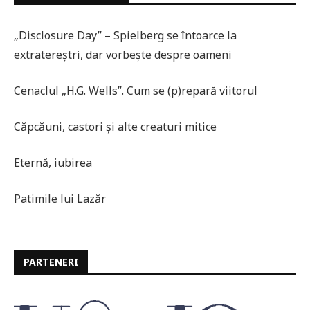
„Disclosure Day” – Spielberg se întoarce la
extratereștri, dar vorbește despre oameni
Cenaclul „H.G. Wells”. Cum se (p)repară viitorul
Căpcăuni, castori și alte creaturi mitice
Eternă, iubirea
Patimile lui Lazăr
PARTENERI