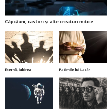
Căpcăuni, castori și alte creaturi mitice
Eternă, iubirea
Patimile lui Lazăr