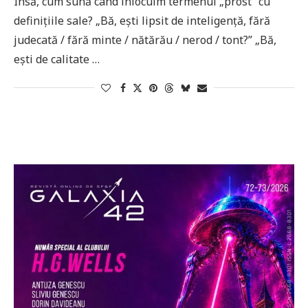
Însă, cum sună când înlocuim termenul „prost” cu
definițiile sale? „Bă, ești lipsit de inteligență, fără
judecată / fără minte / nătărău / nerod / tont?” „Bă,
ești de calitate …