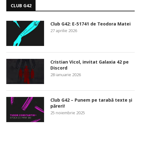
CLUB G42
Club G42: E-51741 de Teodora Matei
27 aprilie 2026
Cristian Vicol, invitat Galaxia 42 pe
Discord
28 ianuarie 2026
Club G42 – Punem pe tarabă texte și
păreri!
25 noiembrie 2025