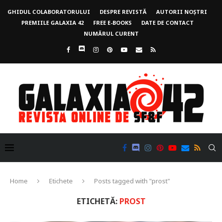
GHIDUL COLABORATORULUI
DESPRE REVISTĂ
AUTORII NOȘTRI
PREMIILE GALAXIA 42
FREE E-BOOKS
DATE DE CONTACT
NUMĂRUL CURENT
Home
Etichete
Posts tagged with "prost"
ETICHETĂ:
PROST