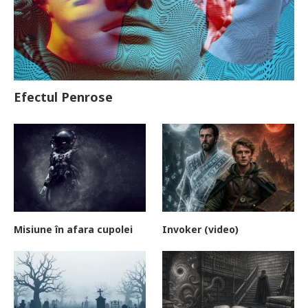
Efectul Penrose
Misiune în afara cupolei
Invoker (video)