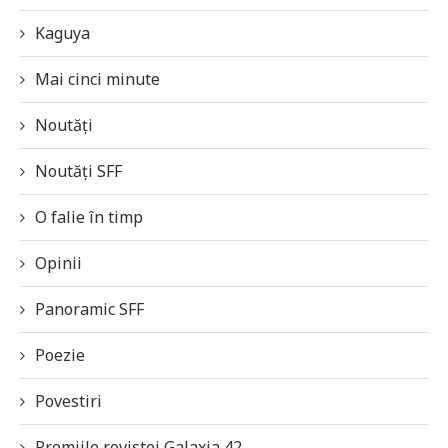
Kaguya
Mai cinci minute
Noutăți
Noutăți SFF
O falie în timp
Opinii
Panoramic SFF
Poezie
Povestiri
Premiile revistei Galaxia 42