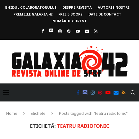
GHIDUL COLABORATORULUI
DESPRE REVISTĂ
AUTORII NOȘTRI
PREMIILE GALAXIA 42
FREE E-BOOKS
DATE DE CONTACT
NUMĂRUL CURENT
Home
Etichete
Posts tagged with "teatru radiofonic"
ETICHETĂ:
TEATRU RADIOFONIC