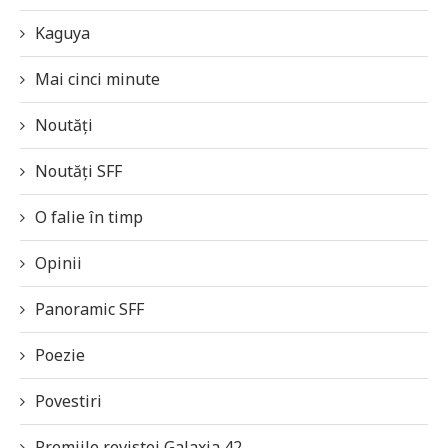
Kaguya
Mai cinci minute
Noutăți
Noutăți SFF
O falie în timp
Opinii
Panoramic SFF
Poezie
Povestiri
Premiile revistei Galaxia 42