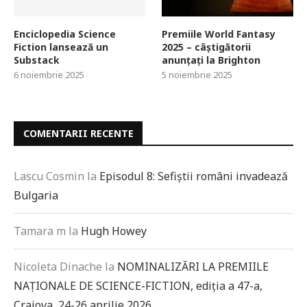
Enciclopedia Science
Premiile World Fantasy
Fiction lansează un
2025 – câștigătorii
Substack
anunțați la Brighton
6 noiembrie 2025
5 noiembrie 2025
COMENTARII RECENTE
Lascu Cosmin
la
Episodul 8: Sefiștii români invadează
Bulgaria
Tamara m
la
Hugh Howey
Nicoleta Dinache
la
NOMINALIZĂRI LA PREMIILE
NAȚIONALE DE SCIENCE-FICTION, ediția a 47-a,
Craiova, 24-26 aprilie 2026