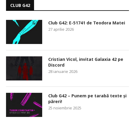
CLUB G42
Club G42: E-51741 de Teodora Matei
27 aprilie 2026
Cristian Vicol, invitat Galaxia 42 pe
Discord
28 ianuarie 2026
Club G42 – Punem pe tarabă texte și
păreri!
25 noiembrie 2025