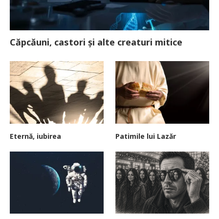
Căpcăuni, castori și alte creaturi mitice
Eternă, iubirea
Patimile lui Lazăr