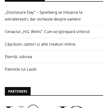
„Disclosure Day” – Spielberg se întoarce la
extratereștri, dar vorbește despre oameni
Cenaclul „H.G. Wells”. Cum se (p)repară viitorul
Căpcăuni, castori și alte creaturi mitice
Eternă, iubirea
Patimile lui Lazăr
PARTENERI