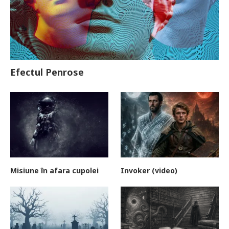
Efectul Penrose
Misiune în afara cupolei
Invoker (video)