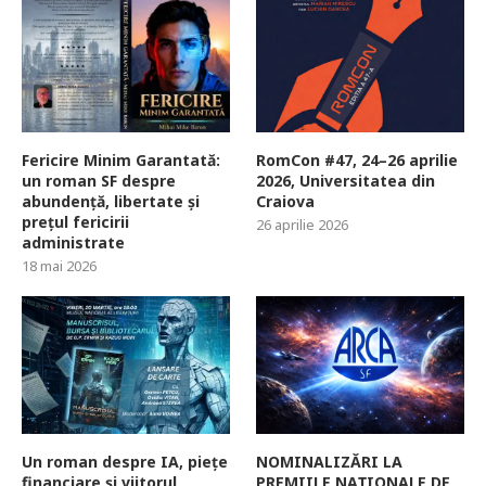
Fericire Minim Garantată:
RomCon #47, 24–26 aprilie
un roman SF despre
2026, Universitatea din
abundență, libertate și
Craiova
prețul fericirii
26 aprilie 2026
administrate
18 mai 2026
Un roman despre IA, piețe
NOMINALIZĂRI LA
financiare și viitorul
PREMIILE NAȚIONALE DE