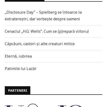
„Disclosure Day” – Spielberg se întoarce la
extratereștri, dar vorbește despre oameni
Cenaclul „H.G. Wells”. Cum se (p)repară viitorul
Căpcăuni, castori și alte creaturi mitice
Eternă, iubirea
Patimile lui Lazăr
PARTENERI