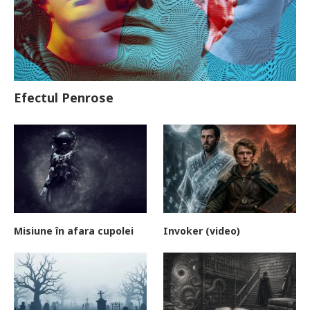
Efectul Penrose
Misiune în afara cupolei
Invoker (video)