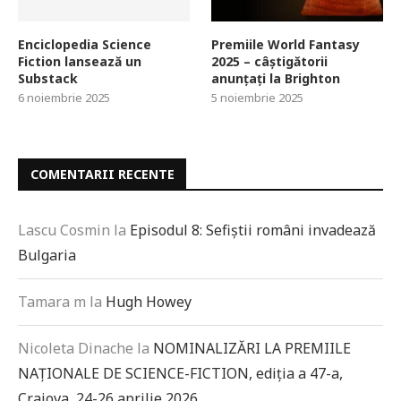
Enciclopedia Science
Premiile World Fantasy
Fiction lansează un
2025 – câștigătorii
Substack
anunțați la Brighton
6 noiembrie 2025
5 noiembrie 2025
COMENTARII RECENTE
Lascu Cosmin
la
Episodul 8: Sefiștii români invadează
Bulgaria
Tamara m
la
Hugh Howey
Nicoleta Dinache
la
NOMINALIZĂRI LA PREMIILE
NAȚIONALE DE SCIENCE-FICTION, ediția a 47-a,
Craiova, 24-26 aprilie 2026