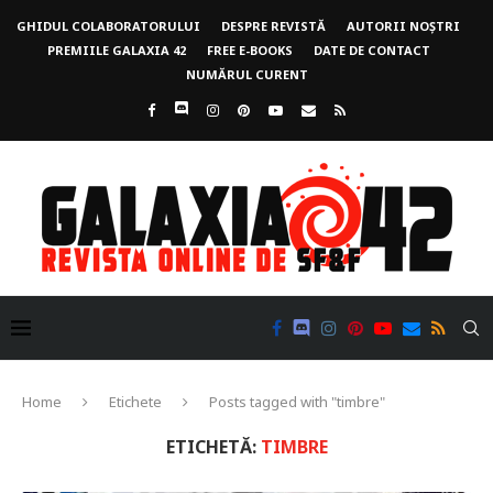
GHIDUL COLABORATORULUI
DESPRE REVISTĂ
AUTORII NOȘTRI
PREMIILE GALAXIA 42
FREE E-BOOKS
DATE DE CONTACT
NUMĂRUL CURENT
Home
Etichete
Posts tagged with "timbre"
ETICHETĂ:
TIMBRE