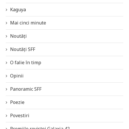
Kaguya
Mai cinci minute
Noutăți
Noutăți SFF
O falie în timp
Opinii
Panoramic SFF
Poezie
Povestiri
Premiile revistei Galaxia 42