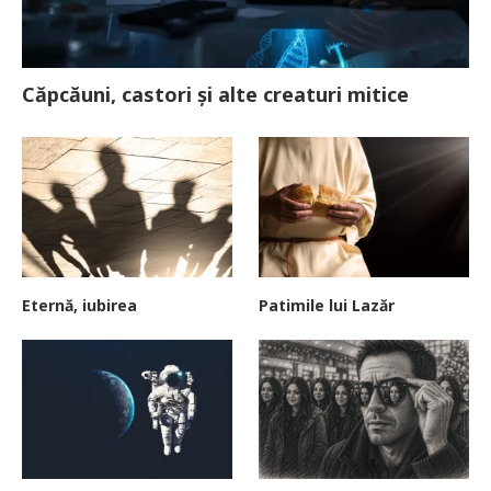
Căpcăuni, castori și alte creaturi mitice
Eternă, iubirea
Patimile lui Lazăr