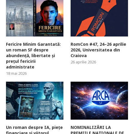
Fericire Minim Garantată:
RomCon #47, 24–26 aprilie
un roman SF despre
2026, Universitatea din
abundență, libertate și
Craiova
prețul fericirii
26 aprilie 2026
administrate
18 mai 2026
Un roman despre IA, piețe
NOMINALIZĂRI LA
financiare și viitorul
PREMIILE NAȚIONALE DE