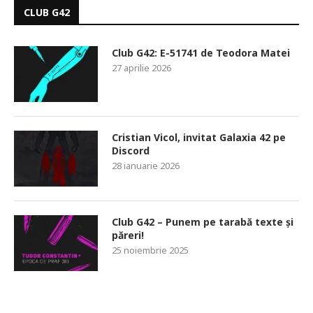
CLUB G42
Club G42: E-51741 de Teodora Matei
27 aprilie 2026
Cristian Vicol, invitat Galaxia 42 pe
Discord
28 ianuarie 2026
Club G42 – Punem pe tarabă texte și
păreri!
25 noiembrie 2025