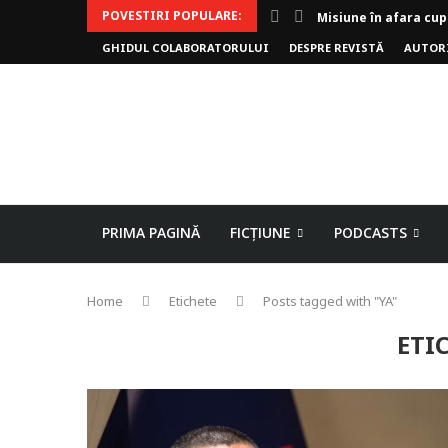
POVESTIRI POPULARE:
Invoker (video)
GHIDUL COLABORATORULUI
DESPRE REVISTĂ
AUTOR
Alergarea de seară
Biblioteca lui Pavel
Rejuvenare
Falia
Arhivele Dincolo-Ti
Axa lui Heron
Jumătatea goală
PRIMA PAGINĂ
FICȚIUNE
PODCASTS
Home
Etichete
Posts tagged with "YA"
ETI