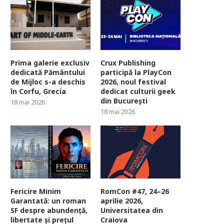
Prima galerie exclusiv
Crux Publishing
dedicată Pământului
participă la PlayCon
de Mijloc s-a deschis
2026, noul festival
în Corfu, Grecia
dedicat culturii geek
din București
18 mai 2026
18 mai 2026
Fericire Minim
RomCon #47, 24–26
Garantată: un roman
aprilie 2026,
SF despre abundență,
Universitatea din
libertate și prețul
Craiova