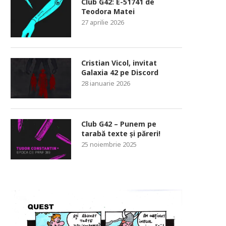
Club G42: E-51741 de
Teodora Matei
27 aprilie 2026
Cristian Vicol, invitat
Galaxia 42 pe Discord
28 ianuarie 2026
Club G42 – Punem pe
tarabă texte și păreri!
25 noiembrie 2025