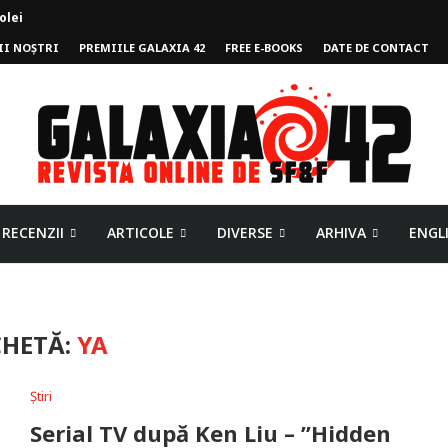
II NOȘTRI
PREMIILE GALAXIA 42
FREE E-BOOKS
DATE DE CONTACT
mpului
RECENZII
ARTICOLE
DIVERSE
ARHIVA
ENGL
CHETĂ:
YA
Știri
Serial TV după Ken Liu – ”Hidden