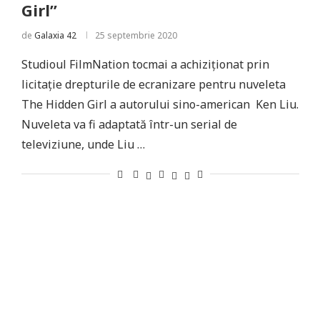
Girl”
de
Galaxia 42
25 septembrie 2020
Studioul FilmNation tocmai a achiziționat prin
licitație drepturile de ecranizare pentru nuveleta
The Hidden Girl a autorului sino-american Ken Liu.
Nuveleta va fi adaptată într-un serial de
televiziune, unde Liu …