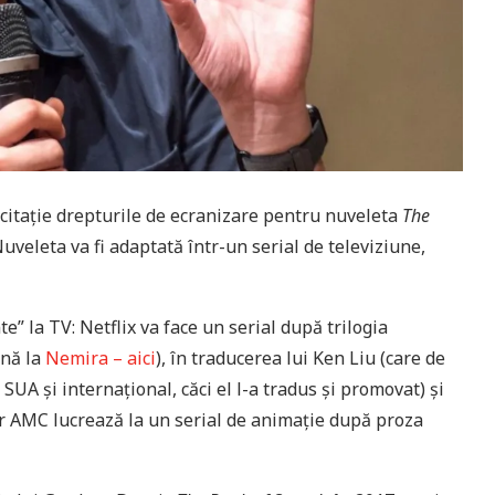
icitație drepturile de ecranizare pentru nuveleta
The
Nuveleta va fi adaptată într-un serial de televiziune,
te” la TV: Netflix va face un serial după trilogia
ână la
Nemira – aici
), în traducerea lui Ken Liu (care de
 SUA și internațional, căci el l-a tradus și promovat) și
ar AMC lucrează la un serial de animație după proza