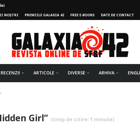
II NOȘTRI
PREMIILE GALAXIA 42
FREE E-BOOKS
DATE DE CONTACT
ului
RECENZII
ARTICOLE
DIVERSE
ARHIVA
ENGL
”
Hidden Girl”
(timp de citire:
1
minute)