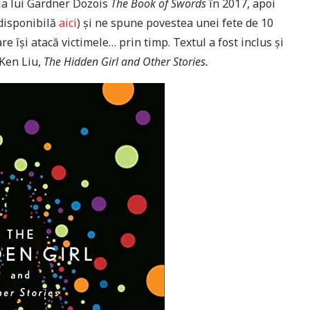
gia lui Gardner Dozois
The Book of Swords
în 2017, apoi
disponibilă
aici
) și ne spune povestea unei fete de 10
e își atacă victimele… prin timp. Textul a fost inclus și
 Ken Liu,
The Hidden Girl and Other Stories.