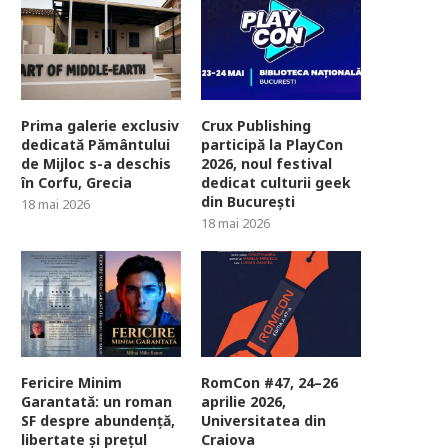
Prima galerie exclusiv
Crux Publishing
dedicată Pământului
participă la PlayCon
de Mijloc s-a deschis
2026, noul festival
în Corfu, Grecia
dedicat culturii geek
din București
18 mai 2026
18 mai 2026
Fericire Minim
RomCon #47, 24–26
Garantată: un roman
aprilie 2026,
SF despre abundență,
Universitatea din
libertate și prețul
Craiova