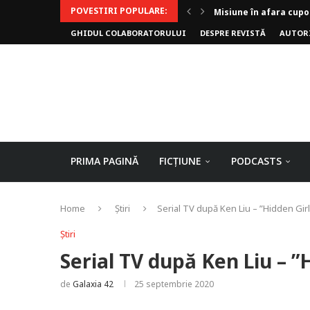
POVESTIRI POPULARE:
Invoker (video)
GHIDUL COLABORATORULUI
DESPRE REVISTĂ
AUTOR
Alergarea de seară
Biblioteca lui Pavel
Rejuvenare
Falia
Arhivele Dincolo-Timp
Axa lui Heron
Jumătatea goală
PRIMA PAGINĂ
FICȚIUNE
PODCASTS
Home
Știri
Serial TV după Ken Liu – ”Hidden Girl
Știri
Serial TV după Ken Liu – ”
de
Galaxia 42
25 septembrie 2020