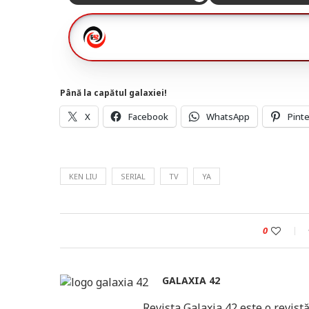
Până la capătul galaxiei!
X
Facebook
WhatsApp
Pint
KEN LIU
SERIAL
TV
YA
0
GALAXIA 42
Revista Galaxia 42 este o revistă