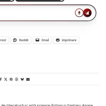
erest
Reddit
Email
Imprimare
 de literatură și artă science-fiction și fantasy. Apare