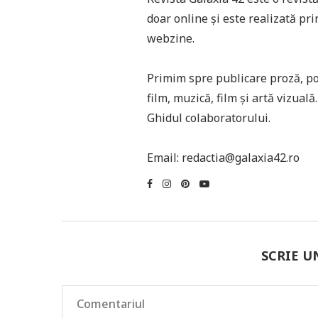
doar online și este realizată pri
webzine.
Primim spre publicare proză, poez
film, muzică, film și artă vizual
Ghidul colaboratorului.
Email: redactia@galaxia42.ro
SCRIE 