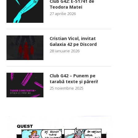
Club G42: E-51741 de
Teodora Matei
27 aprilie 2026
Cristian Vicol, invitat
Galaxia 42 pe Discord
28 ianuarie 2026
Club G42 – Punem pe
tarabă texte și păreri!
25 noiembrie 2025