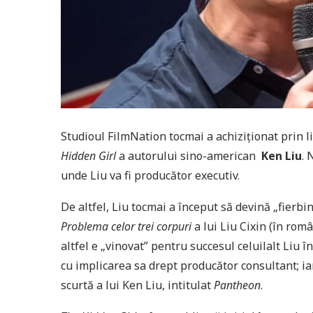
Studioul FilmNation tocmai a achiziționat prin l
Hidden Girl
a autorului sino-american
Ken Liu
. 
unde Liu va fi producător executiv.
De altfel, Liu tocmai a început să devină „fierbin
Problema celor trei corpuri
a lui Liu Cixin (în rom
altfel e „vinovat” pentru succesul celuilalt Liu în
cu implicarea sa drept producător consultant; i
scurtă a lui Ken Liu, intitulat
Pantheon
.