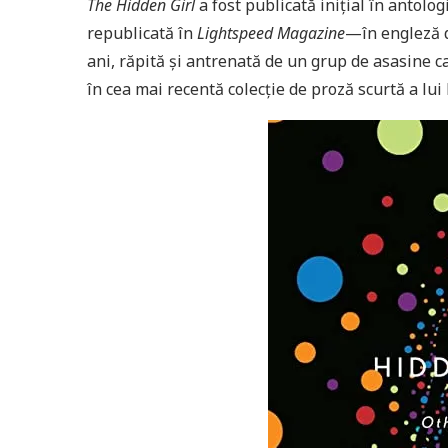
The Hidden Girl
a fost publicată inițial în antolo
republicată în
Lightspeed Magazine
—în engleză 
ani, răpită și antrenată de un grup de asasine car
în cea mai recentă colecție de proză scurtă a lui