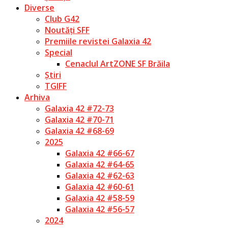
Diverse
Club G42
Noutăți SFF
Premiile revistei Galaxia 42
Special
Cenaclul ArtZONE SF Brăila
Știri
TGIFF
Arhiva
Galaxia 42 #72-73
Galaxia 42 #70-71
Galaxia 42 #68-69
2025
Galaxia 42 #66-67
Galaxia 42 #64-65
Galaxia 42 #62-63
Galaxia 42 #60-61
Galaxia 42 #58-59
Galaxia 42 #56-57
2024