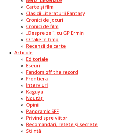
Benzi desenate
Carte și film
Clasicii Literaturii Fantasy
Cronici de jocuri
Cronici de film
„Despre zei”, cu GP Ermin
O falie în timp
Recenzii de carte
Articole
Editoriale
Eseuri
Fandom off the record
Frontiera
Interviuri
Kaguya
Noutăți
Opinii
Panoramic SFF
Privind spre viitor
Recomandări, rețete și secrete
Știință