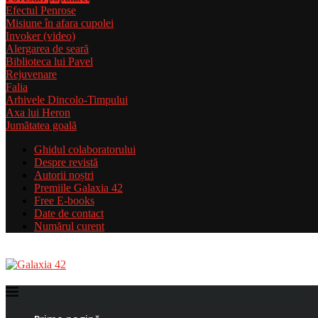
Efectul Penrose
Misiune în afara cupolei
Invoker (video)
Alergarea de seară
Biblioteca lui Pavel
Rejuvenare
Falia
Arhivele Dincolo-Timpului
Axa lui Heron
Jumătatea goală
Ghidul colaboratorului
Despre revistă
Autorii noștri
Premiile Galaxia 42
Free E-books
Date de contact
Numărul curent