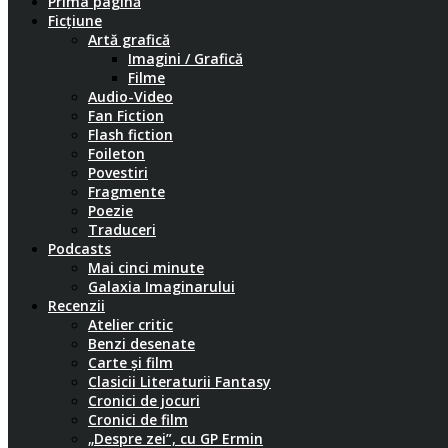
Prima pagină
Ficțiune
Artă grafică
Imagini / Grafică
Filme
Audio-Video
Fan Fiction
Flash fiction
Foileton
Povestiri
Fragmente
Poezie
Traduceri
Podcasts
Mai cinci minute
Galaxia Imaginarului
Recenzii
Atelier critic
Benzi desenate
Carte și film
Clasicii Literaturii Fantasy
Cronici de jocuri
Cronici de film
„Despre zei”, cu GP Ermin