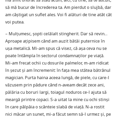
mă simt onorat să stau acum, aici, cu tine, să te ascult,
să mă bucur de încrederea ta. Am pierdut o slujbă, dar
am câștigat un suflet ales. Voi fi alături de tine atât cât
voi putea.
– Mulțumesc, șopti celălalt stingherit. Dar să revin…
Aproape ațipisem când am auzit bătăi puternice în
ușa metalică. Mi-am spus că visez, că așa ceva nu se
poate întâmpla în sectorul condamnaților pe viață.
Mi-am frecat ochii cu dosurile palmelor, m-am ridicat
în șezut și am încremenit: în fața mea stătea bătrânul
magician. Purta haina aceea lungă, de piele, cu care-l
văzusem prin pădure când n-aveam decât zece ani,
pălăria cu boruri largi, toiagul noduros ce-l ajuta să
meargă printre copaci. S-a uitat la mine cu ochi stinși
în care pâlpâia o scânteie slabă de viață. N-a rostit
nici măcar un sunet, mi-a făcut semn să-l urmez și, pe