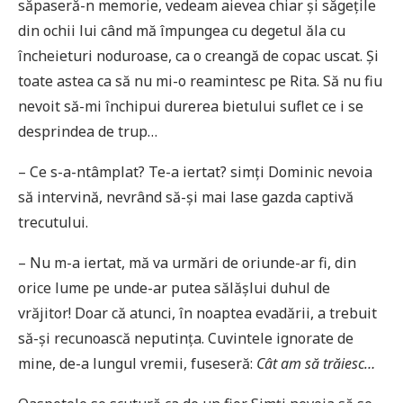
săpaseră-n memorie, vedeam aievea chiar și săgețile
din ochii lui când mă împungea cu degetul ăla cu
încheieturi noduroase, ca o creangă de copac uscat. Și
toate astea ca să nu mi-o reamintesc pe Rita. Să nu fiu
nevoit să-mi închipui durerea bietului suflet ce i se
desprindea de trup…
– Ce s-a-ntâmplat? Te-a iertat? simți Dominic nevoia
să intervină, nevrând să-și mai lase gazda captivă
trecutului.
– Nu m-a iertat, mă va urmări de oriunde-ar fi, din
orice lume pe unde-ar putea sălășlui duhul de
vrăjitor! Doar că atunci, în noaptea evadării, a trebuit
să-și recunoască neputința. Cuvintele ignorate de
mine, de-a lungul vremii, fuseseră:
Cât am să trăiesc…