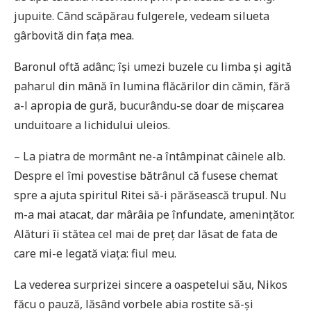
jupuite. Când scăpărau fulgerele, vedeam silueta
gârbovită din fața mea.
Baronul oftă adânc; își umezi buzele cu limba și agită
paharul din mână în lumina flăcărilor din cămin, fără
a-l apropia de gură, bucurându-se doar de mișcarea
unduitoare a lichidului uleios.
– La piatra de mormânt ne-a întâmpinat câinele alb.
Despre el îmi povestise bătrânul că fusese chemat
spre a ajuta spiritul Ritei să-i părăsească trupul. Nu
m-a mai atacat, dar mârâia pe înfundate, amenințător.
Alături îi stătea cel mai de preț dar lăsat de fata de
care mi-e legată viața: fiul meu.
La vederea surprizei sincere a oaspetelui său, Nikos
făcu o pauză, lăsând vorbele abia rostite să-și