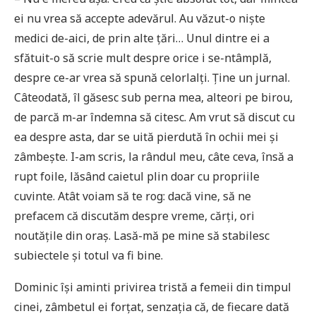
ei nu vrea să accepte adevărul. Au văzut-o niște
medici de-aici, de prin alte țări… Unul dintre ei a
sfătuit-o să scrie mult despre orice i se-ntâmplă,
despre ce-ar vrea să spună celorlalți. Ține un jurnal.
Câteodată, îl găsesc sub perna mea, alteori pe birou,
de parcă m-ar îndemna să citesc. Am vrut să discut cu
ea despre asta, dar se uită pierdută în ochii mei și
zâmbește. I-am scris, la rândul meu, câte ceva, însă a
rupt foile, lăsând caietul plin doar cu propriile
cuvinte. Atât voiam să te rog: dacă vine, să ne
prefacem că discutăm despre vreme, cărți, ori
noutățile din oraș. Lasă-mă pe mine să stabilesc
subiectele și totul va fi bine.
Dominic își aminti privirea tristă a femeii din timpul
cinei, zâmbetul ei forțat, senzația că, de fiecare dată