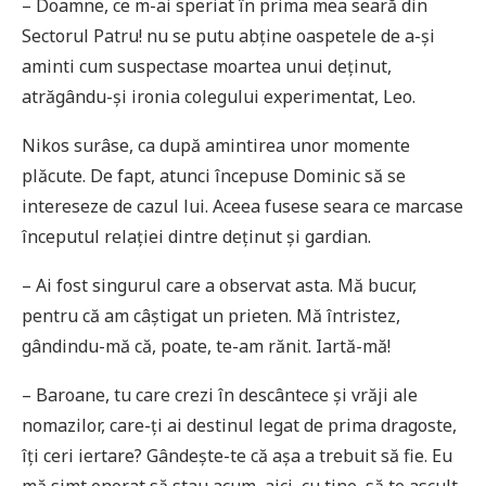
– Doamne, ce m-ai speriat în prima mea seară din
Sectorul Patru! nu se putu abține oaspetele de a-și
aminti cum suspectase moartea unui deținut,
atrăgându-și ironia colegului experimentat, Leo.
Nikos surâse, ca după amintirea unor momente
plăcute. De fapt, atunci începuse Dominic să se
intereseze de cazul lui. Aceea fusese seara ce marcase
începutul relației dintre deținut și gardian.
– Ai fost singurul care a observat asta. Mă bucur,
pentru că am câștigat un prieten. Mă întristez,
gândindu-mă că, poate, te-am rănit. Iartă-mă!
– Baroane, tu care crezi în descântece și vrăji ale
nomazilor, care-ți ai destinul legat de prima dragoste,
îți ceri iertare? Gândește-te că așa a trebuit să fie. Eu