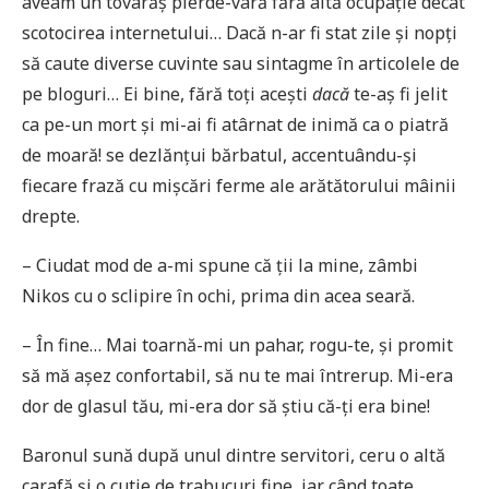
aveam un tovarăș pierde-vară fără altă ocupație decât
scotocirea internetului… Dacă n-ar fi stat zile și nopți
să caute diverse cuvinte sau sintagme în articolele de
pe bloguri… Ei bine, fără toți acești
dacă
te-aș fi jelit
ca pe-un mort și mi-ai fi atârnat de inimă ca o piatră
de moară! se dezlănțui bărbatul, accentuându-și
fiecare frază cu mișcări ferme ale arătătorului mâinii
drepte.
– Ciudat mod de a-mi spune că ții la mine, zâmbi
Nikos cu o sclipire în ochi, prima din acea seară.
– În fine… Mai toarnă-mi un pahar, rogu-te, și promit
să mă așez confortabil, să nu te mai întrerup. Mi-era
dor de glasul tău, mi-era dor să știu că-ți era bine!
Baronul sună după unul dintre servitori, ceru o altă
carafă și o cutie de trabucuri fine, iar când toate