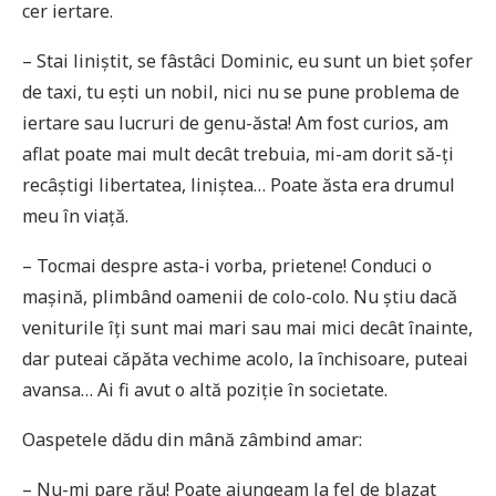
cer iertare.
– Stai liniștit, se fâstâci Dominic, eu sunt un biet șofer
de taxi, tu ești un nobil, nici nu se pune problema de
iertare sau lucruri de genu-ăsta! Am fost curios, am
aflat poate mai mult decât trebuia, mi-am dorit să-ți
recâștigi libertatea, liniștea… Poate ăsta era drumul
meu în viață.
– Tocmai despre asta-i vorba, prietene! Conduci o
mașină, plimbând oamenii de colo-colo. Nu știu dacă
veniturile îți sunt mai mari sau mai mici decât înainte,
dar puteai căpăta vechime acolo, la închisoare, puteai
avansa… Ai fi avut o altă poziție în societate.
Oaspetele dădu din mână zâmbind amar:
– Nu-mi pare rău! Poate ajungeam la fel de blazat