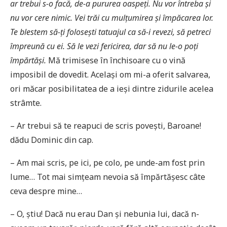
ar trebui s-o facă, de-a pururea oaspeţi. Nu vor întreba şi
nu vor cere nimic. Vei trăi cu mulţumirea şi împăcarea lor.
Te blestem să-ţi foloseşti tatuajul ca să-i revezi, să petreci
împreună cu ei. Să le vezi fericirea, dar să nu le-o poţi
împărtăşi.
Mă trimisese în închisoare cu o vină
imposibil de dovedit. Același om mi-a oferit salvarea,
ori măcar posibilitatea de a ieși dintre zidurile acelea
strâmte.
– Ar trebui să te reapuci de scris povești, Baroane!
dădu Dominic din cap.
– Am mai scris, pe ici, pe colo, pe unde-am fost prin
lume… Tot mai simțeam nevoia să împărtășesc câte
ceva despre mine…
– O, știu! Dacă nu erau Dan și nebunia lui, dacă n-