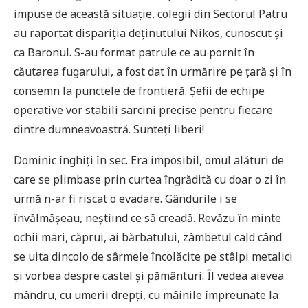
impuse de această situație, colegii din Sectorul Patru
au raportat dispariția deținutului Nikos, cunoscut și
ca Baronul. S-au format patrule ce au pornit în
căutarea fugarului, a fost dat în urmărire pe țară și în
consemn la punctele de frontieră. Șefii de echipe
operative vor stabili sarcini precise pentru fiecare
dintre dumneavoastră. Sunteți liberi!
Dominic înghiți în sec. Era imposibil, omul alături de
care se plimbase prin curtea îngrădită cu doar o zi în
urmă n-ar fi riscat o evadare. Gândurile i se
învălmășeau, neștiind ce să creadă. Revăzu în minte
ochii mari, căprui, ai bărbatului, zâmbetul cald când
se uita dincolo de sârmele încolăcite pe stâlpi metalici
și vorbea despre castel și pământuri. Îl vedea aievea
mândru, cu umerii drepți, cu mâinile împreunate la