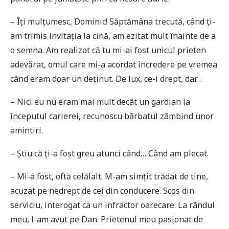
– Îți mulțumesc, Dominic! Săptămâna trecută, când ți-
am trimis invitația la cină, am ezitat mult înainte de a
o semna. Am realizat că tu mi-ai fost unicul prieten
adevărat, omul care mi-a acordat încredere pe vremea
când eram doar un deținut. De lux, ce-i drept, dar…
– Nici eu nu eram mai mult decât un gardian la
începutul carierei, recunoscu bărbatul zâmbind unor
amintiri.
– Știu că ți-a fost greu atunci când… Când am plecat.
– Mi-a fost, oftă celălalt. M-am simțit trădat de tine,
acuzat pe nedrept de cei din conducere. Scos din
serviciu, interogat ca un infractor oarecare. La rândul
meu, l-am avut pe Dan. Prietenul meu pasionat de