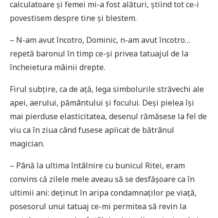
calculatoare și femei mi-a fost alături, știind tot ce-i
povestisem despre tine și blestem.
– N-am avut încotro, Dominic, n-am avut încotro…
repetă baronul în timp ce-și privea tatuajul de la
încheietura mâinii drepte.
Firul subțire, ca de ață, lega simbolurile străvechi ale
apei, aerului, pământului și focului. Deși pielea își
mai pierduse elasticitatea, desenul rămăsese la fel de
viu ca în ziua când fusese aplicat de bătrânul
magician.
– Până la ultima întâlnire cu bunicul Ritei, eram
convins că zilele mele aveau să se desfășoare ca în
ultimii ani: deținut în aripa condamnaților pe viață,
posesorul unui tatuaj ce-mi permitea să revin la