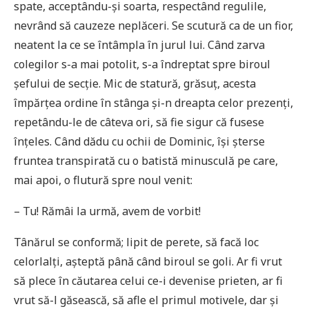
spate, acceptându-și soarta, respectând regulile,
nevrând să cauzeze neplăceri. Se scutură ca de un fior,
neatent la ce se întâmpla în jurul lui. Când zarva
colegilor s-a mai potolit, s-a îndreptat spre biroul
șefului de secție. Mic de statură, grăsuț, acesta
împărțea ordine în stânga și-n dreapta celor prezenți,
repetându-le de câteva ori, să fie sigur că fusese
înțeles. Când dădu cu ochii de Dominic, își șterse
fruntea transpirată cu o batistă minusculă pe care,
mai apoi, o flutură spre noul venit:
– Tu! Rămâi la urmă, avem de vorbit!
Tânărul se conformă; lipit de perete, să facă loc
celorlalți, așteptă până când biroul se goli. Ar fi vrut
să plece în căutarea celui ce-i devenise prieten, ar fi
vrut să-l găsească, să afle el primul motivele, dar și