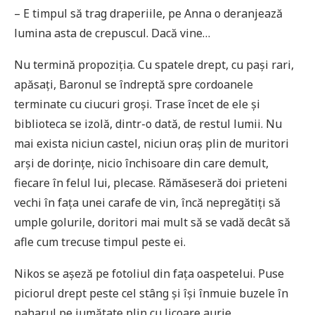
– E timpul să trag draperiile, pe Anna o deranjează
lumina asta de crepuscul. Dacă vine…
Nu termină propoziția. Cu spatele drept, cu pași rari,
apăsați, Baronul se îndreptă spre cordoanele
terminate cu ciucuri groși. Trase încet de ele și
biblioteca se izolă, dintr-o dată, de restul lumii. Nu
mai exista niciun castel, niciun oraș plin de muritori
arși de dorințe, nicio închisoare din care demult,
fiecare în felul lui, plecase. Rămăseseră doi prieteni
vechi în fața unei carafe de vin, încă nepregătiți să
umple golurile, doritori mai mult să se vadă decât să
afle cum trecuse timpul peste ei.
Nikos se așeză pe fotoliul din fața oaspetelui. Puse
piciorul drept peste cel stâng și își înmuie buzele în
paharul pe jumătate plin cu licoare aurie.