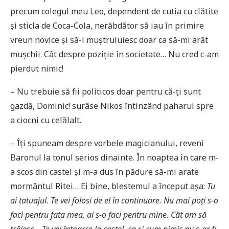
precum colegul meu Leo, dependent de cutia cu clătite
și sticla de Coca-Cola, nerăbdător să iau în primire
vreun novice și să-l muștruluiesc doar ca să-mi arăt
mușchii. Cât despre poziție în societate… Nu cred c-am
pierdut nimic!
– Nu trebuie să fii politicos doar pentru că-ți sunt
gazdă, Dominic! surâse Nikos întinzând paharul spre
a ciocni cu celălalt.
– Îți spuneam despre vorbele magicianului, reveni
Baronul la tonul serios dinainte. În noaptea în care m-
a scos din castel și m-a dus în pădure să-mi arate
mormântul Ritei… Ei bine, blestemul a început așa:
Tu
ai tatuajul. Te vei folosi de el în continuare. Nu mai poţi s-o
faci pentru fata mea, ai s-o faci pentru mine. Cât am să