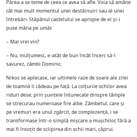
Părea a se teme de ceea ce avea să afle. Voia să amâne
cât mai mult momentul unei destăinuiri sau al unei
întrebări. Stăpânul castelului se apropie de el și-i
puse mâna pe umăr.
– Mai vrei vin?
– Nu, mulțumesc, e-atât de bun încât încerc să-l
savurez, zâmbi Dominic.
Nikos se aplecase, iar ultimele raze de soare ale zilei
de toamnă îi cădeau pe față. La colțurile ochilor avea
riduri dese; prin șuvițele întunecate dinspre tâmple
se strecurau numeroase fire albe. Zâmbetul, care și
pe vremuri era unul zgârcit, de complezență, i se
transformase într-o simplă mișcare a mușchilor, fără a
mai fi însoțit de sclipirea din ochii mari, căprui.