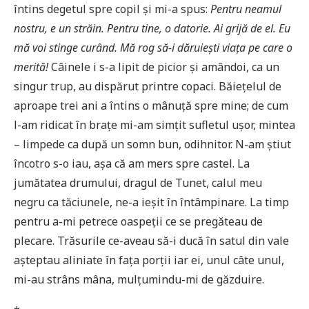
întins degetul spre copil și mi-a spus:
Pentru neamul
nostru, e un străin. Pentru tine, o datorie. Ai grijă de el. Eu
mă voi stinge curând. Mă rog să-i dăruiești viața pe care o
merită!
Câinele i s-a lipit de picior și amândoi, ca un
singur trup, au dispărut printre copaci. Băiețelul de
aproape trei ani a întins o mânuță spre mine; de cum
l-am ridicat în brațe mi-am simțit sufletul ușor, mintea
– limpede ca după un somn bun, odihnitor. N-am știut
încotro s-o iau, așa că am mers spre castel. La
jumătatea drumului, dragul de Tunet, calul meu
negru ca tăciunele, ne-a ieșit în întâmpinare. La timp
pentru a-mi petrece oaspeții ce se pregăteau de
plecare. Trăsurile ce-aveau să-i ducă în satul din vale
așteptau aliniate în fața porții iar ei, unul câte unul,
mi-au strâns mâna, mulțumindu-mi de găzduire.