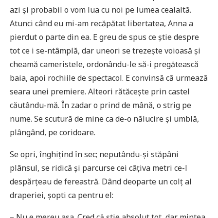
azi și probabil o vom lua cu noi pe lumea cealaltă.
Atunci când eu mi-am recăpătat libertatea, Anna a
pierdut o parte din ea. E greu de spus ce știe despre
tot ce i se-ntâmplă, dar uneori se trezește voioasă și
cheamă cameristele, ordonându-le să-i pregătească
baia, apoi rochiile de spectacol. E convinsă că urmează
seara unei premiere. Alteori rătăcește prin castel
căutându-mă. În zadar o prind de mână, o strig pe
nume. Se scutură de mine ca de-o nălucire și umblă,
plângând, pe coridoare.
Se opri, înghițind în sec; neputându-și stăpâni
plânsul, se ridică și parcurse cei câțiva metri ce-l
despărțeau de fereastră. Dând deoparte un colț al
draperiei, șopti ca pentru el:
– Nu e mereu așa. Cred că știe absolut tot, dar mintea