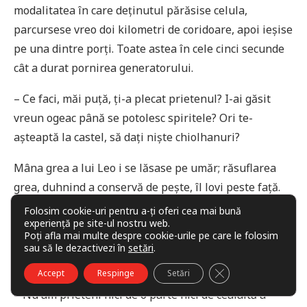
modalitatea în care deținutul părăsise celula,
parcursese vreo doi kilometri de coridoare, apoi ieșise
pe una dintre porți. Toate astea în cele cinci secunde
cât a durat pornirea generatorului.
– Ce faci, măi puță, ți-a plecat prietenul? I-ai găsit
vreun ogeac până se potolesc spiritele? Ori te-
așteaptă la castel, să dați niște chiolhanuri?
Mâna grea a lui Leo i se lăsase pe umăr; răsuflarea
grea, duhnind a conservă de pește, îl lovi peste față.
Dominic îl înfruntă pentru prima oară cu adevărat de
Folosim cookie-uri pentru a-ți oferi cea mai bună
experiență pe site-ul nostru web.
când fusese repartizat în Sectorul Patru. Ridică bărbia
Poți afla mai multe despre cookie-urile pe care le folosim
și spuse tare, răspicat, nepăsându-i dacă avea să fie
sau să le dezactivezi în
setări
.
auzit de ceilalți:
CLOSE GDPR COO
Accept
Respinge
Setări
– Nu am prieteni nici de o parte nici de cealaltă a