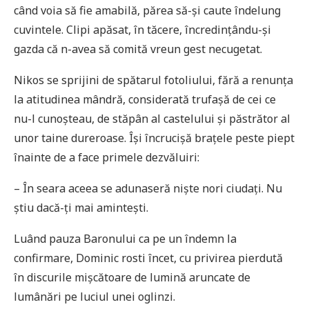
când voia să fie amabilă, părea să-și caute îndelung
cuvintele. Clipi apăsat, în tăcere, încredințându-și
gazda că n-avea să comită vreun gest necugetat.
Nikos se sprijini de spătarul fotoliului, fără a renunța
la atitudinea mândră, considerată trufașă de cei ce
nu-l cunoșteau, de stăpân al castelului și păstrător al
unor taine dureroase. Își încrucișă brațele peste piept
înainte de a face primele dezvăluiri:
– În seara aceea se adunaseră niște nori ciudați. Nu
știu dacă-ți mai amintești.
Luând pauza Baronului ca pe un îndemn la
confirmare, Dominic rosti încet, cu privirea pierdută
în discurile mișcătoare de lumină aruncate de
lumânări pe luciul unei oglinzi.