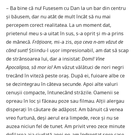
– Ba bine că nu! Fusesem cu Dan la un bar din centru
și băusem, dar nu atât de mult încât să nu mai
percepem corect realitatea. La un moment dat,
prietenul meu s-a uitat în sus, s-a oprit și m-a prins
de mânecă.
Frățioare,
mi-a zis,
așa ceva n-am văzut de
când sunt!
Știindu-l ușor impresionabil, am dat să scap
de strânsoarea lui, dar a insistat:
Domi! Vine
Apocalipsa, să mor io!
Am văzut vălătuci de nori negri
trecând în viteză peste oraș. După ei, fuioare albe ce
se dezintegrau în câteva secunde. Apoi alte valuri
cenușii compacte, întunecând străzile. Oamenii se
opreau în loc și făceau poze sau filmau. Alții alergau
disperați în căutare de adăpost. Am bănuit că venea
vreo furtună, deși aerul era limpede, rece și nu se
auzea niciun fel de tunet. Am privit vreo zece minute
defilarea aia ciudată apoi ne-am îndreptat spre case.