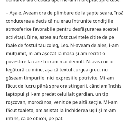
– Așa e. Aveam ora de plimbare de la șapte seara, însă
conducerea a decis că nu erau întrunite condițiile
atmosferice favorabile pentru desfășurarea acestei
activități. Bine, astea au fost cuvintele citite de pe
foaie de fostul tău coleg, Leo. N-aveam de ales, i-am
mulțumit, m-am așezat la masă și am recitit o
povestire la care lucram mai demult. N-avea nicio
legătură cu mine, așa că textul curgea greu, nu
găseam timpurile, nici expresiile potrivite. Mi-am
făcut de lucru până spre ora stingerii, când am închis
laptopul și l-am predat celuilalt gardian, un tip
roșcovan, morocănos, venit de pe altă secție. Mi-am
făcut toaleta, am asistat la închiderea ușii și m-am
întins, ca de obicei, pe pat.