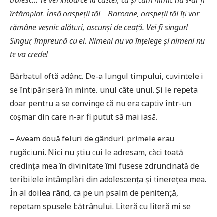
trăiesc… Te vei întoarce la castel, ca şi cum nimic nu s-ar fi
întâmplat. Însă oaspeţii tăi… Baroane, oaspeţii tăi îţi vor
rămâne veşnic alături, ascunşi de ceaţă. Vei fi singur!
Singur, împreună cu ei. Nimeni nu va înţelege şi nimeni nu
te va crede!
Bărbatul oftă adânc. De-a lungul timpului, cuvintele i
se întipăriseră în minte, unul câte unul. Și le repeta
doar pentru a se convinge că nu era captiv într-un
coșmar din care n-ar fi putut să mai iasă.
– Aveam două feluri de gânduri: primele erau
rugăciuni. Nici nu știu cui le adresam, căci toată
credința mea în divinitate îmi fusese zdruncinată de
teribilele întâmplări din adolescența și tinerețea mea.
În al doilea rând, ca pe un psalm de penitență,
repetam spusele bătrânului. Literă cu literă mi se