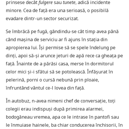
prinsese decât
fulgere
sau
tunete
, adică incidente
minore. Cea de față era una serioasă, o posibilă
evadare dintr-un sector securizat.
Se îmbrăcă pe fugă, gândindu-se cât timp avea până
când mașina de serviciu ar fi ajuns în stația din
apropierea lui. Își permise să se spele îndelung pe
dinți, apoi să-și arunce jeturi de apă rece ca gheața pe
față. Înainte de a părăsi casa, merse în dormitorul
celor mici și-i sfătui să se potolească. Înfășurat în
pelerină, porni o cursă nebună prin ploaie,
înfruntând vântul ce-l lovea din față.
În autobuz, n-avea nimeni chef de conversație, toți
colegii erau indispuși după primirea alarmei,
bodogăneau vremea, apa ce le intrase în pantofi sau
le înmuiase hainele, ba chiar conducerea închisorii, în