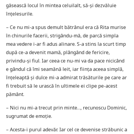
găsească locul în mintea celuilalt, să-și dezvăluie
înțelesurile.
– Ce nu mi-a spus demult bătrânul era că Rita murise
în chinurile facerii, strigându-mă, de parcă simpla
mea vedere i-ar fi adus alinare. S-a stins la scurt timp
după ce-a devenit mamă, plângând de fericire,
privindu-și fiul. Iar ceea ce nu-mi va da pace nicicând
e gândul că îmi seamănă leit, iar ființa aceea simplă,
înțeleaptă și dulce mi-a admirat trăsăturile pe care ar
fi trebuit să le urască în ultimele ei clipe pe-acest
pământ.
– Nici nu mi-a trecut prin minte…, recunoscu Dominic,
sugrumat de emoție.
– Acesta-i purul adevăr. Iar cel ce devenise străbunic a