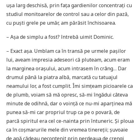
ușa larg deschisă, prin fața gardienilor concentrați cu
studiul monitoarelor de control sau a celor din pază,
cu puști grele pe umăr, am părăsit închisoarea.
– Așa de simplu a fost? întrebă uimit Dominic.
– Exact așa. Umblam ca în transă pe urmele pașilor
lui, aveam impresia adeseori că pluteam, acum eram
la marginea orașului, acum intrasem în crâng… Dar
drumul până la piatra albă, marcată cu tatuajul
neamului lor, a fost cumplit. Îmi simțeam picioarele ca
de plumb, voiam să mă opresc, să-mi îngădui câteva
minute de odihnă, dar o voință ce nu-mi aparținea mă
punea să-mi car propriul trup ca pe o povară, de
parcă spiritul era cel ce-nainta prin întuneric. Și ploua
ca în coșmarurile mele din vremea tinereții; șuvoaie
de apă cădeau necontenit prin perdeaua de crengi