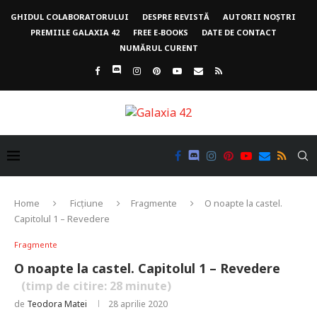
GHIDUL COLABORATORULUI
DESPRE REVISTĂ
AUTORII NOȘTRI
PREMIILE GALAXIA 42
FREE E-BOOKS
DATE DE CONTACT
NUMĂRUL CURENT
Home
Ficțiune
Fragmente
O noapte la castel.
Capitolul 1 – Revedere
Fragmente
O noapte la castel. Capitolul 1 – Revedere
(timp de citire:
28
minute)
de
Teodora Matei
28 aprilie 2020