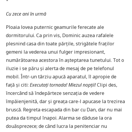
*
Cu zece ani în urmă
Ploaia lovea puternic geamurile ferecate ale
dormitorului. Ca prin vis, Dominic auzea rafalele
plesnind casa din toate părțile, strigătele fraților
gemeni la vederea unui fulger impresionant,
numărătoarea acestora în așteptarea tunetului. Tot o
iluzie i se păru și alerta de mesaj de pe telefonul
mobil. Într-un târziu apucă aparatul, îl apropie de
față și citi:
Executați tornada! Miezul nopții!
Clipi des,
încercând să îndepărteze senzația de vedere
împăienjenită, dar și greața care-l apucase la trezirea
bruscă. Regreta escapada din bar cu Dan, dar nu mai
putea da timpul înapoi. Alarma se dăduse la ora
douăsprezece; de când lucra la penitenciar nu