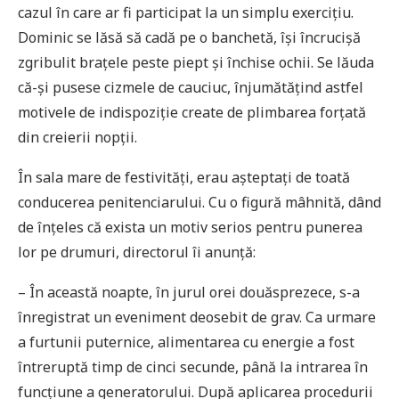
cazul în care ar fi participat la un simplu exercițiu.
Dominic se lăsă să cadă pe o banchetă, își încrucișă
zgribulit brațele peste piept și închise ochii. Se lăuda
că-și pusese cizmele de cauciuc, înjumătățind astfel
motivele de indispoziție create de plimbarea forțată
din creierii nopții.
În sala mare de festivități, erau așteptați de toată
conducerea penitenciarului. Cu o figură mâhnită, dând
de înțeles că exista un motiv serios pentru punerea
lor pe drumuri, directorul îi anunță:
– În această noapte, în jurul orei douăsprezece, s-a
înregistrat un eveniment deosebit de grav. Ca urmare
a furtunii puternice, alimentarea cu energie a fost
întreruptă timp de cinci secunde, până la intrarea în
funcțiune a generatorului. După aplicarea procedurii