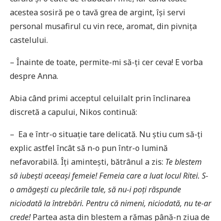
acestea sosiră pe o tavă grea de argint, își servi
personal musafirul cu vin rece, aromat, din pivnița
castelului.
– Înainte de toate, permite-mi să-ți cer ceva! E vorba
despre Anna.
Abia când primi acceptul celuilalt prin înclinarea
discretă a capului, Nikos continuă:
– Ea e într-o situație tare delicată. Nu știu cum să-ți
explic astfel încât să n-o pun într-o lumină
nefavorabilă. Îți amintești, bătrânul a zis:
Te blestem
să iubeşti aceeaşi femeie! Femeia care a luat locul Ritei. S-
o amăgeşti cu plecările tale, să nu-i poţi răspunde
niciodată la întrebări. Pentru că nimeni, niciodată, nu te-ar
crede!
Partea asta din blestem a rămas până-n ziua de