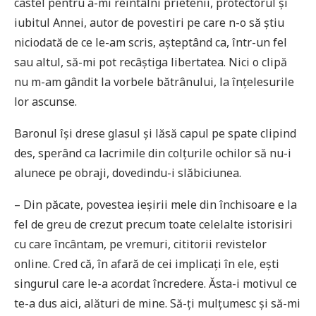
castel pentru a-mi reîntâlni prietenii, protectorul și
iubitul Annei, autor de povestiri pe care n-o să știu
niciodată de ce le-am scris, așteptând ca, într-un fel
sau altul, să-mi pot recâștiga libertatea. Nici o clipă
nu m-am gândit la vorbele bătrânului, la înțelesurile
lor ascunse.
Baronul își drese glasul și lăsă capul pe spate clipind
des, sperând ca lacrimile din colțurile ochilor să nu-i
alunece pe obraji, dovedindu-i slăbiciunea.
– Din păcate, povestea ieșirii mele din închisoare e la
fel de greu de crezut precum toate celelalte istorisiri
cu care încântam, pe vremuri, cititorii revistelor
online. Cred că, în afară de cei implicați în ele, ești
singurul care le-a acordat încredere. Ăsta-i motivul ce
te-a dus aici, alături de mine. Să-ți mulțumesc și să-mi