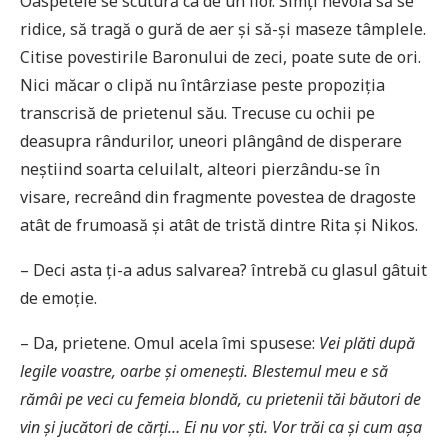
Oaspetele se scutură ca de un fior. Simți nevoia să se
ridice, să tragă o gură de aer și să-și maseze tâmplele.
Citise povestirile Baronului de zeci, poate sute de ori.
Nici măcar o clipă nu întârziase peste propoziția
transcrisă de prietenul său. Trecuse cu ochii pe
deasupra rândurilor, uneori plângând de disperare
neștiind soarta celuilalt, alteori pierzându-se în
visare, recreând din fragmente povestea de dragoste
atât de frumoasă și atât de tristă dintre Rita și Nikos.
– Deci asta ți-a adus salvarea? întrebă cu glasul gâtuit
de emoție.
– Da, prietene. Omul acela îmi spusese:
Vei plăti după
legile voastre, oarbe şi omeneşti. Blestemul meu e să
rămâi pe veci cu femeia blondă, cu prietenii tăi băutori de
vin şi jucători de cărţi… Ei nu vor şti. Vor trăi ca şi cum aşa