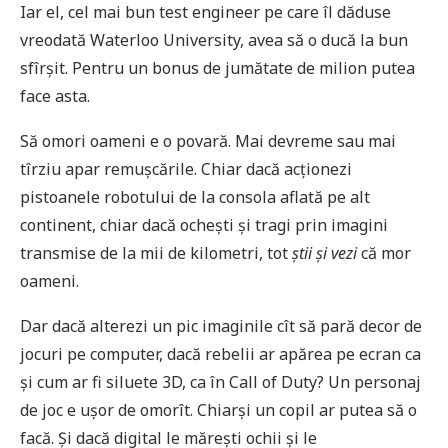
Iar el, cel mai bun test engineer pe care îl dăduse
vreodată Waterloo University, avea să o ducă la bun
sfîrșit. Pentru un bonus de jumătate de milion putea
face asta.
Să omori oameni e o povară. Mai devreme sau mai
tîrziu apar remușcările. Chiar dacă acționezi
pistoanele robotului de la consola aflată pe alt
continent, chiar dacă ochești și tragi prin imagini
transmise de la mii de kilometri, tot
știi și vezi
că mor
oameni.
Dar dacă alterezi un pic imaginile cît să pară decor de
jocuri pe computer, dacă rebelii ar apărea pe ecran ca
și cum ar fi siluete 3D, ca în Call of Duty? Un personaj
de joc e ușor de omorît. Chiarși un copil ar putea să o
facă. Și dacă digital le mărești ochii și le