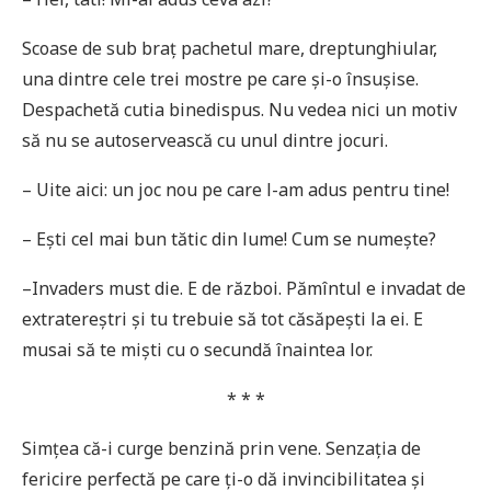
Scoase de sub braț pachetul mare, dreptunghiular,
una dintre cele trei mostre pe care și-o însușise.
Despachetă cutia binedispus. Nu vedea nici un motiv
să nu se autoservească cu unul dintre jocuri.
– Uite aici: un joc nou pe care l-am adus pentru tine!
– Ești cel mai bun tătic din lume! Cum se numește?
–Invaders must die. E de război. Pămîntul e invadat de
extratereștri și tu trebuie să tot căsăpești la ei. E
musai să te miști cu o secundă înaintea lor.
* * *
Simțea că-i curge benzină prin vene. Senzația de
fericire perfectă pe care ți-o dă invincibilitatea și