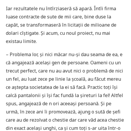
Iar rezultatele nu întîrziaseră să apară. Întîi firma
luase contracte de sute de mii care, bine duse la
capăt, se transformaseră în licitații de milioane de
dolari cîștigate. Și acum, cu noul proiect, nu mai
existau limite.
– Problema lor, și nici măcar nu-și dau seama de ea, e
că angajează același gen de persoane. Oameni cu un
trecut perfect, care nu au avut nici o problemă de nici
un fel, au luat zece pe linie la școală, au făcut mereu
ce aștepta societatea de la ei să facă. Practic toți își
calcă pantalonii și își fac fundă la șireturi la fel! Altfel
spus, angajează de n ori aceeași persoană. Și pe
urmă, în zece ani îi promovează, ajung o sută de șefi
care au de rezolvat o chestie dar care văd acea chestie
din exact același unghi, ca și cum toți s-ar uita într-o