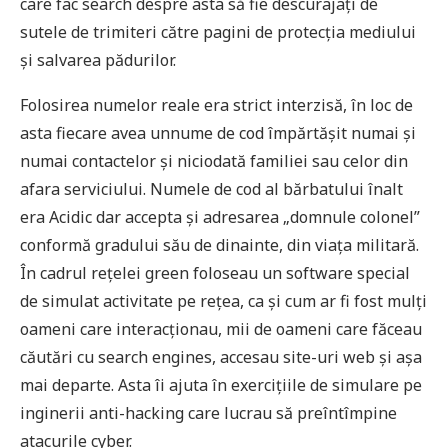
care fac search despre asta să fie descurajați de
sutele de trimiteri către pagini de protecția mediului
și salvarea pădurilor.
Folosirea numelor reale era strict interzisă, în loc de
asta fiecare avea unnume de cod împărtășit numai și
numai contactelor și niciodată familiei sau celor din
afara serviciului. Numele de cod al bărbatului înalt
era Acidic dar accepta și adresarea „domnule colonel”
conformă gradului său de dinainte, din viața militară.
În cadrul rețelei green foloseau un software special
de simulat activitate pe rețea, ca și cum ar fi fost mulți
oameni care interacționau, mii de oameni care făceau
căutări cu search engines, accesau site-uri web și așa
mai departe. Asta îi ajuta în exercițiile de simulare pe
inginerii anti-hacking care lucrau să preîntîmpine
atacurile cyber.