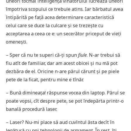
uneori tocmai inteligența vînătorului lucrează uneori
împotriva scopului ce trebuie atins. Iar bărbatul avea
întipărită pe față acea determinare caracteristică
celui care se duce la culcare și se trezește cu
acceptarea a ceea ce e: un secerător priceput de vieți
omenești.
– Sper că nu te superi că-ţi spun
fiule
. N-ar trebui să
fiu atît de familiar, dar am acest obicei şi nu mă pot
dezbăra de el. Oricine n-are părul cărunt și pe piele
pete de la ficat, pentru mine e tînăr.
– Bună dimineața! răspunse vocea din laptop. Părul se
poate vopsi, cît despre pete, se pot îndepărta printr-o
banală procedură laser.
– Laser? Nu-mi place să aud cuvîntul ăsta decît în
legătură cu noi tehnologii de armament. În rest, îți