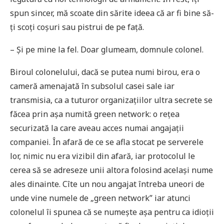
spun sincer, mă scoate din sărite ideea că ar fi bine să-
ți scoți coșuri sau pistrui de pe față.
– Și pe mine la fel. Doar glumeam, domnule colonel.
Biroul colonelului, dacă se putea numi birou, era o
cameră amenajată în subsolul casei sale iar
transmisia, ca a tuturor organizațiilor ultra secrete se
făcea prin așa numită green network: o rețea
securizată la care aveau acces numai angajații
companiei. În afară de ce se afla stocat pe serverele
lor, nimic nu era vizibil din afară, iar protocolul le
cerea să se adreseze unii altora folosind același nume
ales dinainte. Cîte un nou angajat întreba uneori de
unde vine numele de „green network” iar atunci
colonelul îi spunea că se numește așa pentru ca idioții