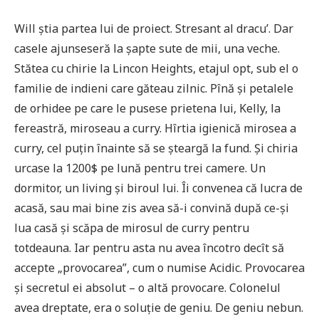
Will știa partea lui de proiect. Stresant al dracu’. Dar
casele ajunseseră la șapte sute de mii, una veche.
Stătea cu chirie la Lincon Heights, etajul opt, sub el o
familie de indieni care găteau zilnic. Pînă și petalele
de orhidee pe care le pusese prietena lui, Kelly, la
fereastră, miroseau a curry. Hîrtia igienică mirosea a
curry, cel puțin înainte să se șteargă la fund. Și chiria
urcase la 1200$ pe lună pentru trei camere. Un
dormitor, un living și biroul lui. Îi convenea că lucra de
acasă, sau mai bine zis avea să-i convină după ce-și
lua casă și scăpa de mirosul de curry pentru
totdeauna. Iar pentru asta nu avea încotro decît să
accepte „provocarea”, cum o numise Acidic. Provocarea
și secretul ei absolut – o altă provocare. Colonelul
avea dreptate, era o soluție de geniu. De geniu nebun.