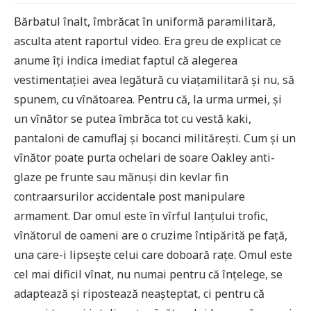
Bărbatul înalt, îmbrăcat în uniformă paramilitară,
asculta atent raportul video. Era greu de explicat ce
anume îți indica imediat faptul că alegerea
vestimentației avea legătură cu viațamilitară și nu, să
spunem, cu vînătoarea. Pentru că, la urma urmei, și
un vînător se putea îmbrăca tot cu vestă kaki,
pantaloni de camuflaj și bocanci militărești. Cum și un
vînător poate purta ochelari de soare Oakley anti-
glaze pe frunte sau mănuși din kevlar fin
contraarsurilor accidentale post manipulare
armament. Dar omul este în vîrful lanțului trofic,
vînătorul de oameni are o cruzime întipărită pe față,
una care-i lipsește celui care doboară rațe. Omul este
cel mai dificil vînat, nu numai pentru că înțelege, se
adaptează și ripostează neașteptat, ci pentru că