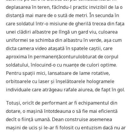
deplasarea în teren, făcîndu-l practic invizibil de la o
distanță mai mare de o sută de metri. În secunda în
care soldatul într-o misiune de gherilă trecea din fața
unei clădiri albastre pe lîngă un gard viu, culoarea
uniformei se schimba din albastru în verde, așa cum
dicta camera video atașată în spatele caștii, care
aproxima în permanențăconturulobturat de corpul
soldatului, înlocuind-o cu nuanțe de culori optime.
Pentru spații mici, lansatoare de lame rotative,
orbitoarele cu laser și înșelătoarele hologramele
individuale care atrăgeau rafale aiurea, de fapt în gol.
Totuși, oricît de performant ar fi echipamentul din
dotare, o mașină întotdeauna o să fie mai eficientă
decît o ființă umană. Dean construise asemenea
mașini de ucis și le-ar fi folosit cu entuzism dacă nu ar