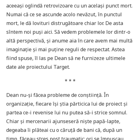
aceeași oglindă retrovizoare cu un același punct mort.
Numai că ce se ascunde acolo nevăzut, în punctul
mort, le dă lovituri distrugătoare chiar lor. De asta
sîntem noi puși aici. Să vedem problemele lor dintr-o
altă perspectivă, și anume aia în care avem mai multă
imaginație și mai puține reguli de respectat. Astea
fiind spuse, îl las pe Dean să ne furnizeze ultimele
date ale proiectului Target.
* * *
Dean nu-și făcea probleme de conștiință. În
organizație, fiecare își știa părticica lui de proiect și
partea ce-i revenise lui nu putea să-i strice somnul.
Chiar și mercenarii ajunseseră niște papă-lapte,
degeaba îi plăteai cu o căruță de bani că, după un
timp, făceau stres post traumatic: ori se împușcau