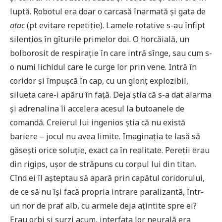
luptă. Robotul era doar o carcasă înarmată și gata de
atac
(pt evitare repetiție). Lamele rotative s-au înfipt
silențios în gîturile primelor doi. O horcăială, un
bolborosit de respirație în care intră sînge, sau cum s-
o numi lichidul care le curge lor prin vene. Intră în
coridor și împușcă în cap, cu un glonț explozibil,
silueta care-i apăru în față. Deja știa că s-a dat alarma
și adrenalina îi accelera acesul la butoanele de
comandă. Creierul lui ingenios știa că nu există
bariere – jocul nu avea limite. Imaginația te lasă să
găsești orice soluție, exact ca în realitate. Pereții erau
din rigips, ușor de străpuns cu corpul lui din titan.
Cînd ei îl așteptau să apară prin capătul coridorului,
de ce să nu își facă propria intrare paralizantă, într-
un nor de praf alb, cu armele deja ațintite spre ei?
Erau orbi și surzi acum, interfața lor neurală era