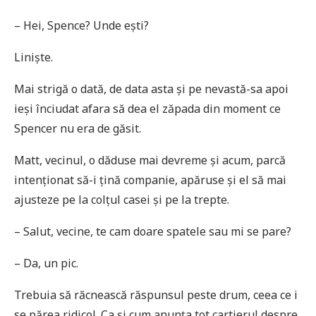
– Hei, Spence? Unde ești?
Liniște.
Mai strigă o dată, de data asta și pe nevastă-sa apoi
ieși înciudat afara să dea el zăpada din moment ce
Spencer nu era de găsit.
Matt, vecinul, o dăduse mai devreme și acum, parcă
intenționat să-i țină companie, apăruse și el să mai
ajusteze pe la colțul casei și pe la trepte.
– Salut, vecine, te cam doare spatele sau mi se pare?
– Da, un pic.
Trebuia să răcnească răspunsul peste drum, ceea ce i
se părea ridicol. Ca și cum anunța tot cartierul despre