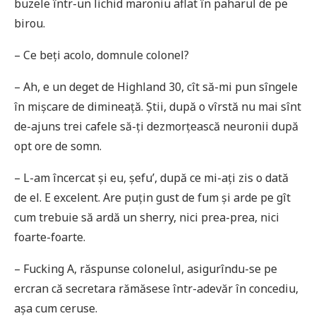
buzele într-un lichid maroniu aflat în paharul de pe
birou.
– Ce beți acolo, domnule colonel?
– Ah, e un deget de Highland 30, cît să-mi pun sîngele
în mișcare de dimineață. Știi, după o vîrstă nu mai sînt
de-ajuns trei cafele să-ți dezmorțească neuronii după
opt ore de somn.
– L-am încercat și eu, șefu’, după ce mi-ați zis o dată
de el. E excelent. Are puțin gust de fum și arde pe gît
cum trebuie să ardă un sherry, nici prea-prea, nici
foarte-foarte.
– Fucking A, răspunse colonelul, asigurîndu-se pe
ercran că secretara rămăsese într-adevăr în concediu,
așa cum ceruse.