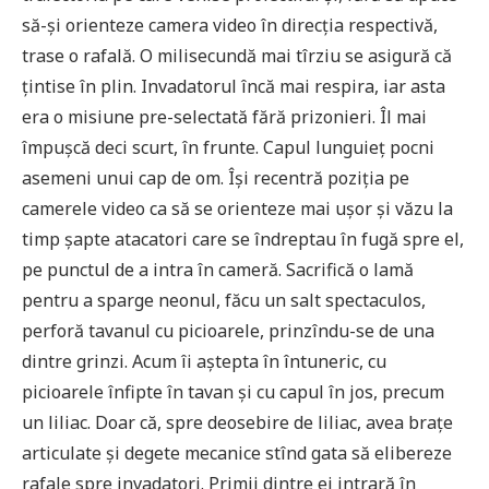
să-și orienteze camera video în direcția respectivă,
trase o rafală. O milisecundă mai tîrziu se asigură că
țintise în plin. Invadatorul încă mai respira, iar asta
era o misiune pre-selectată fără prizonieri. Îl mai
împușcă deci scurt, în frunte. Capul lunguieț pocni
asemeni unui cap de om. Își recentră poziția pe
camerele video ca să se orienteze mai ușor și văzu la
timp șapte atacatori care se îndreptau în fugă spre el,
pe punctul de a intra în cameră. Sacrifică o lamă
pentru a sparge neonul, făcu un salt spectaculos,
perforă tavanul cu picioarele, prinzîndu-se de una
dintre grinzi. Acum îi aștepta în întuneric, cu
picioarele înfipte în tavan și cu capul în jos, precum
un liliac. Doar că, spre deosebire de liliac, avea brațe
articulate și degete mecanice stînd gata să elibereze
rafale spre invadatori. Primii dintre ei intrară în