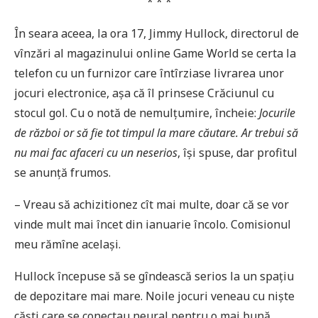
* * *
În seara aceea, la ora 17, Jimmy Hullock, directorul de
vînzări al magazinului online Game World se certa la
telefon cu un furnizor care întîrziase livrarea unor
jocuri electronice, așa că îl prinsese Crăciunul cu
stocul gol. Cu o notă de nemulțumire, încheie:
Jocurile
de război or să fie tot timpul la mare căutare. Ar trebui să
nu mai fac afaceri cu un neserios
, își spuse, dar profitul
se anunță frumos.
– Vreau să achizitionez cît mai multe, doar că se vor
vinde mult mai încet din ianuarie încolo. Comisionul
meu rămîne același.
Hullock începuse să se gîndească serios la un spațiu
de depozitare mai mare. Noile jocuri veneau cu niște
căști care se conectau neural pentru o mai bună