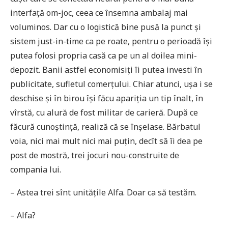
interfață om-joc, ceea ce însemna ambalaj mai
voluminos. Dar cu o logistică bine pusă la punct și
sistem just-in-time ca pe roate, pentru o perioadă își
putea folosi propria casă ca pe un al doilea mini-
depozit. Banii astfel economisiți îi putea investi în
publicitate, sufletul comerțului. Chiar atunci, ușa i se
deschise și în birou își făcu apariția un tip înalt, în
vîrstă, cu alură de fost militar de carieră. După ce
făcură cunoștință, realiză că se înșelase. Bărbatul
voia, nici mai mult nici mai puțin, decît să îi dea pe
post de mostră, trei jocuri nou-construite de
compania lui.
– Astea trei sînt unitățile Alfa. Doar ca să testăm.
– Alfa?