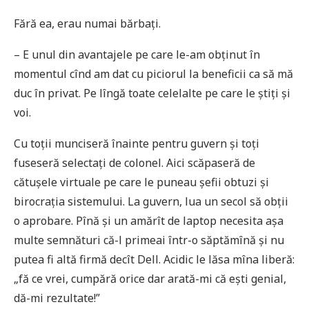
Fără ea, erau numai bărbați.
– E unul din avantajele pe care le-am obținut în
momentul cînd am dat cu piciorul la beneficii ca să mă
duc în privat. Pe lîngă toate celelalte pe care le știți și
voi.
Cu toții munciseră înainte pentru guvern și toți
fuseseră selectați de colonel. Aici scăpaseră de
cătușele virtuale pe care le puneau șefii obtuzi și
birocrația sistemului. La guvern, lua un secol să obții
o aprobare. Pînă și un amărît de laptop necesita așa
multe semnături că-l primeai într-o săptămînă și nu
putea fi altă firmă decît Dell. Acidic le lăsa mîna liberă:
„fă ce vrei, cumpără orice dar arată-mi că ești genial,
dă-mi rezultate!”