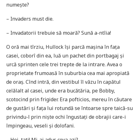
numește?
– Invaders must die.
– Invadatorii trebuie să moară? Sună a-ntîia!
O oră mai tîrziu, Hullock își parcă mașina în fața
casei, coborî din ea, luă un pachet din portbagaj și
urcă sprinten cele trei trepte de la intrare. Avea o
proprietate frumoasă în suburbia cea mai apropiată
de oraș. Cînd intră, din vestibul îl văzu în capătul
celălalt al casei, unde era bucătăria, pe Bobby,
scotocind prin frigider. Era pofticios, mereu în căutare
de gustări și fața lui rotundă se întoarse spre taică-su
privindu-l prin niște ochi îngustați de obrajii care-i
împingeau, veseli și dolofani.
– Hei, tati! Mi-ai adus ceva azi?