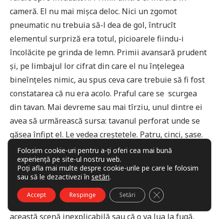
cameră. El nu mai mișca deloc. Nici un zgomot
pneumatic nu trebuia să-l dea de gol, întrucît
elementul surpriză era totul, picioarele fiindu-i
încolăcite pe grinda de lemn. Primii avansară prudent
și, pe limbajul lor cifrat din care el nu înțelegea
bineînțeles nimic, au spus ceva care trebuie să fi fost
constatarea că nu era acolo. Praful care se scurgea
din tavan. Mai devreme sau mai tîrziu, unul dintre ei
avea să urmărească sursa: tavanul perforat unde se
găsea înfipt el. Le vedea creștetele. Patru, cinci, șase.
Nu-l mai așteptă pe ultimul și ejectă simultan șase
Folosim cookie-uri pentru a-ți oferi cea mai bună
experiență pe site-ul nostru web.
lame care se înfipseră adînc în țeste. Corpurile căzură
Poți afla mai multe despre cookie-urile pe care le folosim
la podea precum niște marionete ale căror ațe au fost
sau să le dezactivezi în
setări
.
tăiate, toate deodată, de-o foarfecă gigant. Șansele
CLOSE GDPR COO
Accept
Respinge
Setări
erau ca al șaptelea să încremenească îngrozit de
această scenă inexplicabilă sau că o va lua la fugă,