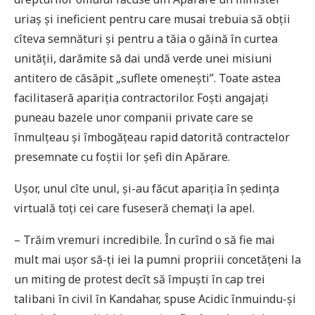
uriaș și ineficient pentru care musai trebuia să obții
cîteva semnături și pentru a tăia o găină în curtea
unității, darămite să dai undă verde unei misiuni
antitero de căsăpit „suflete omenești”. Toate astea
facilitaseră apariția contractorilor. Foști angajați
puneau bazele unor companii private care se
înmulțeau și îmbogățeau rapid datorită contractelor
presemnate cu foștii lor șefi din Apărare.
Ușor, unul cîte unul, și-au făcut apariția în ședința
virtuală toți cei care fuseseră chemați la apel.
– Trăim vremuri incredibile. În curînd o să fie mai
mult mai ușor să-ți iei la pumni propriii concetățeni la
un miting de protest decît să împuști în cap trei
talibani în civil în Kandahar, spuse Acidic înmuindu-și