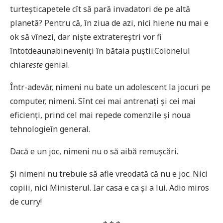
turteșticapetele cît să pară invadatori de pe altă
planetă? Pentru că, în ziua de azi, nici hiene nu mai e
ok să vînezi, dar niște extratereștri vor fi
întotdeaunabineveniți în bătaia puștii.Colonelul
chiar
este
genial.
Într-adevăr, nimeni nu bate un adolescent la jocuri pe
computer, nimeni. Sînt cei mai antrenați și cei mai
eficienți, prind cel mai repede comenzile și noua
tehnologieîn general.
Dacă e un joc, nimeni nu o să aibă remușcări.
Și nimeni nu trebuie să afle vreodată că nu e joc. Nici
copiii, nici Ministerul. Iar casa e ca și a lui. Adio miros
de curry!