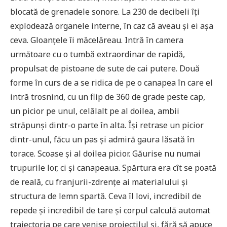
blocată de grenadele sonore. La 230 de decibeli îți
explodează organele interne, în caz că aveau și ei așa
ceva. Gloanțele îi măcelăreau. Intră în camera
următoare cu o tumbă extraordinar de rapidă,
propulsat de pistoane de sute de cai putere. Două
forme în curs de a se ridica de pe o canapea în care el
intră trosnind, cu un flip de 360 de grade peste cap,
un picior pe unul, celălalt pe al doilea, ambii
străpunși dintr-o parte în alta. Își retrase un picior
dintr-unul, făcu un pas și admiră gaura lăsată în
torace. Scoase și al doilea picior. Găurise nu numai
trupurile lor, ci și canapeaua. Spărtura era cît se poată
de reală, cu franjurii-zdrențe ai materialului și
structura de lemn spartă. Ceva îl lovi, incredibil de
repede și incredibil de tare și corpul calculă automat
traiectoria pe care venise proiectilul și, fără să apuce