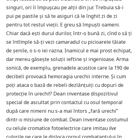
singuri, ori îi împușcau pe alții din jur. Trebuia să-i
pui pe pastile și să te asiguri că le înghit zi de zi
pentru tot restul vieții. E greu să împuști oameni.
Chiar dacă ești durul durilor, într-o bună zi, cînd o să ți
se întîmple să-ți vezi camaradul cu picioarele tăiate
de șenile, o s-o iei razna. Inamicul e mai prost echipat,
dar mereu găsește soluții ieftine și ingenioase. Arma
sonică, de exemplu, grenadele acustice care la 190 de
decibeli provoacă hemoragia urechii interne. Și cum
poți ataca o bază de rebeli dezlănțuiți cu dopuri de
protecție în urechi!? Dean inventase dispozitivul
special de ascultat prin contactul cu osul temporal
după care nimeni nu s-a mai întors „fară urechi”
dintr-o misiune de combat. Dean inventase costumul
cu celule cromatice fotoelectrice care imitau
live
culorile pe care le disloca corpul combatantului în