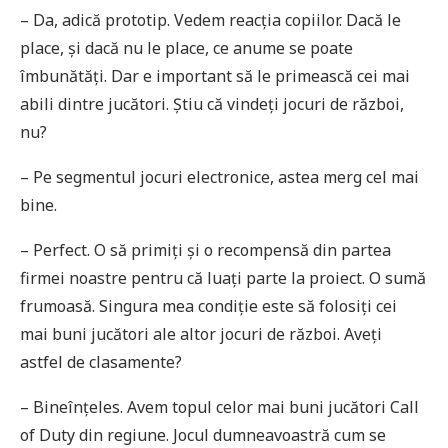
– Da, adică prototip. Vedem reacția copiilor. Dacă le
place, și dacă nu le place, ce anume se poate
îmbunătăți. Dar e important să le primească cei mai
abili dintre jucători. Știu că vindeți jocuri de război,
nu?
– Pe segmentul jocuri electronice, astea merg cel mai
bine.
– Perfect. O să primiți și o recompensă din partea
firmei noastre pentru că luați parte la proiect. O sumă
frumoasă. Singura mea condiție este să folosiți cei
mai buni jucători ale altor jocuri de război. Aveți
astfel de clasamente?
– Bineînțeles. Avem topul celor mai buni jucători Call
of Duty din regiune. Jocul dumneavoastră cum se