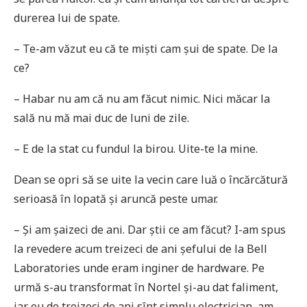
durerea lui de spate.
– Te-am văzut eu că te miști cam șui de spate. De la
ce?
– Habar nu am că nu am făcut nimic. Nici măcar la
sală nu mă mai duc de luni de zile.
– E de la stat cu fundul la birou. Uite-te la mine.
Dean se opri să se uite la vecin care luă o încărcătură
serioasă în lopată și aruncă peste umar.
– Și am șaizeci de ani. Dar știi ce am făcut? I-am spus
la revedere acum treizeci de ani șefului de la Bell
Laboratories unde eram inginer de hardware. Pe
urmă s-au transformat în Nortel și-au dat faliment,
iar eu de treizeci de ani sînt simplu electrician, am