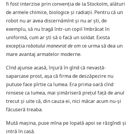
fi fost interzise prin convenția de la Stockolm, alături
de armele chimice, biologice și radiații. Pentru că un
robot nu ar avea discernămînt și nu ar ști, de
exemplu, să nu tragă într-un copil îmbrăcat în
uniformă, cum ar ști să o facă un soldat. Exista
excepția
robotului manevrat de om
ce urma să dea un
mare avantaj armatelor moderne.
Cînd ajunse acasă, înjură în gînd că nevastă-
saparcase prost, așa că firma de deszăpezire nu
putuse face pîrtie ca lumea. Era prima oară cînd
ninsese ca lumea, mai șimăriseră prețul față de anul
trecut și uite că, din cauza ei, nici măcar acum nu-și
făcuseră treaba.
Mută mașina, puse mîna pe lopată apoi se răzgîndi și
intră în casă.