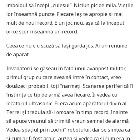
imboldul să începi „culesul”. Niciun pic de milă. Viețile
lor înseamnă puncte. Fiecare leș te apropie și mai
mult de noul record. E un joc nou, așa că la început
orice scor înseamnă un record.
Ceea ce nu e o scuză să lași garda jos. Ai un renume
de apărat.
Invadatorii se găseau în fața unui avanpost militar,
primul grup cu care avea să intre în contact, vreo
douăzeci probabil, toți înarmați. Scanarea periferică îl
înștiința ce tip de armă avea fiecare. Îi vedea cu
locatorul ultrasonic. El era acum apărătorul divin al
Terrei și trebuia să-i omoare în timp record, înainte
să apuce vreunul să trimită vreun semnal de alarmă.
Vedea spațiul prin „ochii” robotului, dar se simțea ca
și cum ar fi fost acolo, auzea și vedea ca și cum era în