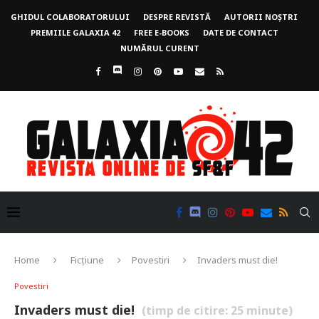
GHIDUL COLABORATORULUI
DESPRE REVISTĂ
AUTORII NOȘTRI
PREMIILE GALAXIA 42
FREE E-BOOKS
DATE DE CONTACT
NUMĂRUL CURENT
Home
Ficțiune
Povestiri
Invaders must die!
Povestiri
Invaders must die!
(timp de citire:
25
minute)