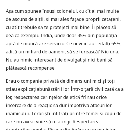
Așa cum spunea însuși colonelul, cu cît ai mai multe
de ascuns de alții, și mai ales fațăde proprii cetățeni,
cu atît trebuie să te protejezi mai bine. Îi plăcea să
dea ca exemplu India, unde doar 35% din populația
aptă de muncă are serviciu. Ce nevoie au ceilalți 65%,
adică un miliard de oameni, să se ferească? Niciuna.
Nu au nimic interesant de divulgat și nici bani să
plătească recompense.
Erau o companie privată de dimensiuni mici și toți
știau explicațiabunăstării lor. Într-o țară civilizată ca a
lor, respectarea cerințelor de etică frînau orice
încercare de a reacționa dur împotriva atacurilor
inamicului. Teroriști infitrați printre femei și copii de
care nu aveai voie să te atingi. Respectarea
drepturilor omului făcuse din Apărare un minister