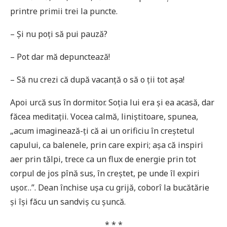
printre primii trei la puncte.
– Și nu poți să pui pauză?
– Pot dar mă depunctează!
– Să nu crezi că după vacanță o să o ții tot așa!
Apoi urcă sus în dormitor. Soția lui era și ea acasă, dar
făcea meditații. Vocea calmă, liniștitoare, spunea,
„acum imaginează-ți că ai un orificiu în creștetul
capului, ca balenele, prin care expiri; așa că inspiri
aer prin tălpi, trece ca un flux de energie prin tot
corpul de jos pînă sus, în creștet, pe unde îl expiri
ușor…”. Dean închise ușa cu grijă, coborî la bucătărie
și își făcu un sandviș cu șuncă.
* * *