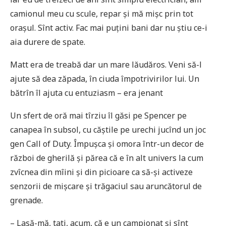
camionul meu cu scule, repar și mă mișc prin tot
orașul. Sînt activ. Fac mai puțini bani dar nu știu ce-i
aia durere de spate.
Matt era de treabă dar un mare lăudăros. Veni să-l
ajute să dea zăpada, în ciuda împotrivirilor lui. Un
bătrîn îl ajuta cu entuziasm – era jenant
Un sfert de oră mai tîrziu îl găsi pe Spencer pe
canapea în subsol, cu căștile pe urechi jucînd un joc
gen Call of Duty. Împușca și omora într-un decor de
război de gherilă și părea că e în alt univers la cum
zvîcnea din mîini și din picioare ca să-și activeze
senzorii de mișcare și trăgaciul sau aruncătorul de
grenade.
– Lasă-mă, tati, acum, că e un campionat și sînt