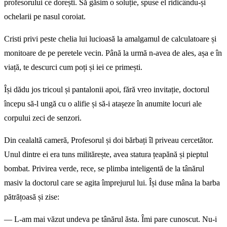
profesorului ce dorești. Să găsim o soluție, spuse el ridicându-și
ochelarii pe nasul coroiat.
Cristi privi peste chelia lui lucioasă la amalgamul de calculatoare și
monitoare de pe peretele vecin. Până la urmă n-avea de ales, așa e în
viață, te descurci cum poți și iei ce primești.
Își dădu jos tricoul și pantalonii apoi, fără vreo invitație, doctorul
începu să-l ungă cu o alifie și să-i atașeze în anumite locuri ale
corpului zeci de senzori.
Din cealaltă cameră, Profesorul și doi bărbați îl priveau cercetător.
Unul dintre ei era tuns militărește, avea statura țeapănă și pieptul
bombat. Privirea verde, rece, se plimba inteligentă de la tânărul
masiv la doctorul care se agita împrejurul lui. Își duse mâna la barba
pătrățoasă și zise:
— L-am mai văzut undeva pe tânărul ăsta. Îmi pare cunoscut. Nu-i