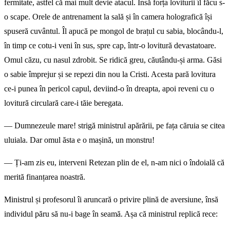
fermitate, astfel că mai mult devie atacul. Însă forța loviturii îl făcu s-
o scape. Orele de antrenament la sală și în camera holografică își
spuseră cuvântul. Îl apucă pe mongol de brațul cu sabia, blocându-l,
în timp ce cotu-i veni în sus, spre cap, într-o lovitură devastatoare.
Omul căzu, cu nasul zdrobit. Se ridică greu, căutându-și arma. Găsi
o sabie împrejur și se repezi din nou la Cristi. Acesta pară lovitura
ce-i punea în pericol capul, deviind-o în dreapta, apoi reveni cu o
lovitură circulară care-i tăie beregata.
— Dumnezeule mare! strigă ministrul apărării, pe fața căruia se citea
uluiala. Dar omul ăsta e o mașină, un monstru!
— Ți-am zis eu, interveni Retezan plin de el, n-am nici o îndoială că
merită finanțarea noastră.
Ministrul și profesorul îi aruncară o privire plină de aversiune, însă
individul păru să nu-i bage în seamă. Așa că ministrul replică rece: