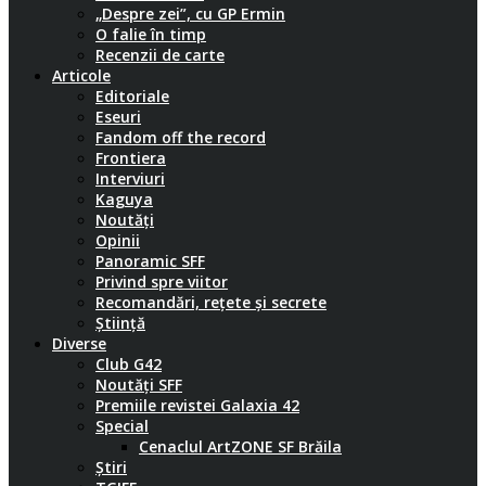
„Despre zei”, cu GP Ermin
O falie în timp
Recenzii de carte
Articole
Editoriale
Eseuri
Fandom off the record
Frontiera
Interviuri
Kaguya
Noutăți
Opinii
Panoramic SFF
Privind spre viitor
Recomandări, rețete și secrete
Știință
Diverse
Club G42
Noutăți SFF
Premiile revistei Galaxia 42
Special
Cenaclul ArtZONE SF Brăila
Știri