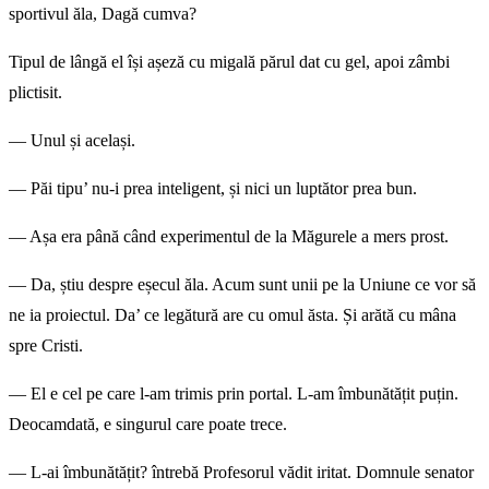
sportivul ăla, Dagă cumva?
Tipul de lângă el își așeză cu migală părul dat cu gel, apoi zâmbi
plictisit.
— Unul și același.
— Păi tipu’ nu-i prea inteligent, și nici un luptător prea bun.
— Așa era până când experimentul de la Măgurele a mers prost.
— Da, știu despre eșecul ăla. Acum sunt unii pe la Uniune ce vor să
ne ia proiectul. Da’ ce legătură are cu omul ăsta. Și arătă cu mâna
spre Cristi.
— El e cel pe care l-am trimis prin portal. L-am îmbunătățit puțin.
Deocamdată, e singurul care poate trece.
— L-ai îmbunătățit? întrebă Profesorul vădit iritat. Domnule senator