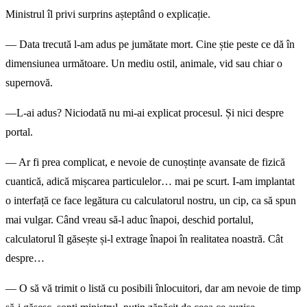
Ministrul îl privi surprins așteptând o explicație.
— Data trecută l-am adus pe jumătate mort. Cine știe peste ce dă în
dimensiunea următoare. Un mediu ostil, animale, vid sau chiar o
supernovă.
—L-ai adus? Niciodată nu mi-ai explicat procesul. Și nici despre
portal.
— Ar fi prea complicat, e nevoie de cunoștințe avansate de fizică
cuantică, adică mișcarea particulelor… mai pe scurt. I-am implantat
o interfață ce face legătura cu calculatorul nostru, un cip, ca să spun
mai vulgar. Când vreau să-l aduc înapoi, deschid portalul,
calculatorul îl găsește și-l extrage înapoi în realitatea noastră. Cât
despre…
— O să vă trimit o listă cu posibili înlocuitori, dar am nevoie de timp