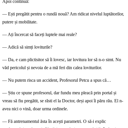
Apoi continuă:
— Ești pregătit pentru o rundă nouă? Am ridicat nivelul luptătorilor,
putere și mobilitate.
— Ați încercat să faceți luptele mai reale?
— Adică să simți loviturile?
— Da, e cam plictisitor să îi lovesc, iar lovitura lor să n-o simt. Nu
văd pericolul și nevoia de a mă feri din calea loviturilor.
— Nu putem risca un accident, Profesorul Petcu a spus că…
— Știu ce spune profesorul, dar fundu meu pleacă prin portal și
vreau să fiu pregătit, se răsti el la Doctor, deși apoi îi păru rău. El n-
avea nici o vină, doar urma ordinele.
— Fă antrenamentul ăsta în acești parametri. O să-i explic