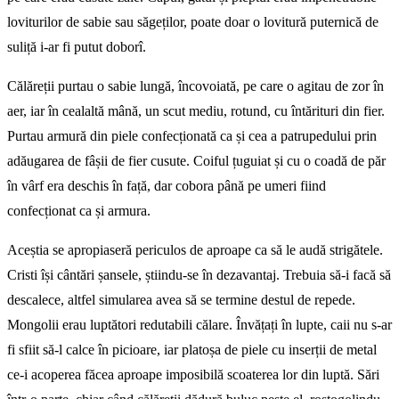
loviturilor de sabie sau săgeților, poate doar o lovitură puternică de
suliță i-ar fi putut doborî.
Călăreții purtau o sabie lungă, încovoiată, pe care o agitau de zor în
aer, iar în cealaltă mână, un scut mediu, rotund, cu întărituri din fier.
Purtau armură din piele confecționată ca și cea a patrupedului prin
adăugarea de fâșii de fier cusute. Coiful țuguiat și cu o coadă de păr
în vârf era deschis în față, dar cobora până pe umeri fiind
confecționat ca și armura.
Aceștia se apropiaseră periculos de aproape ca să le audă strigătele.
Cristi își cântări șansele, știindu-se în dezavantaj. Trebuia să-i facă să
descalece, altfel simularea avea să se termine destul de repede.
Mongolii erau luptători redutabili călare. Învățați în lupte, caii nu s-ar
fi sfiit să-l calce în picioare, iar platoșa de piele cu inserții de metal
ce-i acoperea făcea aproape imposibilă scoaterea lor din luptă. Sări