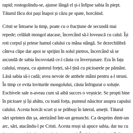
rapid; rostogolindu-se, ajunse lângă el și-i înfipse sabia în piept.
Tătarul făcu doi pași înapoi și căzu pe spate, horcăind.
Cristi se întoarse la timp, poate cu o fracțiune de secundă mai
repede; celălalt mongol atacase, încercând să-l lovească cu calul. Își
roti corpul și prinse hamul calului cu mâna stângă. Se dezechilibră
câteva clipe dar apoi se sprijini în solul pietros, încercând să se
ascundă de sabia încovoiată ce-l căuta cu înverșunare. Era în fața
calului, reușea, cu ajutorul forței, să-l țină cu picioarele pe pământ.
Lăsă sabia să-i cadă; avea nevoie de ambele mâini pentru a-l struni.
În timp ce evita loviturile mongolului, căuta înfrigurat o soluție.
Eschivele sale n-aveau cum să aibă succes o veșnicie. Se propti bine
în picioare și își abătu, cu toată forța, pumnul năucitor asupra capului
calului. Acesta horcăi scurt și se prăbuși în lateral, amețit. Tătarul
sări sprinten din șa, aterizând într-un genunchi. Ca desprins dintr-un
arc, sări, atacându-l pe Cristi. Acesta reuși să apuce sabia, dar nu cu