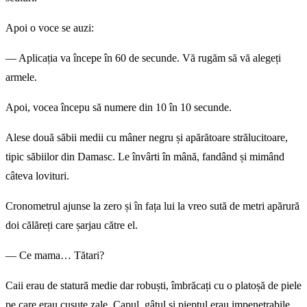
Apoi o voce se auzi:
— Aplicația va începe în 60 de secunde. Vă rugăm să vă alegeți
armele.
Apoi, vocea începu să numere din 10 în 10 secunde.
Alese două săbii medii cu mâner negru și apărătoare strălucitoare,
tipic săbiilor din Damasc. Le învârti în mână, fandând și mimând
câteva lovituri.
Cronometrul ajunse la zero și în fața lui la vreo sută de metri apărură
doi călăreți care șarjau către el.
— Ce mama… Tătari?
Caii erau de statură medie dar robuști, îmbrăcați cu o platoșă de piele
pe care erau cusute zale. Capul, gâtul și pieptul erau impenetrabile