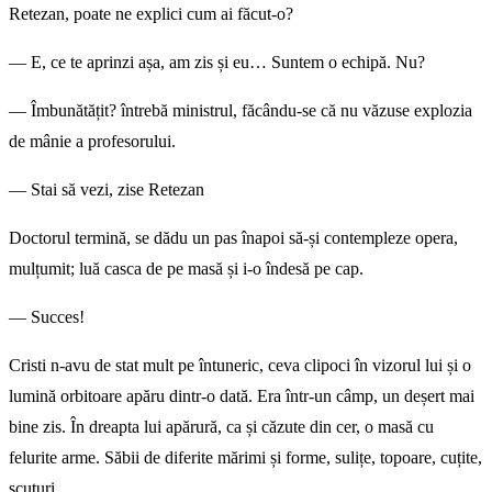
Retezan, poate ne explici cum ai făcut-o?
— E, ce te aprinzi așa, am zis și eu… Suntem o echipă. Nu?
— Îmbunătățit? întrebă ministrul, făcându-se că nu văzuse explozia
de mânie a profesorului.
— Stai să vezi, zise Retezan
Doctorul termină, se dădu un pas înapoi să-și contempleze opera,
mulțumit; luă casca de pe masă și i-o îndesă pe cap.
— Succes!
Cristi n-avu de stat mult pe întuneric, ceva clipoci în vizorul lui și o
lumină orbitoare apăru dintr-o dată. Era într-un câmp, un deșert mai
bine zis. În dreapta lui apărură, ca și căzute din cer, o masă cu
felurite arme. Săbii de diferite mărimi și forme, sulițe, topoare, cuțite,
scuturi.