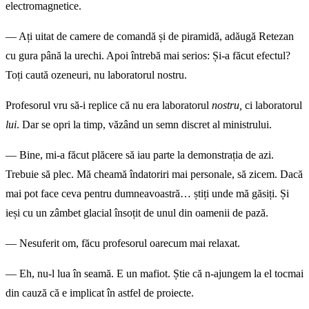
electromagnetice.
— Ați uitat de camere de comandă și de piramidă, adăugă Retezan
cu gura până la urechi. Apoi întrebă mai serios: Și-a făcut efectul?
Toți caută ozeneuri, nu laboratorul nostru.
Profesorul vru să-i replice că nu era laboratorul
nostru,
ci laboratorul
lui
. Dar se opri la timp, văzând un semn discret al ministrului.
— Bine, mi-a făcut plăcere să iau parte la demonstrația de azi.
Trebuie să plec. Mă cheamă îndatoriri mai personale, să zicem. Dacă
mai pot face ceva pentru dumneavoastră… știți unde mă găsiți. Și
ieși cu un zâmbet glacial însoțit de unul din oamenii de pază.
— Nesuferit om, făcu profesorul oarecum mai relaxat.
— Eh, nu-l lua în seamă. E un mafiot. Știe că n-ajungem la el tocmai
din cauză că e implicat în astfel de proiecte.