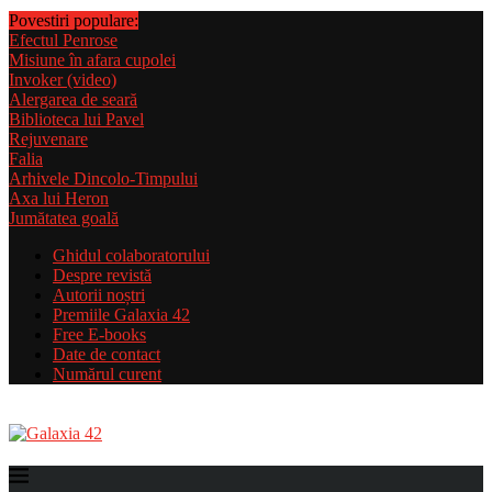
Povestiri populare:
Efectul Penrose
Misiune în afara cupolei
Invoker (video)
Alergarea de seară
Biblioteca lui Pavel
Rejuvenare
Falia
Arhivele Dincolo-Timpului
Axa lui Heron
Jumătatea goală
Ghidul colaboratorului
Despre revistă
Autorii noștri
Premiile Galaxia 42
Free E-books
Date de contact
Numărul curent