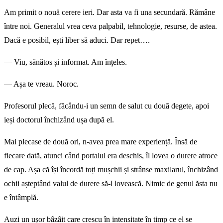
Am primit o nouă cerere ieri. Dar asta va fi una secundară. Rămâne
între noi. Generalul vrea ceva palpabil, tehnologie, resurse, de astea.
Dacă e posibil, ești liber să aduci. Dar repet….
— Viu, sănătos și informat. Am înțeles.
— Așa te vreau. Noroc.
Profesorul plecă, făcându-i un semn de salut cu două degete, apoi
ieși doctorul închizând ușa după el.
Mai plecase de două ori, n-avea prea mare experiență. Însă de
fiecare dată, atunci când portalul era deschis, îl lovea o durere atroce
de cap. Așa că își încordă toți mușchii și strânse maxilarul, închizând
ochii așteptând valul de durere să-l lovească. Nimic de genul ăsta nu
e întâmplă.
Auzi un ușor bâzâit care crescu în intensitate în timp ce el se