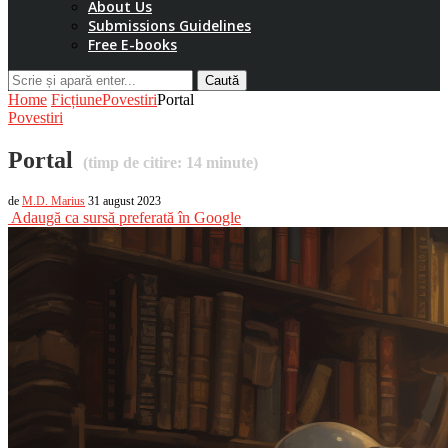
About Us
Submissions Guidelines
Free E-books
Caută
Home
Ficțiune
Povestiri
Portal
Povestiri
Portal
(timp de citire:
14
minute)
de
M.D. Marius
31 august 2023
Adaugă ca sursă preferată în Google