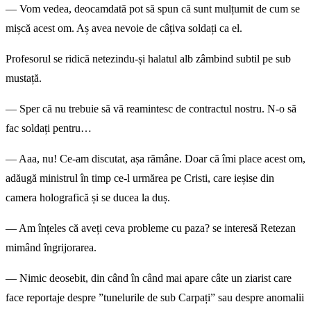
— Vom vedea, deocamdată pot să spun că sunt mulțumit de cum se
mișcă acest om. Aș avea nevoie de câțiva soldați ca el.
Profesorul se ridică netezindu-și halatul alb zâmbind subtil pe sub
mustață.
— Sper că nu trebuie să vă reamintesc de contractul nostru. N-o să
fac soldați pentru…
— Aaa, nu! Ce-am discutat, așa rămâne. Doar că îmi place acest om,
adăugă ministrul în timp ce-l urmărea pe Cristi, care ieșise din
camera holografică și se ducea la duș.
— Am înțeles că aveți ceva probleme cu paza? se interesă Retezan
mimând îngrijorarea.
— Nimic deosebit, din când în când mai apare câte un ziarist care
face reportaje despre ”tunelurile de sub Carpați” sau despre anomalii