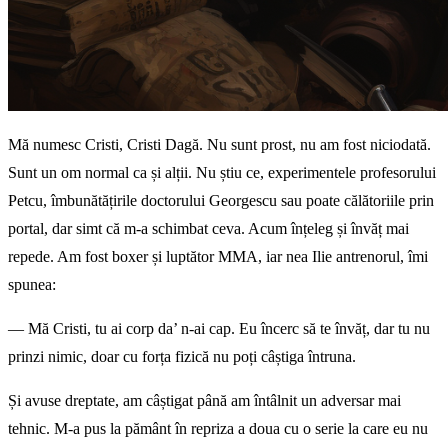
Mă numesc Cristi, Cristi Dagă. Nu sunt prost, nu am fost niciodată.
Sunt un om normal ca și alții. Nu știu ce, experimentele profesorului
Petcu, îmbunătățirile doctorului Georgescu sau poate călătoriile prin
portal, dar simt că m-a schimbat ceva. Acum înțeleg și învăț mai
repede. Am fost boxer și luptător MMA, iar nea Ilie antrenorul, îmi
spunea:
— Mă Cristi, tu ai corp da’ n-ai cap. Eu încerc să te învăț, dar tu nu
prinzi nimic, doar cu forța fizică nu poți câștiga întruna.
Și avuse dreptate, am câștigat până am întâlnit un adversar mai
tehnic. M-a pus la pământ în repriza a doua cu o serie la care eu nu