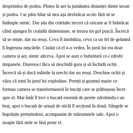
desprindea de podea. Plutea în aer la jumătatea distanței dintre tavan
și podea. I se păru hilar să stea așa dezbrăcat acolo fără să se
întâmple nimic. Dar știa din celelalte treceri că oricum ar fi îmbrăcat
când ajungea în cealaltă dimensiune, se trezea tot gol pușcă. Încercă
să se miște, dar nu reuși. Ceva îl imobiliza, ceva ca un fel de gelatină
îi îngreuna mișcările. Ciudat că el n-o vedea. În jurul lui era doar
camera și aer, nimic altceva. Apoi se auzi o bubuitură ce-i zdrobi
timpanele. Durerea-l făcu să deschidă gura și să închidă ochii.
Încercă să-și ducă mâinile la urechi dar nu reuși. Deschise ochii și
văzu că totul în jurul lui explodase. Pereții și geamul masiv ce
formau camera se transformaseră în bucăți care se prăbușeau încet
spre el. Mai întâi îl lovi o bucată enormă de perete zdrobindu-i un
braț, apoi o bucată de uriașă de sticlă îl secționă în două. Sângele se
împrăștie pretutindeni, acompaniat de măruntaiele sale. Apoi o
noapte fără stele se lăsă peste el.