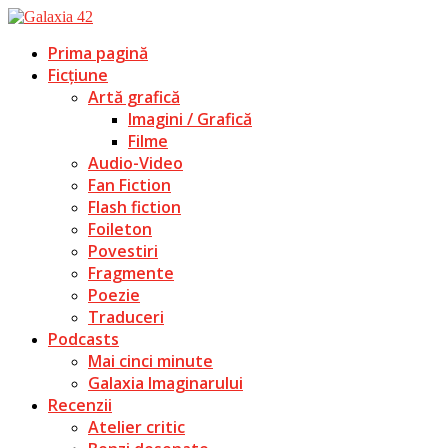
Prima pagină
Ficțiune
Artă grafică
Imagini / Grafică
Filme
Audio-Video
Fan Fiction
Flash fiction
Foileton
Povestiri
Fragmente
Poezie
Traduceri
Podcasts
Mai cinci minute
Galaxia Imaginarului
Recenzii
Atelier critic