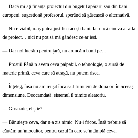
— Dacă mi-ați finanța proiectul din bugetul apărării sau din bani
europeni, sugestionă profesorul, sperând să găsească o alternativă.
— Nu e viabil, n-aș putea justifica acești bani. Iar dacă cineva ar afla
de proiect… nici nu pot să mă gândesc ce-ar ieși.
— Dar noi lucrăm pentru țară, nu aruncăm banii pe…
— Prostii! Până n-avem ceva palpabil, o tehnologie, o sursă de
materie primă, ceva care să atragă, nu putem risca.
— Înțeleg, însă nu am reușit încă să-l trimitem de două ori în aceeași
dimensiune. Deocamdată, sistemul îl trimite aleatoriu.
— Groaznic, el știe?
— Bănuiește ceva, dar n-a zis nimic. Nu-i fricos. Însă trebuie să
căutăm un înlocuitor, pentru cazul în care se întâmplă ceva.