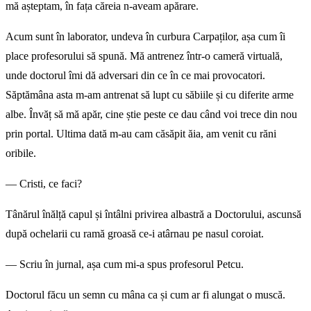
mă așteptam, în fața căreia n-aveam apărare.
Acum sunt în laborator, undeva în curbura Carpaților, așa cum îi
place profesorului să spună. Mă antrenez într-o cameră virtuală,
unde doctorul îmi dă adversari din ce în ce mai provocatori.
Săptămâna asta m-am antrenat să lupt cu săbiile și cu diferite arme
albe. Învăț să mă apăr, cine știe peste ce dau când voi trece din nou
prin portal. Ultima dată m-au cam căsăpit ăia, am venit cu răni
oribile.
— Cristi, ce faci?
Tânărul înălță capul și întâlni privirea albastră a Doctorului, ascunsă
după ochelarii cu ramă groasă ce-i atârnau pe nasul coroiat.
— Scriu în jurnal, așa cum mi-a spus profesorul Petcu.
Doctorul făcu un semn cu mâna ca și cum ar fi alungat o muscă.