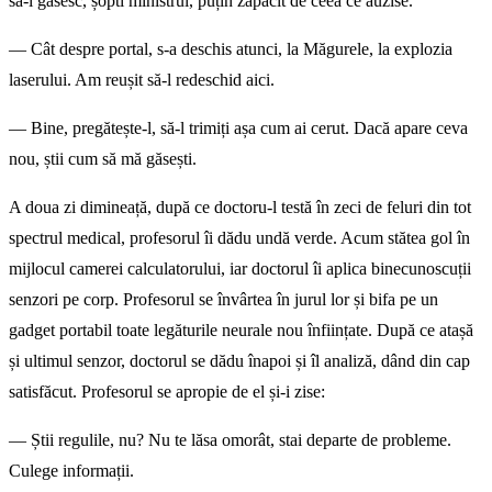
să-i găsesc, șopti ministrul, puțin zăpăcit de ceea ce auzise.
— Cât despre portal, s-a deschis atunci, la Măgurele, la explozia
laserului. Am reușit să-l redeschid aici.
— Bine, pregătește-l, să-l trimiți așa cum ai cerut. Dacă apare ceva
nou, știi cum să mă găsești.
A doua zi dimineață, după ce doctoru-l testă în zeci de feluri din tot
spectrul medical, profesorul îi dădu undă verde. Acum stătea gol în
mijlocul camerei calculatorului, iar doctorul îi aplica binecunoscuții
senzori pe corp. Profesorul se învârtea în jurul lor și bifa pe un
gadget portabil toate legăturile neurale nou înființate. După ce atașă
și ultimul senzor, doctorul se dădu înapoi și îl analiză, dând din cap
satisfăcut. Profesorul se apropie de el și-i zise:
— Știi regulile, nu? Nu te lăsa omorât, stai departe de probleme.
Culege informații.