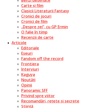
Benzi desenate
Carte și film
Clasicii Literaturii Fantasy
Cronici de jocuri
Cronici de film
„Despre zei”, cu GP Ermin
O falie în timp
Recenzii de carte
Articole
Editoriale
Eseuri
Fandom off the record
Frontiera
Interviuri
Kaguya
Noutăți
Opinii
Panoramic SFF
Privind spre viitor
Recomandări, rețete și secrete
Știință