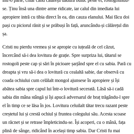
într-o parte, chiar când călăreții dădură buluc peste el, rostogolindu-
se. Ținu însă una dintre arme ridicate, iar calul din imediata lui
apropiere intră cu tibia direct în ea, din cauza elanului. Mai făcu doi
pași cu piciorul rănit și se prăbuși în față, aruncându-și călărețul din
șa.
Cristi nu pierdu vremea și se apropie cu iuțeală de cel căzut,
încercând să-i dea lovitura de grație. Spre surpriza lui, tătarul se
rostogoli peste cap și sări în picioare șarjând spre el cu sabia. Pară cu
dreapta și vru să-i dea o lovitură cu cealaltă sabie, dar observă cu
coada ochiului cum celălalt mongol ajunsese în apropiere și își
abătea sabia spre capul lui într-o lovitură secerată. Lăsă să-i cadă
sabia din mâna stângă și își apucă adversarul de braț trăgându-l spre
el în timp ce se lăsa în jos. Lovitura celuilalt tătar trecu razant peste
creștetul lui și crestă ochiul și fruntea colegului său. Acesta scoase
un răcnet și se retrase împleticindu-se. Își acoperi, cu o mână, fața
plină de sânge, ridicând în același timp sabia. Dar Cristi fu mai