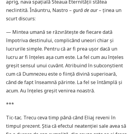
aprig, nava spațială Steaua Eternității stătea
neclintită. Înăuntru, Nastro –
gură de aur
– ținea un
scurt discurs:
— Mintea umană se răzvrătește de fiecare dată
împotriva destinului, complicând uneori chiar și
lucrurile simple. Pentru că ar fi prea ușor dacă un
lucru ar fi înțeles așa cum este. La fel cum au înțeles
greșit sensul unui cuvânt. Atribuind în subconștient
cum că Dumnezeu este o ființă divină superioară,
când de fapt înseamnă părinte. La fel se întâmplă și
acum. Au înțeles greșit venirea noastră.
***
Tic-tac. Trecu ceva timp până când Eliaj reveni în
timpul prezent. Știa că efectul neatenției sale avea să