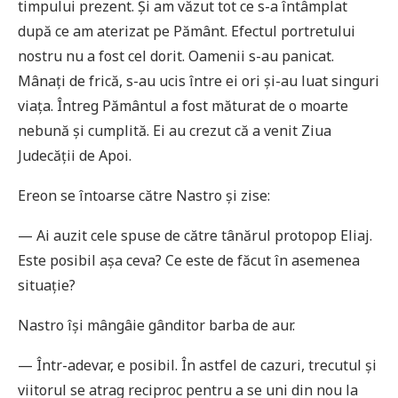
timpului prezent. Și am văzut tot ce s-a întâmplat
după ce am aterizat pe Pământ. Efectul portretului
nostru nu a fost cel dorit. Oamenii s-au panicat.
Mânați de frică, s-au ucis între ei ori și-au luat singuri
viața. Întreg Pământul a fost măturat de o moarte
nebună și cumplită. Ei au crezut că a venit Ziua
Judecății de Apoi.
Ereon se întoarse către Nastro și zise:
— Ai auzit cele spuse de către tânărul protopop Eliaj.
Este posibil așa ceva? Ce este de făcut în asemenea
situație?
Nastro își mângâie gânditor barba de aur.
— Într-adevar, e posibil. În astfel de cazuri, trecutul și
viitorul se atrag reciproc pentru a se uni din nou la