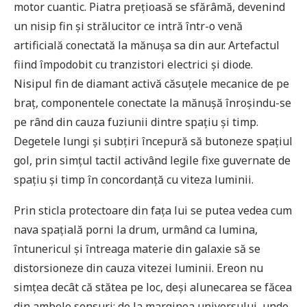
motor cuantic. Piatra prețioasă se sfărâmă, devenind
un nisip fin și strălucitor ce intră într-o venă
artificială conectată la mănușa sa din aur. Artefactul
fiind împodobit cu tranzistori electrici și diode.
Nisipul fin de diamant activă căsuțele mecanice de pe
braț, componentele conectate la mănușă înroșindu-se
pe rând din cauza fuziunii dintre spațiu și timp.
Degetele lungi și subțiri începură să butoneze spațiul
gol, prin simțul tactil activând legile fixe guvernate de
spațiu și timp în concordanță cu viteza luminii.
Prin sticla protectoare din fața lui se putea vedea cum
nava spațială porni la drum, urmând ca lumina,
întunericul și întreaga materie din galaxie să se
distorsioneze din cauza vitezei luminii. Ereon nu
simțea decât că stătea pe loc, deși alunecarea se făcea
din ambele sensuri: de la marginea universului, unde