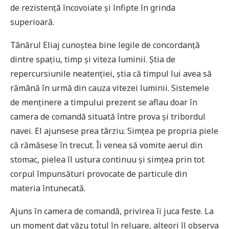
de rezistență încovoiate și înfipte în grinda
superioară.
Tânărul Eliaj cunoștea bine legile de concordanță
dintre spațiu, timp și viteza luminii. Știa de
repercursiunile neatenției, știa că timpul lui avea să
rămână în urmă din cauza vitezei luminii. Sistemele
de menținere a timpului prezent se aflau doar în
camera de comandă situată între prova și tribordul
navei. El ajunsese prea târziu. Simțea pe propria piele
că rămăsese în trecut. Îi venea să vomite aerul din
stomac, pielea îl ustura continuu și simțea prin tot
corpul împunsături provocate de particule din
materia întunecată.
Ajuns în camera de comandă, privirea îi juca feste. La
un moment dat văzu totul în reluare, alteori îl observa