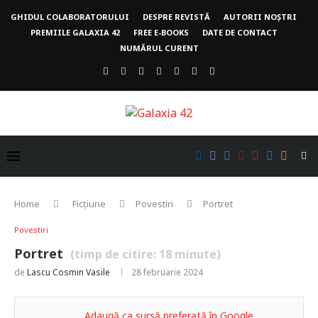
GHIDUL COLABORATORULUI
DESPRE REVISTĂ
AUTORII NOȘTRI
PREMIILE GALAXIA 42
FREE E-BOOKS
DATE DE CONTACT
NUMĂRUL CURENT
Home
Ficțiune
Povestiri
Portret
Povestiri
Portret
(timp de citire:
18
minute)
de
Lascu Cosmin Vasile
28 februarie 2024
Adaugă ca sursă preferată în Google