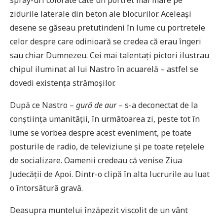
spray-uri colorate câte un portret mai mare pe
zidurile laterale din beton ale blocurilor. Aceleași
desene se găseau pretutindeni în lume cu portretele
celor despre care odinioară se credea că erau îngeri
sau chiar Dumnezeu. Cei mai talentați pictori ilustrau
chipul iluminat al lui Nastro în acuarelă – astfel se
dovedi existența strămoșilor.
După ce Nastro –
gură de aur
– s-a deconectat de la
conștiința umanității, în următoarea zi, peste tot în
lume se vorbea despre acest eveniment, pe toate
posturile de radio, de televiziune și pe toate rețelele
de socializare. Oamenii credeau că venise Ziua
Judecății de Apoi. Dintr-o clipă în alta lucrurile au luat
o întorsătură gravă.
Deasupra muntelui înzăpezit viscolit de un vânt