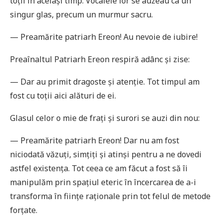
toții în același timp. Vocalele lor se auzeau ca un
singur glas, precum un murmur sacru.
— Preamărite patriarh Ereon! Au nevoie de iubire!
Preaînaltul Patriarh Ereon respiră adânc și zise:
— Dar au primit dragoste și atenție. Tot timpul am
fost cu toții aici alături de ei.
Glasul celor o mie de frați și surori se auzi din nou:
— Preamărite patriarh Ereon! Dar nu am fost
niciodată văzuți, simțiți și atinși pentru a ne dovedi
astfel existența. Tot ceea ce am făcut a fost să îi
manipulăm prin spațiul eteric în încercarea de a-i
transforma în ființe raționale prin tot felul de metode
forțate.