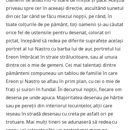
Oamenii se aflau într-o stare de liniște și pace. Aceștia
priveau spre cer în aceeași direcție, ascultând sunetul
din cer. Iar când se făcu miezul nopții, pe rând, în
toate colțurile de pe pământ, toți oamenii și-au căutat
orice fel de ustensile pentru desenat, colorat ori
pictat, începând să redea pe diferite suprafețe același
portret al lui Nastro cu barba lui de aur, portretul lui
Ereon îmbrăcat în straie strălucitoare, sau al unuia
dintre cei o mie de gemeni. Cei mai talentați dintre
pământeni compuneau un tablou de familie în care
Ereon și Nastro se aflau în prim plan, cu cei o mie de
frați și surori în fundal. În decursul nopții, fiecare om
desena pe unde apuca. Majoritatea desenau pe hârtie
sau pe pereții din interiorul locuințelor, alții care
ieșeau în stradă desenau cu creta pe asfalt ori pe
trotuare. Mai mulți tineri se adunaseră să redea cu