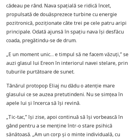
cădeau pe rând. Nava spațială se ridică încet,
propulsată de douăsprezece turbine cu energie
pozitronică, poziționate câte trei pe cele patru aripi
principale. Odată ajunsă în spațiu nava își desfăcu
coada, pregătindu-se de drum.
„E un moment unic… e timpul să ne facem văzuți,” se
auzi glasul lui Ereon în interiorul navei stelare, prin
tuburile purtătoare de sunet.
Tânărul protopop Eliaj nu dădu o atenție mare
glasului ce se auzea pretutindeni. Nu se simțea în
apele lui și încerca să își revină.
„Tic-tac,” își zise, apoi continuă să își vorbească în
gând pentru a se menține într-o stare psihică
sănătoasă. „Am un corp și o minte individuală, cu