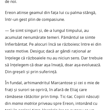
de noi.
Ereon atinse geamul din fața lui cu palma stângă,
într-un gest plin de compasiune.
— Se simt singuri și, de-a lungul timpului, au
acumulat nenumărate temeri. Pământul se simte
înfierbântat. Pe alocuri încă se războiesc între ei din
vaste motive. Desigur, dacă ar gândi rațional ar
înțelege că războaiele nu au niciun sens. Dar trebuie
să înțelegem că doar așa învață, doar așa evoluează.
Din greșeli și prin suferință.
În fundal, arhimandritul Marcantose și cei o mie de
frați și surori se opriră, în afară de Eliaj care
rămăsese rătăcitor prin timp. Tic-tac. Copiii născuți
din
mama matrice
priveau spre Ereon, intonând cu