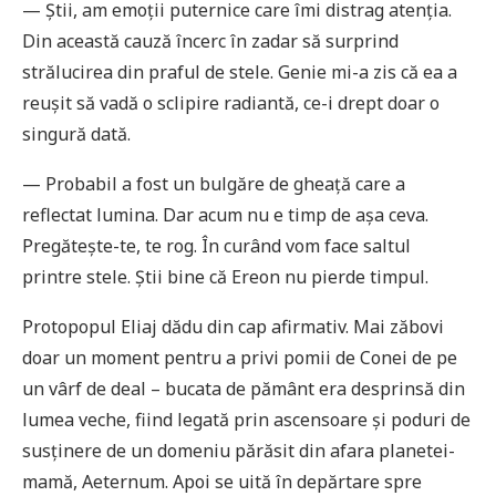
— Știi, am emoții puternice care îmi distrag atenția.
Din această cauză încerc în zadar să surprind
strălucirea din praful de stele. Genie mi-a zis că ea a
reușit să vadă o sclipire radiantă, ce-i drept doar o
singură dată.
— Probabil a fost un bulgăre de gheață care a
reflectat lumina. Dar acum nu e timp de așa ceva.
Pregătește-te, te rog. În curând vom face saltul
printre stele. Știi bine că Ereon nu pierde timpul.
Protopopul Eliaj dădu din cap afirmativ. Mai zăbovi
doar un moment pentru a privi pomii de Conei de pe
un vârf de deal – bucata de pământ era desprinsă din
lumea veche, fiind legată prin ascensoare și poduri de
susținere de un domeniu părăsit din afara planetei-
mamă, Aeternum. Apoi se uită în depărtare spre