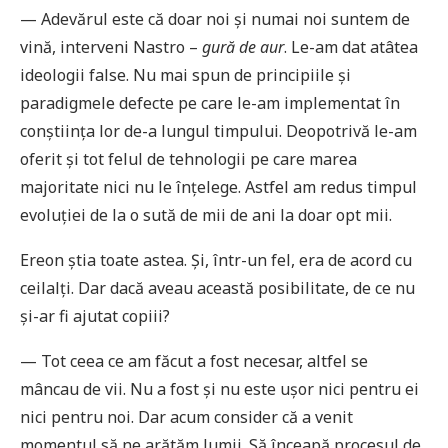
— Adevărul este că doar noi și numai noi suntem de
vină, interveni Nastro –
gură de aur
. Le-am dat atâtea
ideologii false. Nu mai spun de principiile și
paradigmele defecte pe care le-am implementat în
conștiința lor de-a lungul timpului. Deopotrivă le-am
oferit și tot felul de tehnologii pe care marea
majoritate nici nu le înțelege. Astfel am redus timpul
evoluției de la o sută de mii de ani la doar opt mii.
Ereon știa toate astea. Și, într-un fel, era de acord cu
ceilalți. Dar dacă aveau această posibilitate, de ce nu
și-ar fi ajutat copiii?
— Tot ceea ce am făcut a fost necesar, altfel se
mâncau de vii. Nu a fost și nu este ușor nici pentru ei
nici pentru noi. Dar acum consider că a venit
momentul să ne arătăm lumii. Să înceapă procesul de