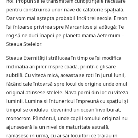
noi. Propun să le transmitem cunoștințele necesare
pentru construirea unor nave de călătorie spațială.
Dar vom mai aștepta probabil încă trei secole. Ereon
își întoarse privirea spre Marcantose și adăugă: Te
rog să ne duci înapoi pe planeta mamă Aeternum –
Steaua Stelelor.
Steaua Eternității strălucea în timp ce își modifica
înclinația aripilor înspre coadă, printr-o glisare
subtilă. Cu viteză mică, aceasta se roti în jurul lunii,
făcând cale întoarsă spre locul de origine unde omul
original atinsese stelele. Nava porni din loc cu viteza
luminii. Lumina și întunericul împreună cu spațiul și
timpul se ondulau, devenind un ocean învolburat,
monocrom. Pământul, unde copiii omului original nu
ajunseseră la un nivel de maturitate astrală,
rămăsese în urmă, cu ai săi locuitori ce trăiau în