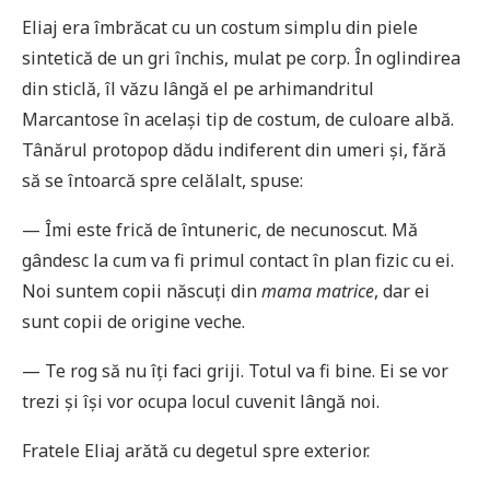
Eliaj era îmbrăcat cu un costum simplu din piele
sintetică de un gri închis, mulat pe corp. În oglindirea
din sticlă, îl văzu lângă el pe arhimandritul
Marcantose în același tip de costum, de culoare albă.
Tânărul protopop dădu indiferent din umeri și, fără
să se întoarcă spre celălalt, spuse:
— Îmi este frică de întuneric, de necunoscut. Mă
gândesc la cum va fi primul contact în plan fizic cu ei.
Noi suntem copii născuți din
mama matrice
, dar ei
sunt copii de origine veche.
— Te rog să nu îți faci griji. Totul va fi bine. Ei se vor
trezi și își vor ocupa locul cuvenit lângă noi.
Fratele Eliaj arătă cu degetul spre exterior.