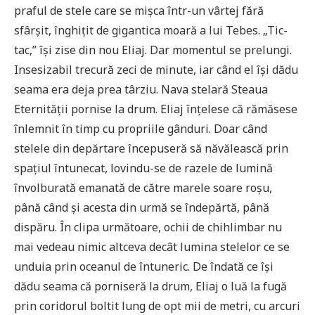
praful de stele care se mișca într-un vârtej fără
sfârșit, înghițit de gigantica moară a lui Tebes. „Tic-
tac,” își zise din nou Eliaj. Dar momentul se prelungi.
Insesizabil trecură zeci de minute, iar când el își dădu
seama era deja prea târziu. Nava stelară Steaua
Eternității pornise la drum. Eliaj înțelese că rămăsese
înlemnit în timp cu propriile gânduri. Doar când
stelele din depărtare începuseră să năvălească prin
spațiul întunecat, lovindu-se de razele de lumină
învolburată emanată de către marele soare roșu,
până când și acesta din urmă se îndepărtă, până
dispăru. În clipa următoare, ochii de chihlimbar nu
mai vedeau nimic altceva decât lumina stelelor ce se
unduia prin oceanul de întuneric. De îndată ce își
dădu seama că porniseră la drum, Eliaj o luă la fugă
prin coridorul boltit lung de opt mii de metri, cu arcuri