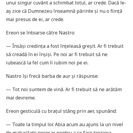
unui singur cuvânt a schimbat totul, ar crede. Dacă le-
aș zice că Dumnezeu înseamnă părinte și nu o ființă
mai presus de ei, ar crede.
Ereon se întoarse către Nastro:
— Însăși credința a fost înțeleasă greșit. Ar fi trebuit
să creadă în ei înșiși. Pe noi ar fi trebuit să ne
iubească la fel cum îi iubim noi pe ei.
Nastro își frecă barba de aur și răspunse:
— Tot noi suntem de vină. Ar fi trebuit să ne arătăm
mai devreme.
Ereon gesticulă cu brațul stâng prin aer, spunând:
— Toate la timpul lor. Abia acum au ajuns la un nivel
de maturitate necesar pentru a se face trezirea