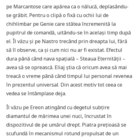
pe Marcantose care apărea ca o nălucă, deplasându-
se grăbit. Pentru o clipă o fixă cu ochii lui de
chihlimbar pe Genie care stătea încremenită la
pupitrul de comandă, uitându-se în același timp după
el. Îl văzu și pe Nastro trecând prin dreapta lui, fără
să îl observe, ca și cum nici nu ar fi existat. Efectul
dura până când nava spațială – Steaua Eternității –
avea să se oprească. Eliaj știa că oricum avea să mai
treacă o vreme până când timpul lui personal revenea
în prezentul universal. Din acest motiv tot ceea ce
vedea se întâmplase deja.
Îl văzu pe Ereon atingând cu degetul subțire
diamantul de mărimea unei nuci, încrustat în
dispozitivul de pe umărul drept. Piatra prețioasă se
scufundă în mecanismul rotund propulsat de un