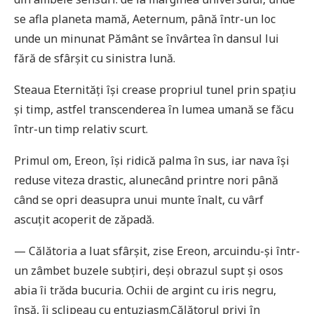
se afla planeta mamă, Aeternum, până într-un loc
unde un minunat Pământ se învârtea în dansul lui
fără de sfârșit cu sinistra lună.
Steaua Eternități își crease propriul tunel prin spațiu
și timp, astfel transcenderea în lumea umană se făcu
într-un timp relativ scurt.
Primul om, Ereon, își ridică palma în sus, iar nava își
reduse viteza drastic, alunecând printre nori până
când se opri deasupra unui munte înalt, cu vârf
ascuțit acoperit de zăpadă.
— Călătoria a luat sfârșit, zise Ereon, arcuindu-și într-
un zâmbet buzele subțiri, deși obrazul supt și osos
abia îi trăda bucuria. Ochii de argint cu iris negru,
însă, îi sclipeau cu entuziasm.Călătorul privi în