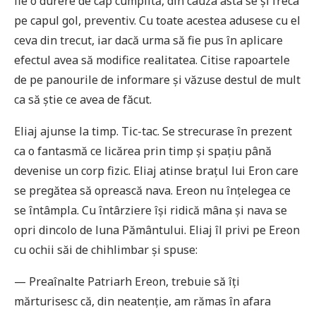
fie o durere de cap cumplită, din cauza asta se și freca
pe capul gol, preventiv. Cu toate acestea adusese cu el
ceva din trecut, iar dacă urma să fie pus în aplicare
efectul avea să modifice realitatea. Citise rapoartele
de pe panourile de informare și văzuse destul de mult
ca să știe ce avea de făcut.
Eliaj ajunse la timp. Tic-tac. Se strecurase în prezent
ca o fantasmă ce licărea prin timp și spațiu până
devenise un corp fizic. Eliaj atinse brațul lui Eron care
se pregătea să oprească nava. Ereon nu înțelegea ce
se întâmpla. Cu întârziere își ridică mâna și nava se
opri dincolo de luna Pământului. Eliaj îl privi pe Ereon
cu ochii săi de chihlimbar și spuse:
— Preaînalte Patriarh Ereon, trebuie să îți
mărturisesc că, din neatenție, am rămas în afara