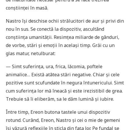
conștiinței în masă.
Nastro își deschise ochii strălucitori de aur și privi din
nou în sus. Se conectă la dispozitiv, ascultând
conștiința umanității. Resimțea miliarde de gânduri,
de vorbe, stări și emoții în același timp. Grăi cu un
glas matur, netulburat:
— Simt suferința, ura, frica, lăcomia, poftele
animalice… Există atâtea stări negative. Chiar și cele
pozitive sunt scufundate în negura întunericului. Simt
cum suferința lor mă îneacă și este irezistibil de grea.
Trebuie să îi eliberăm, sa le dăm lumină și iubire.
Între timp, Ereon butona tastele unui dispozitiv
rotund. Curând, Ereon, Nastro și cei o mie de gemeni
își văzură reflexiile în sticla din fața lor. Pe fundal se