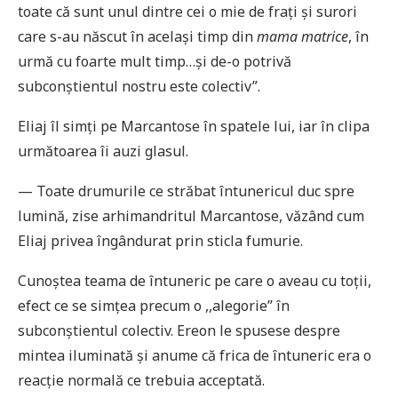
toate că sunt unul dintre cei o mie de frați și surori
care s-au născut în același timp din
mama matrice
, în
urmă cu foarte mult timp…și de-o potrivă
subconștientul nostru este colectiv”.
Eliaj îl simți pe Marcantose în spatele lui, iar în clipa
următoarea îi auzi glasul.
— Toate drumurile ce străbat întunericul duc spre
lumină, zise arhimandritul Marcantose, văzând cum
Eliaj privea îngândurat prin sticla fumurie.
Cunoștea teama de întuneric pe care o aveau cu toții,
efect ce se simțea precum o ,,alegorie” în
subconștientul colectiv. Ereon le spusese despre
mintea iluminată și anume că frica de întuneric era o
reacție normală ce trebuia acceptată.