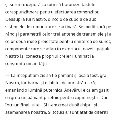
și surori începură cu toții să butoneze tastele
corespunzătoare pentru efectuarea comenzilor.
Deasupra lui Nastro, dincolo de cupola de aur,
sistemele de comunicare se activară. Se modificară pe
rând și parametrii celor trei antene de transmisie și a
celor două inele proiectate pentru emiterea de sunet,
componente care se aflau în exteriorul navei spațiale.
Nastro își conectă propriul creier iluminat la
conștiința umanității.
— La început am zis să fie pământ și așa a fost, grăi
Nastro, iar barba și ochii lui de aur străluciră,
emanând o lumină puternică. Adevărul e că am găsit
cu greu un pământ prielnic pentru copiii noștri. Dar
într-un final, uite… Și i-am creat după chipul și
asemănarea noastră. Și totuși
ei
sunt atât de diferiți