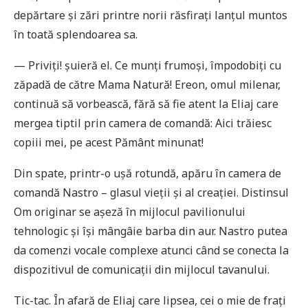
depărtare și zări printre norii răsfirați lanțul muntos
în toată splendoarea sa.
— Priviți! șuieră el. Ce munți frumoși, împodobiți cu
zăpadă de către Mama Natură! Ereon, omul milenar,
continuă să vorbească, fără să fie atent la Eliaj care
mergea tiptil prin camera de comandă: Aici trăiesc
copiii mei, pe acest Pământ minunat!
Din spate, printr-o ușă rotundă, apăru în camera de
comandă Nastro – glasul vieții și al creației. Distinsul
Om originar se așeză în mijlocul pavilionului
tehnologic și își mângâie barba din aur. Nastro putea
da comenzi vocale complexe atunci când se conecta la
dispozitivul de comunicații din mijlocul tavanului.
Tic-tac. În afară de Eliaj care lipsea, cei o mie de frați