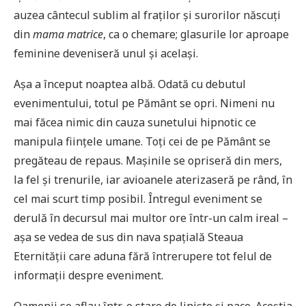
auzea cântecul sublim al fraților și surorilor născuți
din
mama matrice
, ca o chemare; glasurile lor aproape
feminine deveniseră unul și același.
Așa a început noaptea albă. Odată cu debutul
evenimentului, totul pe Pământ se opri. Nimeni nu
mai făcea nimic din cauza sunetului hipnotic ce
manipula ființele umane. Toți cei de pe Pământ se
pregăteau de repaus. Mașinile se opriseră din mers,
la fel și trenurile, iar avioanele aterizaseră pe rând, în
cel mai scurt timp posibil. Întregul eveniment se
derulă în decursul mai multor ore într-un calm ireal –
așa se vedea de sus din nava spațială Steaua
Eternității care aduna fără întrerupere tot felul de
informații despre eveniment.