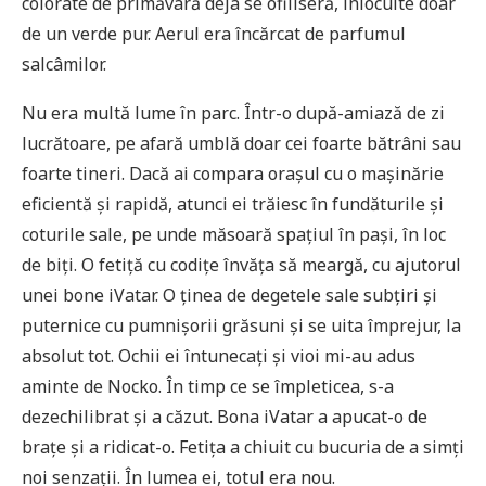
colorate de primăvară deja se ofiliseră, înlocuite doar
de un verde pur. Aerul era încărcat de parfumul
salcâmilor.
Nu era multă lume în parc. Într-o după-amiază de zi
lucrătoare, pe afară umblă doar cei foarte bătrâni sau
foarte tineri. Dacă ai compara orașul cu o mașinărie
eficientă și rapidă, atunci ei trăiesc în fundăturile și
coturile sale, pe unde măsoară spațiul în pași, în loc
de biți. O fetiță cu codițe învăța să meargă, cu ajutorul
unei bone iVatar. O ținea de degetele sale subțiri și
puternice cu pumnișorii grăsuni și se uita împrejur, la
absolut tot. Ochii ei întunecați și vioi mi-au adus
aminte de Nocko. În timp ce se împleticea, s-a
dezechilibrat și a căzut. Bona iVatar a apucat-o de
brațe și a ridicat-o. Fetița a chiuit cu bucuria de a simți
noi senzații. În lumea ei, totul era nou.