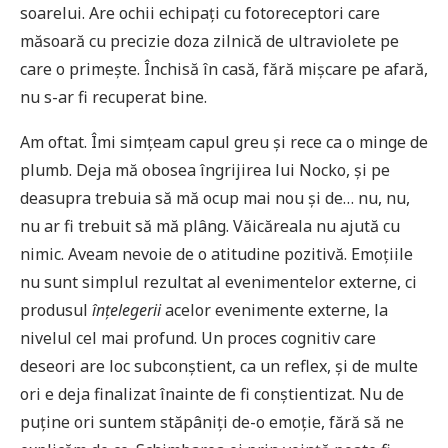
soarelui. Are ochii echipați cu fotoreceptori care
măsoară cu precizie doza zilnică de ultraviolete pe
care o primește. Închisă în casă, fără mișcare pe afară,
nu s-ar fi recuperat bine.
Am oftat. Îmi simțeam capul greu și rece ca o minge de
plumb. Deja mă obosea îngrijirea lui Nocko, și pe
deasupra trebuia să mă ocup mai nou și de… nu, nu,
nu ar fi trebuit să mă plâng. Văicăreala nu ajută cu
nimic. Aveam nevoie de o atitudine pozitivă. Emoțiile
nu sunt simplul rezultat al evenimentelor externe, ci
produsul
înțelegerii
acelor evenimente externe, la
nivelul cel mai profund. Un proces cognitiv care
deseori are loc subconștient, ca un reflex, și de multe
ori e deja finalizat înainte de fi conștientizat. Nu de
puține ori suntem stăpâniți de-o emoție, fără să ne