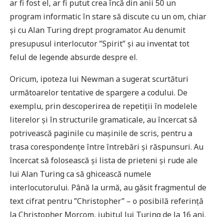
ar fi fost el, ar fi putut crea încă din anii 50 un
program informatic în stare să discute cu un om, chiar
și cu Alan Turing drept programator. Au denumit
presupusul interlocutor ”Spirit” și au inventat tot
felul de legende absurde despre el.
Oricum, ipoteza lui Newman a sugerat scurtături
următoarelor tentative de spargere a codului. De
exemplu, prin descoperirea de repetiții în modelele
literelor și în structurile gramaticale, au încercat să
potrivească paginile cu mașinile de scris, pentru a
trasa corespondențe între întrebări și răspunsuri. Au
încercat să folosească și lista de prieteni și rude ale
lui Alan Turing ca să ghicească numele
interlocutorului. Până la urmă, au găsit fragmentul de
text cifrat pentru ”Christopher” – o posibilă referință
la Christopher Morcom, iubitul lui Turing de la 16 ani.