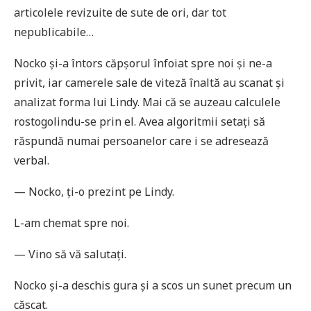
articolele revizuite de sute de ori, dar tot
nepublicabile…
Nocko și-a întors căpșorul înfoiat spre noi și ne-a
privit, iar camerele sale de viteză înaltă au scanat și
analizat forma lui Lindy. Mai că se auzeau calculele
rostogolindu-se prin el. Avea algoritmii setați să
răspundă numai persoanelor care i se adresează
verbal.
— Nocko, ți-o prezint pe Lindy.
L-am chemat spre noi.
— Vino să vă salutați.
Nocko și-a deschis gura și a scos un sunet precum un
căscat.