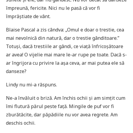
împreună, fericite. Nici nu le pasă că vor fi
împrăștiate de vânt.
Blaise Pascal a zis cândva: „Omul e doar o trestie, cea
mai nevolnică din natură, dar o trestie gânditoare.”
Totuși, dacă trestiile ar gândi, ce viață înfricoșătoare
ar avea! O vijelie mai mare le-ar rupe pe toate. Dacă s-
ar îngrijora cu privire la așa ceva, ar mai putea ele să
danseze?
Lindy nu mi-a răspuns.
Ne-a învăluit o briză. Am închis ochii și am simțit cum
îmi flutură părul peste față. Mingile de puf vor fi
zburătăcite, dar păpădiile nu vor avea regrete. Am
deschis ochii.