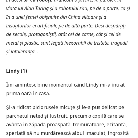
viața lui Alan Turing și a robotului său, pe de o parte, ca și
în a unei femei obișnuite din China viitoare și a
însoțitorilor ei artificiali, pe de altă parte. Deși despărțiți
de secole, protagoniștii, atât cei de carne, cât și cei de
metal și plastic, sunt legați inexorabil de tristețe, tragedii
și intoleranță…
Lindy (1)
Îmi amintesc bine momentul când Lindy mi-a intrat
prima oară în casă.
Și-a ridicat piciorușele micuțe și le-a pus delicat pe
parchetul neted și lustruit, precum o copilă care se
avântă în zăpada proaspătă: tremurătoare, ezitantă,
speriată să nu murdărească albul imaculat, îngrozită