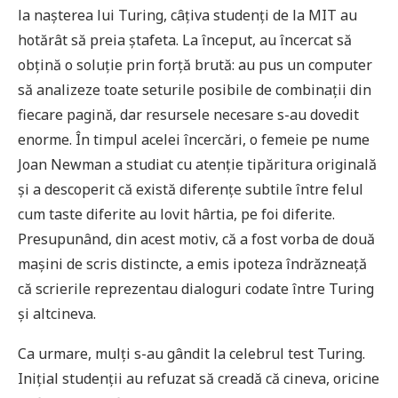
la nașterea lui Turing, câțiva studenți de la MIT au
hotărât să preia ștafeta. La început, au încercat să
obțină o soluție prin forță brută: au pus un computer
să analizeze toate seturile posibile de combinații din
fiecare pagină, dar resursele necesare s-au dovedit
enorme. În timpul acelei încercări, o femeie pe nume
Joan Newman a studiat cu atenție tipăritura originală
și a descoperit că există diferențe subtile între felul
cum taste diferite au lovit hârtia, pe foi diferite.
Presupunând, din acest motiv, că a fost vorba de două
mașini de scris distincte, a emis ipoteza îndrăzneață
că scrierile reprezentau dialoguri codate între Turing
și altcineva.
Ca urmare, mulți s-au gândit la celebrul test Turing.
Inițial studenții au refuzat să creadă că cineva, oricine