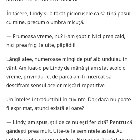
În tăcere, Lindy și-a târât piciorușele ca să țină pasul
cu mine, precum o umbră micuță.
— Frumoasă vreme, nu? i-am șoptit. Nici prea cald,
nici prea frig. Ia uite, păpădii!
Lângă alee, numeroase mingi de puf alb unduiau în
vânt. Am luat-o pe Lindy de mână și am stat acolo o
vreme, privindu-le, de parcă am fi încercat să
descifrăm sensul acelor mișcări repetitive.
Un înțeles intraductibil în cuvinte. Dar, dacă nu poate
fi exprimat, atunci există el oare?
— Lindy, am spus, știi de ce nu ești fericită? Pentru că
gândești prea mult. Uite-te la semințele astea. Au
suflete și ele, dar nu gândesc. Nu vor decât să danseze