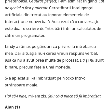
prietenoasă.
Ce surâs perfect
, l-am admirat în gând.
Cât
de genial a fost proiectat
. Cercetătorii inteligenței
artificiale din trecut au ignorat elementele de
interacțiune nonverbală. Au crezut că o conversație
este doar o scriere de întrebări într-un calculator, de
către un programator.
Lindy a rămas pe gânduri cu privire la întrebarea
mea. Dar situația nu-i cerea vreun răspuns verbal,
așa că nu a avut prea multe de procesat.
Da
și
nu
sunt
binare, precum fețele unei monede.
S-a aplecat și l-a îmbrățișat pe Nocko într-o
strânsoare moale.
Hai că-i bine,
mi-am zis
. Știu că-ți place să fii îmbrățișat
.
Alan (1)