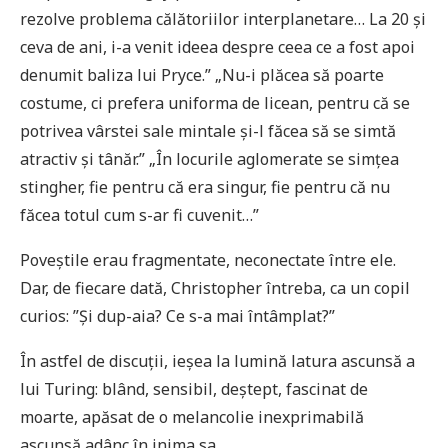
rezolve problema călătoriilor interplanetare… La 20 și
ceva de ani, i-a venit ideea despre ceea ce a fost apoi
denumit baliza lui Pryce.” „Nu-i plăcea să poarte
costume, ci prefera uniforma de licean, pentru că se
potrivea vârstei sale mintale și-l făcea să se simtă
atractiv și tânăr.” „În locurile aglomerate se simțea
stingher, fie pentru că era singur, fie pentru că nu
făcea totul cum s-ar fi cuvenit…”
Poveștile erau fragmentate, neconectate între ele.
Dar, de fiecare dată, Christopher întreba, ca un copil
curios: ”Și dup-aia? Ce s-a mai întâmplat?”
În astfel de discuții, ieșea la lumină latura ascunsă a
lui Turing: blând, sensibil, deștept, fascinat de
moarte, apăsat de o melancolie inexprimabilă
ascunsă adânc în inima sa.