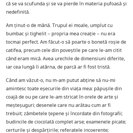
că se va scufunda și se va pierde în materia pufoasă și
nedefinită.
Am ținut-o de mână. Trupul ei moale, umplut cu
bumbac și tighelit – propria mea creație – nu era
tocmai perfect. Am făcut-o să poarte o bonetă roșie de
catifea, precum cele din poveștile pe care le-am citit
când eram mică. Avea urechile de dimensiuni diferite,
iar cea lungă îi atârna, de parcă ar fi fost tristă.
Când am văzut-o, nu m-am putut abține să nu-mi
amintesc toate eșecurile din viața mea: păpușile din
coajă de ou pe care le-am stricat în orele de arte și
meșteșuguri; desenele care nu arătau cum ar fi
trebuit; zâmbetele țepene și încordate din fotografii;
budincile de ciocolată complet arse; examenele picate;
certurile și despărțirile; referatele incoerente;