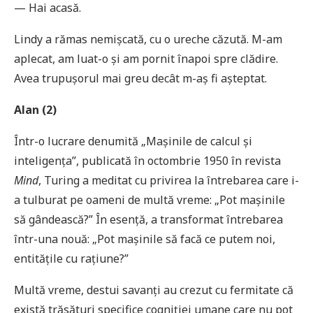
— Hai acasă.
Lindy a rămas nemișcată, cu o ureche căzută. M-am
aplecat, am luat-o și am pornit înapoi spre clădire.
Avea trupușorul mai greu decât m-aș fi așteptat.
Alan (2)
Într-o lucrare denumită „Mașinile de calcul și
inteligența”, publicată în octombrie 1950 în revista
Mind
, Turing a meditat cu privirea la întrebarea care i-
a tulburat pe oameni de multă vreme: „Pot mașinile
să gândească?” În esență, a transformat întrebarea
într-una nouă: „Pot mașinile să facă ce putem noi,
entitățile cu rațiune?”
Multă vreme, destui savanți au crezut cu fermitate că
există trăsături specifice cogniției umane care nu pot