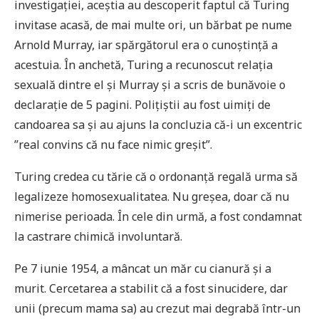
investigației, aceștia au descoperit faptul că Turing
invitase acasă, de mai multe ori, un bărbat pe nume
Arnold Murray, iar spărgătorul era o cunoștință a
acestuia. În anchetă, Turing a recunoscut relația
sexuală dintre el și Murray și a scris de bunăvoie o
declarație de 5 pagini. Polițiștii au fost uimiți de
candoarea sa și au ajuns la concluzia că-i un excentric
”real convins că nu face nimic greșit”.
Turing credea cu tărie că o ordonanță regală urma să
legalizeze homosexualitatea. Nu greșea, doar că nu
nimerise perioada. În cele din urmă, a fost condamnat
la castrare chimică involuntară.
Pe 7 iunie 1954, a mâncat un măr cu cianură și a
murit. Cercetarea a stabilit că a fost sinucidere, dar
unii (precum mama sa) au crezut mai degrabă într-un