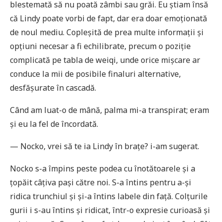
blestemată să nu poată zâmbi sau grăi. Eu știam însă
că Lindy poate vorbi de fapt, dar era doar emoționată
de noul mediu. Copleșită de prea multe informații și
opțiuni necesar a fi echilibrate, precum o poziție
complicată pe tabla de weiqi, unde orice mișcare ar
conduce la mii de posibile finaluri alternative,
desfășurate în cascadă.
Când am luat-o de mână, palma mi-a transpirat; eram
și eu la fel de încordată.
— Nocko, vrei să te ia Lindy în brațe? i-am sugerat.
Nocko s-a împins peste podea cu înotătoarele și a
țopăit câțiva pași către noi. S-a întins pentru a-și
ridica trunchiul și și-a întins labele din față. Colțurile
gurii i s-au întins și ridicat, într-o expresie curioasă și