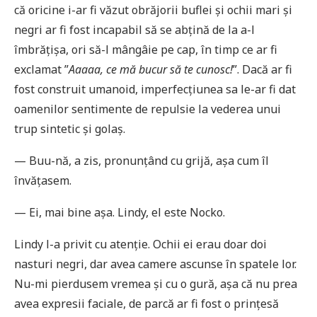
că oricine i-ar fi văzut obrăjorii buflei și ochii mari și
negri ar fi fost incapabil să se abțină de la a-l
îmbrățișa, ori să-l mângâie pe cap, în timp ce ar fi
exclamat ”
Aaaaa, ce mă bucur să te cunosc!
”. Dacă ar fi
fost construit umanoid, imperfecțiunea sa le-ar fi dat
oamenilor sentimente de repulsie la vederea unui
trup sintetic și golaș.
— Buu-nă, a zis, pronunțând cu grijă, așa cum îl
învățasem.
— Ei, mai bine așa. Lindy, el este Nocko.
Lindy l-a privit cu atenție. Ochii ei erau doar doi
nasturi negri, dar avea camere ascunse în spatele lor.
Nu-mi pierdusem vremea și cu o gură, așa că nu prea
avea expresii faciale, de parcă ar fi fost o prințesă