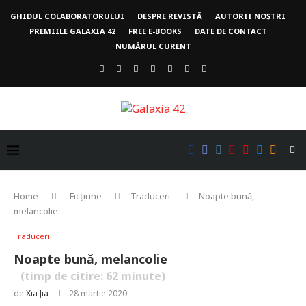
GHIDUL COLABORATORULUI
DESPRE REVISTĂ
AUTORII NOȘTRI
PREMIILE GALAXIA 42
FREE E-BOOKS
DATE DE CONTACT
NUMĂRUL CURENT
Home
Ficțiune
Traduceri
Noapte bună,
melancolie
Traduceri
Noapte bună, melancolie
(timp de citire:
62
minute)
de
Xia Jia
28 martie 2020