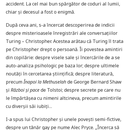
accident. La cel mai bun spărgător de coduri al lumii,
chiar și decesul a fost o enigmă.
După ceva ani, s-a încercat descoperirea de indicii
despre misterioasele înregistrări ale conversațiilor
Turing – Christopher. Acestea arătau că Turing îl trata
pe Christopher drept o persoană. Îi povestea amintiri
din copilărie: despre visele sale și încercările de a se
auto-analiza psihologic pe baza lor; despre ultimele
noutăți în cercetarea științifică; despre literatură,
precum
Înapoi la Methuselah
de George Bernard Shaw
și
Război și pace
de Tolstoi; despre secrete pe care nu
le împărtășea cu nimeni altcineva, precum amintirile
cu diverșii săi iubiți…
I-a spus lui Christopher și unele povești semi-fictive,
despre un tânăr gay pe nume Alec Pryce. „Încerca să