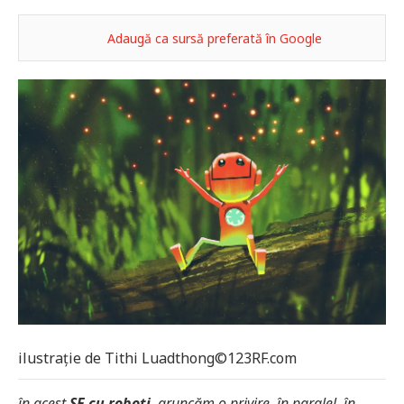
Adaugă ca sursă preferată în Google
ilustrație de Tithi Luadthong©123RF.com
în acest
SF cu roboți
, aruncăm o privire, în paralel, în