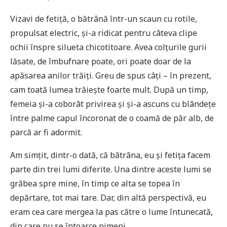
Vizavi de fetiță, o bătrână într-un scaun cu rotile,
propulsat electric, și-a ridicat pentru câteva clipe
ochii înspre silueta chicotitoare. Avea colțurile gurii
lăsate, de îmbufnare poate, ori poate doar de la
apăsarea anilor trăiți. Greu de spus câți – în prezent,
cam toată lumea trăiește foarte mult. După un timp,
femeia și-a coborât privirea și și-a ascuns cu blândețe
între palme capul încoronat de o coamă de păr alb, de
parcă ar fi adormit.
Am simțit, dintr-o dată, că bătrâna, eu și fetița facem
parte din trei lumi diferite. Una dintre aceste lumi se
grăbea spre mine, în timp ce alta se topea în
depărtare, tot mai tare. Dar, din altă perspectivă, eu
eram cea care mergea la pas către o lume întunecată,
din care nu se întoarce nimeni.