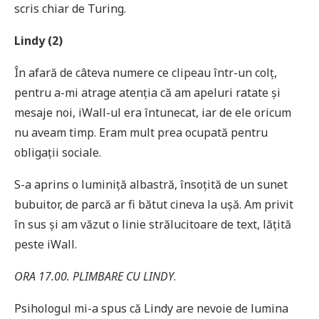
scris chiar de Turing.
Lindy (2)
În afară de câteva numere ce clipeau într-un colț,
pentru a-mi atrage atenția că am apeluri ratate și
mesaje noi, iWall-ul era întunecat, iar de ele oricum
nu aveam timp. Eram mult prea ocupată pentru
obligații sociale.
S-a aprins o luminiță albastră, însoțită de un sunet
bubuitor, de parcă ar fi bătut cineva la ușă. Am privit
în sus și am văzut o linie strălucitoare de text, lățită
peste iWall.
ORA 17.00. PLIMBARE CU LINDY
.
Psihologul mi-a spus că Lindy are nevoie de lumina