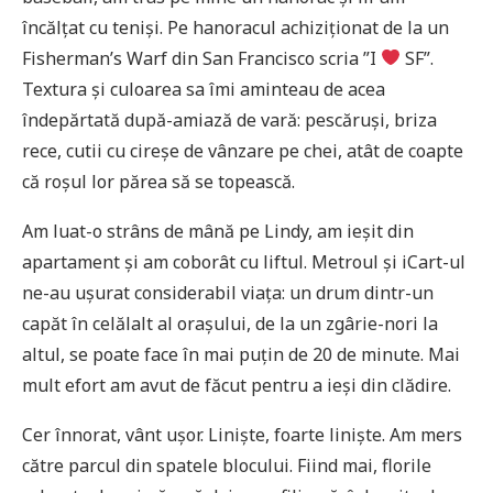
încălțat cu teniși. Pe hanoracul achiziționat de la un
Fisherman’s Warf din San Francisco scria ”I
SF”.
Textura și culoarea sa îmi aminteau de acea
îndepărtată după-amiază de vară: pescăruși, briza
rece, cutii cu cireșe de vânzare pe chei, atât de coapte
că roșul lor părea să se topească.
Am luat-o strâns de mână pe Lindy, am ieșit din
apartament și am coborât cu liftul. Metroul și iCart-ul
ne-au ușurat considerabil viața: un drum dintr-un
capăt în celălalt al orașului, de la un zgârie-nori la
altul, se poate face în mai puțin de 20 de minute. Mai
mult efort am avut de făcut pentru a ieși din clădire.
Cer înnorat, vânt ușor. Liniște, foarte liniște. Am mers
către parcul din spatele blocului. Fiind mai, florile