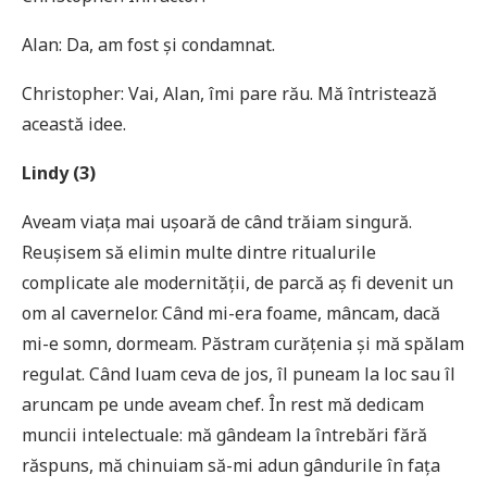
Alan: Da, am fost și condamnat.
Christopher: Vai, Alan, îmi pare rău. Mă întristează
această idee.
Lindy (3)
Aveam viața mai ușoară de când trăiam singură.
Reușisem să elimin multe dintre ritualurile
complicate ale modernității, de parcă aș fi devenit un
om al cavernelor. Când mi-era foame, mâncam, dacă
mi-e somn, dormeam. Păstram curățenia și mă spălam
regulat. Când luam ceva de jos, îl puneam la loc sau îl
aruncam pe unde aveam chef. În rest mă dedicam
muncii intelectuale: mă gândeam la întrebări fără
răspuns, mă chinuiam să-mi adun gândurile în fața