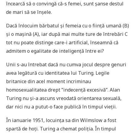
încearcă să o convingă că-s femei, sunt șanse destul
de mari să se înșele.
Dacă înlocuim bărbatul și femeia cu o ființă umană (B)
și o mașină (A), iar după mai multe ture de întrebări C
tot nu poate distinge care-i artificial, înseamnă că
admitem o egalitate de inteligență între ei?
Unii s-au întrebat dacă nu cumva jocul despre genuri
avea legătură cu identitatea lui Turing. Legile
britanice din acel moment incriminau
homosexualitatea drept ”indecență excesivă”. Alan
Turing nu și-a ascuns vreodată orientarea sexuală,
dar nici nu a putut-o face publică în timpul vieții.
În ianuarie 1951, locuința sa din Wilmslow a fost
spartă de hoți. Turing a chemat poliția. În timpul