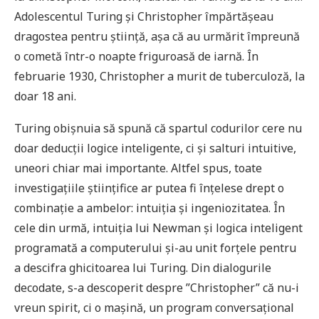
Adolescentul Turing și Christopher împărtășeau
dragostea pentru știință, așa că au urmărit împreună
o cometă într-o noapte friguroasă de iarnă. În
februarie 1930, Christopher a murit de tuberculoză, la
doar 18 ani.
Turing obișnuia să spună că spartul codurilor cere nu
doar deducții logice inteligente, ci și salturi intuitive,
uneori chiar mai importante. Altfel spus, toate
investigațiile științifice ar putea fi înțelese drept o
combinație a ambelor: intuiția și ingeniozitatea. În
cele din urmă, intuiția lui Newman și logica inteligent
programată a computerului și-au unit forțele pentru
a descifra ghicitoarea lui Turing. Din dialogurile
decodate, s-a descoperit despre ”Christopher” că nu-i
vreun spirit, ci o mașină, un program conversațional