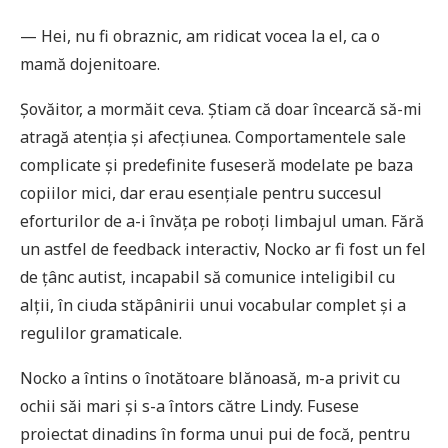
— Hei, nu fi obraznic, am ridicat vocea la el, ca o
mamă dojenitoare.
Șovăitor, a mormăit ceva. Știam că doar încearcă să-mi
atragă atenția și afecțiunea. Comportamentele sale
complicate și predefinite fuseseră modelate pe baza
copiilor mici, dar erau esențiale pentru succesul
eforturilor de a-i învăța pe roboți limbajul uman. Fără
un astfel de feedback interactiv, Nocko ar fi fost un fel
de țânc autist, incapabil să comunice inteligibil cu
alții, în ciuda stăpânirii unui vocabular complet și a
regulilor gramaticale.
Nocko a întins o înotătoare blănoasă, m-a privit cu
ochii săi mari și s-a întors către Lindy. Fusese
proiectat dinadins în forma unui pui de focă, pentru