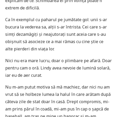
explicăm de ce. Schimbarea ei prin voință poate fi
extrem de dificilă.
Ca în exemplul cu paharul pe jumătate gol: unii s-ar
bucura la vederea sa, alții s-ar întrista. Cei care s-ar
simți dezamăgiți și neajutorați sunt aceia care s-au
obișnuit să asocieze ce a mai rămas cu cine știe ce
alte pierderi din viața lor.
Nici nu era mare lucru, doar o plimbare pe afară. Doar
pentru cam o oră. Lindy avea nevoie de lumină solară,
iar eu de aer curat.
Nu m-am putut motiva să mă machiez, dar nici nu am
vrut să se holbeze lumea la halul în care arătam după
câteva zile de stat doar în casă. Drept compromis, mi-
am prins părul în coadă, mi-am pus în cap o șapcă de
baseball, am tras pe mine un hanorac și m-am