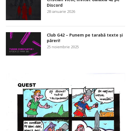
Discord
28 ianuarie 2026
Club G42 – Punem pe tarabă texte și
păreri!
25 noiembrie 2025