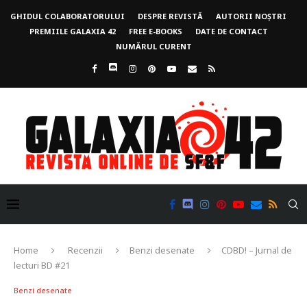
GHIDUL COLABORATORULUI
DESPRE REVISTĂ
AUTORII NOȘTRI
PREMIILE GALAXIA 42
FREE E-BOOKS
DATE DE CONTACT
NUMĂRUL CURENT
Home
Recenzii
Benzi desenate
CDBD! – Jurnal de
lecturi BD #21
Benzi desenate