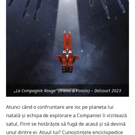
„La Compagnie Rouge” (Treins & Ponzio) – Delcourt 2023
Atunci când o confruntare are loc pe planeta lui
natală și echipa de explorare a Companiei îi vizitează
satul, Flint se hotărăște să fugă de acasă și să devină
unul dintre ei. Atuul lui? Cunoștințele enciclopedice