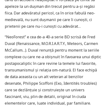
apeleze la un dușman din trecut pentru a-și regăsi
fiica. Dar adevăratul pericol, ca în orice fabulă neo-
medievală, nu sunt dușmanii pe care îi cunoști, ci
prietenii pe care nu-i cunoști cu adevărat…
“NeoForest” e cea de-a 40-a serie BD scrisă de Fred
Duval (Renaissance, M.O.R.I.A.R.T.Y., Meteors, Carmen
McCallum…). Duval renunță pentru moment la seriile
complexe cu care ne-a obișnuit în favoarea unui diptic
postapocaliptic în care revine la temele lui favorite,
transumanismul și relația om-natură. El face echipă
de data aceasta cu un alt veteran al benzilor
desenate, Philippe Scoffoni (Exo, Identités troubles)
care se dezlănțuie și construiește un univers
fascinant, viu, plin de detalii, original în ciuda
elementelor care, luate individual, par familiare.