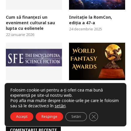
Cum să finanțezi un
Invitație la RomCon,
eveniment cultural sau
ediția a 47-a
lupta cu eolienele
24 decembrie 2025
22 ianuarie 2026
Enciclopedia Science
Premiile World Fantasy
Folosim cookie-uri pentru a-ți oferi cea mai bună
Fiction lansează un
2025 – câștigătorii
experiență pe site-ul nostru web.
Substack
anunțați la Brighton
Poți afla mai multe despre cookie-urile pe care le folosim
6 noiembrie 2025
5 noiembrie 2025
sau să le dezactivezi în
setări
.
CLOSE GDPR COO
Accept
Respinge
Setări
COMENTARII RECENTE