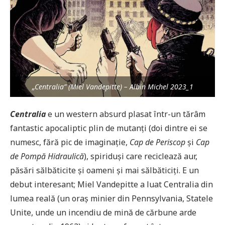
„Centralia” (Miel Vandepitte) – Albin Michel 2023_1
Centralia
e un western absurd plasat într-un tărâm
fantastic apocaliptic plin de mutanți (doi dintre ei se
numesc, fără pic de imaginație,
Cap de Periscop
și
Cap
de Pompă Hidraulică
), spiriduși care reciclează aur,
păsări sălbăticite și oameni și mai sălbăticiți. E un
debut interesant; Miel Vandepitte a luat Centralia din
lumea reală (un oraș minier din Pennsylvania, Statele
Unite, unde un incendiu de mină de cărbune arde