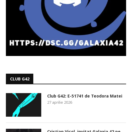
CLUB G42
Club G42: E-51741 de Teodora Matei
27 aprilie 2026
Cristian Vicol, invitat Galaxia 42 pe