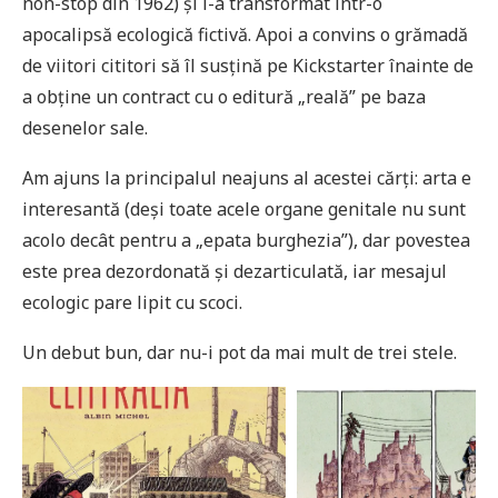
non-stop din 1962) și l-a transformat într-o
apocalipsă ecologică fictivă. Apoi a convins o grămadă
de viitori cititori să îl susțină pe Kickstarter înainte de
a obține un contract cu o editură „reală” pe baza
desenelor sale.
Am ajuns la principalul neajuns al acestei cărți: arta e
interesantă (deși toate acele organe genitale nu sunt
acolo decât pentru a „epata burghezia”), dar povestea
este prea dezordonată și dezarticulată, iar mesajul
ecologic pare lipit cu scoci.
Un debut bun, dar nu-i pot da mai mult de trei stele.