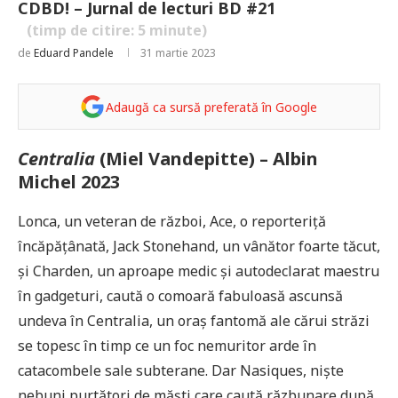
CDBD! – Jurnal de lecturi BD #21
(timp de citire:
5
minute)
de
Eduard Pandele
31 martie 2023
Adaugă ca sursă preferată în Google
Centralia
(Miel Vandepitte) – Albin
Michel 2023
Lonca, un veteran de război, Ace, o reporteriță
încăpățânată, Jack Stonehand, un vânător foarte tăcut,
și Charden, un aproape medic și autodeclarat maestru
în gadgeturi, caută o comoară fabuloasă ascunsă
undeva în Centralia, un oraș fantomă ale cărui străzi
se topesc în timp ce un foc nemuritor arde în
catacombele sale subterane. Dar Nasiques, niște
nebuni purtători de măști care caută răzbunare după