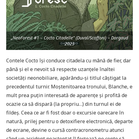
„NeoForest #1 – Cocto Citadelle” (Duval/Scoffoni) – Dargaud
2023
Contele Cocto își conduce citadela cu mână de fier, dar
până și el e nevoit să respecte uzanțele înaltei
societăți neonobiliare, apărându-și titlul câștigat la
precedentul turnir. Moștenitoarea tronului, Blanche, e
mult prea puțin interesată de aparențe și profită de
ocazie ca să dispară (la propriu…) din turnul ei de
fildeș. Ceea ce ar fi fost doar o excursie oarecare în
natură, prilej pentru o detoxifiere electronică, departe
de ecrane, devine o cursă contracronometru atunci
când un accident neașteptat îl forțează pe conte să