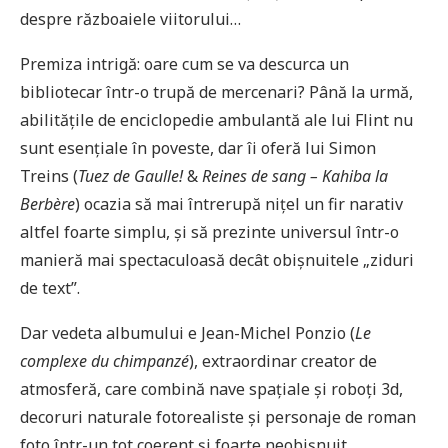
despre războaiele viitorului…
Premiza intrigă: oare cum se va descurca un
bibliotecar într-o trupă de mercenari? Până la urmă,
abilitățile de enciclopedie ambulantă ale lui Flint nu
sunt esențiale în poveste, dar îi oferă lui Simon
Treins (
Tuez de Gaulle!
&
Reines de sang – Kahiba la
Berbère
) ocazia să mai întrerupă nițel un fir narativ
altfel foarte simplu, și să prezinte universul într-o
manieră mai spectaculoasă decât obișnuitele „ziduri
de text”.
Dar vedeta albumului e Jean-Michel Ponzio (
Le
complexe du chimpanzé
), extraordinar creator de
atmosferă, care combină nave spațiale și roboți 3d,
decoruri naturale fotorealiste și personaje de roman
foto într-un tot coerent și foarte neobișnuit.