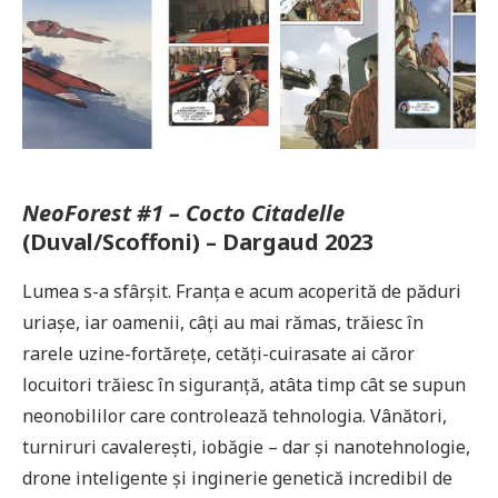
NeoForest #1 – Cocto Citadelle
(Duval/Scoffoni) – Dargaud 2023
Lumea s-a sfârșit. Franța e acum acoperită de păduri
uriașe, iar oamenii, câți au mai rămas, trăiesc în
rarele uzine-fortărețe, cetăți-cuirasate ai căror
locuitori trăiesc în siguranță, atâta timp cât se supun
neonobililor care controlează tehnologia. Vânători,
turniruri cavalerești, iobăgie – dar și nanotehnologie,
drone inteligente și inginerie genetică incredibil de