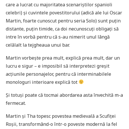
care a lucrat cu majoritatea scenariștilor spanioli
celebri) și cuvintele povestitorului (adică ale lui Oscar
Martin, foarte cunoscut pentru seria Solo) sunt puțin
distante, puțin timide, ca doi necunoscuți obligați să
intre în vorbă pentru că s-au nimerit unul lângă
celălalt la tejgheaua unui bar.
Martin vorbește prea mult, explică prea mult, dar un
lucru e sigur – e imposibil să interpretezi greșit
acțiunile personajelor, pentru că interminabilele
monologuri interioare explică tot
Și totuși poate că tocmai abordarea asta învechită m-a
fermecat.
Martin și Tha topesc povestea medievală a Scufiței
Roșii, transformând-o într-o poveste modernă la fel