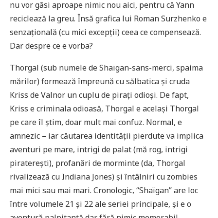
nu vor găsi aproape nimic nou aici, pentru că Yann
reciclează la greu. Însă grafica lui Roman Surzhenko e
senzațională (cu mici excepții) ceea ce compensează.
Dar despre ce e vorba?
Thorgal (sub numele de Shaïgan-sans-merci, spaima
mărilor) formează împreună cu sălbatica și cruda
Kriss de Valnor un cuplu de pirați odioși. De fapt,
Kriss e criminala odioasă, Thorgal e același Thorgal
pe care îl știm, doar mult mai confuz. Normal, e
amnezic – iar căutarea identității pierdute va implica
aventuri pe mare, intrigi de palat (mă rog, intrigi
piraterești), profanări de morminte (da, Thorgal
rivalizează cu Indiana Jones) și întâlniri cu zombies
mai mici sau mai mari. Cronologic, “Shaïgan” are loc
între volumele 21 și 22 ale seriei principale, și e o
aventură palpitantă dar fără nimic memorabil,