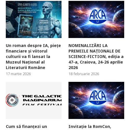
Un roman despre IA, piețe
NOMINALIZĂRI LA
financiare și viitorul
PREMIILE NAȚIONALE DE
culturii va fi lansat la
SCIENCE-FICTION, ediția a
Muzeul Național al
47-a, Craiova, 24-26 aprilie
Literaturii Române
2026
17 martie 2026
18 februarie 2026
Cum să finanțezi un
Invitație la RomCon,