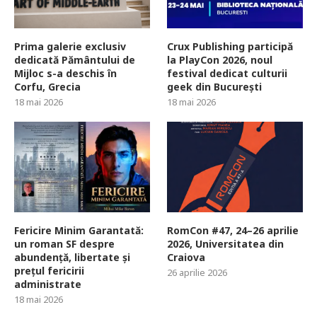
Prima galerie exclusiv
Crux Publishing participă
dedicată Pământului de
la PlayCon 2026, noul
Mijloc s-a deschis în
festival dedicat culturii
Corfu, Grecia
geek din București
18 mai 2026
18 mai 2026
Fericire Minim Garantată:
RomCon #47, 24–26 aprilie
un roman SF despre
2026, Universitatea din
abundență, libertate și
Craiova
prețul fericirii
26 aprilie 2026
administrate
18 mai 2026