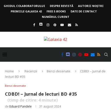
GHIDUL COLABORATORULUI
DESPRE REVISTĂ
AUTORII NOȘTRI
PREMIILE GALAXIA 42
FREE E-BOOKS
DATE DE CONTACT
NUMĂRUL CURENT
Home
Recenzii
Benzi desenate
CDBD! – Jurnal de
lecturi BD #35
Benzi desenate
CDBD! – Jurnal de lecturi BD #35
(timp de citire:
4
minute)
de
Eduard Pandele
31 august 2024